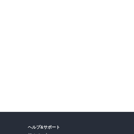
直司
,
久世蘭
,
田中ドリル
,
御手元
,
吉河美希
,
鈴木央
,
ヒロユキ
,
五十嵐正邦
,
安田剛士
,
ヘルプ&サポート