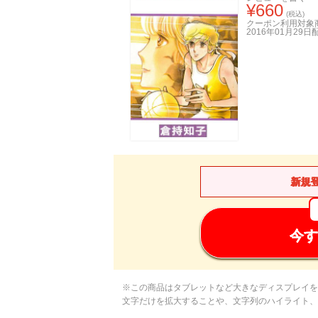
¥
660
(税込)
クーポン利用対象
2016年01月29日
新規
今す
※この商品はタブレットなど大きなディスプレイを
文字だけを拡大することや、文字列のハイライト、