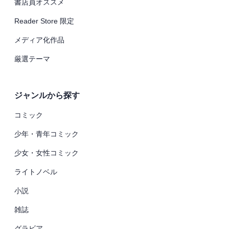
書店員オススメ
Reader Store 限定
メディア化作品
厳選テーマ
ジャンルから探す
コミック
少年・青年コミック
少女・女性コミック
ライトノベル
小説
雑誌
グラビア