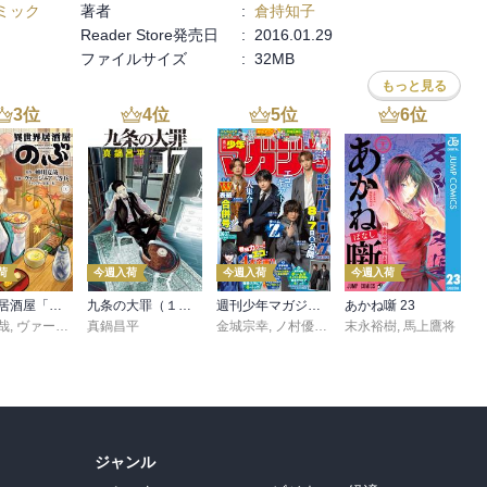
ミック
著者
:
倉持知子
Reader Store発売日
:
2016.01.29
ファイルサイズ
:
32MB
もっと見る
3
位
4
位
5
位
6
位
荷
今週入荷
今週入荷
今週入荷
異世界居酒屋「のぶ」(22)
九条の大罪（１７）
週刊少年マガジン 2026年36・37号[2026年8月5日発売]
あかね噺 23
哉
,
ヴァージニア二等兵
真鍋昌平
,
転
金城宗幸
,
ノ村優介
,
真島ヒロ
末永裕樹
,
宮島礼吏
,
馬上鷹将
,
新川
ジャンル