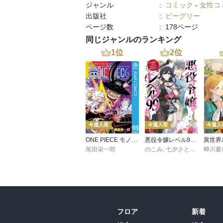
ジャンル
:
コミック
-
女性コ
出版社
:
ビーグリー
ページ数
:
178ページ
同じジャンルのランキング
1
位
2
位
今週入荷
今週入荷
今週入
ONE PIECE モノクロ版 115
悪役令嬢レベル99 ～私は裏ボスですが魔王ではありません～ その６
尾田栄一郎
のこみ
,
七夕さとり
,
Tea
蝉川夏
フロア
新着