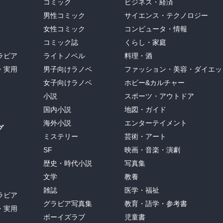
コミック
ビジネス・経済
男性コミック
サイエンス・テクノロジー
女性コミック
コンピュータ・情報
コミック誌
くらし・家庭
ラビア
ライトノベル
料理・酒
・実用
男子向けラノベ
ファッション・美容・ダイエッ
女子向けラノベ
ホビー&カルチャー
小説
スポーツ・アウトドア
国内小説
地図・ガイド
海外小説
エンターテイメント
グ
ミステリー
芸術・アート
SF
映画・音楽・演劇
歴史・時代小説
写真集
文学
教養
雑誌
医学・福祉
ラビア
グラビア写真集
教育・語学・参考書
・実用
ボーイズラブ
児童書