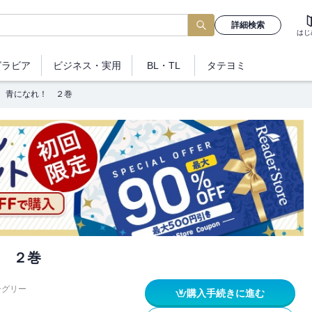
詳細検索
はじ
グラビア
ビジネス
・実用
BL・TL
タテヨミ
青になれ！ ２巻
 ２巻
ーグリー
購入手続きに進む