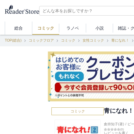
総合
コミック
ラノベ
小説
雑誌・
TOP(総合)
コミックフロア
コミック
女性コミック
青になれ！
青になれ！
コミック
倉持知子(著)
/
ビ
(
0
)
レビューを書く