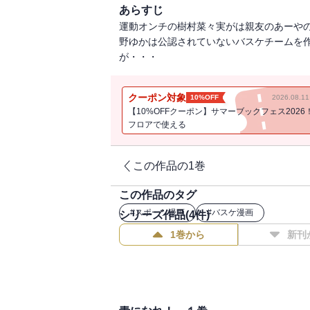
あらすじ
運動オンチの樹村菜々実がは親友のあーや
野ゆかは公認されていないバスケチームを
が・・・
クーポン対象
10%OFF
2026.08.
【10%OFFクーポン】サマーブックフェス2026
フロアで使える
この作品の1巻
この作品のタグ
#
スポーツ漫画
#
バスケ漫画
シリーズ作品(
4
件)
1巻から
新刊