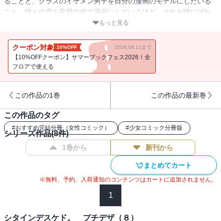
ることと、クラスのイケメン男子を自分の漫画のモデルにしたいる
こと。彼との恋を妄想の中で漫画にしているけど、それが彼にばれ
てしまって…？ 第6話「漫画の中の彼と恋したい。」を収録。
もっと見る
クーポン対象
10%OFF
2026.08.11まで
【10%OFFクーポン】サマーブックフェス2026！全
フロアで使える
この作品の1巻
この作品の最新巻
この作品のタグ
#
おすすめ完結分冊（女性コミック）
#
少女コミック分冊版
シリーズ作品(
8
件)
1巻から
新刊から
まとめてカート
※無料、予約、入荷通知のコンテンツはカートに追加されません。
1
シタインデスケド。 プチデザ（８）