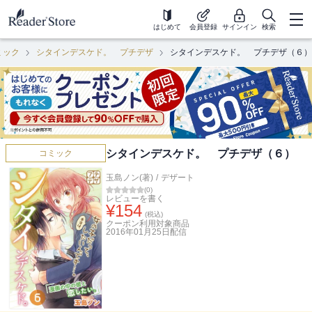
はじめて
会員登録
サインイン
検索
ミック
シタインデスケド。 プチデザ
シタインデスケド。 プチデザ（６）
シタインデスケド。 プチデザ（６）
コミック
玉島ノン(著)
/
デザート
(
0
)
レビューを書く
¥
154
(税込)
クーポン利用対象商品
2016年01月25日
配信