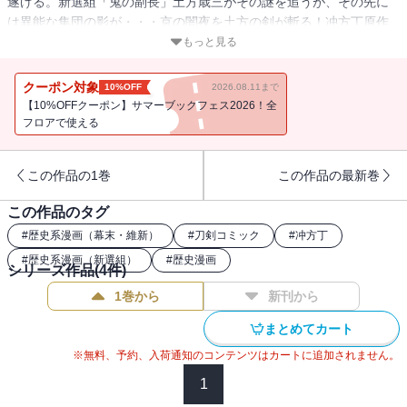
遂げる。新選組「鬼の副長」土方歳三がその謎を追うが、その先に
は異能な集団の影が・・・京の闇夜を土方の剣が斬る！冲方丁原作
の幕末伝奇アクション！
もっと見る
クーポン対象
10%OFF
2026.08.11まで
【10%OFFクーポン】サマーブックフェス2026！全
フロアで使える
この作品の1巻
この作品の最新巻
この作品のタグ
#
歴史系漫画（幕末・維新）
#
刀剣コミック
#
冲方丁
#
歴史系漫画（新選組）
#
歴史漫画
シリーズ作品(
4
件)
1巻から
新刊から
まとめてカート
※無料、予約、入荷通知のコンテンツはカートに追加されません。
1