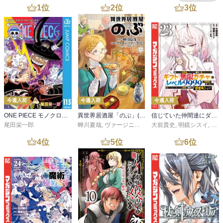
1
位
2
位
3
位
今週入荷
今週入荷
今週入荷
ONE PIECE モノクロ版 115
異世界居酒屋「のぶ」(22)
信じていた仲間達にダンジョン奥地で殺されかけたがギフト『無限ガチャ』でレベル９９９９の仲間達を手に入れて元パーティーメンバーと世界に復讐＆『ざまぁ！』します！（２３）
尾田栄一郎
蝉川夏哉
,
ヴァージニア二等兵
大前貴史
,
転
,
明鏡シスイ
,
ｔｅ
4
位
5
位
6
位