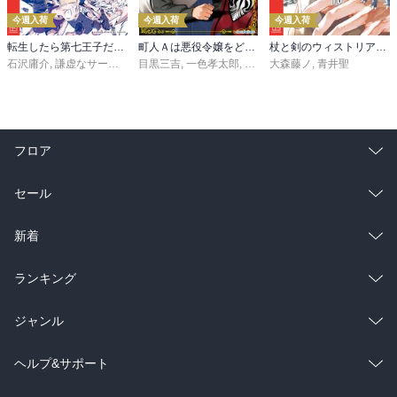
今週入荷
今週入荷
今週入荷
転生したら第七王子だったので、気ままに魔術を極めます（２４）
町人Ａは悪役令嬢をどうしても救いたい ～どぶと空と氷の姫君～１０【電子書店共通特典イラスト付】
杖と剣のウィストリア（１６）
石沢庸介
,
謙虚なサークル
,
メル。
目黒三吉
,
一色孝太郎
,
Parum
大森藤ノ
,
青井聖
フロア
総合
コミック
セール
ラノベ
小説
総合
コミック
新着
雑誌・グラビア
ビジネス・実用
ラノベ
小説
総合
コミック
ランキング
BL・TL
雑誌・グラビア
ビジネス・実用
ラノベ
小説
総合
コミック
ジャンル
BL・TL
雑誌・グラビア
ビジネス・実用
ラノベ
小説
コミック
男性コミック
ヘルプ&サポート