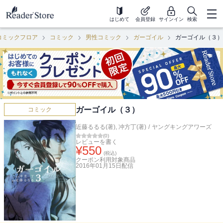
はじめて
会員登録
サインイン
検索
コミックフロア
コミック
男性コミック
ガーゴイル
ガーゴイル（３）
ガーゴイル（３）
コミック
近藤るるる(著)
,
冲方丁(著)
/
ヤングキングアワーズ
(
0
)
レビューを書く
¥
550
(税込)
クーポン利用対象商品
2016年01月15日
配信