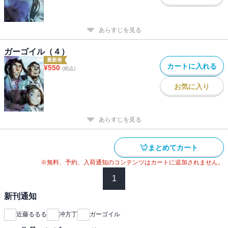
あらすじを見る
ガーゴイル（４）
最新巻
カートに入れる
¥
550
(税込)
お気に入り
あらすじを見る
まとめてカート
※無料、予約、入荷通知のコンテンツはカートに追加されません。
1
新刊通知
近藤るるる
冲方丁
ガーゴイル