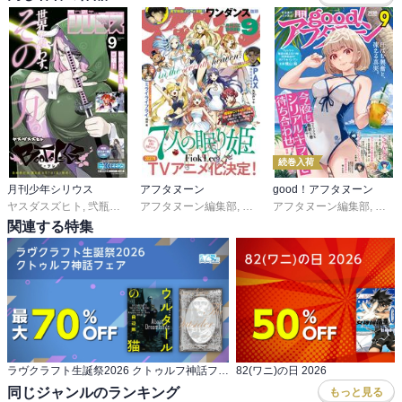
続巻入荷
月刊少年シリウス
アフタヌーン
good！アフタヌーン
ヤスダスズヒト
,
弐瓶勉
,
ＯＮＥ
アフタヌーン編集部
,
あずま京太郎
,
ｂｏｓｅ
,
ＦｉｏｋＬｅｅ
アフタヌーン編集部
,
園山ゆきの
,
山口つばさ
,
小菊路よう
,
泉光
,
城
,
,
関連する特集
ラヴクラフト生誕祭2026 クトゥルフ神話フェア
82(ワニ)の日 2026
同じジャンルのランキング
もっと見る