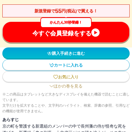
55
新規登録で
円(税込)で買える！
かんたん30秒登録！
今すぐ会員登録をする
購入手続きに進む
カートに入れる
お気に入り
ほかの巻を見る
※この商品はタブレットなど大きなディスプレイを備えた機器で読むことに適し
ています。
文字だけを拡大することや、文字列のハイライト、検索、辞書の参照、引用など
の機能が使用できません。
あらすじ
京の町を警護する新選組のメンバーの中で長州藩の侍が怪奇な死を