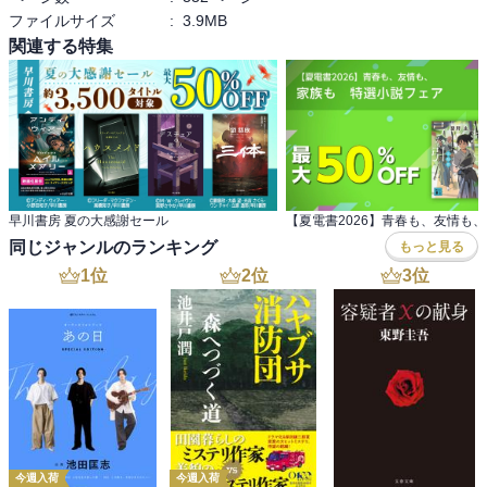
ファイルサイズ
:
3.9MB
関連する特集
早川書房 夏の大感謝セール
同じジャンルのランキング
もっと見る
1
位
2
位
3
位
今週入荷
今週入荷