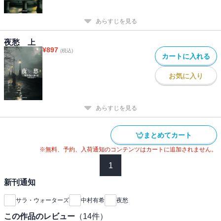
あらすじを見る
夜愁 上
¥
897
(税込)
カートに入れる
お気に入り
あらすじを見る
まとめてカート
※無料、予約、入荷通知のコンテンツはカートに追加されません。
1
新刊通知
サラ・ウォーターズ
中村有希
夜愁
この作品のレビュー
（
14
件）