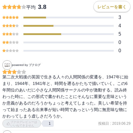
3.8
レビューを書く
平均
3
4
5
0
0
powered by ブクログ
第二次大戦後の英国で生きる人々の人間関係の変遷を、1947年に始
まり、1944年、1941年と、時間を遡るかたちで描いていく。この6
年間位のあいだに小さな人間関係サークルの中が激動する。読み終
わった時に、この形式で書かれたことにそんなに重要な意味という
か意義があるのだろうかちょっと考えてしまった。美しい希望を持
って始まったある出来事が短い時間であっという間に無意味な物に
かわってしまう虚しさだろうか。
ブクログレビューは
投稿日
:
2019.06.29
1
いいねできません