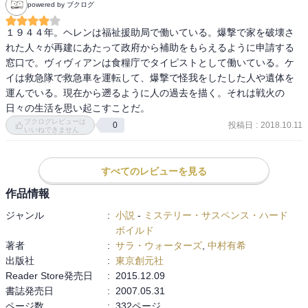
powered by ブクログ
１９４４年。ヘレンは福祉援助局で働いている。爆撃で家を破壊さ
れた人々が再建にあたって政府から補助をもらえるように申請する
窓口で。ヴィヴィアンは食糧庁でタイピストとして働いている。ケ
イは救急隊で救急車を運転して、爆撃で怪我をしたした人や遺体を
運んでいる。現在から遡るように人の過去を描く。それは戦火の
日々の生活を思い起こすことだ。
ブクログレビューは
投稿日
:
2018.10.11
0
いいねできません
すべてのレビューを見る
作品情報
ジャンル
:
小説
-
ミステリー・サスペンス・ハード
ボイルド
著者
:
サラ・ウォーターズ
,
中村有希
出版社
:
東京創元社
Reader Store発売日
:
2015.12.09
書誌発売日
:
2007.05.31
ページ数
:
332ページ