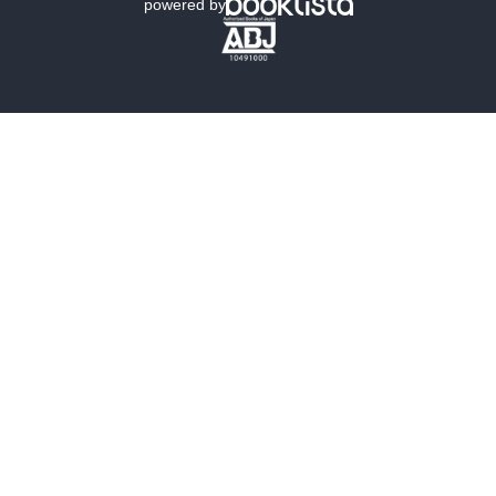
powered by
歴史・時代小説
文学
雑誌
グラビア写真集
ボーイズラブ
ティーンズラブ
人文・思想・歴史
社会・政治・法律
ビジネス・経済
サイエンス・テクノロジー
コンピュータ・情報
くらし・家庭
料理・酒
ファッション・美容・ダイエット
ホビー&カルチャー
スポーツ・アウトドア
地図・ガイド
エンターテイメント
芸術・アート
映画・音楽・演劇