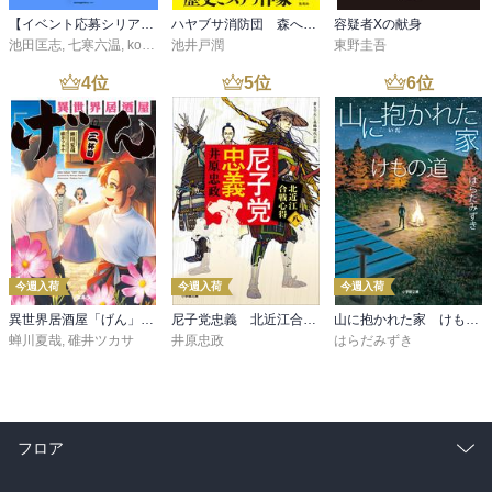
【イベント応募シリアルコード付】池田匡志出演・オーディオフォトブック「あの日」SPECIAL EDITION（音声／動画付）
ハヤブサ消防団 森へつづく道
容疑者Xの献身
池田匡志
,
七寒六温
,
konoko58
池井戸潤
,
村崎キコ
東野圭吾
4
位
5
位
6
位
今週入荷
今週入荷
今週入荷
異世界居酒屋「げん」三杯目
尼子党忠義 北近江合戦心得〈八〉
山に抱かれた家 けもの道
蝉川夏哉
,
碓井ツカサ
井原忠政
はらだみずき
フロア