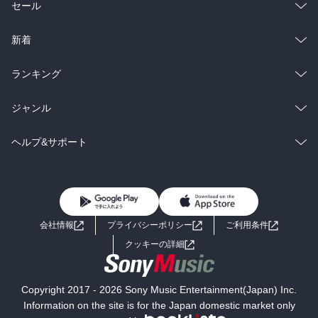
総合
コミック
セール
ラノベ
小説
総合
コミック
新着
雑誌・グラビア
ビジネス・実用
ラノベ
小説
総合
コミック
ランキング
BL・TL
雑誌・グラビア
ビジネス・実用
ラノベ
小説
総合
コミック
ジャンル
BL・TL
雑誌・グラビア
ビジネス・実用
ラノベ
小説
コミック
男性コミック
ヘルプ&サポート
BL・TL
雑誌・グラビア
ビジネス・実用
女性コミック
コミック誌
初めての方へ
ヘルプ
BL・TL
ライトノベル
男子向けラノベ
よくあるご質問
お問い合わせ
会社情報
プライバシーポリシー
ご利用条件
女子向けラノベ
小説
利用規約
クッキーの詳細
国内小説
海外小説
Copyright 2017 - 2026 Sony Music Entertainment(Japan) Inc.
ミステリー
SF
Information on the site is for the Japan domestic market only