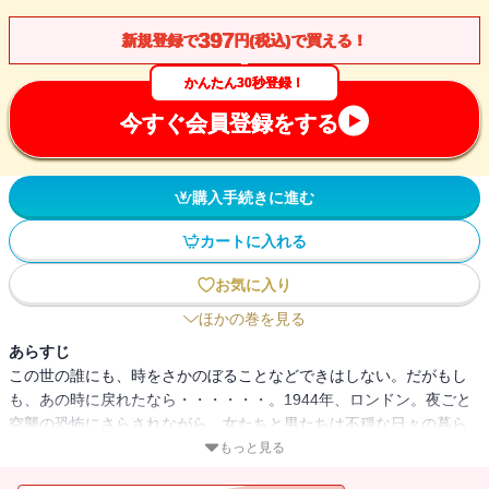
397
新規登録で
円(税込)で買える！
かんたん30秒登録！
今すぐ会員登録をする
購入手続きに進む
カートに入れる
お気に入り
ほかの巻を見る
あらすじ
この世の誰にも、時をさかのぼることなどできはしない。だがもし
も、あの時に戻れたなら・・・・・・。1944年、ロンドン。夜ごと
空襲の恐怖にさらされながら、女たちと男たちは不穏な日々の暮ら
しに、必死でしがみついていた。荒れ果てた都会の廃墟で、深夜の
もっと見る
路上で、そして刑務所の中で、人々の運命はすれ違い、交錯する。