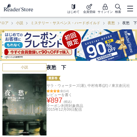
はじめて
会員登録
サインイン
検索
フロア
小説
ミステリー・サスペンス・ハードボイルド
夜愁
夜愁 下
夜愁 下
小説
最新巻
サラ・ウォーターズ(著)
,
中村有希(訳)
/
東京創元社
(
14
)
レビューを書く
¥
897
(税込)
クーポン利用対象商品
2015年12月09日
配信