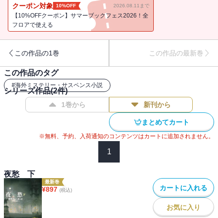
戦争を背景にしたこの群像劇で描かれるのは、赤裸々にさらけ出さ
クーポン対象
10%OFF
2026.08.11まで
れる人間の生と業。ますます冴えわたるウォーターズの筆は、人生
【10%OFFクーポン】サマーブックフェス2026！全
の真実をためらうことなく活写する。大胆な手法を駆使して、人間
フロアで使える
という存在の謎に迫る、渾身の大作。ブッカー賞、オレンジ賞最終
候補作。／解説＝若島正
この作品の1巻
この作品の最新巻
この作品のタグ
#
海外ミステリー・サスペンス小説
シリーズ作品(
2
件)
1巻から
新刊から
まとめてカート
※無料、予約、入荷通知のコンテンツはカートに追加されません。
1
夜愁 下
最新巻
カートに入れる
¥
897
(税込)
お気に入り