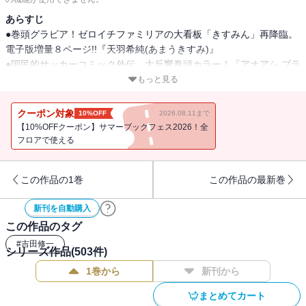
あらすじ
●巻頭グラビア！ゼロイチファミリアの大看板「きすみん」再降臨。
電子版増量８ページ!!『天羽希純(あまうきすみ)』
●国民的サッカーコミック外伝、大反響巻頭カラー！『アオアシ ブラ
ザーフット』小林有吾
もっと見る
●『土竜の唄』高橋のぼる
●『ヨシダ檸檬ドロップス』若木民喜
クーポン対象
10%OFF
2026.08.11まで
●『レ・セルバン』濱田浩輔
【10%OFFクーポン】サマーブックフェス2026！全
●最新11集、大ヒット御礼カラー！『ROPPEN-六篇-』宮下 暁
フロアで使える
●『ありす、宇宙までも』売野機子
●『ダンス・ダンス・ダンスール』ジョージ朝倉
この作品の1巻
この作品の最新巻
●『胚培養士ミズイロ』おかざき真里
●『ぬいの式日』志摩七春
新刊を自動購入
●『魔界の議場』三田紀房＋魚戸おさむ
この作品のタグ
●単行本第１集、話題騒然カラー！『離婚したいアナタへ』柴門ふみ
●『そういう家の子の話』志村貴子
#
吉田修一
シリーズ作品(
503
件)
●『ディグニティ －旅行医の処方箋－』矢田恵梨子
1巻から
新刊から
●『気まぐれコンセプト』ホイチョイ・プロ
まとめてカート
＊「週刊スピリッツ」デジタル版には、紙版の付録、特典等は含ま