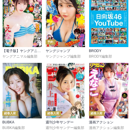
予約
【電子版】ヤングアニマル
ヤングジャンプ
BRODY
ヤングアニマル編集部
ヤングジャンプ編集部
BRODY編集部
続巻入荷
続巻入荷
続巻入荷
BUBKA
週刊少年サンデー
漫画アクション
BUBKA編集部
週刊少年サンデー編集部
漫画アクション編集部