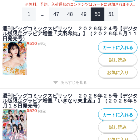
※無料、予約、入荷通知のコンテンツはカートに追加されません。
れません。
また、紙版と一部内容が異なる場合があります。ご了承ください。
1
...
47
48
49
50
51
週刊ビッグコミックスピリッツ ２０２６年２４号【デジタ
ル版限定グラビア増量「天羽希純」】（２０２６年５月１１
日発売号）
¥
510
(税込)
カートに入れる
試し読み
お気に入り
あらすじを見る
週刊ビッグコミックスピリッツ ２０２６年２５号【デジタ
ル版限定グラビア増量「いぎなり東北産」】（２０２６年５
月１８日発売号）
¥
570
(税込)
カートに入れる
試し読み
お気に入り