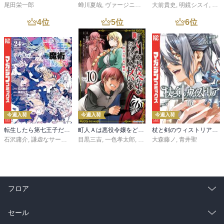
尾田栄一郎
蝉川夏哉
,
ヴァージニア二等兵
大前貴史
,
転
,
明鏡シスイ
,
ｔｅ
4
位
5
位
6
位
今週入荷
今週入荷
今週入荷
転生したら第七王子だったので、気ままに魔術を極めます（２４）
町人Ａは悪役令嬢をどうしても救いたい ～どぶと空と氷の姫君～１０【電子書店共通特典イラスト付】
杖と剣のウィストリア（１６）
石沢庸介
,
謙虚なサークル
,
メル。
目黒三吉
,
一色孝太郎
,
Parum
大森藤ノ
,
青井聖
フロア
総合
コミック
セール