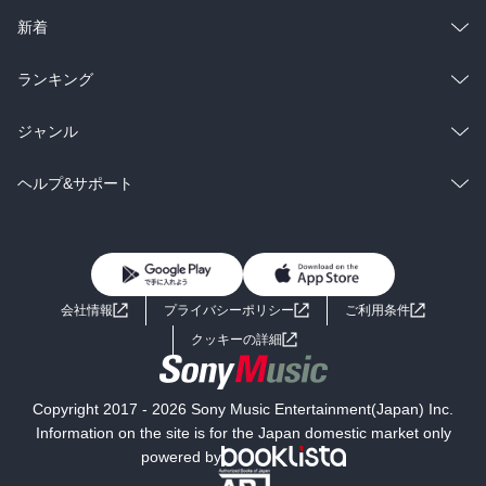
ラノベ
小説
総合
コミック
新着
雑誌・グラビア
ビジネス・実用
ラノベ
小説
総合
コミック
ランキング
BL・TL
雑誌・グラビア
ビジネス・実用
ラノベ
小説
総合
コミック
ジャンル
BL・TL
雑誌・グラビア
ビジネス・実用
ラノベ
小説
コミック
男性コミック
ヘルプ&サポート
BL・TL
雑誌・グラビア
ビジネス・実用
女性コミック
コミック誌
初めての方へ
ヘルプ
BL・TL
ライトノベル
男子向けラノベ
よくあるご質問
お問い合わせ
会社情報
プライバシーポリシー
ご利用条件
女子向けラノベ
小説
利用規約
クッキーの詳細
国内小説
海外小説
Copyright 2017 - 2026 Sony Music Entertainment(Japan) Inc.
ミステリー
SF
Information on the site is for the Japan domestic market only
powered by
歴史・時代小説
文学