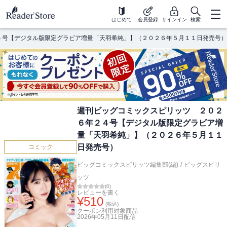
はじめて
会員登録
サインイン
検索
４号【デジタル版限定グラビア増量「天羽希純」】（２０２６年５月１１日発売号）
週刊ビッグコミックスピリッツ ２０２
６年２４号【デジタル版限定グラビア増
量「天羽希純」】（２０２６年５月１１
日発売号）
コミック
ビッグコミックスピリッツ編集部(編)
/
ビッグスピリ
ッツ
(
0
)
レビューを書く
¥
510
(税込)
クーポン利用対象商品
2026年05月11日
配信