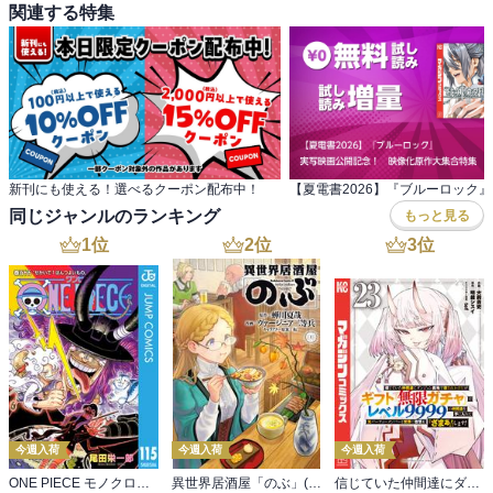
関連する特集
新刊にも使える！選べるクーポン配布中！
同じジャンルのランキング
もっと見る
1
位
2
位
3
位
今週入荷
今週入荷
今週入荷
ONE PIECE モノクロ版 115
異世界居酒屋「のぶ」(22)
信じていた仲間達にダンジョン奥地で殺されかけたがギフト『無限ガチャ』でレベル９９９９の仲間達を手に入れて元パーティーメンバーと世界に復讐＆『ざまぁ！』します！（２３）