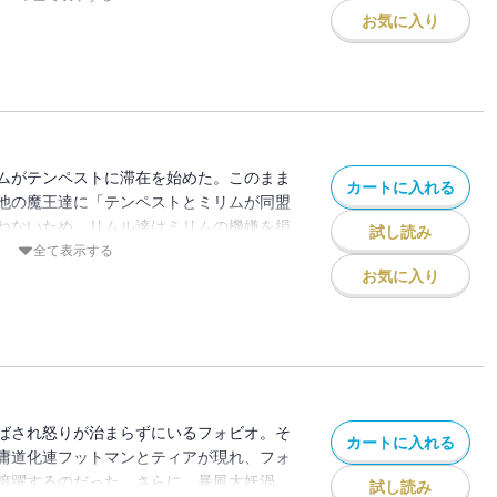
ヴァ。一筋縄ではいかない者達に目を付け
お気に入り
！
ムがテンペストに滞在を始めた。このまま
カートに入れる
他の魔王達に「テンペストとミリムが同盟
ねないため、リムル達はミリムの機嫌を損
試し読み
この嵐が去るのを待つつもりでいた。しか
全て表示する
思惑とは裏腹に、魔王・カリオンの手下が
お気に入り
まうのだった――。
ばされ怒りが治まらずにいるフォビオ。そ
カートに入れる
庸道化連フットマンとティアが現れ、フォ
暗躍するのだった。さらに、暴風大妖渦
試し読み