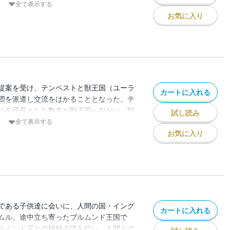
ス）が復活しテンペストを目指していると
全て表示する
に舞い込む。陰謀渦巻く暴風大妖渦の復
お気に入り
があがる――！！
提案を受け、テンペストと獣王国（ユーラ
カートに入れる
団を派遣し交流をはかることとなった。テ
ルを団長とした数名が獣王国へ向かい、獣
試し読み
ルビスを中心とする使節団がテンペストに
全て表示する
始されると思われたが、挨拶もそこそこに
お気に入り
き出しにする獣王国使節団の面々。
である子供達に会いに、人間の国・イング
カートに入れる
ムル。途中立ち寄ったブルムンド王国で
ルムンド王との極秘会談を行い、人間との