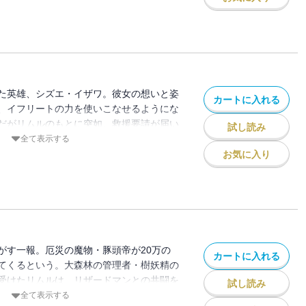
た英雄、シズエ・イザワ。彼女の想いと姿
カートに入れる
、イフリートの力を使いこなせるようにな
だがリムルのもとに突如、救援要請が届い
試し読み
は、大鬼族を前に倒れた仲間がいて――!?
全て表示する
お気に入り
がす一報。厄災の魔物・豚頭帝が20万の
カートに入れる
てくるという。大森林の管理者・樹妖精の
受けたリムルは、リザードマンとの共闘を
試し読み
全て表示する