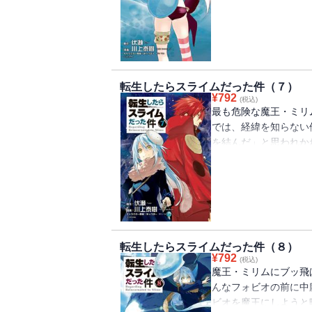
王が一人ミリム・ナー
られたリムルは――！
転生したらスライムだった件（７）
¥
792
(税込)
最も危険な魔王・ミリ
では、経緯を知らない
を結んだ」と思われか
ねないようにしつつ、
し、そんなリムル達の
テンペストを訪れてし
転生したらスライムだった件（８）
¥
792
(税込)
魔王・ミリムにブッ飛
んなフォビオの前に中
ビオを魔王にしようと