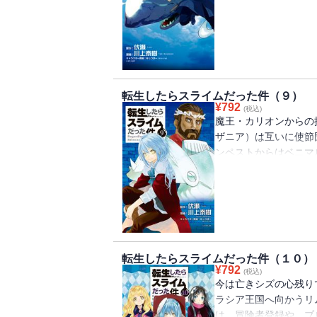
（ルビ：カリュブディ
の知らせがリムルの元
活、そして開戦の狼煙
転生したらスライムだった件（９）
¥
792
(税込)
魔王・カリオンからの
ザニア）は互いに使節
ンペストからはベニマ
王国からは黄蛇角のア
到着。順調に交流が開
リムルに対し敵意を剥
転生したらスライムだった件（１０）
¥
792
(税込)
今は亡きシズの心残り
ラシア王国へ向かうリ
は、冒険者登録や、ブ