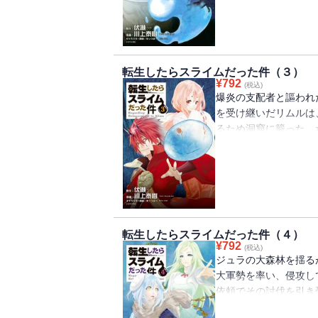
転生したらスライムだった件（３）
¥
792
(税込)
爆炎の支配者と謳われ
を受け継いだリムルは
るため洞窟に籠った。
た。駆けつけた場所に
転生したらスライムだった件（４）
¥
792
(税込)
ジュラの大森林を揺る
大軍勢を率い、侵攻し
依頼でその討伐を引き
画策するが――。