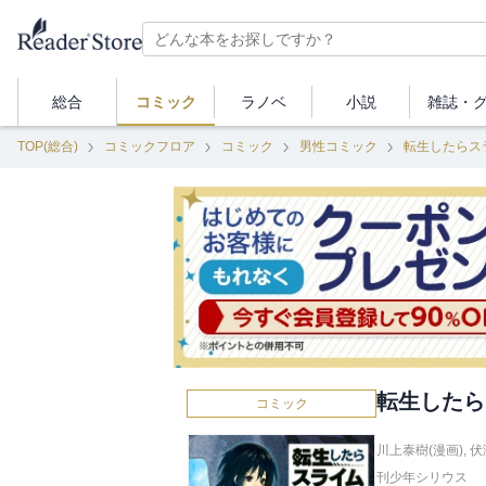
総合
コミック
ラノベ
小説
雑誌・
TOP(総合)
コミックフロア
コミック
男性コミック
転生したらス
転生したら
コミック
川上泰樹(漫画)
,
伏
刊少年シリウス