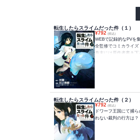
転生したらスライムだった件（１）
¥
792
(税込)
WEBで記録的なPV
全監修でコミカライズ
巻末には原作者書き下
単行本いよいよ発売！
まとめた試し読みパッ
転生したらスライムだった件（２）
¥
792
(税込)
ドワーフ王国にて捕ら
れない裁判の行方は？