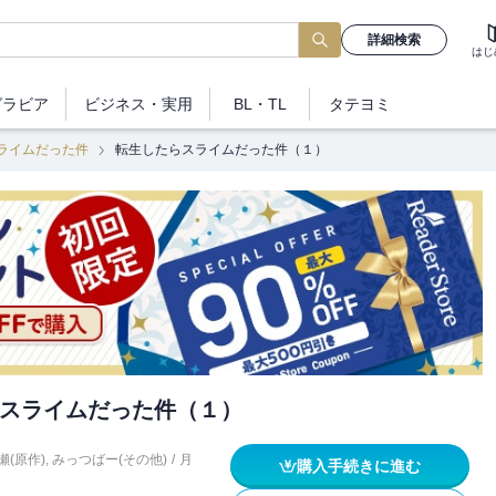
詳細検索
はじ
グラビア
ビジネス
・実用
BL・TL
タテヨミ
ライムだった件
転生したらスライムだった件（１）
スライムだった件（１）
瀬(原作)
,
みっつばー(その他)
/
月
購入手続きに進む