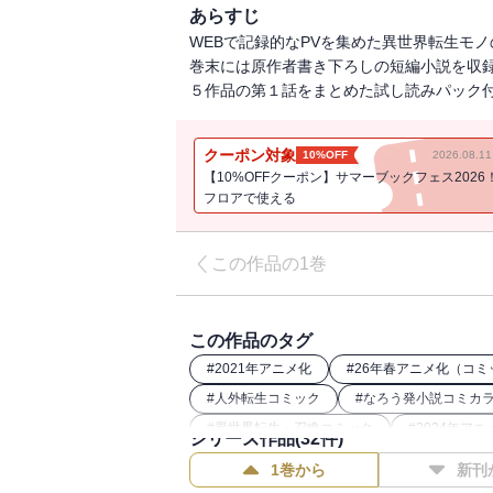
あらすじ
WEBで記録的なPVを集めた異世界転生モ
巻末には原作者書き下ろしの短編小説を収
５作品の第１話をまとめた試し読みパック
クーポン対象
10%OFF
2026.08.
【10%OFFクーポン】サマーブックフェス2026
フロアで使える
この作品の1巻
この作品のタグ
#
2021年アニメ化
#
26年春アニメ化（コミ
#
人外転生コミック
#
なろう発小説コミカ
#
異世界転生・召喚コミック
#
2024年アニ
シリーズ作品(
32
件)
#
転生したらスライムだった件関連作
#
講
1巻から
新刊