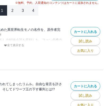
※無料、予約、入荷通知のコンテンツはカートに追加されません。
1
2
3
4
を集めた異世界転生モノの名作を、原作者完
カートに入れる
！
ろしの短編小説を収録した、ファン必携の
試し読み
＊「転スラ」スピンオフ５作品の第１話を
全て表示する
ク付き！
お気に入り
われてしまったリムル。自由な発言を許さ
カートに入れる
 そしてドワーフ王の下す審判とは!?
試し読み
お気に入り