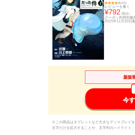
(
33
)
レビューを書く
¥
792
(税込)
クーポン利用対象
2015年11月20日
新規
今す
※この商品はタブレットなど大きなディスプレイを
文字だけを拡大することや、文字列のハイライト、