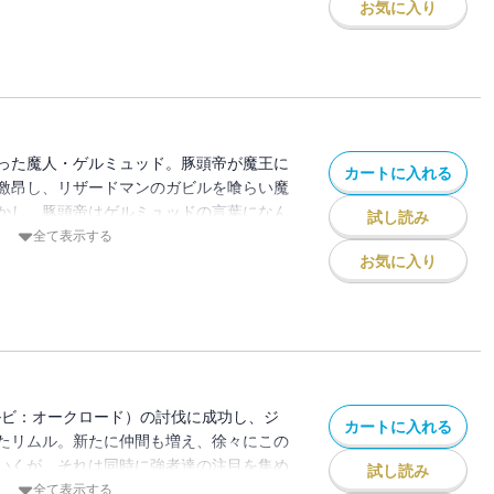
お気に入り
った魔人・ゲルミュッド。豚頭帝が魔王に
カートに入れる
激昂し、リザードマンのガビルを喰らい魔
かし、豚頭帝はゲルミュッドの言葉になん
試し読み
がその時――。リムルはこの戦況を打破出
全て表示する
編、完結！
お気に入り
ルビ：オークロード）の討伐に成功し、ジ
カートに入れる
たリムル。新たに仲間も増え、徐々にこの
いくが、それは同時に強者達の注目を集め
試し読み
た。ドワーフ王のガゼル、そして最古の魔
全て表示する