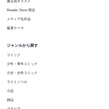
書店員オススメ
Reader Store 限定
メディア化作品
厳選テーマ
ジャンルから探す
コミック
少年・青年コミック
少女・女性コミック
ライトノベル
小説
雑誌
グラビア