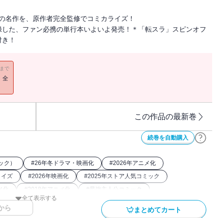
ノの名作を、原作者完全監修でコミカライズ！
録した、ファン必携の単行本いよいよ発売！＊「転スラ」スピンオフ
付き！
11まで
！全
この作品の最新巻
続巻を自動購入
ック）
#
26年冬ドラマ・映画化
#
2026年アニメ化
ライズ
#
2026年映画化
#
2025年ストア人気コミック
メ化
#
2018年アニメ化
#
最強主人公コミック
全て表示する
談社漫画賞
から
まとめてカート