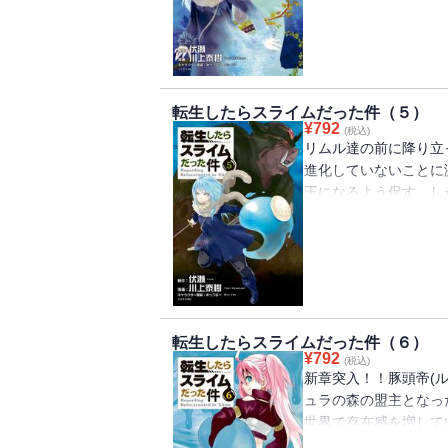
転生したらスライムだった件（５）
¥
792
(税込)
リムル達の前に降り立
進化していないことに
王になるよう促す。し
の反応も示さない。だ
来るのか！！森の騒乱
転生したらスライムだった件（６）
¥
792
(税込)
新章突入！！豚頭帝(
ュラの森の盟主となっ
世界で存在感を増して
るということでもあっ