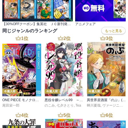
【30%OFFクーポン】集英社 ＪＣ新刊発売記念 440冊以上対象
アニメフェア
同じジャンルのランキング
もっと見る
1
位
2
位
3
位
今週入荷
今週入荷
今週入荷
ONE PIECE モノクロ版 115
悪役令嬢レベル99 ～私は裏ボスですが魔王ではありません～ その６
異世界居酒屋「のぶ」(22)
尾田栄一郎
のこみ
,
七夕さとり
,
Tea
蝉川夏哉
,
ヴァージニア二等兵
4
位
5
位
6
位