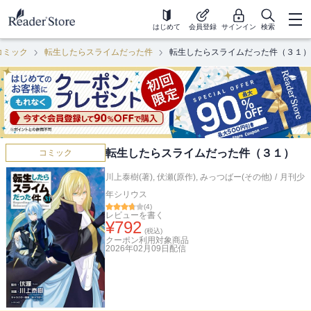
はじめて
会員登録
サインイン
検索
コミック
転生したらスライムだった件
転生したらスライムだった件（３１）
転生したらスライムだった件（３１）
コミック
川上泰樹(著)
,
伏瀬(原作)
,
みっつばー(その他)
/
月刊少
年シリウス
(
4
)
レビューを書く
¥
792
(税込)
クーポン利用対象商品
2026年02月09日
配信