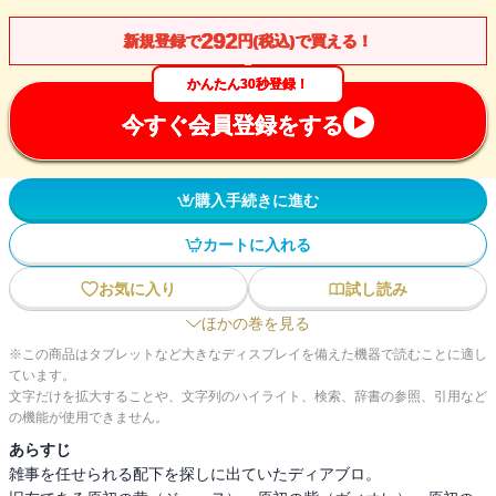
292
新規登録で
円(税込)で買える！
かんたん30秒登録！
今すぐ会員登録をする
購入手続きに進む
カートに入れる
お気に入り
試し読み
ほかの巻を見る
※この商品はタブレットなど大きなディスプレイを備えた機器で読むことに適し
ています。
文字だけを拡大することや、文字列のハイライト、検索、辞書の参照、引用など
の機能が使用できません。
あらすじ
雑事を任せられる配下を探しに出ていたディアブロ。