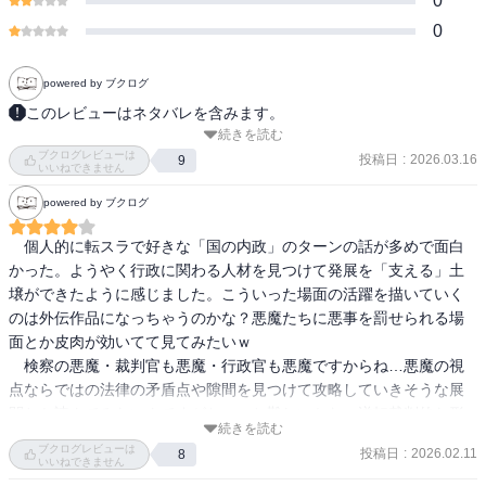
0
0
powered by ブクログ
このレビューはネタバレを含みます。
続きを読む
【あらすじ】

ブクログレビューは
雑事を任せられる配下を探しに出ていたディアブロ。旧友である原
投稿日
:
2026.03.16
9
いいねできません
初の黄（ジョーヌ）、原初の紫（ヴィオレ）、原初の白（ブラン）
powered by ブクログ
に交渉を持ち掛けるが一筋縄ではいかないよう。一方、テンペスト
の地下迷宮の研究施設ではラミリスも助手を探していた。そこに八
　個人的に転スラで好きな「国の内政」のターンの話が多めで面白
星魔王の一人ディーノがテンペストを訪れて来たが――。ディアブ
かった。ようやく行政に関わる人材を見つけて発展を「支える」土
ロの配下探し、八星魔王ディーノの訪問、人材不足問題を抱えるテ
壌ができたように感じました。こういった場面の活躍を描いていく
ンペストの前途は！？

のは外伝作品になっちゃうのかな？悪魔たちに悪事を罰せられる場
面とか皮肉が効いてて見てみたいｗ

・‥…━━━☆・‥…━━━☆・‥…━━━☆

　検察の悪魔・裁判官も悪魔・行政官も悪魔ですからね…悪魔の視
点ならではの法律の矛盾点や隙間を見つけて攻略していきそうな展
感想は最終巻にまとめて記載予定です。
開とか読んでみたいんですがちょっと難しいかな。逆転裁判的な形
続きを読む
で弁護士にも悪魔のキャラいたら皮肉っぽくて面白いのにな。
ブクログレビューは
投稿日
:
2026.02.11
8
いいねできません