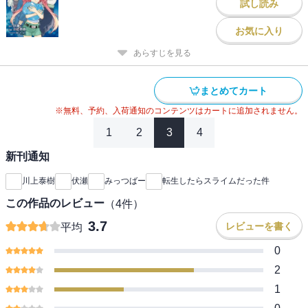
試し読み
お気に入り
あらすじを見る
まとめてカート
※無料、予約、入荷通知のコンテンツはカートに追加されません。
1
2
3
4
新刊通知
川上泰樹
伏瀬
みっつばー
転生したらスライムだった件
この作品のレビュー
（
4
件）
3.7
レビューを書く
平均
0
2
1