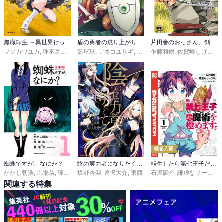
無職転生 ～異世界行ったら本気だす～
盾の勇者の成り上がり
片田舎のおっさん、剣聖になる～ただの田舎の剣術師範だったのに、大成した弟子たちが俺を放ってくれない件～
フジカワユカ
,
理不尽な孫の手
藍屋球
,
シロタカ
,
アネコユサギ
,
弥南せいら
乍藤和樹
,
佐賀崎しげる
,
鍋
続巻入荷
蜘蛛ですが、なにか？
陰の実力者になりたくて！
転生したら第七王子だったので、気ままに魔術を極めます
かかし朝浩
,
馬場翁
,
輝竜司
坂野杏梨
,
逢沢大介
,
東西
石沢庸介
,
謙虚なサークル
,
関連する特集