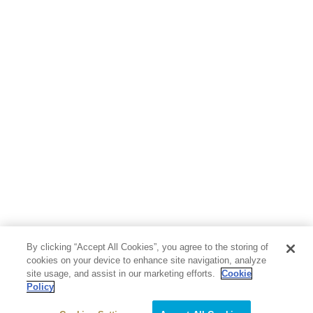
人文・思想・歴史
社会・政治・法律
ビジネス・経済
サイエンス・テクノロジー
コンピュータ・情報
くらし・家庭
料理・酒
ファッション・美容・ダイエット
ホビー&カルチャー
スポーツ・アウトドア
地図・ガイド
エンターテイメント
芸術・アート
映画・音楽・演劇
By clicking “Accept All Cookies”, you agree to the storing of
写真集
教養
cookies on your device to enhance site navigation, analyze
site usage, and assist in our marketing efforts.
Cookie
Policy
医学・福祉
教育・語学・参考書