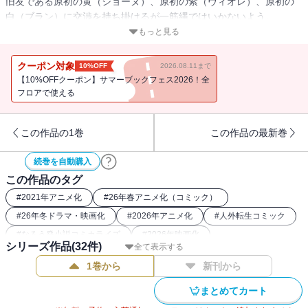
旧友である原初の黄（ジョーヌ）、原初の紫（ヴィオレ）、原初の
白（ブラン）に交渉を持ち掛けるが一筋縄ではいかないよう。
一方、テンペストの地下迷宮の研究施設ではラミリスも助手を探し
もっと見る
ていた。
そこに八星魔王の一人ディーノがテンペストを訪れて来たが――。
クーポン対象
10%OFF
2026.08.11まで
ディアブロの配下探し、八星魔王ディーノの訪問、人材不足問題を
【10%OFFクーポン】サマーブックフェス2026！全
抱えるテンペストの前途は！？
フロアで使える
この作品の1巻
この作品の最新巻
続巻を自動購入
この作品のタグ
#
2021年アニメ化
#
26年春アニメ化（コミック）
#
26年冬ドラマ・映画化
#
2026年アニメ化
#
人外転生コミック
#
なろう発小説コミカライズ
#
2026年映画化
シリーズ作品(
32
件)
全て表示する
#
2025年ストア人気コミック
#
異世界転生・召喚コミック
1巻から
新刊から
#
2024年アニメ化
#
2018年アニメ化
#
最強主人公コミック
#
転生したらスライムだった件関連作
#
講談社漫画賞
まとめてカート