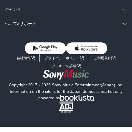
BL・TL
雑誌・グラビア
ビジネス・実用
ラノベ
小説
総合
コミック
ジャンル
BL・TL
雑誌・グラビア
ビジネス・実用
ラノベ
小説
コミック
男性コミック
ヘルプ&サポート
BL・TL
雑誌・グラビア
ビジネス・実用
女性コミック
コミック誌
初めての方へ
ヘルプ
BL・TL
ライトノベル
男子向けラノベ
よくあるご質問
お問い合わせ
会社情報
プライバシーポリシー
ご利用条件
女子向けラノベ
小説
利用規約
クッキーの詳細
国内小説
海外小説
Copyright 2017 - 2026 Sony Music Entertainment(Japan) Inc.
ミステリー
SF
Information on the site is for the Japan domestic market only
powered by
歴史・時代小説
文学
雑誌
グラビア写真集
ボーイズラブ
ティーンズラブ