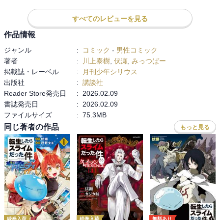
すべてのレビューを見る
作品情報
ジャンル
:
コミック
-
男性コミック
著者
:
川上泰樹
,
伏瀬
,
みっつばー
掲載誌・レーベル
:
月刊少年シリウス
出版社
:
講談社
Reader Store発売日
:
2026.02.09
書誌発売日
:
2026.02.09
ファイルサイズ
:
75.3MB
同じ著者の作品
もっと見る
続巻入荷
続巻入荷
無料あり