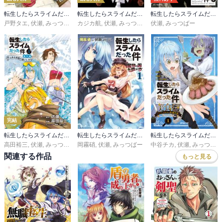
転生したらスライムだった件 異聞 ～魔国暮らしのトリニティ～
転生したらスライムだった件 クレイマンＲＥＶＥＮＧＥ
転生したらスライムだった件
戸野タエ
,
伏瀬
,
みっつばー
カジカ航
,
伏瀬
,
みっつばー
伏瀬
,
みっつばー
完結
転生したらスライムだった件 番外編 ～とある休暇の過ごし方～
転生したらスライムだった件－魔物の国の歩き方－
転生したらスライムだった件 美食伝～ペコとリムルの料理手帖～
高田裕三
,
伏瀬
,
みっつばー
岡霧硝
,
伏瀬
,
みっつばー
中谷チカ
,
伏瀬
,
みっつばー
関連する作品
もっと見る