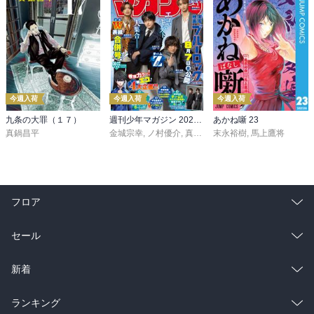
今週入荷
今週入荷
今週入荷
九条の大罪（１７）
週刊少年マガジン 2026年36・37号[2026年8月5日発売]
あかね噺 23
真鍋昌平
金城宗幸
,
ノ村優介
,
真島ヒロ
末永裕樹
,
宮島礼吏
,
馬上鷹将
,
新川直司
,
久
フロア
総合
コミック
セール
ラノベ
小説
総合
コミック
新着
雑誌・グラビア
ビジネス・実用
ラノベ
小説
総合
コミック
ランキング