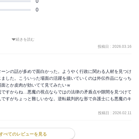
0
0
続きを読む
ィアブロ。旧友である原初の黄（ジョーヌ）、原初の紫（ヴィオ
投稿日
:
2026.03.16
けるが一筋縄ではいかないよう。一方、テンペストの地下迷宮の研究
こに八星魔王の一人ディーノがテンペストを訪れて来たが――。ディ
、人材不足問題を抱えるテンペストの前途は！？

ターンの話が多めで面白かった。ようやく行政に関わる人材を見つけ
じました。こういった場面の活躍を描いていくのは外伝作品になっち
☆

面とか皮肉が効いてて見てみたいｗ

魔ですからね…悪魔の視点ならではの法律の矛盾点や隙間を見つけて
んですがちょっと難しいかな。逆転裁判的な形で弁護士にも悪魔のキ
投稿日
:
2026.02.11
すべてのレビューを見る