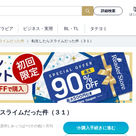
詳細検索
はじ
グラビア
ビジネス
・実用
BL・TL
タテヨミ
ライムだった件
転生したらスライムだった件（３１）
スライムだった件（３１）
(原作)
,
みっつばー(その他)
/
月刊
購入手続きに進む