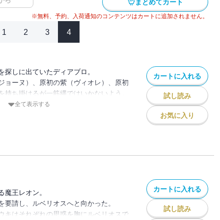
から
まとめてカート
※無料、予約、入荷通知のコンテンツはカートに追加されません。
1
2
3
4
を探しに出ていたディアブロ。
カートに入れる
ジョーヌ）、原初の紫（ヴィオレ）、原初
を持ち掛けるが一筋縄ではいかないよう。
試し読み
下迷宮の研究施設ではラミリスも助手を探
全て表示する
お気に入り
ディーノがテンペストを訪れて来たが
、八星魔王ディーノの訪問、人材不足問題
前途は！？
カートに入れる
る魔王レオン。
を要請し、ルベリオスへと向かった。
試し読み
ウキはそれぞれの思惑を胸にルベリオスで