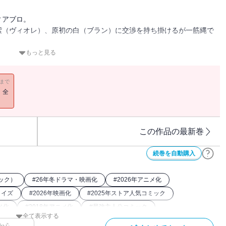
ィアブロ。
紫（ヴィオレ）、原初の白（ブラン）に交渉を持ち掛けるが一筋縄で
はラミリスも助手を探していた。
もっと見る
トを訪れて来たが――。
の訪問、人材不足問題を抱えるテンペストの前途は！？
11まで
！全
この作品の最新巻
続巻を自動購入
ック）
#
26年冬ドラマ・映画化
#
2026年アニメ化
ライズ
#
2026年映画化
#
2025年ストア人気コミック
メ化
#
2018年アニメ化
#
最強主人公コミック
全て表示する
談社漫画賞