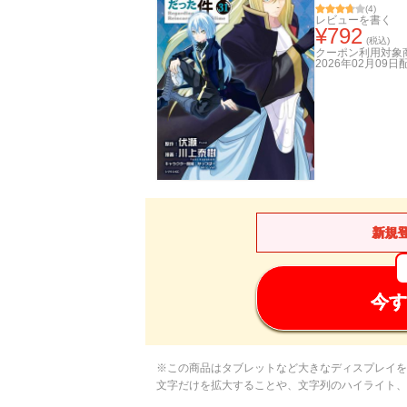
(
4
)
レビューを書く
¥
792
(税込)
クーポン利用対象
2026年02月09日
新規
今す
※この商品はタブレットなど大きなディスプレイを
文字だけを拡大することや、文字列のハイライト、