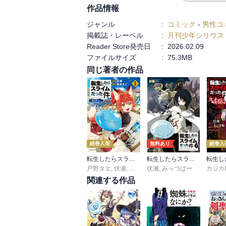
作品情報
ジャンル
:
コミック
-
男性コ
掲載誌・レーベル
:
月刊少年シリウス
Reader Store発売日
:
2026.02.09
ファイルサイズ
:
75.3MB
同じ著者の作品
続巻入荷
無料あり
続巻入
転生したらスライムだった件 異聞 ～魔国暮らしのトリニティ～
転生したらスライムだった件
戸野タエ
,
伏瀬
,
みっつばー
伏瀬
,
みっつばー
カジカ
関連する作品