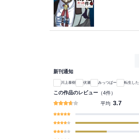
行動を起こそうとして
魔王や元勇者を始め多
の場が襲撃され、戦場
現場に駆け付けたリム
新刊通知
川上泰樹
伏瀬
みっつばー
転生した
この作品のレビュー
（
4
件）
3.7
平均