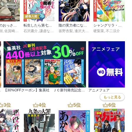
続巻入荷
片田舎のおっさん、剣聖になる～ただの田舎の剣術師範だったのに、大成した弟子たちが俺を放ってくれない件～
転生したら第七王子だったので、気ままに魔術を極めます
陰の実力者になりたくて！
シャングリラ・フロンティア
樹
,
佐賀崎しげる
石沢庸介
,
鍋島テツヒロ
,
謙虚なサークル
坂野杏梨
,
メル。
,
逢沢大介
,
東西
硬梨菜
,
不二涼介
 6,100冊以上対象
【30%OFFクーポン】集英社 ＪＣ新刊発売記念 440冊以上対象
アニメフェア
もっと見る
3
位
4
位
5
位
6
位