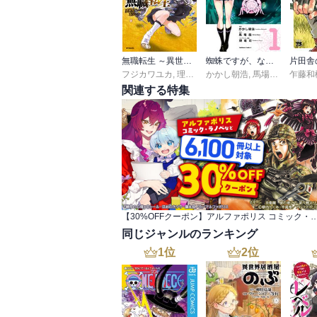
無職転生 ～異世界行ったら本気だす～
蜘蛛ですが、なにか？
フジカワユカ
,
理不尽な孫の手
かかし朝浩
,
シロタカ
,
馬場翁
,
輝竜司
乍藤和
関連する特集
【30%OFFクーポン】アルファポリス コミック・ラノベなど
同じジャンルのランキング
1
位
2
位