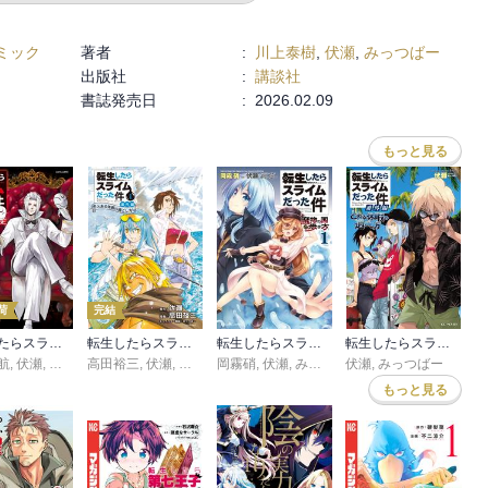
ミック
著者
:
川上泰樹
,
伏瀬
,
みっつばー
出版社
:
講談社
書誌発売日
:
2026.02.09
もっと見る
荷
完結
転生したらスライムだった件 クレイマンＲＥＶＥＮＧＥ
転生したらスライムだった件 番外編 ～とある休暇の過ごし方～
転生したらスライムだった件－魔物の国の歩き方－
転生したらスライムだった件 番外編 ～とある休暇の過ごし方～
航
,
伏瀬
,
みっつばー
高田裕三
,
伏瀬
,
みっつばー
岡霧硝
,
伏瀬
,
みっつばー
伏瀬
,
みっつばー
もっと見る