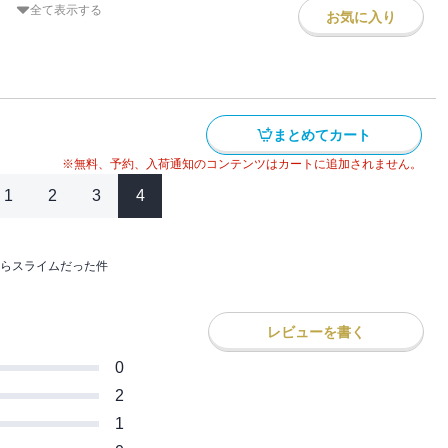
いた。
全て表示する
お気に入り
くの強者が集う中、タクト達のリハーサル
と化したルベリオス。
ルが目にしたものとは――？
まとめてカート
※無料、予約、入荷通知のコンテンツはカートに追加されません。
1
2
3
4
らスライムだった件
レビューを書く
0
2
1