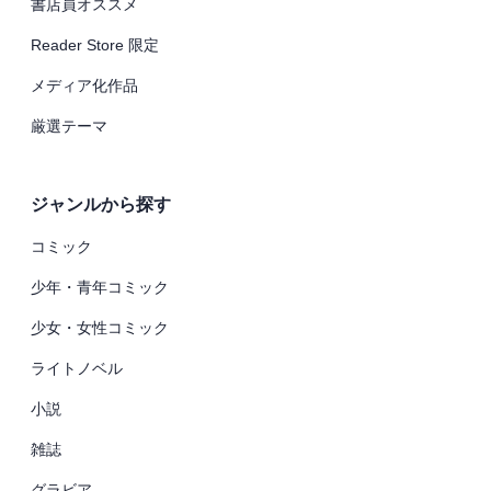
書店員オススメ
Reader Store 限定
メディア化作品
厳選テーマ
ジャンルから探す
コミック
少年・青年コミック
少女・女性コミック
ライトノベル
小説
雑誌
グラビア