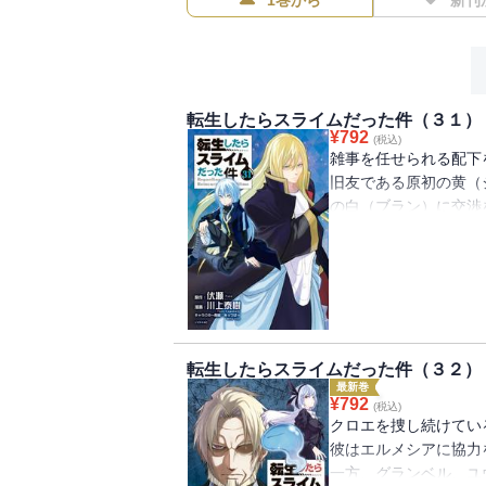
1巻から
新刊
転生したらスライムだった件（３１）
¥
792
(税込)
雑事を任せられる配下
旧友である原初の黄（
の白（ブラン）に交渉
一方、テンペストの地
していた。
そこに八星魔王の一人
――。
ディアブロの配下探し
を抱えるテンペストの
転生したらスライムだった件（３２）
最新巻
¥
792
(税込)
クロエを捜し続けてい
彼はエルメシアに協力
一方、グランベル、ユ