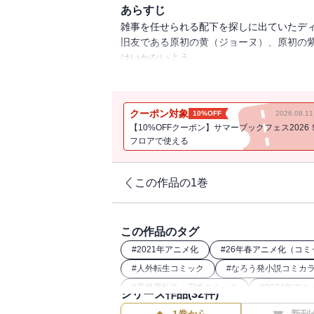
あらすじ
雑事を任せられる配下を探しに出ていたデ
旧友である原初の黄（ジョーヌ）、原初の
はいかないよう。
一方、テンペストの地下迷宮の研究施設で
そこに八星魔王の一人ディーノがテンペス
ディアブロの配下探し、八星魔王ディーノ
クーポン対象
10%OFF
2026.08.
【10%OFFクーポン】サマーブックフェス2026
フロアで使える
この作品の1巻
この作品のタグ
#
2021年アニメ化
#
26年春アニメ化（コミ
#
人外転生コミック
#
なろう発小説コミカ
#
異世界転生・召喚コミック
#
2024年アニ
シリーズ作品(
32
件)
#
転生したらスライムだった件関連作
#
講