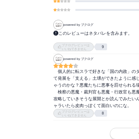
powered by ブクログ
このレビューはネタバレを含みます。
【あらすじ】

ブクログレビューは
雑事を任せられる配下を探しに出ていたデ
9
いいねできません
レ）、原初の白（ブラン）に交渉を持ち掛
powered by ブクログ
施設ではラミリスも助手を探していた。そ
アブロの配下探し、八星魔王ディーノの訪問
　個人的に転スラで好きな「国の内政」の
て発展を「支える」土壌ができたように感
・‥…━━━☆・‥…━━━☆・‥…━━━
ゃうのかな？悪魔たちに悪事を罰せられる場
　検察の悪魔・裁判官も悪魔・行政官も悪
感想は最終巻にまとめて記載予定です。
攻略していきそうな展開とか読んでみたい
ャラいたら皮肉っぽくて面白いのにな。
ブクログレビューは
8
いいねできません