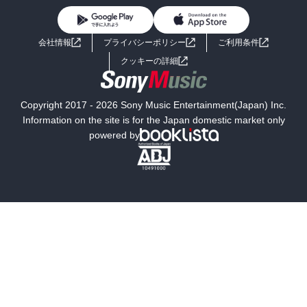
BL・TL
ライトノベル
男子向けラノベ
よくあるご質問
お問い合わせ
会社情報
プライバシーポリシー
ご利用条件
女子向けラノベ
小説
利用規約
クッキーの詳細
国内小説
海外小説
Copyright 2017 - 2026 Sony Music Entertainment(Japan) Inc.
ミステリー
SF
Information on the site is for the Japan domestic market only
powered by
歴史・時代小説
文学
雑誌
グラビア写真集
ボーイズラブ
ティーンズラブ
人文・思想・歴史
社会・政治・法律
ビジネス・経済
サイエンス・テクノロジー