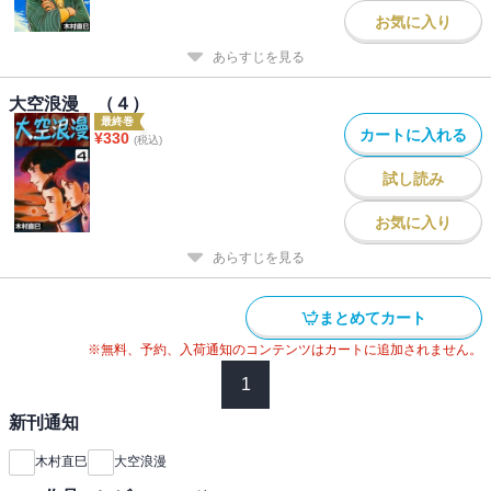
お気に入り
あらすじを見る
大空浪漫 （４）
最終巻
カートに入れる
¥
330
(税込)
試し読み
お気に入り
あらすじを見る
まとめてカート
※無料、予約、入荷通知のコンテンツはカートに追加されません。
1
新刊通知
木村直巳
大空浪漫