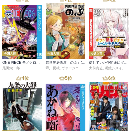
今週入荷
今週入荷
今週入荷
ONE PIECE モノクロ版 115
異世界居酒屋「のぶ」(22)
信じていた仲間達にダンジョン奥地で殺されかけたがギフト『無限ガチャ』でレベル９９９９の仲間達を手に入れて元パーティーメンバーと世界に復讐＆『ざまぁ！』します！（２３）
尾田栄一郎
蝉川夏哉
,
ヴァージニア二等兵
大前貴史
,
転
,
明鏡シスイ
,
ｔｅ
4
位
5
位
6
位