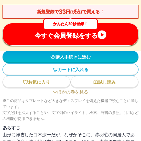
33
新規登録で
円(税込)で買える！
かんたん30秒登録！
今すぐ会員登録をする
購入手続きに進む
カートに入れる
お気に入り
試し読み
ほかの巻を見る
※この商品はタブレットなど大きなディスプレイを備えた機器で読むことに適し
ています。
文字だけを拡大することや、文字列のハイライト、検索、辞書の参照、引用など
の機能が使用できません。
あらすじ
山形に帰省した白木涼一だが、なぜかそこに、赤羽荘の同居人であ