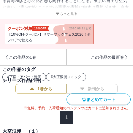
る青海和彦と赤羽比呂志も同行することになる。東京の自由な空気
と違い、“家”や“格”にこだわる実家の家族に白木は嫌気がさす。白木
の様子がおかしいことに気づいた青海と赤羽は、白木の悩みを解決
もっと見る
しようと、行動を始める。
クーポン対象
10%OFF
2026.08.11まで
【10%OFFクーポン】サマーブックフェス2026！全
フロアで使える
この作品の1巻
この作品の最新巻
この作品のタグ
#
下宿・アパート漫画
#
大正浪漫コミック
シリーズ作品(
4
件)
1巻から
新刊から
まとめてカート
※無料、予約、入荷通知のコンテンツはカートに追加されません。
1
大空浪漫 （１）