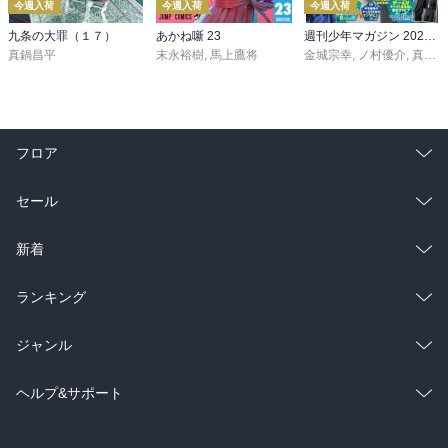
今週入荷
今週入荷
今週入荷
九条の大罪（１７）
あかね噺 23
週刊少年マガジン 2026年36・37号[2026年8月5日発売]
真鍋昌平
末永裕樹
,
馬上鷹将
金城宗幸
,
ノ村優介
,
真島ヒロ
フロア
総合
コミック
セール
ラノベ
小説
総合
コミック
新着
雑誌・グラビア
ビジネス・実用
ラノベ
小説
総合
コミック
ランキング
BL・TL
雑誌・グラビア
ビジネス・実用
ラノベ
小説
総合
コミック
ジャンル
BL・TL
雑誌・グラビア
ビジネス・実用
ラノベ
小説
コミック
男性コミック
ヘルプ&サポート
BL・TL
雑誌・グラビア
ビジネス・実用
女性コミック
コミック誌
初めての方へ
ヘルプ