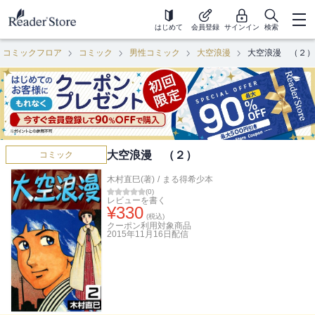
はじめて
会員登録
サインイン
検索
コミックフロア
コミック
男性コミック
大空浪漫
大空浪漫 （２）
大空浪漫 （２）
コミック
木村直巳(著)
/
まる得希少本
(
0
)
レビューを書く
¥
330
(税込)
クーポン利用対象商品
2015年11月16日
配信