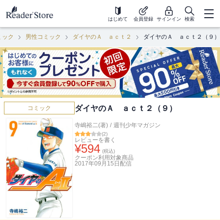
はじめて
会員登録
サインイン
検索
ミック
男性コミック
ダイヤのＡ ａｃｔ２
ダイヤのＡ ａｃｔ２（９）
ダイヤのＡ ａｃｔ２（９）
コミック
寺嶋裕二(著)
/
週刊少年マガジン
(
2
)
レビューを書く
¥
594
(税込)
クーポン利用対象商品
2017年09月15日
配信