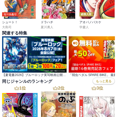
セールあり
続巻入荷
シュート！
ドラハチ
アオバノバスケ
大島司
夏川勇人
学慶人
関連する特集
【夏電書2026】ブルーロック実写映画公開記念！ エゴが目を覚ます『ブルーロック』フェア！
同じジャンルのランキング
もっと見る
1
位
2
位
3
位