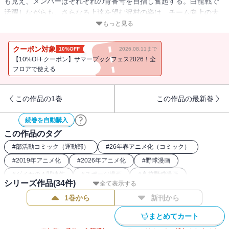
も見え、メンバーはそれぞれの背番号を目指し奮起する。白龍戦で
活躍しながらも、さらなる上達を望む沢村の姿は、チーム向上の大
きな原動力となっていた。一方、越えられない己の壁と向き合い、
もっと見る
足掻いていた降谷に異変が‥。
クーポン対象
10%OFF
2026.08.11まで
【10%OFFクーポン】サマーブックフェス2026！全
フロアで使える
この作品の1巻
この作品の最新巻
続巻を自動購入
この作品のタグ
#
部活動コミック（運動部）
#
26年春アニメ化（コミック）
#
2019年アニメ化
#
2026年アニメ化
#
野球漫画
#
ダイヤのＡ関連作
#
スポーツ漫画
#
高校野球漫画
シリーズ作品(
34
件)
全て表示する
1巻から
新刊から
まとめてカート