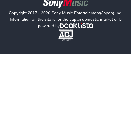
国内小説
海外小説
Copyright 2017 - 2026 Sony Music Entertainment(Japan) Inc.
ミステリー
SF
Information on the site is for the Japan domestic market only
powered by
歴史・時代小説
文学
雑誌
グラビア写真集
ボーイズラブ
ティーンズラブ
人文・思想・歴史
社会・政治・法律
ビジネス・経済
サイエンス・テクノロジー
コンピュータ・情報
くらし・家庭
料理・酒
ファッション・美容・ダイエット
ホビー&カルチャー
スポーツ・アウトドア