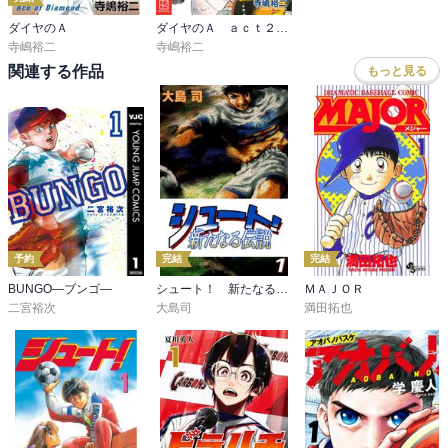
ダイヤのＡ
ダイヤのＡ ａｃｔ２ 外伝 帝東ＶＳ鵜久森
寺嶋裕二
寺嶋裕二
関連する作品
もっと見る
予約
完結
完結
BUNGO―ブンゴ―
シュート！ 新たなる伝説
ＭＡＪＯＲ
二宮裕次
大島司
満田拓也