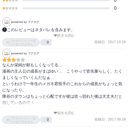
0
0
powered by ブクログ
このレビューはネタバレを含みます。
続きを読む
一軍も二軍も好成績を収め、GW遠征を終えた青道高校。各自の課題
ブクログレビューは
も見え、メンバーはそれぞれの背番号を目指し奮起する。白龍戦で
投稿日
:
2017.10.18
0
いいねできません
活躍しながらも、さらなる上達を望む沢村の姿は、チーム向上の大
powered by ブクログ
きな原動力となっていた。一方、越えられない己の壁と向き合い、
足掻いていた降谷に異変が‥。（Amazon紹介より）
なんか栄純が頼もしくなってる…

漫画の主人公の成長がまばゆい…　こうやって皆先輩らしく、たく
ましくなっていくんだなぁ…

というわけで一年生のメガネ君投手のこれからの成長がちょっと気
になったり。

降谷のダウンはちょっと心配ですが彼は吹っ切れた後は大丈夫だと
信じているので！

続きを読む
さすがにＴシャツは着ないしなぁ…と通常版を購入（笑）
ブクログレビューは
投稿日
:
2017.09.28
0
いいねできません