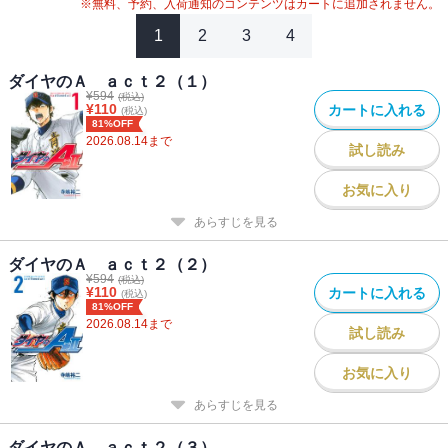
※無料、予約、入荷通知のコンテンツはカートに追加されません。
1
2
3
4
ダイヤのＡ ａｃｔ２（１）
¥
594
(税込)
¥
110
カートに入れる
(税込)
81%OFF
2026.08.14
まで
試し読み
お気に入り
あらすじを見る
ダイヤのＡ ａｃｔ２（２）
¥
594
(税込)
¥
110
カートに入れる
(税込)
81%OFF
2026.08.14
まで
試し読み
お気に入り
あらすじを見る
ダイヤのＡ ａｃｔ２（３）