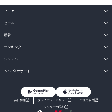
フロア
総合
コミック
セール
ラノベ
小説
総合
コミック
新着
雑誌・グラビア
ビジネス・実用
ラノベ
小説
総合
コミック
ランキング
BL・TL
雑誌・グラビア
ビジネス・実用
ラノベ
小説
総合
コミック
ジャンル
BL・TL
雑誌・グラビア
ビジネス・実用
ラノベ
小説
コミック
男性コミック
ヘルプ&サポート
BL・TL
雑誌・グラビア
ビジネス・実用
女性コミック
コミック誌
初めての方へ
ヘルプ
BL・TL
ライトノベル
男子向けラノベ
よくあるご質問
お問い合わせ
会社情報
プライバシーポリシー
ご利用条件
女子向けラノベ
小説
利用規約
クッキーの詳細