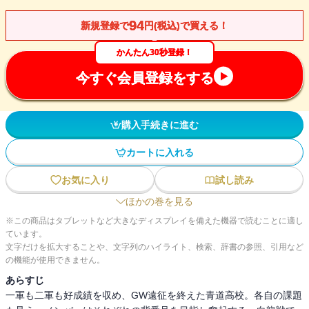
94
新規登録で
円(税込)で買える！
かんたん30秒登録！
今すぐ会員登録をする
購入手続きに進む
カートに入れる
お気に入り
試し読み
ほかの巻を見る
※この商品はタブレットなど大きなディスプレイを備えた機器で読むことに適し
ています。
文字だけを拡大することや、文字列のハイライト、検索、辞書の参照、引用など
の機能が使用できません。
あらすじ
一軍も二軍も好成績を収め、GW遠征を終えた青道高校。各自の課題