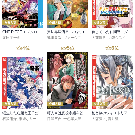
今週入荷
今週入荷
今週入荷
ONE PIECE モノクロ版 115
異世界居酒屋「のぶ」(22)
信じていた仲間達にダンジョン奥地で殺されかけたがギフト『無限ガチャ』でレベル９９９９の仲間達を手に入れて元パーティーメンバーと世界に復讐＆『ざまぁ！』します！（２３）
尾田栄一郎
蝉川夏哉
,
ヴァージニア二等兵
大前貴史
,
転
,
明鏡シスイ
,
ｔｅ
4
位
5
位
6
位
今週入荷
今週入荷
今週入荷
転生したら第七王子だったので、気ままに魔術を極めます（２４）
町人Ａは悪役令嬢をどうしても救いたい ～どぶと空と氷の姫君～１０【電子書店共通特典イラスト付】
杖と剣のウィストリア（１６）
石沢庸介
,
謙虚なサークル
,
メル。
目黒三吉
,
一色孝太郎
,
Parum
大森藤ノ
,
青井聖