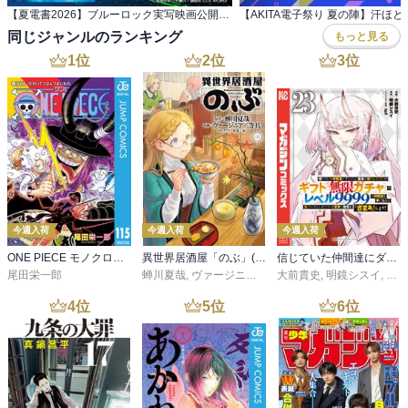
【夏電書2026】ブルーロック実写映画公開記念！ エゴが目を覚ます『ブルーロック』フェア！
同じジャンルのランキング
もっと見る
1
位
2
位
3
位
今週入荷
今週入荷
今週入荷
ONE PIECE モノクロ版 115
異世界居酒屋「のぶ」(22)
信じていた仲間達にダンジョン奥地で殺されかけたがギフト『無限ガチャ』でレベル９９９９の仲間達を手に入れて元パーティーメンバーと世界に復讐＆『ざまぁ！』します！（２３）
尾田栄一郎
蝉川夏哉
,
ヴァージニア二等兵
大前貴史
,
転
,
明鏡シスイ
,
ｔｅ
4
位
5
位
6
位