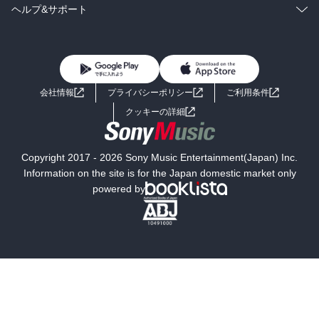
BL・TL
雑誌・グラビア
ビジネス・実用
ラノベ
小説
コミック
男性コミック
ヘルプ&サポート
BL・TL
雑誌・グラビア
ビジネス・実用
女性コミック
コミック誌
初めての方へ
ヘルプ
BL・TL
ライトノベル
男子向けラノベ
よくあるご質問
お問い合わせ
会社情報
プライバシーポリシー
ご利用条件
女子向けラノベ
小説
利用規約
クッキーの詳細
国内小説
海外小説
Copyright 2017 - 2026 Sony Music Entertainment(Japan) Inc.
ミステリー
SF
Information on the site is for the Japan domestic market only
powered by
歴史・時代小説
文学
雑誌
グラビア写真集
ボーイズラブ
ティーンズラブ
人文・思想・歴史
社会・政治・法律