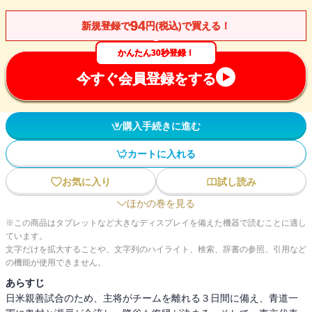
94
新規登録で
円(税込)で買える！
かんたん30秒登録！
今すぐ会員登録をする
購入手続きに進む
カートに入れる
お気に入り
試し読み
ほかの巻を見る
※この商品はタブレットなど大きなディスプレイを備えた機器で読むことに適し
ています。
文字だけを拡大することや、文字列のハイライト、検索、辞書の参照、引用など
の機能が使用できません。
あらすじ
日米親善試合のため、主将がチームを離れる３日間に備え、青道一