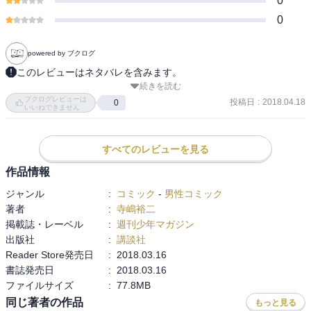
0
0
powered by ブクログ
このレビューはネタバレを含みます。
続きを読む
目指すはエースの座と全国の頂点! 2年生となり、ついに甲子園デビ
ブクログレビューは
ューを果たした沢村栄純と、青道高校野球部の新たな挑戦が始まる! 
投稿日
:
2018.04.18
0
いいねできません
日米親善試合のため、主将がチームを離れる3日間に備え、青道一軍
に奥村と瀬戸が合流し、降谷も復帰が決まる。そして、東京代表に
招集された御幸は、稲実グラウンドで成宮や乾、梅宮ら都内強豪校
すべてのレビューを見る
の錚錚たるメンバーと顔をあわせる。（Amazon紹介より）
作品情報
ジャンル
:
コミック
-
男性コミック
著者
:
寺嶋裕二
掲載誌・レーベル
:
週刊少年マガジン
出版社
:
講談社
Reader Store発売日
:
2018.03.16
書誌発売日
:
2018.03.16
ファイルサイズ
:
77.8MB
同じ著者の作品
もっと見る