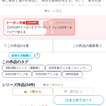
軍に奥村と瀬戸が合流し、降谷も復帰が決まる。そして、東京代表
に招集された御幸は、稲実グラウンドで成宮や乾、梅宮ら都内強豪
校の錚錚たるメンバーと顔をあわせる。
もっと見る
クーポン対象
10%OFF
2026.08.11まで
【10%OFFクーポン】サマーブックフェス2026！全
フロアで使える
この作品の1巻
この作品の最新巻
続巻を自動購入
この作品のタグ
#
部活動コミック（運動部）
#
26年春アニメ化（コミック）
#
2019年アニメ化
#
2026年アニメ化
#
野球漫画
#
ダイヤのＡ関連作
#
スポーツ漫画
#
高校野球漫画
シリーズ作品(
34
件)
全て表示する
1巻から
新刊から
まとめてカート