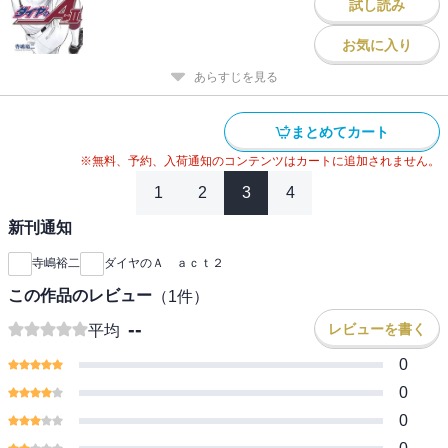
試し読み
お気に入り
あらすじを見る
まとめてカート
※無料、予約、入荷通知のコンテンツはカートに追加されません。
1
2
3
4
新刊通知
寺嶋裕二
ダイヤのＡ ａｃｔ２
この作品のレビュー
（
1
件）
--
レビューを書く
平均
0
0
0