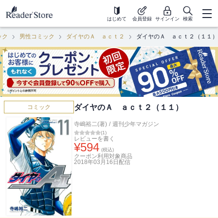
はじめて
会員登録
サインイン
検索
ック
男性コミック
ダイヤのＡ ａｃｔ２
ダイヤのＡ ａｃｔ２（１１）
ダイヤのＡ ａｃｔ２（１１）
コミック
寺嶋裕二(著)
/
週刊少年マガジン
(
1
)
レビューを書く
¥
594
(税込)
クーポン利用対象商品
2018年03月16日
配信