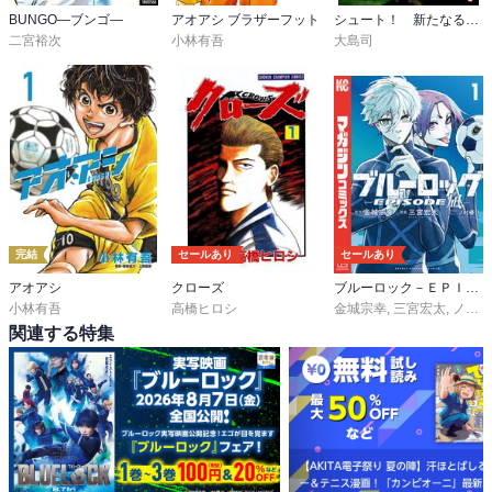
BUNGO―ブンゴ―
アオアシ ブラザーフット
シュート！ 新たなる伝説
二宮裕次
小林有吾
大島司
完結
セールあり
セールあり
アオアシ
クローズ
ブルーロック－ＥＰＩＳＯＤＥ 凪－
小林有吾
高橋ヒロシ
金城宗幸
,
三宮宏太
,
ノ村優介
関連する特集