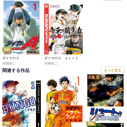
完結
ダイヤのＡ
ダイヤのＡ ａｃｔ２ 外伝 帝東ＶＳ鵜久森
寺嶋裕二
寺嶋裕二
関連する作品
もっと見る
予約
完結