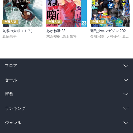
今週入荷
今週入荷
今週入荷
九条の大罪（１７）
あかね噺 23
週刊少年マガジン 2026年36・37号[2026年8月5日発売]
真鍋昌平
末永裕樹
,
馬上鷹将
金城宗幸
,
ノ村優介
,
真島ヒロ
フロア
総合
コミック
セール
ラノベ
小説
総合
コミック
新着
雑誌・グラビア
ビジネス・実用
ラノベ
小説
総合
コミック
ランキング
BL・TL
雑誌・グラビア
ビジネス・実用
ラノベ
小説
総合
コミック
ジャンル