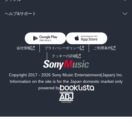
BL・TL
雑誌・グラビア
ビジネス・実用
ラノベ
小説
コミック
男性コミック
ヘルプ&サポート
BL・TL
雑誌・グラビア
ビジネス・実用
女性コミック
コミック誌
初めての方へ
ヘルプ
BL・TL
ライトノベル
男子向けラノベ
よくあるご質問
お問い合わせ
会社情報
プライバシーポリシー
ご利用条件
女子向けラノベ
小説
利用規約
クッキーの詳細
国内小説
海外小説
Copyright 2017 - 2026 Sony Music Entertainment(Japan) Inc.
ミステリー
SF
Information on the site is for the Japan domestic market only
powered by
歴史・時代小説
文学
雑誌
グラビア写真集
ボーイズラブ
ティーンズラブ