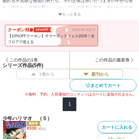
陥れる不気味な仮面の男たち。その正体は赤いたつまきの中から現
れ、指先から銃弾を撃ち、ジャングルの平和を乱す、赤いたつまき
一味。少年ハリマオは一味を探るべく、シンガポールの化学研究所
もっと見る
のギリス博士を訪ねるが、博士の腕には赤いたつまき一味の目印、
猿のシッポの入れ墨が。そして少年ハリマオ最大の危機が!!
クーポン対象
10%OFF
2026.08.11まで
【10%OFFクーポン】サマーブックフェス2026！全
フロアで使える
この作品の1巻
この作品の最新巻
シリーズ作品(
5
件)
1巻から
新刊から
まとめてカート
※無料、予約、入荷通知のコンテンツはカートに追加されません。
1
少年ハリマオ （５）
最終巻
カートに入れる
¥
330
(税込)