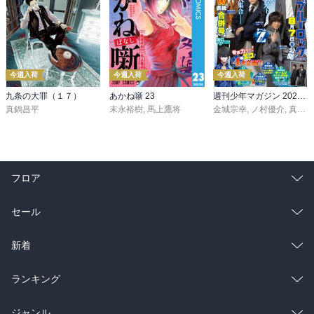
今週入荷
今週入荷
今週入荷
九条の大罪（１７）
あかね噺 23
週刊少年マガジン 2026年36・37号[2026年8月5日発売]
真鍋昌平
末永裕樹
,
馬上鷹将
金城宗幸
,
ノ村優介
,
真島ヒロ
フロア
総合
コミック
セール
ラノベ
小説
総合
コミック
新着
雑誌・グラビア
ビジネス・実用
ラノベ
小説
総合
コミック
ランキング
BL・TL
雑誌・グラビア
ビジネス・実用
ラノベ
小説
総合
コミック
ジャンル