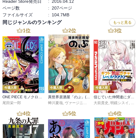
Reader Store発売日
:
2016.04.12
ページ数
:
207ページ
ファイルサイズ
:
104.7MB
同じジャンルのランキング
もっと見る
1
位
2
位
3
位
今週入荷
今週入荷
今週入荷
ONE PIECE モノクロ版 115
異世界居酒屋「のぶ」(22)
信じていた仲間達にダンジョン奥地で殺されかけたがギフト『無限ガチャ』でレベル９９９９の仲間達を手に入れて元パーティーメンバーと世界に復讐＆『ざまぁ！』します！（２３）
尾田栄一郎
蝉川夏哉
,
ヴァージニア二等兵
大前貴史
,
転
,
明鏡シスイ
,
ｔｅ
4
位
5
位
6
位