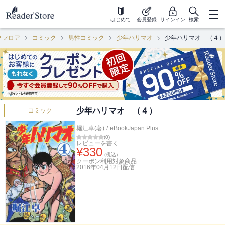
はじめて
会員登録
サインイン
検索
クフロア
コミック
男性コミック
少年ハリマオ
少年ハリマオ （４）
少年ハリマオ （４）
コミック
堀江卓(著)
/
eBookJapan Plus
(
0
)
レビューを書く
¥
330
(税込)
クーポン利用対象商品
2016年04月12日
配信