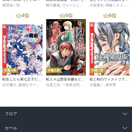
尾田栄一郎
蝉川夏哉
,
ヴァージニア二等兵
大前貴史
,
転
,
明鏡シスイ
,
ｔｅ
4
位
5
位
6
位
今週入荷
今週入荷
今週入荷
転生したら第七王子だったので、気ままに魔術を極めます（２４）
町人Ａは悪役令嬢をどうしても救いたい ～どぶと空と氷の姫君～１０【電子書店共通特典イラスト付】
杖と剣のウィストリア（１６）
石沢庸介
,
謙虚なサークル
,
メル。
目黒三吉
,
一色孝太郎
,
Parum
大森藤ノ
,
青井聖
フロア
総合
コミック
セール