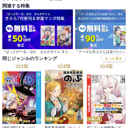
関連する特集
『ばっどがーる』ほか まんがタイム きらら7月新刊＆学園マンガ特集
同じジャンルのランキング
もっと見る
1
位
2
位
3
位
今週入荷
今週入荷
今週入荷
ONE PIECE モノクロ版 115
異世界居酒屋「のぶ」(22)
信じていた仲間達にダンジョン奥地で殺されかけたがギフト『無限ガチャ』でレベル９９９９の仲間達を手に入れて元パーティーメンバーと世界に復讐＆『ざまぁ！』します！（２３）