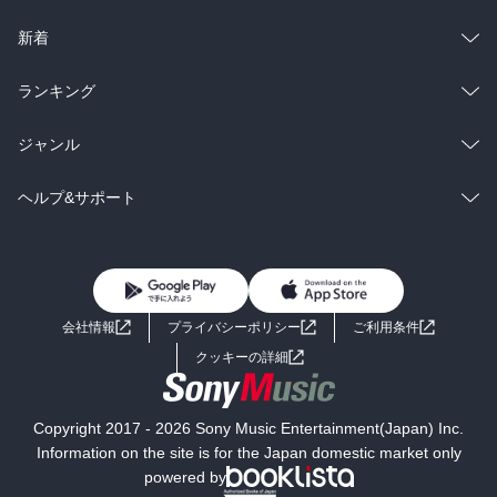
ラノベ
小説
総合
コミック
新着
雑誌・グラビア
ビジネス・実用
ラノベ
小説
総合
コミック
ランキング
BL・TL
雑誌・グラビア
ビジネス・実用
ラノベ
小説
総合
コミック
ジャンル
BL・TL
雑誌・グラビア
ビジネス・実用
ラノベ
小説
コミック
男性コミック
ヘルプ&サポート
BL・TL
雑誌・グラビア
ビジネス・実用
女性コミック
コミック誌
初めての方へ
ヘルプ
BL・TL
ライトノベル
男子向けラノベ
よくあるご質問
お問い合わせ
会社情報
プライバシーポリシー
ご利用条件
女子向けラノベ
小説
利用規約
クッキーの詳細
国内小説
海外小説
Copyright 2017 - 2026 Sony Music Entertainment(Japan) Inc.
ミステリー
SF
Information on the site is for the Japan domestic market only
powered by