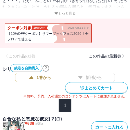
と・・・。だが、みことの正体は顔つきが女性化しただけの“男”だっ
た!? さらにみことは、やしろの弱みを握ると、毎日キスすることを
強制してきて・・・!? 禁断の恋愛物語開幕！ さらに、電子版ではフ
もっと見る
リーダムなあらすじ漫画や少年エース出張漫画も収録！お見逃しな
く☆
クーポン対象
10%OFF
2026.08.11まで
【10%OFFクーポン】サマーブックフェス2026！全
フロアで使える
この作品の1巻
この作品の最新巻
続巻を自動購入
シリーズ作品(
2
件)
1巻から
新刊から
まとめてカート
※無料、予約、入荷通知のコンテンツはカートに追加されません。
1
百合な私と悪魔な彼女(？)(1)
¥
638
(税込)
カートに入れる