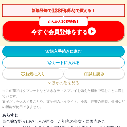
138
新規登録で
円(税込)で買える！
かんたん30秒登録！
今すぐ会員登録をする
購入手続きに進む
カートに入れる
お気に入り
試し読み
ほかの巻を見る
※この商品はタブレットなど大きなディスプレイを備えた機器で読むことに適し
ています。
文字だけを拡大することや、文字列のハイライト、検索、辞書の参照、引用など
の機能が使用できません。
あらすじ
百合娘な野々山やしろが再会した初恋の少女・西園寺みこ