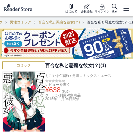
はじめて
会員登録
サインイン
検索
ク
男性コミック
百合な私と悪魔な彼女(？)
百合な私と悪魔な彼女(？)(1)
百合な私と悪魔な彼女(？)(1)
コミック
もこやま仁(著)
/
角川コミックス・エース
(
0
)
レビューを書く
¥
638
(税込)
クーポン利用対象商品
2015年11月04日
配信