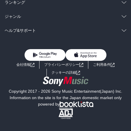
雑誌・グラビア
ビジネス・実用
ラノベ
小説
総合
コミック
ランキング
BL・TL
雑誌・グラビア
ビジネス・実用
ラノベ
小説
総合
コミック
ジャンル
BL・TL
雑誌・グラビア
ビジネス・実用
ラノベ
小説
コミック
男性コミック
ヘルプ&サポート
BL・TL
雑誌・グラビア
ビジネス・実用
女性コミック
コミック誌
初めての方へ
ヘルプ
BL・TL
ライトノベル
男子向けラノベ
よくあるご質問
お問い合わせ
会社情報
プライバシーポリシー
ご利用条件
女子向けラノベ
小説
利用規約
クッキーの詳細
国内小説
海外小説
Copyright 2017 - 2026 Sony Music Entertainment(Japan) Inc.
ミステリー
SF
Information on the site is for the Japan domestic market only
powered by
歴史・時代小説
文学
雑誌
グラビア写真集