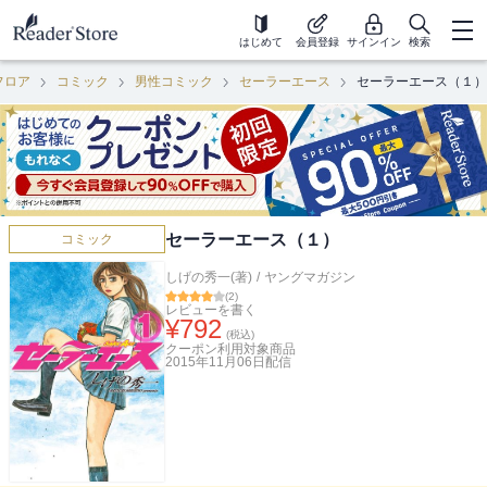
はじめて
会員登録
サインイン
検索
フロア
コミック
男性コミック
セーラーエース
セーラーエース（１）
セーラーエース（１）
コミック
しげの秀一(著)
/
ヤングマガジン
(
2
)
レビューを書く
¥
792
(税込)
クーポン利用対象商品
2015年11月06日
配信