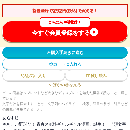
292
新規登録で
円(税込)で買える！
かんたん30秒登録！
今すぐ会員登録をする
購入手続きに進む
カートに入れる
お気に入り
試し読み
ほかの巻を見る
※この商品はタブレットなど大きなディスプレイを備えた機器で読むことに適し
ています。
文字だけを拡大することや、文字列のハイライト、検索、辞書の参照、引用など
の機能が使用できません。
あらすじ
さあ、JK野球だ！ 青春スポ根ギャルギャル漫画、誕生！ 『頭文字