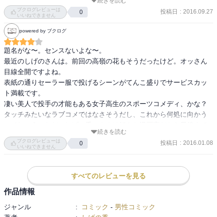
続きを読む
しかし、読了後も、何となく信じられない。
ブクログレビューは
投稿日
:
2016.09.27
0
いいねできません
powered by ブクログ
題名がな〜。センスないよな〜。

最近のしげのさんは。前回の高嶺の花もそうだったけど。オッさん
目線全開ですよね。

表紙の通りセーラー服で投げるシーンがてんこ盛りでサービスカッ
ト満載です。

凄い美人で投手の才能もある女子高生のスポーツコメディ、かな？

タッチみたいなラブコメではなさそうだし、これから何処に向かう
のでしょう。ただ、しげの秀一さんは好きな漫画家だから最後まで
続きを読む
読みます。

ブクログレビューは
投稿日
:
2016.01.08
0
次巻に期待！サービスカットよろしく！
いいねできません
すべてのレビューを見る
作品情報
ジャンル
:
コミック
-
男性コミック