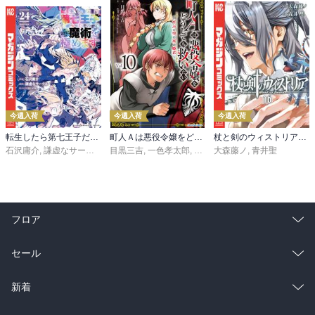
今週入荷
今週入荷
今週入荷
転生したら第七王子だったので、気ままに魔術を極めます（２４）
町人Ａは悪役令嬢をどうしても救いたい ～どぶと空と氷の姫君～１０【電子書店共通特典イラスト付】
杖と剣のウィストリア（１６）
石沢庸介
,
謙虚なサークル
,
メル。
目黒三吉
,
一色孝太郎
,
Parum
大森藤ノ
,
青井聖
フロア
総合
コミック
セール
ラノベ
小説
総合
コミック
新着