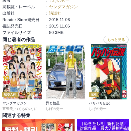
著者
:
しげの秀一
掲載誌・レーベル
:
ヤングマガジン
出版社
:
講談社
Reader Store発売日
:
2015.11.06
書誌発売日
:
2015.11.06
ファイルサイズ
:
80.3MB
同じ著者の作品
もっと見る
続巻入荷
完結
ヤングマガジン
昴と彗星
バリバリ伝説
五褒美
,
つくものい
,
にゃんにゃんファクトリー
しげの秀一
,
雁木万里
しげの秀一
,
ずり騎士
,
南勝久
,
蓮尾
関連する特集