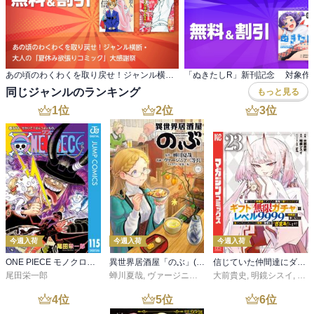
あの頃のわくわくを取り戻せ！ジャンル横断・ 大人の「夏休み欲張りコミック」大感謝祭
同じジャンルのランキング
もっと見る
1
位
2
位
3
位
今週入荷
今週入荷
今週入荷
ONE PIECE モノクロ版 115
異世界居酒屋「のぶ」(22)
信じていた仲間達にダンジョン奥地で殺されかけたがギフト『無限ガチャ』でレベル９９９９の仲間達を手に入れて元パーティーメンバーと世界に復讐＆『ざまぁ！』します！（２３）
尾田栄一郎
蝉川夏哉
,
ヴァージニア二等兵
大前貴史
,
転
,
明鏡シスイ
,
ｔｅ
4
位
5
位
6
位