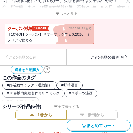
D』『高嶺の花』のしげの秀一、次なる舞台は女子高生野球！ 主人
公・桜木繭（まゆ）は関東女学院に通う高校2年生。ある日、彼女は
ギャルの道に見切りをつけ大好きだった野球に戻ることを決心す
もっと見る
る。天才ピッチャーとウワサされる繭は、一体どんな球を投げるの
か! まったく新しい野球漫画が開幕する!!
クーポン対象
10%OFF
2026.08.11まで
【10%OFFクーポン】サマーブックフェス2026！全
フロアで使える
この作品の1巻
この作品の最新巻
続巻を自動購入
この作品のタグ
#
部活動コミック（運動部）
#
野球漫画
#
10巻以内完結名作青年コミック
#
スポーツ漫画
#
ギャルコミック
シリーズ作品(
6
件)
全て表示する
1巻から
新刊から
まとめてカート