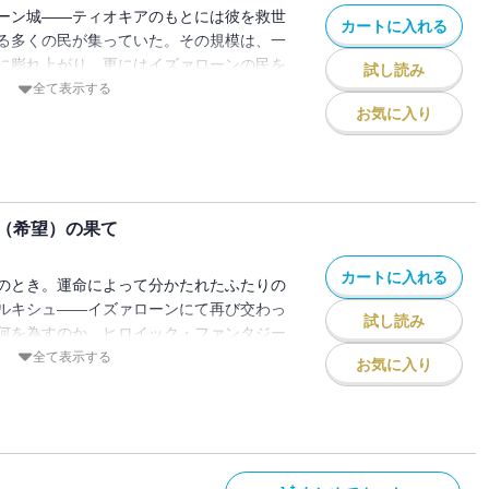
ーン城――ティオキアのもとには彼を救世
カートに入れる
る多くの民が集っていた。その規模は、一
に膨れ上がり、更にはイズァローンの民を
試し読み
ように見えた。そのことがルキシュ王に対
全て表示する
され、ティオキアは捕らえられてしまう。
お気に入り
ュとティオキア。ルキシュの心は木の葉の
（希望）の果て
カートに入れる
のとき。運命によって分かたれたふたりの
ルキシュ――イズァローンにて再び交わっ
試し読み
何を為すのか。ヒロイック・ファンタジー
全て表示する
お気に入り