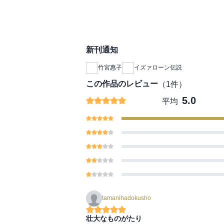
新刊通知
竹宮惠子
イズァローン伝説
この作品のレビュー
（
1
件）
5.0
平均
tamanihadokusho
壮大なものがたり