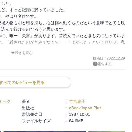
た。

ど、ずっと記憶に残っていました。

やはり名作です。

登場人物も明と暗を持ち、心は揺れ動くものだという意味でとても現
込んで行けるのだろうと思います。

のに、唯一「失言」があります。昔読んでいたときも気になっていま
す。「殺されたのがきみでなくて・・・よかった」というセリフ。私
いでほしい。それだけが残念です。
続きを読む
投稿日
:
2022.12.29
報告する
すべてのレビューを見る
ミック
著者
:
竹宮惠子
出版社
:
eBookJapan Plus
書誌発売日
:
1987.10.01
ファイルサイズ
:
64.6MB