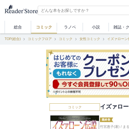
総合
コミック
ラノベ
小説
雑誌・
TOP(総合)
コミックフロア
コミック
女性コミック
イズァローン
イズァロー
コミック
最終巻
竹宮惠子(著)
/
ま