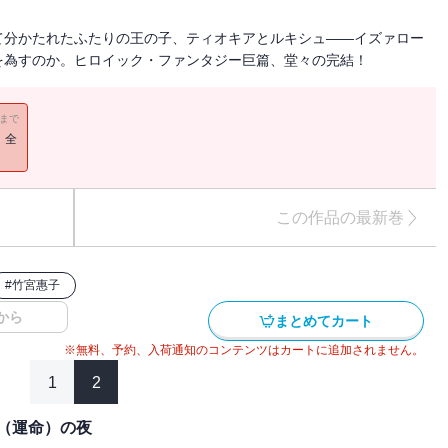
て分かたれたふたりの王の子、ティオキアとルキシュ――イズァロー
を為すのか。ヒロイック・ファンタジー巨篇、堂々の完結！
11まで
！全
この作品の最新巻
#
竹宮惠子
から
まとめてカート
※無料、予約、入荷通知のコンテンツはカートに追加されません。
1
2
（運命）の夜