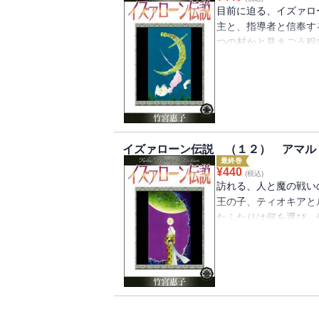
目前に迫る、イズァロ
主と、指導者と信奉す
つの村かと見まごう程
も吸い寄せているかの
する謀反であると見な
ついに対面するルキシ
ように揺れた。
イズァローン伝説 （１２） アマル
最終巻
¥
440
(税込)
訪れる、人と魔の戦い
王の子、ティオキアと
たふたりは何を選び、
巨篇、堂々の完結！