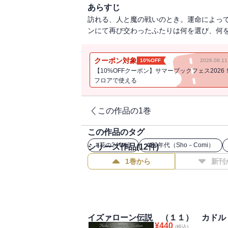
あらすじ
訪れる、人と魔の戦いのとき。運命によっ
ンにて再び交わったふたりは何を選び、何
クーポン対象
10%OFF
2026.08.
【10%OFFクーポン】サマーブックフェス2026
フロアで使える
この作品の1巻
この作品のタグ
#
花の24年組
#
80年代（Sho－Comi）
シリーズ作品(
12
件)
1巻から
新刊
イズァローン伝説 （１１） カドル
¥
440
(税込)