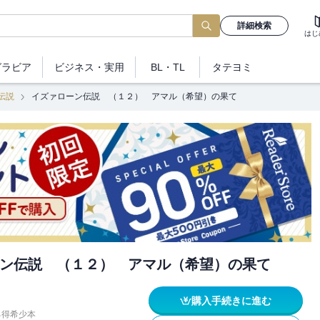
詳細検索
はじ
グラビア
ビジネス
・実用
BL・TL
タテヨミ
伝説
イズァローン伝説 （１２） アマル（希望）の果て
ン伝説 （１２） アマル（希望）の果て
購入手続きに進む
る得希少本