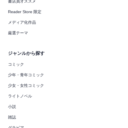
書店員オススメ
Reader Store 限定
メディア化作品
厳選テーマ
ジャンルから探す
コミック
少年・青年コミック
少女・女性コミック
ライトノベル
小説
雑誌
グラビア