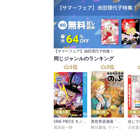
【サマーフェア】池田理代子特集！
同じジャンルのランキング
1
位
2
位
今週入荷
今週入荷
今週入
ONE PIECE モノクロ版 115
異世界居酒屋「のぶ」(22)
尾田栄一郎
蝉川夏哉
,
ヴァージニア二等兵
大前貴