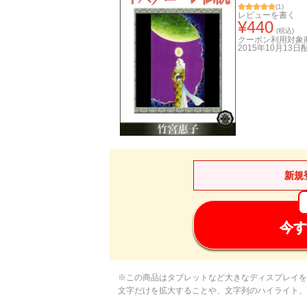
(
1
)
レビューを書く
¥
440
(税込)
クーポン利用対象
2015年10月13日
新規
今す
※この商品はタブレットなど大きなディスプレイを
文字だけを拡大することや、文字列のハイライト、