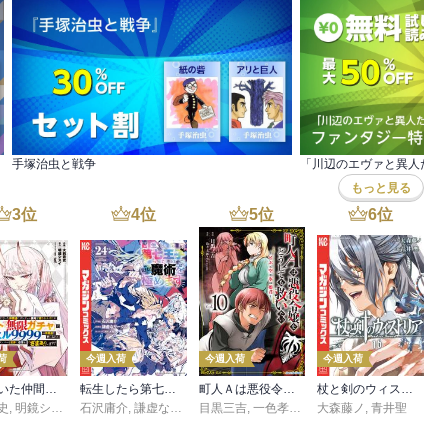
手塚治虫と戦争
もっと見る
3
位
4
位
5
位
6
位
荷
今週入荷
今週入荷
今週入荷
信じていた仲間達にダンジョン奥地で殺されかけたがギフト『無限ガチャ』でレベル９９９９の仲間達を手に入れて元パーティーメンバーと世界に復讐＆『ざまぁ！』します！（２３）
転生したら第七王子だったので、気ままに魔術を極めます（２４）
町人Ａは悪役令嬢をどうしても救いたい ～どぶと空と氷の姫君～１０【電子書店共通特典イラスト付】
杖と剣のウィストリア（１６）
史
,
,
転
明鏡シスイ
,
石沢庸介
ｔｅｆ
,
謙虚なサークル
目黒三吉
,
メル。
,
一色孝太郎
,
大森藤ノ
Parum
,
青井聖