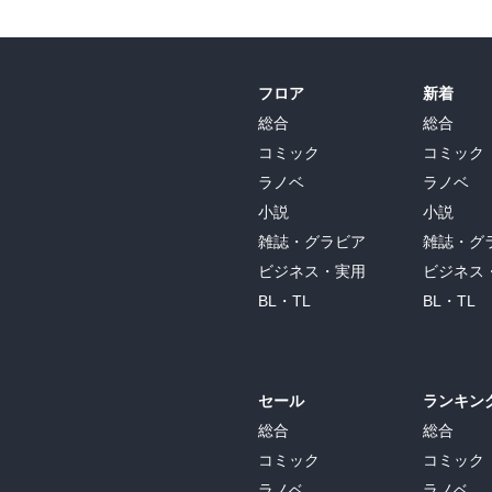
フロア
新着
総合
総合
コミック
コミック
ラノベ
ラノベ
小説
小説
雑誌・グラビア
雑誌・グ
ビジネス・実用
ビジネス
BL・TL
BL・TL
セール
ランキン
総合
総合
コミック
コミック
ラノベ
ラノベ