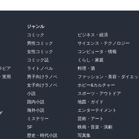
ジャンル
コミック
ビジネス・経済
男性コミック
サイエンス・テクノロジー
女性コミック
コンピュータ・情報
コミック誌
くらし・家庭
ラビア
ライトノベル
料理・酒
・実用
男子向けラノベ
ファッション・美容・ダイエッ
女子向けラノベ
ホビー&カルチャー
小説
スポーツ・アウトドア
国内小説
地図・ガイド
海外小説
エンターテイメント
グ
ミステリー
芸術・アート
SF
映画・音楽・演劇
歴史・時代小説
写真集