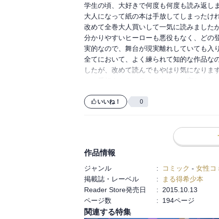
学生の頃、大好きで何度も何度も読み返しまし
大人になって紙の本は手放してしまったけれ
改めて全巻大人買いして一気に読みましたが、
分かりやすいヒーローも悪役もなく、どの
実的なので、舞台が現実離れしていても入り
全てにおいて、よく練られて知的な作品な
したが、改めて読んでもやはり気になりま
の一番好きなキャラにそんなこと言わせな
いいね！
0
作品情報
ジャンル
:
コミック
-
女性コ
掲載誌・レーベル
:
まる得希少本
Reader Store発売日
:
2015.10.13
ページ数
:
194ページ
関連する特集