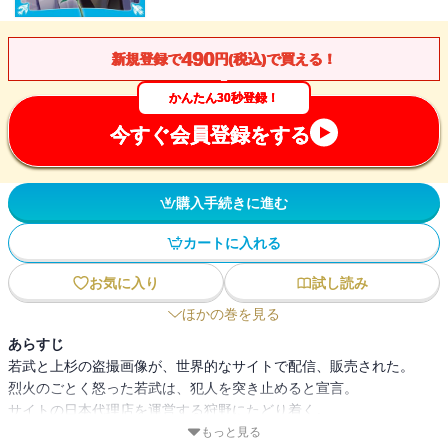
490
新規登録で
円(税込)で買える！
かんたん30秒登録！
今すぐ会員登録をする
購入手続きに進む
カートに入れる
お気に入り
試し読み
ほかの巻を見る
あらすじ
若武と上杉の盗撮画像が、世界的なサイトで配信、販売された。
烈火のごとく怒った若武は、犯人を突き止めると宣言。
サイトの日本代理店を運営する狩野にたどり着く。
その口座を調べるうちに、地方銀行の天皇と呼ばれる
もっと見る