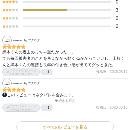
0
3
0
0
powered by ブクログ
黒木くんの過去めっちゃ重たかった…。

でも毎回被害者のことを考えながら動くKzがかっこいいし、上杉く
んと黒木くんの連携も長年の付き合い感が出ててグッときた。
ブクログレビューは
投稿日
:
2026.03.15
1
いいねできません
powered by ブクログ
このレビューはネタバレを含みます。
続きを読む
ひとり時間。

ブクログレビューは
私も、生きていく上で必要不可欠な事だ思う。

投稿日
:
2026.03.13
1
いいねできません
けれども、この物語のように逆に自分自身を追い込んで道を外して
しまう結果になることもあるのだと感じた。

黒木君とメルク氏の関係もなんとも言い難い。

すべてのレビューを見る