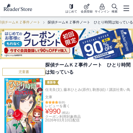
はじめて
会員登録
サインイン
検索
探偵チームＫＺ事件ノート
探偵チームＫＺ事件ノート ひとり時間は知っている
探偵チームＫＺ事件ノート ひとり時間
は知っている
児童書
最新巻
住滝良(文)
,
藤本ひとみ(原作)
,
駒形(絵)
/
講談社青い鳥
文庫
(
6
)
レビューを書く
¥
990
(税込)
クーポン利用対象商品
2026年03月10日
配信