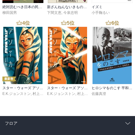
絶対読むべき日本の民話 遠野物語
新ざんねんないきもの事典 昔のざんねん、今のざんねん
イズミ
柳田国男
下間文恵
,
今泉忠明
小手鞠るい
4
位
5
位
6
位
最新巻
スター・ウォーズ アソーカ 下
スター・ウォーズ アソーカ 上
ヒロシマをのこす 平和記念資料館をつくった人・長岡省吾
E.K.ジョンストン
,
村上清幸
E.K.ジョンストン
,
村上清幸
佐藤真澄
フロア