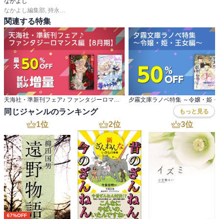
て欲しい。

なかよし
なかよし編集部
,
持永るい
,
吉田恵里香
,
おおともみつち
,
雪森さくら
,
ＰＥＡＣＨ－
きっと大丈夫だから。

関連する特集
思っているよりもなんとかなることってあるからさ！

ひとりだけど、ひとりじゃないよ。
天海社・準新刊フェア♪ ファンタジーロマンス編【8月期】
夕霧文庫ラノベ特集 ～令嬢・姫・
同じジャンルのランキング
もっと見る
1
位
2
位
3
位
67%OFF