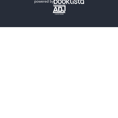
powered by
歴史・時代小説
文学
雑誌
グラビア写真集
ボーイズラブ
ティーンズラブ
人文・思想・歴史
社会・政治・法律
ビジネス・経済
サイエンス・テクノロジー
コンピュータ・情報
くらし・家庭
料理・酒
ファッション・美容・ダイエット
ホビー&カルチャー
スポーツ・アウトドア
地図・ガイド
エンターテイメント
芸術・アート
映画・音楽・演劇