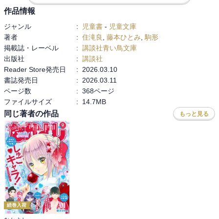
恩師を信じたかった黒木君の気持ちも理解できるし、実際黒木君が
作品情報
メルク氏のお陰で、楽しみを見いだし街に馴染みはじめたのも事実
ジャンル
:
児童書
-
児童文庫
だからだ。

著者
:
住滝良
,
藤本ひとみ
,
駒形
もし、私が同じ立場だったらと考えると分からない。答えを出せな
掲載誌・レーベル
:
講談社青い鳥文庫
い。

出版社
:
講談社
ただ、メルク氏が教えてくれた絵を描く楽しさや一緒に過ごした時
Reader Store発売日
:
2026.03.10
間は、黒木君にとって本当に価値あるものだったのではないかと私
書誌発売日
:
2026.03.11
は思った。

ページ数
:
368ページ
それは、黒木君が最後に流した涙が何よりの証拠だ。

ファイルサイズ
:
14.7MB
黒木君の出自は、実に複雑であり、私たちが考え、想像している以
上に苦労や孤独というものが絶えなかっただろう。

同じ著者の作品
もっと見る
私は、KZに出てくるキャラクターが大好きだ。

けれども、その中でも特に黒木君には、どうか幸せになって欲しい
と願っている。

黒木君の周りには、上杉君という心強い友人をはじめ、アーヤやKZ
の仲間たちが沢山いる。

世界中の黒木君へ

ひとり時間も大事。

続巻入荷
だけど、たまには、そんな色んな悩みや不安を打ち明けて楽になっ