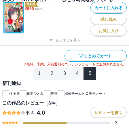
最新巻
カートに入れる
¥
990
(税込)
試し読み
お気に入り
あらすじを見る
まとめてカート
※無料、予約、入荷通知のコンテンツはカートに追加されません。
1
2
3
4
5
新刊通知
住滝良
藤本ひとみ
駒形
探偵チームＫＺ事件ノート
この作品のレビュー
（
6
件）
4.0
レビューを書く
平均
3