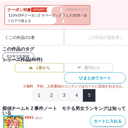
人物が多額の送金をしている事が発覚。
謎を追うＫＺは、１年前の子供行方不明事件に遭遇した。
クーポン対象
10%OFF
2026.08.11まで
その最有力容疑者として名前が挙がっていたのは黒木貴和。
【10%OFFクーポン】サマーブックフェス2026！全
時期を前後して黒木はＫＺを離脱していった。
フロアで使える
黒木の過去がついに垣間見える１冊！！
この作品の1巻
この作品の最新巻
＜小学校上級から すべての漢字にふりがなつき＞
この作品のタグ
#
少年少女探偵
シリーズ作品(
46
件)
1巻から
新刊から
まとめてカート
※無料、予約、入荷通知のコンテンツはカートに追加されません。
1
2
3
4
5
探偵チームＫＺ事件ノート モテる男女ランキングは知って
いる
¥
891
(税込)
カートに入れる