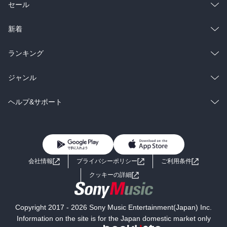
総合
コミック
セール
ラノベ
小説
総合
コミック
新着
雑誌・グラビア
ビジネス・実用
ラノベ
小説
総合
コミック
ランキング
BL・TL
雑誌・グラビア
ビジネス・実用
ラノベ
小説
総合
コミック
ジャンル
BL・TL
雑誌・グラビア
ビジネス・実用
ラノベ
小説
コミック
男性コミック
ヘルプ&サポート
BL・TL
雑誌・グラビア
ビジネス・実用
女性コミック
コミック誌
初めての方へ
ヘルプ
BL・TL
ライトノベル
男子向けラノベ
よくあるご質問
お問い合わせ
会社情報
プライバシーポリシー
ご利用条件
女子向けラノベ
小説
利用規約
クッキーの詳細
国内小説
海外小説
Copyright 2017 - 2026 Sony Music Entertainment(Japan) Inc.
ミステリー
SF
Information on the site is for the Japan domestic market only