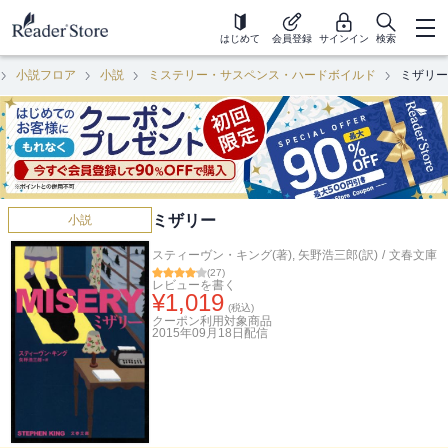
はじめて
会員登録
サインイン
検索
小説フロア
小説
ミステリー・サスペンス・ハードボイルド
ミザリー
ミザリー
小説
スティーヴン・キング(著)
,
矢野浩三郎(訳)
/
文春文庫
(
27
)
レビューを書く
¥
1,019
(税込)
クーポン利用対象商品
2015年09月18日
配信