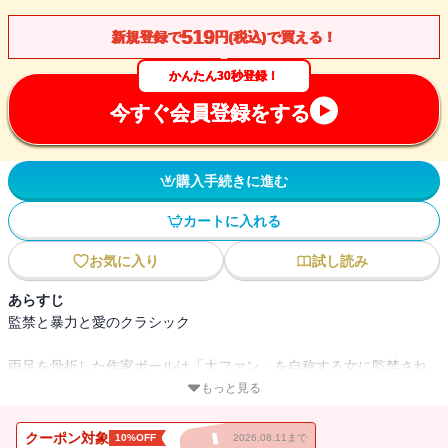
519
新規登録で
円(税込)で買える！
かんたん30秒登録！
今すぐ会員登録をする
購入手続きに進む
カートに入れる
お気に入り
試し読み
あらすじ
監禁と暴力と愛のクラシック
両足を骨折した作家ポールは「大ファン」を自称する女に監禁され
た。狂気に侵された女のもとから脱出することはできるのか??？
もっと見る
クーポン対象
10%OFF
2026.08.11まで