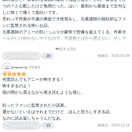
つの？と心配したけど無用だった。はい、最初から最後まで文句な
しに怖くて痛くて面白いです。

売れっ子作家が不慮の事故で大怪我をし、元看護師の熱狂的なファ
ンに監禁される怖いお話。

元看護師のアニーの狂いっぷりが豪快で想像を超えてくる。作家ポ
ールがいけ好かないヤツなので、可哀想とばかり思えない。そして
悲惨な状況なのに所々、笑ってしまう描写がある。結末がどうなる
続きを読む
のか早く知りたくて読む手が止まらなかった。

ブクログレビューは
投稿日
:
2025.02.09
29
作中作の「ミザリー」の物語の意味が理解できなかったのが、私の
いいねできません
読解力の足りないところ。考察サイトを探そうと思っている。

powered by ブクログ
稀代のストーリーテラー、スティーブン・キングの大傑作。ホラー
何度読んでもアニーが怖すぎる！

も人怖もお手の物。最後まで読者を惹きつける天才だ。キングの他
怖すぎるのよ！

作品も読んでみたいのだけど、怖がりの私は決心がつかず、書店で
指の間から震えながら覗き読むような感じ。

「シャイニング」を手に取っては怖気付いて棚にしまう行動を繰り
返している。はたから見た人はそれこそホラーだよね。
狂ったファンに監禁された小説家。

運がないといえばそれまでだけど、ほんと恐ろしすぎる話。

なのに読み返しちゃうんだなあ。
ブクログレビューは
投稿日
:
2024.12.18
15
いいねできません