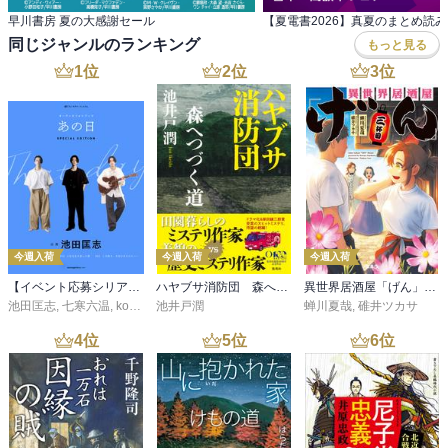
早川書房 夏の大感謝セール
同じジャンルのランキング
もっと見る
1
位
2
位
3
位
今週入荷
今週入荷
今週入荷
【イベント応募シリアルコード付】池田匡志出演・オーディオフォトブック「あの日」SPECIAL EDITION（音声／動画付）
ハヤブサ消防団 森へつづく道
異世界居酒屋「げん」三杯目
池田匡志
,
七寒六温
,
konoko58
池井戸潤
,
村崎キコ
蝉川夏哉
,
碓井ツカサ
4
位
5
位
6
位