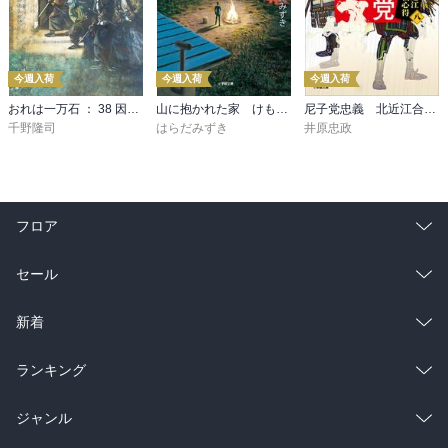
今週入荷
今週入荷
今週入荷
おれは一万石 ： 38 因縁の賊
山に抱かれた家 けもの道
尼子党忠義 北近江合戦心得〈八〉
千野隆司
はらだみずき
井原忠政
フロア
総合
コミック
セール
ラノベ
小説
総合
コミック
新着
雑誌・グラビア
ビジネス・実用
ラノベ
小説
総合
コミック
ランキング
BL・TL
雑誌・グラビア
ビジネス・実用
ラノベ
小説
総合
コミック
ジャンル