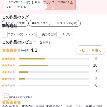
【10%OFFクーポン】サマーブックフェス2026！全
フロアで使える
この作品のタグ
#
アメリカ文学
#
海外ミステリー・サスペンス小説
新刊通知
スティーヴン・キング
矢野浩三郎
ミザリー
この作品のレビュー
（
27
件）
4.1
レビューを書く
平均
9
10
3
2
0
powered by ブクログ
面白過ぎた。衝撃的な展開の連続で飛ばし過ぎ。これ、最後まで持