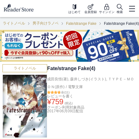
はじめて
会員登録
サインイン
検索
ライトノベル
男子向けラノベ
Fate/strange Fake
Fate/strange Fake(4)
Fate/strange Fake(4)
ライトノベル
成田良悟(著)
,
森井しづき(イラスト)
,
ＴＹＰＥ－ＭＯ
ＯＮ(原作)
/
電撃文庫
(
11
)
レビューを書く
¥
759
(税込)
クーポン利用対象商品
2017年06月09日
配信