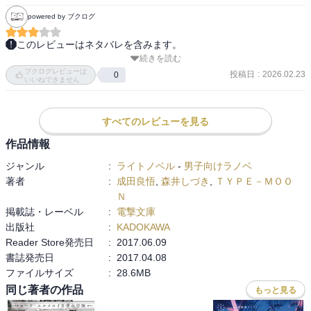
powered by ブクログ
このレビューはネタバレを含みます。
続きを読む
アサシン、アヤカ、シグマが同盟関係に

ブクログレビューは
投稿日
:
2026.02.23
0
いいねできません
ハズディロット（アルケイデス）vsハルリ（フィリア）

そこにプレラーティ乱入

すべてのレビューを見る
繰丘椿がいる病院前

作品情報
アルケイデスvsジャック、警官隊
ジャンル
:
ライトノベル
-
男子向けラノベ
著者
:
成田良悟
,
森井しづき
,
ＴＹＰＥ－ＭＯＯ
Ｎ
掲載誌・レーベル
:
電撃文庫
出版社
:
KADOKAWA
Reader Store発売日
:
2017.06.09
書誌発売日
:
2017.04.08
ファイルサイズ
:
28.6MB
同じ著者の作品
もっと見る