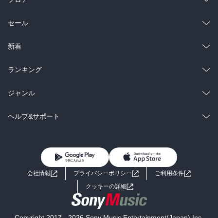
総合
コミック
セール
ラノベ
小説
総合
コミック
新着
雑誌・グラビア
ビジネス・実用
ラノベ
小説
総合
コミック
ランキング
BL・TL
雑誌・グラビア
ビジネス・実用
ラノベ
小説
総合
コミック
ジャンル
BL・TL
雑誌・グラビア
ビジネス・実用
ラノベ
小説
コミック
男性コミック
ヘルプ&サポート
BL・TL
雑誌・グラビア
ビジネス・実用
女性コミック
コミック誌
初めての方へ
ヘルプ
BL・TL
ライトノベル
男子向けラノベ
よくあるご質問
お問い合わせ
会社情報
プライバシーポリシー
ご利用条件
女子向けラノベ
小説
利用規約
クッキーの詳細
国内小説
海外小説
Copyright 2017 - 2026 Sony Music Entertainment(Japan) Inc.