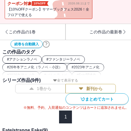
の前には『女神』を名乗る女が現れ、機械仕掛けの『バーサーカ
クーポン対象
10%OFF
2026.08.11まで
ー』による猛威が魔術工房に吹き荒れる。己の正体を求める『殺人
【10%OFFクーポン】サマーブックフェス2026！全
鬼』は時計塔の麒麟児とともに、一人のか弱き少女を救うため強者
フロアで使える
へと挑む。連鎖する衝突、日常への浸食。新たな局面を迎えた各陣
営の思惑はいかに。
この作品の1巻
この作品の最新巻
続巻を自動購入
この作品のタグ
#
アクションラノベ
#
ファンタジーラノベ
#
26年冬アニメ化（ラノベ・小説）
#
2023年アニメ化
#
2026年アニメ化
#
バトルラノベ
#
Fate関連作
シリーズ作品(
9
件)
全て表示する
#
伝奇・オカルトラノベ
#
神話・伝承ラノベ
1巻から
新刊から
まとめてカート
※無料、予約、入荷通知のコンテンツはカートに追加されません。
1
Fate/strange Fake(9)