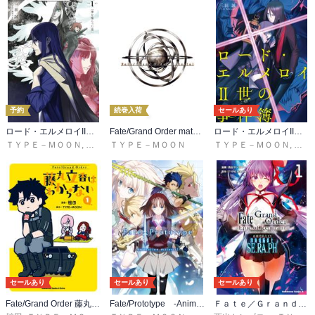
予約
続巻入荷
セールあり
ロード・エルメロイII世の冒険
Fate/Grand Order material
ロード・エルメロイII世の事件簿
ＴＹＰＥ－ＭＯＯＮ
,
三田誠
ＴＹＰＥ－ＭＯＯＮ
,
坂本みねぢ
ＴＹＰＥ－ＭＯＯＮ
,
三田
セールあり
セールあり
セールあり
Fate/Grand Order 藤丸立香はわからない
Fate/Prototype -Animation material-
Ｆａｔｅ／Ｇｒａｎｄ Ｏｒｄｅｒ ‐Ｅｐｉｃ ｏｆ Ｒｅｍｎａｎｔ‐ 亜種特異点ＥＸ 深海電脳楽土 ＳＥ．ＲＡ．ＰＨ