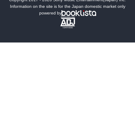
ミステリー
SF
Information on the site is for the Japan domestic market only
powered by
歴史・時代小説
文学
雑誌
グラビア写真集
ボーイズラブ
ティーンズラブ
人文・思想・歴史
社会・政治・法律
ビジネス・経済
サイエンス・テクノロジー
コンピュータ・情報
くらし・家庭
料理・酒
ファッション・美容・ダイエット
ホビー&カルチャー
スポーツ・アウトドア
地図・ガイド
エンターテイメント