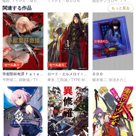
槌田
,
ＴＹＰＥ－ＭＯＯＮ
ＴＹＰＥ－ＭＯＯＮ
西出ケンゴロー
,
ＴＹＰＥ－ＭＯＯＮ
関連する作品
もっと見る
セールあり
セールあり
帝都聖杯奇譚 Ｆａｔｅ／ｔｙｐｅ Ｒｅｄｌｉｎｅ
ロード・エルメロイＩＩ世の事件簿
ＤＤＤ
平野稜二
,
経験値／TYPE-MOON
東冬
,
三田誠／TYPE-MOON
榎本俊二
,
坂本みねぢ
,
奈須きのこ
,
TENGEN