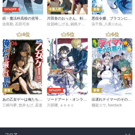
50%OFF
今週入荷
新着
続・魔法科高校の劣等生 メイジアン・カンパニー(11)
片田舎のおっさん、剣聖になる 11 ～ただの田舎の剣術師範だったのに、大成した弟子たちが俺を放ってくれない件～
悪役令嬢、ブラコンにジョブチェンジします９【電子特典付き】
佐島勤
,
石田可奈
佐賀崎しげる
,
鍋島テツヒロ
浜千鳥
,
八美☆わん
4
位
5
位
6
位
新着
30%OFF
新着
あの乙女ゲーは俺たちに厳しい世界です 6
ソードアート・オンライン29 ユナイタル・リングVIII
出遅れテイマーのその日暮らし 16
三嶋与夢
,
悠井もげ
,
孟達
川原礫
,
ａｂｅｃ
棚架ユウ
,
Nardack
フロア