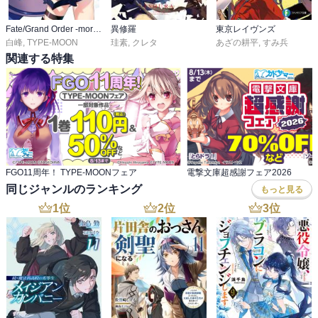
Fate/Grand Order -mortalis:stella-
異修羅
東京レイヴンズ
白峰
,
TYPE-MOON
珪素
,
クレタ
あざの耕平
,
すみ兵
関連する特集
FGO11周年！ TYPE-MOONフェア
電撃文庫超感謝フェア2026
同じジャンルのランキング
もっと見る
1
位
2
位
3
位