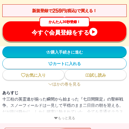
259
新規登録で
円(税込)で買える！
かんたん30秒登録！
今すぐ会員登録をする
購入手続きに進む
カートに入れる
お気に入り
試し読み
ほかの巻を見る
あらすじ
十三柱の英霊達が揃った瞬間から始まった『七日間限定』の聖杯戦
争。スノーフィールドは一見して平穏のまま二日目の朝を迎える。
だが街は静かに、しかし確実に蝕まれていた。全てを見通すクラス
『ウォッチャー』を召喚した兵士の青年は、狂信者の『アサシン』
もっと見る
と対峙し、そしてさらにもう一組の乱入者を迎える。神を憎む英霊