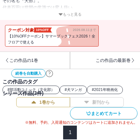
その名も『犬部』。
代表百田は世間の常識では変人扱い。
でも新入部員の早見からすれば神様、仏様？
もっと見る
まぁイラっとさせられることも多いけど(笑)。
2人のコンビも板についてきた第２巻！
クーポン対象
10%OFF
2026.08.11まで
まさかの妊娠！ ギャル犬シズコと
【10%OFFクーポン】サマーブックフェス2026！全
犬部設立のキッカケとなった
フロアで使える
実験犬アリスのエピソードを収録！
この作品の1巻
この作品の最新巻
続巻を自動購入
この作品のタグ
#
部活動コミック（文化部）
#
犬マンガ
#
2021年映画化
シリーズ作品(
3
件)
1巻から
新刊から
まとめてカート
※無料、予約、入荷通知のコンテンツはカートに追加されません。
1