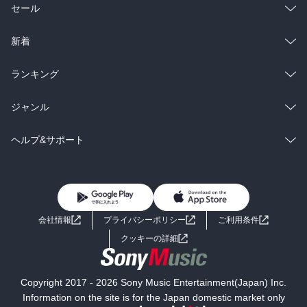
総合
コミック
セール
ラノベ
小説
総合
コミック
新着
雑誌・グラビア
ビジネス・実用
ラノベ
小説
総合
コミック
ランキング
BL・TL
雑誌・グラビア
ビジネス・実用
ラノベ
小説
総合
コミック
ジャンル
BL・TL
雑誌・グラビア
ビジネス・実用
ラノベ
小説
コミック
男性コミック
ヘルプ&サポート
BL・TL
雑誌・グラビア
ビジネス・実用
女性コミック
コミック誌
初めての方へ
ヘルプ
BL・TL
ライトノベル
男子向けラノベ
よくあるご質問
お問い合わせ
会社情報
プライバシーポリシー
ご利用条件
女子向けラノベ
小説
利用規約
クッキーの詳細
国内小説
海外小説
Copyright 2017 - 2026 Sony Music Entertainment(Japan) Inc.
ミステリー
SF
Information on the site is for the Japan domestic market only