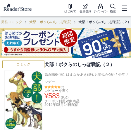
はじめて
会員登録
サインイン
検索
男性コミック
犬部！ボクらのしっぽ戦記
犬部！ボクらのしっぽ戦記（２）
犬部！ボクらのしっぽ戦記（２）
コミック
高倉陽樹(著)
,
はまなかあき(著)
,
片野ゆか(著)
/
少年サ
ンデー
(
2
)
レビューを書く
¥
583
(税込)
クーポン利用対象商品
2015年08月14日
配信