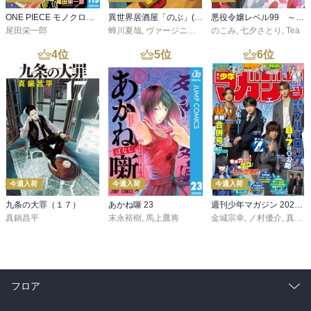
ONE PIECE モノクロ版 115
異世界居酒屋「のぶ」(22)
悪役令嬢レベル99 ～私は裏ボスですが魔王ではありません～ その６
尾田栄一郎
蝉川夏哉
,
ヴァージニア二等兵
のこみ
,
転
,
七夕さとり
,
Tea
4
位
5
位
6
位
今週入荷
今週入荷
今週入荷
九条の大罪（１７）
あかね噺 23
週刊少年マガジン 2026年36・37号[2026年8月5日発売]
真鍋昌平
末永裕樹
,
馬上鷹将
金城宗幸
,
ノ村優介
,
真島ヒロ
フロア