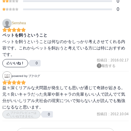
0
0
Senshea
ペットを飼うということ
ペットを飼うということは何なのかをしっかり考えさせてくれる内
容です。これからペットを飼おうと考えている方には特におすすめ
です。
投稿日
:
2016.02.17
いいね！
0
報告する
powered by ブクログ
益々深くリアルな犬問題が発生しても思いが通じて奇跡が起きる。
元々良いキャラだった先輩や新キャラの先輩もいい人で読んでて気
分がいいしリアル犬社会の現実についで知らない人が読んでも勉強
になるなと思います。
ブクログレビューは
投稿日
:
2012.10.04
0
いいねできません