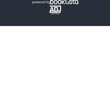
powered by
歴史・時代小説
文学
雑誌
グラビア写真集
ボーイズラブ
ティーンズラブ
人文・思想・歴史
社会・政治・法律
ビジネス・経済
サイエンス・テクノロジー
コンピュータ・情報
くらし・家庭
料理・酒
ファッション・美容・ダイエット
ホビー&カルチャー
スポーツ・アウトドア
地図・ガイド
エンターテイメント
芸術・アート
映画・音楽・演劇