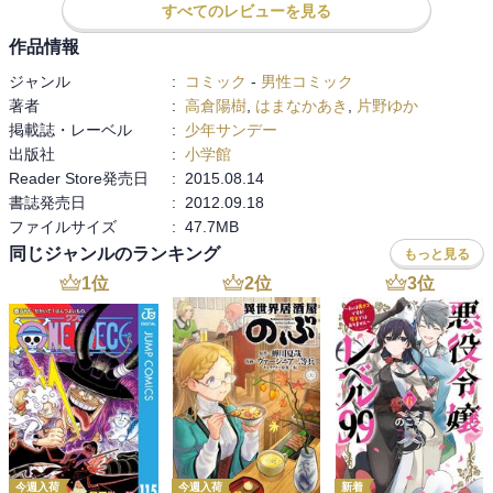
すべてのレビューを見る
作品情報
ジャンル
:
コミック
-
男性コミック
著者
:
高倉陽樹
,
はまなかあき
,
片野ゆか
掲載誌・レーベル
:
少年サンデー
出版社
:
小学館
Reader Store発売日
:
2015.08.14
書誌発売日
:
2012.09.18
ファイルサイズ
:
47.7MB
同じジャンルのランキング
もっと見る
1
位
2
位
3
位
今週入荷
今週入荷
新着