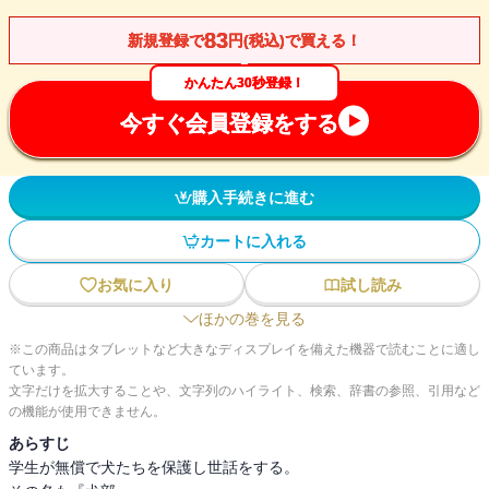
83
新規登録で
円(税込)で買える！
かんたん30秒登録！
今すぐ会員登録をする
購入手続きに進む
カートに入れる
お気に入り
試し読み
ほかの巻を見る
※この商品はタブレットなど大きなディスプレイを備えた機器で読むことに適し
ています。
文字だけを拡大することや、文字列のハイライト、検索、辞書の参照、引用など
の機能が使用できません。
あらすじ
学生が無償で犬たちを保護し世話をする。