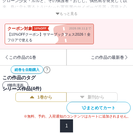
クローン少女・ルルと、その保護者・おじじ。偶然島を発見して以
来、島に立ち寄るようになった軍所属のサイボーグ兵器・斉藤と心
を通わせながら、ルルは島の人々と平和な日々を過ごしていた。あ
もっと見る
る日、斉藤を追って開発者の鈴木博士が島にたどり着き、ルルと斉
藤は窮地に追い込まれるが、そこに巨大なロボットが突然現れて
クーポン対象
10%OFF
2026.08.11まで
――!?
【10%OFFクーポン】サマーブックフェス2026！全
フロアで使える
この作品の1巻
この作品の最新巻
続巻を自動購入
この作品のタグ
#
離島漫画
シリーズ作品(
4
件)
1巻から
新刊から
まとめてカート
※無料、予約、入荷通知のコンテンツはカートに追加されません。
1