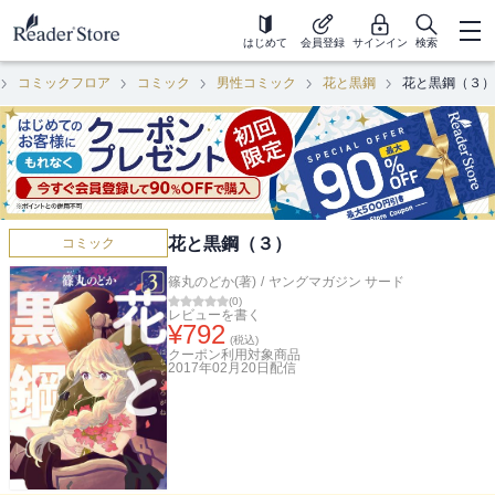
はじめて
会員登録
サインイン
検索
コミックフロア
コミック
男性コミック
花と黒鋼
花と黒鋼（３）
花と黒鋼（３）
コミック
篠丸のどか(著)
/
ヤングマガジン サード
(
0
)
レビューを書く
¥
792
(税込)
クーポン利用対象商品
2017年02月20日
配信