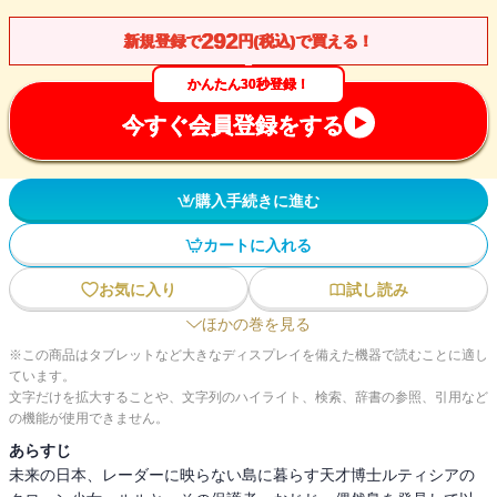
292
新規登録で
円(税込)で買える！
かんたん30秒登録！
今すぐ会員登録をする
購入手続きに進む
カートに入れる
お気に入り
試し読み
ほかの巻を見る
※この商品はタブレットなど大きなディスプレイを備えた機器で読むことに適し
ています。
文字だけを拡大することや、文字列のハイライト、検索、辞書の参照、引用など
の機能が使用できません。
あらすじ
未来の日本、レーダーに映らない島に暮らす天才博士ルティシアの