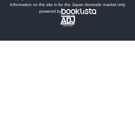
ミステリー
SF
Information on the site is for the Japan domestic market only
powered by
歴史・時代小説
文学
雑誌
グラビア写真集
ボーイズラブ
ティーンズラブ
人文・思想・歴史
社会・政治・法律
ビジネス・経済
サイエンス・テクノロジー
コンピュータ・情報
くらし・家庭
料理・酒
ファッション・美容・ダイエット
ホビー&カルチャー
スポーツ・アウトドア
地図・ガイド
エンターテイメント