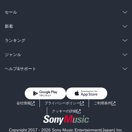
総合
コミック
セール
ラノベ
小説
総合
コミック
新着
雑誌・グラビア
ビジネス・実用
ラノベ
小説
総合
コミック
ランキング
BL・TL
雑誌・グラビア
ビジネス・実用
ラノベ
小説
総合
コミック
ジャンル
BL・TL
雑誌・グラビア
ビジネス・実用
ラノベ
小説
コミック
男性コミック
ヘルプ&サポート
BL・TL
雑誌・グラビア
ビジネス・実用
女性コミック
コミック誌
初めての方へ
ヘルプ
BL・TL
ライトノベル
男子向けラノベ
よくあるご質問
お問い合わせ
会社情報
プライバシーポリシー
ご利用条件
女子向けラノベ
小説
利用規約
クッキーの詳細
国内小説
海外小説
Copyright 2017 - 2026 Sony Music Entertainment(Japan) Inc.