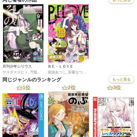
続巻入荷
月刊少年シリウス
ＢＥ・ＬＯＶＥ
ヤスダスズヒト
,
弐瓶勉
,
ＯＮＥ
南波あつこ
,
あずま京太郎
,
安藤なつみ
,
ｂｏｓｅ
,
末次由紀
,
園山ゆきの
,
上田美和
,
小菊路よう
,
佐久間結
,
同じジャンルのランキング
もっと見る
1
位
2
位
3
位