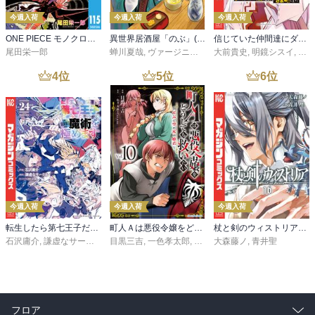
今週入荷
今週入荷
今週入荷
ONE PIECE モノクロ版 115
異世界居酒屋「のぶ」(22)
信じていた仲間達にダンジョン奥地で殺されかけたがギフト『無限ガチャ』でレベル９９９９の仲間達を手に入れて元パーティーメンバーと世界に復讐＆『ざまぁ！』します！（２３）
尾田栄一郎
蝉川夏哉
,
ヴァージニア二等兵
大前貴史
,
転
,
明鏡シスイ
,
ｔｅ
4
位
5
位
6
位
今週入荷
今週入荷
今週入荷
転生したら第七王子だったので、気ままに魔術を極めます（２４）
町人Ａは悪役令嬢をどうしても救いたい ～どぶと空と氷の姫君～１０【電子書店共通特典イラスト付】
杖と剣のウィストリア（１６）
石沢庸介
,
謙虚なサークル
,
メル。
目黒三吉
,
一色孝太郎
,
Parum
大森藤ノ
,
青井聖
フロア