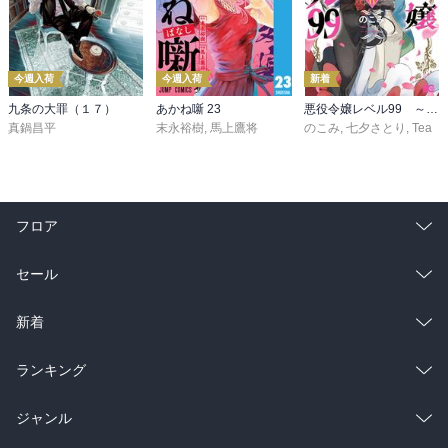
今週入荷
今週入荷
新着
九条の大罪（１７）
あかね噺 23
悪役令嬢レベル99 ～私は裏ボスですが魔王ではありません～ その６
真鍋昌平
末永裕樹
,
馬上鷹将
のこみ
,
七夕さとり
,
Tea
フロア
総合
コミック
セール
ラノベ
小説
総合
コミック
新着
雑誌・グラビア
ビジネス・実用
ラノベ
小説
総合
コミック
ランキング
BL・TL
雑誌・グラビア
ビジネス・実用
ラノベ
小説
総合
コミック
ジャンル