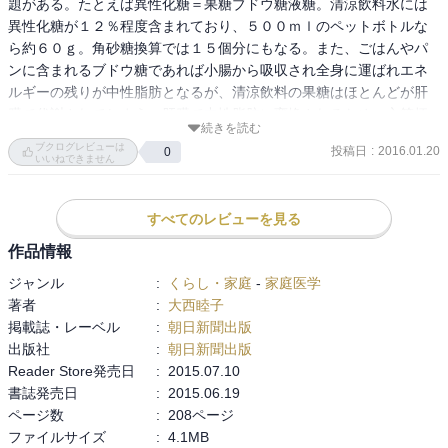
題がある。たとえば異性化糖＝果糖ブドウ糖液糖。清涼飲料水には
異性化糖が１２％程度含まれており、５００ｍｌのペットボトルな
ら約６０ｇ。角砂糖換算では１５個分にもなる。また、ごはんやパ
ンに含まれるブドウ糖であれば小腸から吸収され全身に運ばれエネ
ルギーの残りが中性脂肪となるが、清涼飲料の果糖はほとんどが肝
臓で代謝されてしまう。肝臓で中性脂肪に変換されるため、心筋梗
続きを読む
塞・脳梗塞につながる病気の原因となる。加えて、アルミ缶にさえ
ブクログレビューは
投稿日
:
2016.01.20
0
問題がある。缶にはＢＰＡという物質が含まれるが、これが時間の
いいねできません
経過とともに飲料に移行してしまう。ＢＰＡは糖尿病、肥満、乳が
ん、神経障害に関連することが動物実験で分かっている。本書に掲
すべてのレビューを見る
載されている「食べてはいけないもの」は、すべてハーバード大学
での研究や欧米の最新の論文をもとに書かれている。食生活の見直
作品情報
しを迫られた。
ジャンル
:
くらし・家庭
-
家庭医学
著者
:
大西睦子
掲載誌・レーベル
:
朝日新聞出版
出版社
:
朝日新聞出版
Reader Store発売日
:
2015.07.10
書誌発売日
:
2015.06.19
ページ数
:
208ページ
ファイルサイズ
:
4.1MB