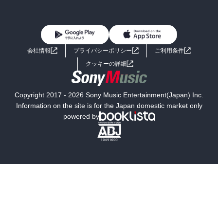
BL・TL
雑誌・グラビア
ビジネス・実用
女性コミック
コミック誌
初めての方へ
ヘルプ
BL・TL
ライトノベル
男子向けラノベ
よくあるご質問
お問い合わせ
会社情報
プライバシーポリシー
ご利用条件
女子向けラノベ
小説
利用規約
クッキーの詳細
国内小説
海外小説
Copyright 2017 - 2026 Sony Music Entertainment(Japan) Inc.
ミステリー
SF
Information on the site is for the Japan domestic market only
powered by
歴史・時代小説
文学
雑誌
グラビア写真集
ボーイズラブ
ティーンズラブ
人文・思想・歴史
社会・政治・法律
ビジネス・経済
サイエンス・テクノロジー