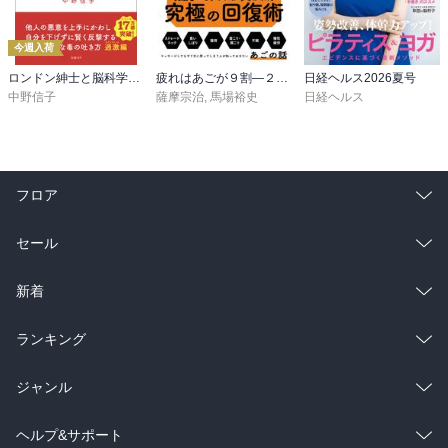
今週入荷
ロンドン紳士と脳科学に学ぶ 品格のあるマウントのとり方
疲れはあごが９割―２４時間戦う脳と身体をリセットする技術
日経ヘルス2026夏号
中野信子
薩摩宗治
,
馬場裕史
日経ヘルス
フロア
総合
コミック
セール
ラノベ
小説
総合
コミック
新着
雑誌・グラビア
ビジネス・実用
ラノベ
小説
総合
コミック
ランキング
BL・TL
雑誌・グラビア
ビジネス・実用
ラノベ
小説
総合
コミック
ジャンル
BL・TL
雑誌・グラビア
ビジネス・実用
ラノベ
小説
コミック
男性コミック
ヘルプ&サポート