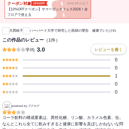
クーポン対象
10%OFF
2026.08.11まで
【10%OFFクーポン】サマーブックフェス2026！全
フロアで使える
新刊通知
大西睦子
ハーバード大学で研究した医師の警告 健康でいたけれ
この作品のレビュー
（
1
件）
3.0
レビューを書く
平均
0
0
1
0
0
powered by ブクログ
コーラ飲料の構成要素は、異性化糖、リン酸、カラメル色素、缶。
なんとこれら全てに飲みすぎると健康に影響を及ぼしかねないな問