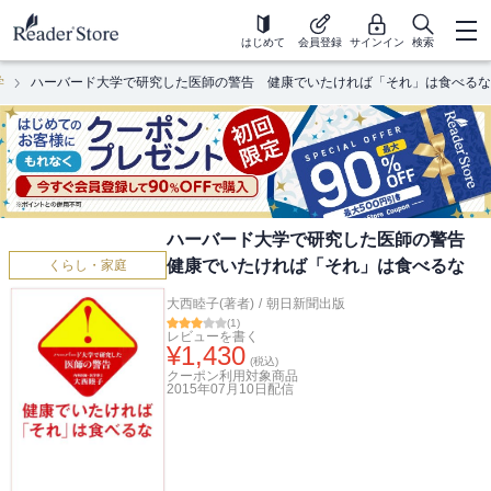
はじめて
会員登録
サインイン
検索
学
ハーバード大学で研究した医師の警告 健康でいたければ「それ」は食べるな
ハーバード大学で研究した医師の警告
健康でいたければ「それ」は食べるな
くらし・家庭
大西睦子(著者)
/
朝日新聞出版
(
1
)
レビューを書く
¥
1,430
(税込)
クーポン利用対象商品
2015年07月10日
配信