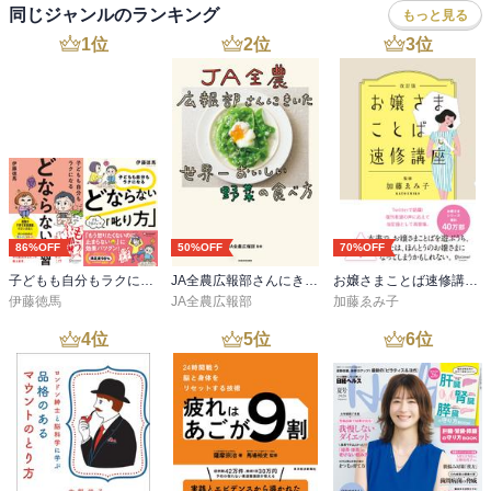
同じジャンルのランキング
もっと見る
1
位
2
位
3
位
86%OFF
50%OFF
70%OFF
子どもも自分もラクになる どならない練習＋どならない叱り方【2冊合本版】
JA全農広報部さんにきいた 世界一おいしい野菜の食べ方
お嬢さまことば速修講座 改訂版
伊藤徳馬
JA全農広報部
加藤ゑみ子
4
位
5
位
6
位