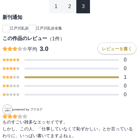
1
2
3
新刊通知
江戸川乱歩
江戸川乱歩全集
この作品のレビュー
（
1
件）
3.0
レビューを書く
平均
0
0
1
0
0
powered by ブクログ
ものすごい雑多なエッセイです。

しかし、この人、「仕事していなくて恥ずかしい」とか言っている
わりに、いっぱい書いてますよねぇ。
