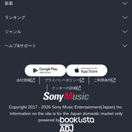
ラノベ
小説
総合
コミック
新着
雑誌・グラビア
ビジネス・実用
ラノベ
小説
総合
コミック
ランキング
BL・TL
雑誌・グラビア
ビジネス・実用
ラノベ
小説
総合
コミック
ジャンル
BL・TL
雑誌・グラビア
ビジネス・実用
ラノベ
小説
コミック
男性コミック
ヘルプ&サポート
BL・TL
雑誌・グラビア
ビジネス・実用
女性コミック
コミック誌
初めての方へ
ヘルプ
BL・TL
ライトノベル
男子向けラノベ
よくあるご質問
お問い合わせ
会社情報
プライバシーポリシー
ご利用条件
女子向けラノベ
小説
利用規約
クッキーの詳細
国内小説
海外小説
Copyright 2017 - 2026 Sony Music Entertainment(Japan) Inc.
ミステリー
SF
Information on the site is for the Japan domestic market only
powered by
歴史・時代小説
文学