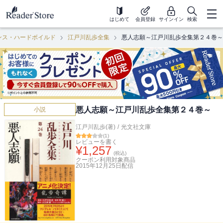
はじめて
会員登録
サインイン
検索
ンス・ハードボイルド
江戸川乱歩全集
悪人志願～江戸川乱歩全集第２４巻～
悪人志願～江戸川乱歩全集第２４巻～
小説
江戸川乱歩(著)
/
光文社文庫
(
1
)
レビューを書く
¥
1,257
(税込)
クーポン利用対象商品
2015年12月25日
配信