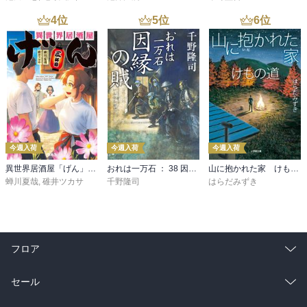
4
位
5
位
6
位
今週入荷
今週入荷
今週入荷
異世界居酒屋「げん」三杯目
おれは一万石 ： 38 因縁の賊
山に抱かれた家 けもの道
蝉川夏哉
,
碓井ツカサ
千野隆司
はらだみずき
フロア
総合
コミック
セール