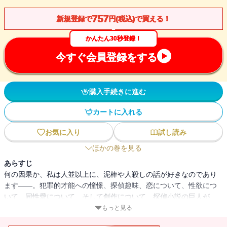
757
新規登録で
円(税込)で買える！
かんたん30秒登録！
今すぐ会員登録をする
購入手続きに進む
カートに入れる
お気に入り
試し読み
ほかの巻を見る
あらすじ
何の因果か、私は人並以上に、泥棒や人殺しの話が好きなのであり
ます――。犯罪的才能への憧憬、探偵趣味、恋について、性欲につ
いて、同性愛について、そして創作について、探偵小説の巨人が、
自己とその身辺を率直に語った好エッセイ集。【この電子版は、註
もっと見る
釈と「私と乱歩」を割愛しています】