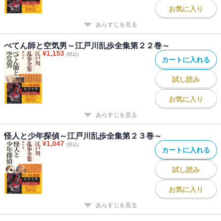
お気に入り
あらすじを見る
ぺてん師と空気男～江戸川乱歩全集第２２巻～
¥
1,153
(税込)
カートに入れる
試し読み
お気に入り
あらすじを見る
怪人と少年探偵～江戸川乱歩全集第２３巻～
¥
1,047
(税込)
カートに入れる
試し読み
お気に入り
あらすじを見る