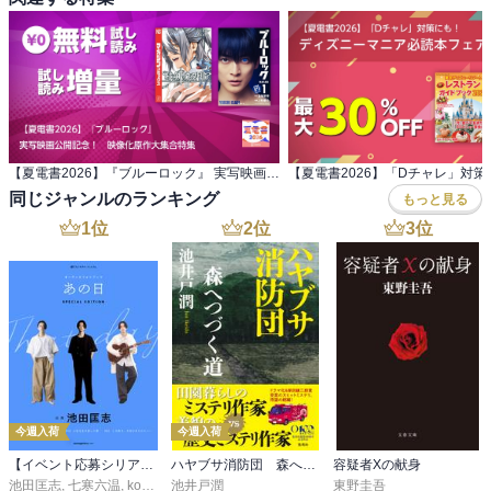
【夏電書2026】『ブルーロック』 実写映画公開記念！ 映像化原作大集合特集
同じジャンルのランキング
もっと見る
1
位
2
位
3
位
今週入荷
今週入荷
【イベント応募シリアルコード付】池田匡志出演・オーディオフォトブック「あの日」SPECIAL EDITION（音声／動画付）
ハヤブサ消防団 森へつづく道
容疑者Xの献身
池田匡志
,
七寒六温
,
konoko58
池井戸潤
,
村崎キコ
東野圭吾