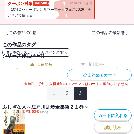
クーポン対象
10%OFF
2026.08.11まで
【10%OFFクーポン】サマーブックフェス2026！全
フロアで使える
この作品の1巻
この作品の最新巻
この作品のタグ
#
日本のミステリー・サスペンス小説
シリーズ作品(
30
件)
1巻から
新刊から
まとめてカート
※無料、予約、入荷通知のコンテンツはカートに追加されません。
1
2
3
ふしぎな人～江戸川乱歩全集第２１巻～
¥
1,026
(税込)
カートに入れる
試し読み