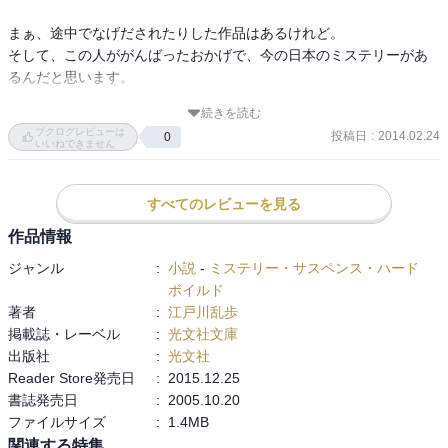
まぁ、途中でなげだされたりした作品はあるけれど。

そして、この人ががんばったおかげで、今の日本のミステリーがあ
るんだと思います。

続きを読む
読書好きは、ミステリー好きとけっこうかぶるもんねぇ。

ブクログレビューは
投稿日
:
2014.02.24
0
わたしは、あまりミステリーは読まない方だけど。
いいねできません
すべてのレビューを見る
作品情報
ジャンル
:
小説
-
ミステリー・サスペンス・ハード
ボイルド
著者
:
江戸川乱歩
掲載誌・レーベル
:
光文社文庫
出版社
:
光文社
Reader Store発売日
:
2015.12.25
書誌発売日
:
2005.10.20
ファイルサイズ
:
1.4MB
関連する特集