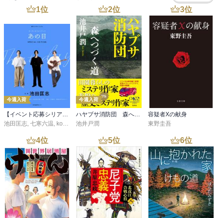
1
位
2
位
3
位
今週入荷
今週入荷
【イベント応募シリアルコード付】池田匡志出演・オーディオフォトブック「あの日」SPECIAL EDITION（音声／動画付）
ハヤブサ消防団 森へつづく道
容疑者Xの献身
池田匡志
,
七寒六温
,
konoko58
池井戸潤
,
村崎キコ
東野圭吾
4
位
5
位
6
位