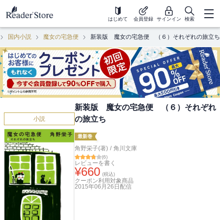
はじめて
会員登録
サインイン
検索
国内小説
魔女の宅急便
新装版 魔女の宅急便 （６）それぞれの旅立ち
新装版 魔女の宅急便 （６）それぞれ
の旅立ち
小説
最新巻
角野栄子(著)
/
角川文庫
(
6
)
レビューを書く
¥
660
(税込)
クーポン利用対象商品
2015年06月26日
配信