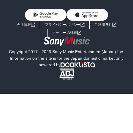
BL・TL
雑誌・グラビア
ビジネス・実用
女性コミック
コミック誌
初めての方へ
ヘルプ
BL・TL
ライトノベル
男子向けラノベ
よくあるご質問
お問い合わせ
会社情報
プライバシーポリシー
ご利用条件
女子向けラノベ
小説
利用規約
クッキーの詳細
国内小説
海外小説
Copyright 2017 - 2026 Sony Music Entertainment(Japan) Inc.
ミステリー
SF
Information on the site is for the Japan domestic market only
powered by
歴史・時代小説
文学
雑誌
グラビア写真集
ボーイズラブ
ティーンズラブ
人文・思想・歴史
社会・政治・法律
ビジネス・経済
サイエンス・テクノロジー