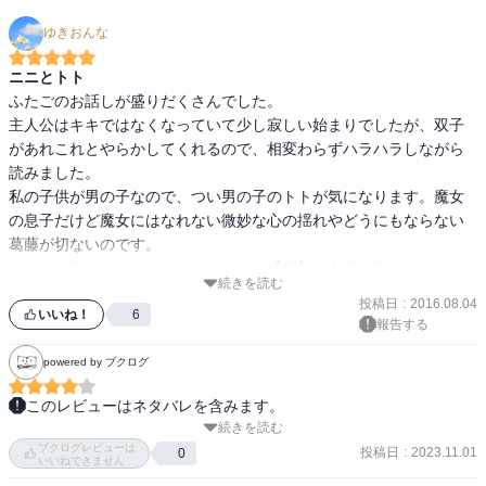
ゆきおんな
ニニとトト
ふたごのお話しが盛りだくさんでした。

主人公はキキではなくなっていて少し寂しい始まりでしたが、双子
があれこれとやらかしてくれるので、相変わらずハラハラしながら
読みました。

私の子供が男の子なので、つい男の子のトトが気になります。魔女
の息子だけど魔女にはなれない微妙な心の揺れやどうにもならない
葛藤が切ないのです。

えっ何を見つけたの？というところで【完】の文字を見つけてしま
続きを読む
い、悶々としているところです。
投稿日
:
2016.08.04
いいね！
6
報告する
powered by ブクログ
このレビューはネタバレを含みます。
続きを読む
母親になったキキと、その双子の子どもニニとトトの成長を見守る
ブクログレビューは
巻。

投稿日
:
2023.11.01
0
いいねできません
私自身母親なので、考えの浅いニニにイライラしながら読みまし