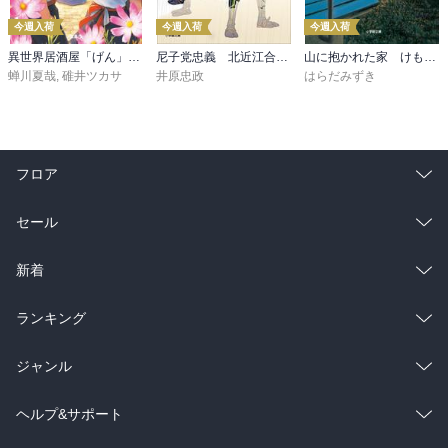
今週入荷
今週入荷
今週入荷
異世界居酒屋「げん」三杯目
尼子党忠義 北近江合戦心得〈八〉
山に抱かれた家 けもの道
蝉川夏哉
,
碓井ツカサ
井原忠政
はらだみずき
フロア
総合
コミック
セール
ラノベ
小説
総合
コミック
新着
雑誌・グラビア
ビジネス・実用
ラノベ
小説
総合
コミック
ランキング
BL・TL
雑誌・グラビア
ビジネス・実用
ラノベ
小説
総合
コミック
ジャンル
BL・TL
雑誌・グラビア
ビジネス・実用
ラノベ
小説
コミック
男性コミック
ヘルプ&サポート