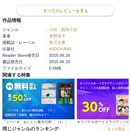
た。

きっと角野栄子さんの子育て経験も生かされているんでしょう（娘
すべてのレビューを見る
さんも児童文学作家だそうです、素敵！）。

作品情報
でも、13歳ってこんなもんですよね。

ジャンル
:
小説
-
国内小説
13歳で旅立ちって今の世の中から考えると早いなーって思うんです
著者
:
角野栄子
が、実際に家を離れなくても、色んな意味での旅立ちが始まる年齢
掲載誌・レーベル
:
角川文庫
なのではと思います。だから、また子どもが13歳くらいになってき
出版社
:
KADOKAWA
たら読みたいと思いました。

Reader Store発売日
:
2015.06.26
キキからすると、同時に娘も息子も居なくなるなんて寂しすぎる！
書誌発売日
:
2015.06.20
泣いちゃうよね。

ファイルサイズ
:
0.5MB
ニニとトトが中心で、キキの話があまりなかったのが残念でした
が、ケケが（手紙だけど）たくさん出てきたのが嬉しかった！ケケ
関連する特集
とトトの物語も読みたいな〜

一旦これでキキの物語は完結ですが、スピンオフも読んでいこうと
思います。
『ニーハオ、おいしい東京日和。 （1）』 配信記念！日常系、最大50％オフ！
同じジャンルのランキング
もっと見る