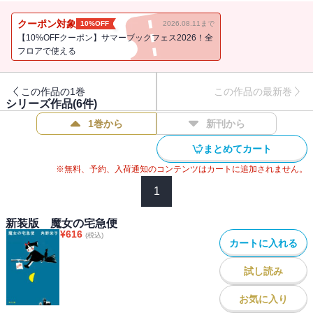
クーポン対象
10%OFF
2026.08.11まで
【10%OFFクーポン】サマーブックフェス2026！全
フロアで使える
この作品の1巻
この作品の最新巻
シリーズ作品(
6
件)
1巻から
新刊から
まとめてカート
※無料、予約、入荷通知のコンテンツはカートに追加されません。
1
新装版 魔女の宅急便
¥
616
(税込)
カートに入れる
試し読み
お気に入り