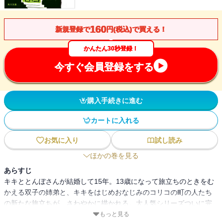
160
新規登録で
円(税込)で買える！
かんたん30秒登録！
今すぐ会員登録をする
購入手続きに進む
カートに入れる
お気に入り
試し読み
ほかの巻を見る
あらすじ
キキととんぼさんが結婚して15年。13歳になって旅立ちのときをむ
かえる双子の姉弟と、キキをはじめおなじみのコリコの町の人たち
の新たな旅立ちが、さわやかに描かれる。大人気シリーズついに完
結！
もっと見る