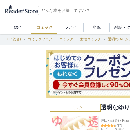
総合
コミック
ラノベ
小説
雑誌・
TOP(総合)
コミックフロア
コミック
女性コミック
透明なゆりか
透明なゆり
コミック
沖田×華(著)
/
Kiss
(
37
)
レビューを書く