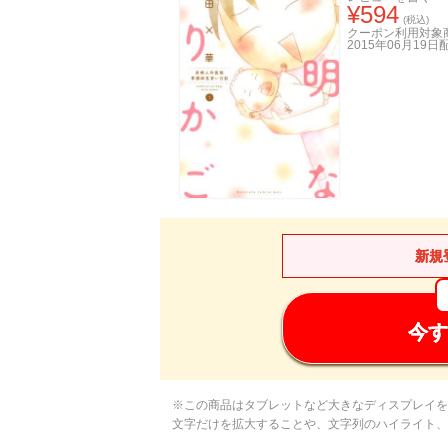
¥
594
(税込)
クーポン利用対象
2015年06月19日
新規
今す
※この商品はタブレットなど大きなディスプレイを
文字だけを拡大することや、文字列のハイライト、