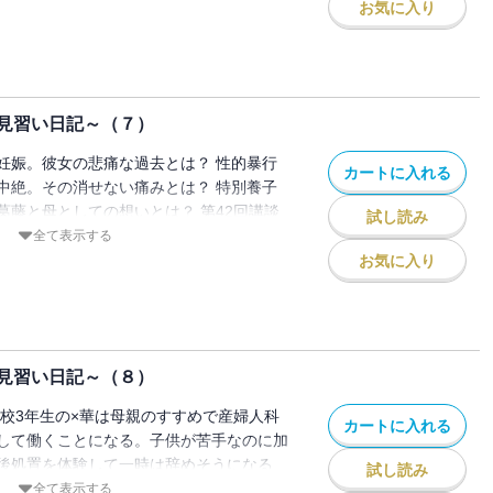
お気に入り
見習い日記～（７）
妊娠。彼女の悲痛な過去とは？ 性的暴行
カートに入れる
中絶。その消せない痛みとは？ 特別養子
葛藤と母としての想いとは？ 第42回講談
試し読み
賞、ドラマ化も決定した超話題作最新刊登
全て表示する
お気に入り
見習い日記～（８）
高校3年生の×華は母親のすすめで産婦人科
カートに入れる
して働くことになる。子供が苦手なのに加
後処置を体験して一時は辞めそうになる
試し読み
会い生まれる命の力強さに感動し、仕事を
全て表示する