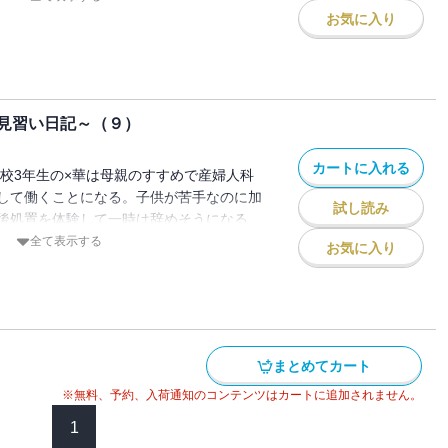
。そして今日もまた新たな命の現場に立ち
お気に入り
見習い日記～（９）
カートに入れる
高校3年生の×華は母親のすすめで産婦人科
して働くことになる。子供が苦手なのに加
試し読み
後処置を体験して一時は辞めそうになる
会い生まれる命の力強さに感動し、仕事を
全て表示する
お気に入り
。第二子不妊に悩む女性。治療をしようと
解してもらえずに…。
まとめてカート
※無料、予約、入荷通知のコンテンツはカートに追加されません。
1