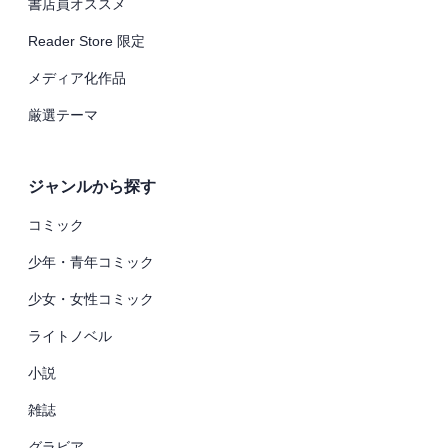
書店員オススメ
Reader Store 限定
メディア化作品
厳選テーマ
ジャンルから探す
コミック
少年・青年コミック
少女・女性コミック
ライトノベル
小説
雑誌
グラビア