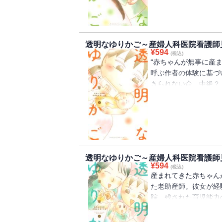
透明なゆりかご～産婦人科医院看護師
¥
594
(税込)
“赤ちゃんが無事に産
呼ぶ作者の体験に基づ
きられない命」中絶？
の子。母親はどこに？
は？ ほか全7話収録!!
透明なゆりかご～産婦人科医院看護師
¥
594
(税込)
産まれてきた赤ちゃん
た老助産師。彼女が経
踪。残された育児能力
には不似合いな大きな
ード収録!!