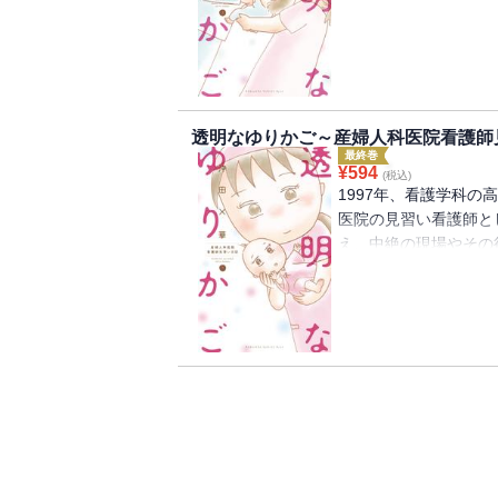
続けていく決意をする
会う…。
透明なゆりかご～産婦人科医院看護師
最終巻
¥
594
(税込)
1997年、看護学科の
医院の見習い看護師と
え、中絶の現場やその
が、出産の現場に立ち
続けていく決意をする
家族に相談するが、理