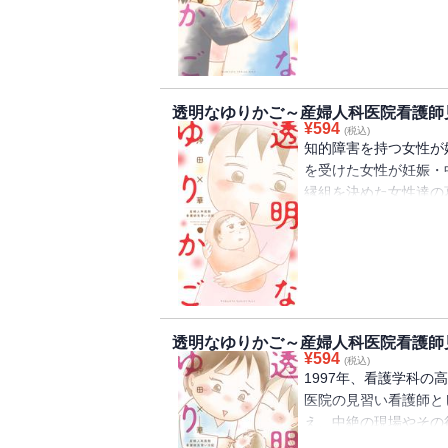
録!!
透明なゆりかご～産婦人科医院看護師
¥
594
(税込)
知的障害を持つ女性が
を受けた女性が妊娠・
縁組を決めた女性達の
社漫画賞 少女部門受
場！
透明なゆりかご～産婦人科医院看護師
¥
594
(税込)
1997年、看護学科の
医院の見習い看護師と
え、中絶の現場やその
が、出産の現場に立ち