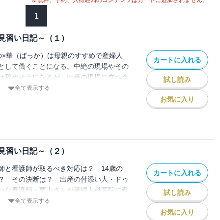
※無料、予約、入荷通知のコンテンツはカートに追加されません。
1
見習い日記～（１）
の×華（ばっか）は母親のすすめで産婦人
カートに入れる
として働くことになる。中絶の現場やその
は辞めそうになるが、出産の現場に立ち会
試し読み
さに感動し、仕事を続けていく決意をす
全て表示する
たい、読んでほしい」回を追うごとに読者
お気に入り
っていった感動作、いよいよコミックスで
見習い日記～（２）
師と看護師が取るべき対応は？ 14歳の
カートに入れる
？ その決断は？ 出産の付添い人・ドゥ
いな看護師・栗山さんが産婦人科医院に勤
試し読み
を呼ぶ真実の産婦人科医院物語!!
全て表示する
お気に入り