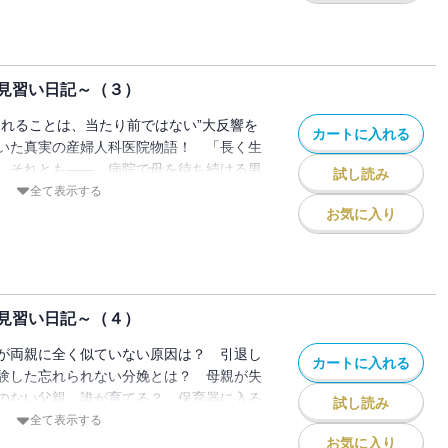
見習い日記～（３）
まれることは、当たり前ではない”大反響を
カートに入れる
いた真実の産婦人科医院物語！ 「長く生
 それとも――。病院で母を待ち続ける男
試し読み
 命がけのハイリスク出産。妊婦の決断
全て表示する
お気に入り
見習い日記～（４）
が両親に全く似ていない原因は？ 引退し
カートに入れる
験した忘れられない分娩とは？ 母親が失
のない父親。誰が育てる？ 保育器に入る
試し読み
赤ちゃん。その秘密とは？ 他全8エピソ
全て表示する
お気に入り