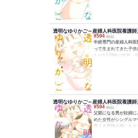
透明なゆりかご～産婦人科医院看護師
¥
594
(税込)
中絶専門の産婦人科医
って生まれてきた子供
トが3人同時に妊娠。
た母親がとった行動と
待望の最新刊!!
透明なゆりかご～産婦人科医院看護師
¥
594
(税込)
父親になる男が妊婦に
めた女性がシングルマ
見える母親の腕にある
きたシコリに話しかけ