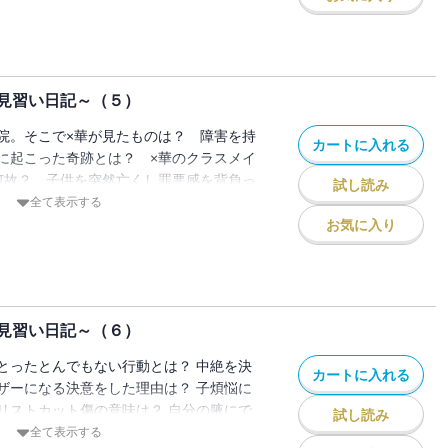
見習い日記～（５）
院。そこで×華が見たものは？ 障害を持
カートに入れる
に起こった奇跡とは？ ×華のクラスメイ
何故？ 子供を突然亡くし罪悪感を背負っ
試し読み
は？ 他全8エピソード収録。大反響作、
全て表示する
お気に入り
見習い日記～（６）
とったとんでもない行動とは？ 中絶を決
カートに入れる
ザーになる決意をした理由は？ 子煩悩に
リストカット傷の意味は？ 自分の腋にで
試し読み
る少女。何故？大反響エピソード多数収
全て表示する