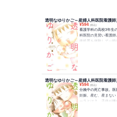
透明なゆりかご～産婦人科医院看護師
¥
594
(税込)
看護学科の高校3年生
科医院の見習い看護師
後処置を体験して一時
い、生まれる命の力強
る。「多くの人に教え
からの反響が大きくな
登場！
透明なゆりかご～産婦人科医院看護師
¥
594
(税込)
分娩中の死亡事故。医
妊娠。産む、産まない
ーラとは？ 子供が嫌
める理由は？ 大反響