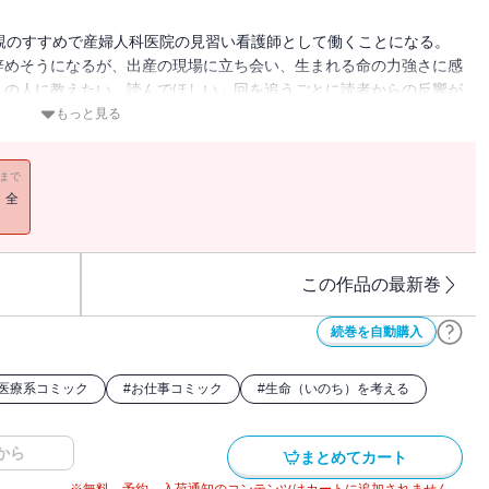
親のすすめで産婦人科医院の見習い看護師として働くことになる。
辞めそうになるが、出産の現場に立ち会い、生まれる命の力強さに感
くの人に教えたい、読んでほしい」回を追うごとに読者からの反響が
ックスで登場！
もっと見る
11まで
！全
この作品の最新巻
続巻を自動購入
医療系コミック
#
お仕事コミック
#
生命（いのち）を考える
から
まとめてカート