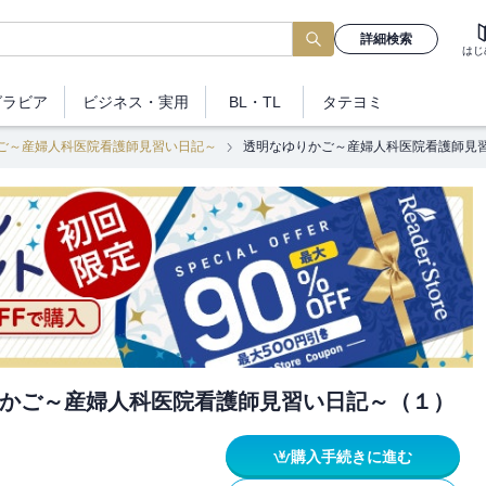
詳細検索
はじ
グラビア
ビジネス
・実用
BL・TL
タテヨミ
ご～産婦人科医院看護師見習い日記～
透明なゆりかご～産婦人科医院看護師見
かご～産婦人科医院看護師見習い日記～（１）
購入手続きに進む