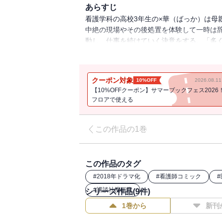
あらすじ
看護学科の高校3年生の×華（ばっか）は母
中絶の現場やその後処置を体験して一時は
動し、仕事を続けていく決意をする。「多
大きくなっていった感動作、いよいよコミ
クーポン対象
10%OFF
2026.08.
【10%OFFクーポン】サマーブックフェス2026
フロアで使える
この作品の1巻
この作品のタグ
#
2018年ドラマ化
#
看護師コミック
#
#
講談社漫画賞
シリーズ作品(
9
件)
1巻から
新刊