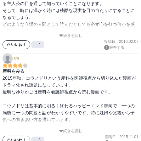
る主人公の目を通して知っていくことになります。

そして、時には温かく時には残酷な現実を目の当たりにすることに
なるでしょう。

どのような立場の人間として読んだとしても必ず心を打つ何かを感
じ取れると思います。

続きを読む
是非一読下さい！
投稿日
:
2016.02.07
いいね！
4
報告する
jam
産科をみる
2015年秋、コウノドリという産科を医師視点から切り込んだ漫画が
ドラマ化され話題になっています。

透明なゆりかごは産科を看護師視点から読む漫画です。

コウノドリは基本的に明るく終わるハッピーエンド志向で、一つの
病態に一つの問題と話がわかりやすいです。特に妊婦や父親から子
供への向きあい方を描いています。

続きを読む
対して透明なゆりかごではそうではなく、一つの病気のケースに二
投稿日
:
2015.11.01
つ三つの問題が描かれていたり、その問題も児童相談所案件である
いいね！
3