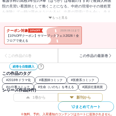
看護学科の高校3年生の×華（ばっか）は母親のすすめで産婦人科医
院の見習い看護師として働くことになる。中絶の現場やその後処置
を体験して一時は辞めそうになるが、出産の現場に立ち会い、生ま
れる命の力強さに感動し、仕事を続けていく決意をする。「多くの
もっと見る
人に教えたい、読んでほしい」回を追うごとに読者からの反響が大
きくなっていった感動作、いよいよコミックスで登場！
クーポン対象
10%OFF
2026.08.11まで
【10%OFFクーポン】サマーブックフェス2026！全
フロアで使える
この作品の1巻
この作品の最新巻
続巻を自動購入
この作品のタグ
#
2018年ドラマ化
#
看護師コミック
#
医療系コミック
#
お仕事コミック
#
生命（いのち）を考える
#
講談社漫画賞
シリーズ作品(
9
件)
1巻から
新刊から
まとめてカート
※無料、予約、入荷通知のコンテンツはカートに追加されません。