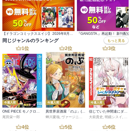
【ドラゴンコミックスエイジ】 2026年8月刊新刊連動フェア
『GANGSTA.』再起動！ 新刊配
同じジャンルのランキング
もっと見る
1
位
2
位
3
位
今週入荷
今週入荷
今週入荷
ONE PIECE モノクロ版 115
異世界居酒屋「のぶ」(22)
信じていた仲間達にダンジョン奥地で殺されかけたがギフト『無限ガチャ』でレベル９９９９の仲間達を手に入れて元パーティーメンバーと世界に復讐＆『ざまぁ！』します！（２３）
尾田栄一郎
蝉川夏哉
,
ヴァージニア二等兵
大前貴史
,
転
,
明鏡シスイ
,
ｔｅ
4
位
5
位
6
位