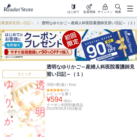
はじめて
会員登録
サインイン
検索
院看護師見習い日記～
透明なゆりかご～産婦人科医院看護師見習い日記～（１）
透明なゆりかご～産婦人科医院看護師見
習い日記～（１）
コミック
沖田×華(著)
/
Kiss
(
37
)
レビューを書く
¥
594
(税込)
クーポン利用対象商品
2015年06月19日
配信