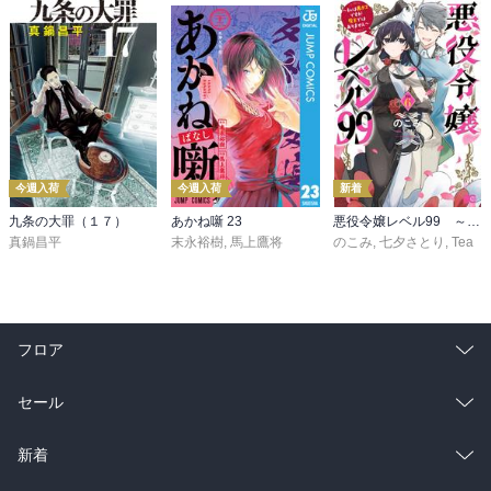
今週入荷
今週入荷
新着
九条の大罪（１７）
あかね噺 23
悪役令嬢レベル99 ～私は裏ボスですが魔王ではありません～ その６
真鍋昌平
末永裕樹
,
馬上鷹将
のこみ
,
七夕さとり
,
Tea
フロア
総合
コミック
セール
ラノベ
小説
総合
コミック
新着