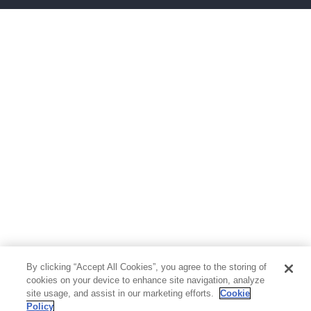
ボーイズラブ
ティーンズラブ
人文・思想・歴史
社会・政治・法律
ビジネス・経済
サイエンス・テクノロジー
コンピュータ・情報
くらし・家庭
料理・酒
ファッション・美容・ダイエット
ホビー&カルチャー
スポーツ・アウトドア
地図・ガイド
エンターテイメント
芸術・アート
映画・音楽・演劇
By clicking “Accept All Cookies”, you agree to the storing of
写真集
教養
cookies on your device to enhance site navigation, analyze
site usage, and assist in our marketing efforts.
Cookie
Policy
医学・福祉
教育・語学・参考書