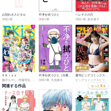
お別れホスピタル
不浄を拭うひと
ヘレテクの穴
沖田×華
沖田×華
沖田×華
,
新井素子
予約
続巻入荷
ＥＫｉｓｓ
不浄を拭うひと（分冊版）
週刊ビッグコミックスピリッツ
藤沢もやし
,
伊藤理佐
,
柴なつみ
沖田×華
,
二ノ宮知子
,
天池康夫
,
藤あさひ
,
井上霞
,
ばったん
,
有賀リエ
ビッグコミックスピリッツ編集部
関連する作品
もっと見る