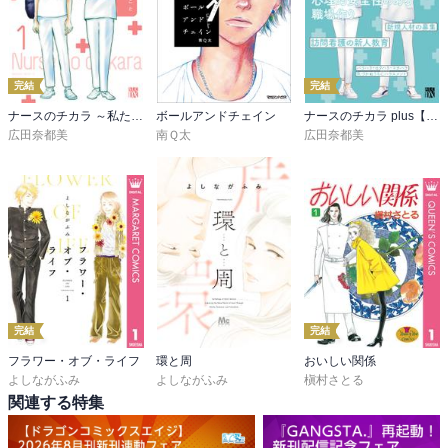
完結
完結
ナースのチカラ ～私たちにできること 訪問看護物語～
ボールアンドチェイン
ナースのチカラ plus【電子単行本】
広田奈都美
南Ｑ太
広田奈都美
完結
完結
フラワー・オブ・ライフ
環と周
おいしい関係
よしながふみ
よしながふみ
槇村さとる
関連する特集