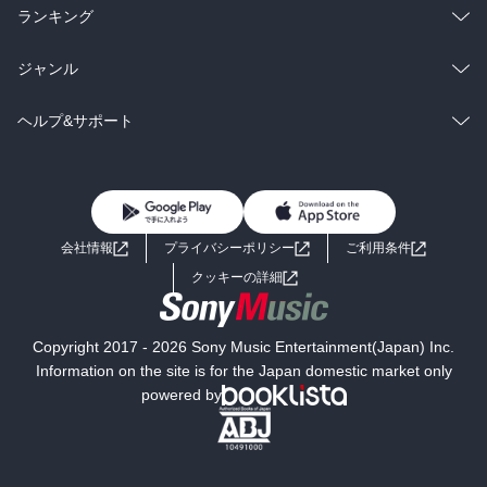
雑誌・グラビア
ビジネス・実用
ラノベ
小説
総合
コミック
ランキング
BL・TL
雑誌・グラビア
ビジネス・実用
ラノベ
小説
総合
コミック
ジャンル
BL・TL
雑誌・グラビア
ビジネス・実用
ラノベ
小説
コミック
男性コミック
ヘルプ&サポート
BL・TL
雑誌・グラビア
ビジネス・実用
女性コミック
コミック誌
初めての方へ
ヘルプ
BL・TL
ライトノベル
男子向けラノベ
よくあるご質問
お問い合わせ
会社情報
プライバシーポリシー
ご利用条件
女子向けラノベ
小説
利用規約
クッキーの詳細
国内小説
海外小説
Copyright 2017 - 2026 Sony Music Entertainment(Japan) Inc.
ミステリー
SF
Information on the site is for the Japan domestic market only
powered by
歴史・時代小説
文学
雑誌
グラビア写真集