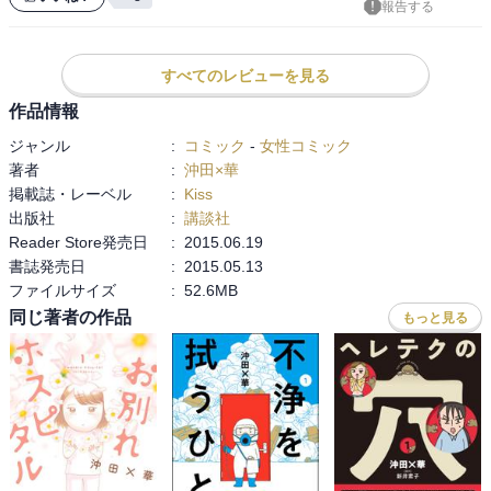
報告する
とか、環境についてだとか、太めの方の麻酔の難しさだとか、医師
にも手に終えない領域をかかれ、現実みのある負の側面をしっかり
捉えたものとなっています。

すべてのレビューを見る
作品情報
話題作のコウノドリと一緒に、と、みなさんにお勧めしたいです。
ジャンル
:
コミック
-
女性コミック
著者
:
沖田×華
掲載誌・レーベル
:
Kiss
出版社
:
講談社
Reader Store発売日
:
2015.06.19
書誌発売日
:
2015.05.13
ファイルサイズ
:
52.6MB
同じ著者の作品
もっと見る