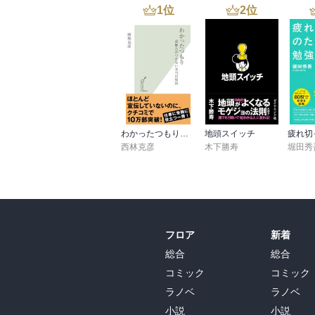
1
位
2
位
わかったつもり～読解力がつかない本当の原因～
地頭スイッチ
西林克彦
木下勝寿
堀田秀
フロア
新着
総合
総合
コミック
コミック
ラノベ
ラノベ
小説
小説