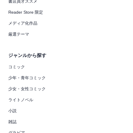
書店員オススメ
Reader Store 限定
メディア化作品
厳選テーマ
ジャンルから探す
コミック
少年・青年コミック
少女・女性コミック
ライトノベル
小説
雑誌
グラビア