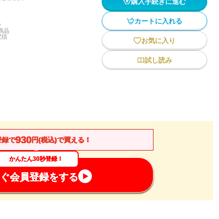
購入手続きに進む
カートに入れる
)
商品
配信
お気に入り
試し読み
930
登録で
円(税込)で買える！
かんたん30秒登録！
ぐ会員登録をする