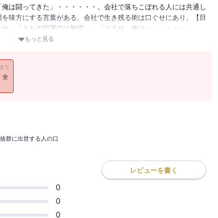
「俺は闘ってきた」・・・・・・。会社で落ちこぼれる人には共通し
囲を味方にする言葉がある。会社で生き残る術は口ぐせにあり。【目
ぐせ 「うちの部署では無理」 「どうせ、俺は・・・・・・」
こぼれる管理職の口ぐせ 「俺が、あいつを育てた」 「君は、わ
もっと見る
・・・・・・」（自虐編） ほか第３章 すいすいと出世する人の
君のよさが消えちゃうよ」 「ありがとうございます」 ほか
11まで
！全
抜群に出世する人の口
レビューを書く
0
0
0