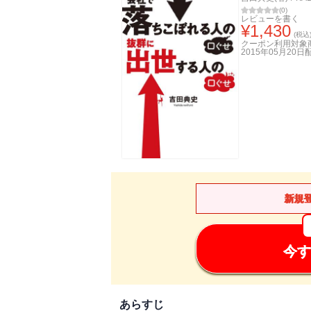
(
0
)
レビューを書く
¥
1,430
(税込
クーポン利用対象
2015年05月20日
新規
今す
あらすじ