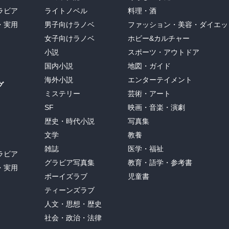
ラビア
ライトノベル
料理・酒
・実用
男子向けラノベ
ファッション・美容・ダイエッ
女子向けラノベ
ホビー&カルチャー
小説
スポーツ・アウトドア
国内小説
地図・ガイド
海外小説
エンターテイメント
グ
ミステリー
芸術・アート
SF
映画・音楽・演劇
歴史・時代小説
写真集
文学
教養
雑誌
医学・福祉
ラビア
グラビア写真集
教育・語学・参考書
・実用
ボーイズラブ
児童書
ティーンズラブ
人文・思想・歴史
社会・政治・法律