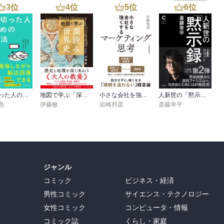
3
位
4
位
5
位
6
位
疲れ切った人のための勉強法
地図で学ぶ「深読み」世界史
小さな会社を強くするマーケティング思考
人新世の「黙示録」（集英社シリーズ・コモン）
吾
伊藤敏
岩崎邦彦
斎藤幸平
ジャンル
コミック
ビジネス・経済
男性コミック
サイエンス・テクノロジー
女性コミック
コンピュータ・情報
コミック誌
くらし・家庭