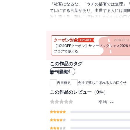
「社畜になるな」「ウチの部署では無理」
て口にする言葉があり、出世する人には周
次】第１章 落ちこぼれるしかない人の口
「俺、辞めるよ」 ほか第２章 結局落ち
かっていないね」 「最近のうちの社員は
口ぐせ 「～しようか？」 「それでは、
クーポン対象
10%OFF
2026.08.
【10%OFFクーポン】サマーブックフェス2026
フロアで使える
この作品のタグ
#
自己啓発
新刊通知
吉田典史
会社で落ちこぼれる人の口ぐせ 
この作品のレビュー
（
0
件）
--
平均