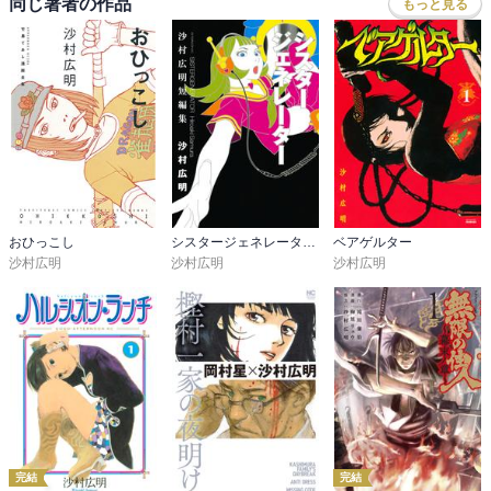
同じ著者の作品
もっと見る
おひっこし
シスタージェネレーター 沙村広明短編集
ベアゲルター
沙村広明
沙村広明
沙村広明
完結
完結