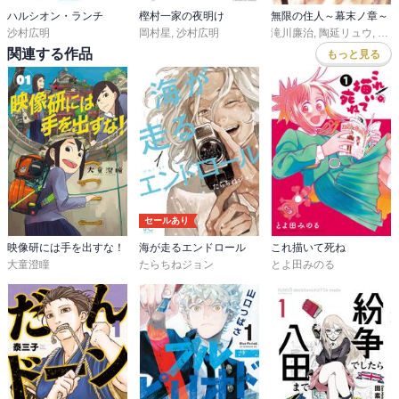
ハルシオン・ランチ
樫村一家の夜明け
無限の住人～幕末ノ章～
沙村広明
岡村星
,
沙村広明
滝川廉治
,
陶延リュウ
,
沙村
関連する作品
もっと見る
セールあり
映像研には手を出すな！
海が走るエンドロール
これ描いて死ね
大童澄瞳
たらちねジョン
とよ田みのる