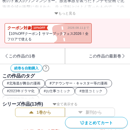
夜のド素人のワンマンショー。放送事故を装ったトンデモ企画で北
海道全域が衝撃に包まれた。生々流転とはよく言ったもので、この
日を境に彼女の人生は一変。ついに「あの男」から連絡が入ってし
もっと見る
まうのだから穏やかじゃない。波よ聞いてくれ、とばかりに激動し
始めたミナレの人生を見届けようではないか。『無限の住人』の沙
クーポン対象
10%OFF
2026.08.11まで
村広明が極上の筆致で挑む！
【10%OFFクーポン】サマーブックフェス2026！全
フロアで使える
この作品の1巻
この作品の最新巻
続巻を自動購入
この作品のタグ
#
北海道が舞台の漫画
#
アナウンサー・キャスター等の漫画
#
2023年ドラマ化
#
お仕事コミック
#
放送コミック
#
2020年アニメ化
シリーズ作品(
13
件)
全て表示する
1巻から
新刊から
まとめてカート