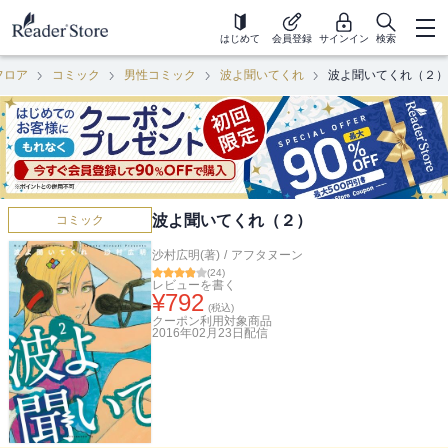
はじめて
会員登録
サインイン
検索
フロア
コミック
男性コミック
波よ聞いてくれ
波よ聞いてくれ（２）
波よ聞いてくれ（２）
コミック
沙村広明(著)
/
アフタヌーン
(
24
)
レビューを書く
¥
792
(税込)
クーポン利用対象商品
2016年02月23日
配信