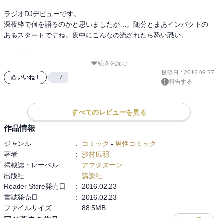
ラジオDJデビューです。

深夜枠で何を語るのかと思いましたが…。随分とまあインパクトの
あるスタートですね。夜中にこんなの流されたら恐い恐い。

元カレと…。

続きを読む
クズですね。救えない救えない。リアルで居そうで嫌ですね。ホン
投稿日
:
2016.08.27
トに。ヒロインがカッコいいです。でも講習会はダメですよ～。

いいね！
7
報告する
新たなサブキャラコンビ。

濃いですね。凄い技術を持っていてその道のプロといった感じなの
すべてのレビューを見る
でしょうが、見かけと言動で随分と面白いことになっていますね。
作品情報
扉絵を二度見してしまいました。

ジャンル
:
コミック
-
男性コミック
キャラクターが生き生きとしていて良い感じですね。
著者
:
沙村広明
掲載誌・レーベル
:
アフタヌーン
出版社
:
講談社
Reader Store発売日
:
2016.02.23
書誌発売日
:
2016.02.23
ファイルサイズ
:
88.5MB