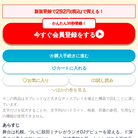
292
新規登録で
円(税込)で買える！
かんたん30秒登録！
今すぐ会員登録をする
購入手続きに進む
カートに入れる
お気に入り
試し読み
ほかの巻を見る
※この商品はタブレットなど大きなディスプレイを備えた機器で読むことに適し
ています。
文字だけを拡大することや、文字列のハイライト、検索、辞書の参照、引用など
の機能が使用できません。
あらすじ
舞台は札幌。ついに鼓田ミナレがラジオDJデビューを迎える。ド深