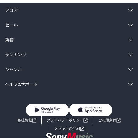
フロア
総合
コミック
セール
ラノベ
小説
総合
コミック
新着
雑誌・グラビア
ビジネス・実用
ラノベ
小説
総合
コミック
ランキング
BL・TL
雑誌・グラビア
ビジネス・実用
ラノベ
小説
総合
コミック
ジャンル
BL・TL
雑誌・グラビア
ビジネス・実用
ラノベ
小説
コミック
男性コミック
ヘルプ&サポート
BL・TL
雑誌・グラビア
ビジネス・実用
女性コミック
コミック誌
初めての方へ
ヘルプ
BL・TL
ライトノベル
男子向けラノベ
よくあるご質問
お問い合わせ
会社情報
プライバシーポリシー
ご利用条件
女子向けラノベ
小説
利用規約
クッキーの詳細