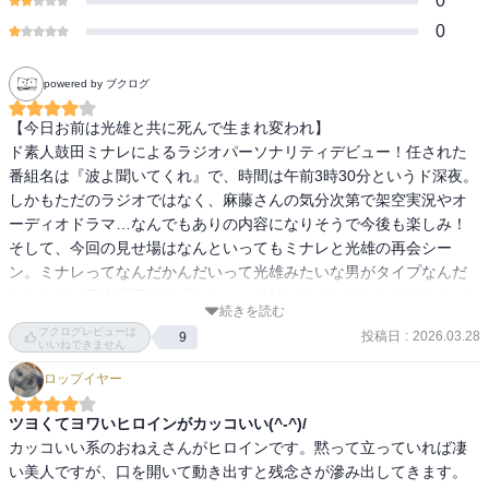
0
0
powered by ブクログ
【今日お前は光雄と共に死んで生まれ変われ】

ド素人鼓田ミナレによるラジオパーソナリティデビュー！任された
番組名は『波よ聞いてくれ』で、時間は午前3時30分というド深夜。
しかもただのラジオではなく、麻藤さんの気分次第で架空実況やオ
ーディオドラマ…なんでもありの内容になりそうで今後も楽しみ！
そして、今回の見せ場はなんといってもミナレと光雄の再会シー
ン。ミナレってなんだかんだいって光雄みたいな男がタイプなんだ
とわかり、再会場面では「ミナレ～絶対に絆されるな！光雄はクズ
続きを読む
だぞ！」と固唾を呑んで見守ってた。
ブクログレビューは
投稿日
:
2026.03.28
9
いいねできません
ロップイヤー
ツヨくてヨワいヒロインがカッコいい(^-^)/
カッコいい系のおねえさんがヒロインです。黙って立っていれば凄
い美人ですが、口を開いて動き出すと残念さが滲み出してきます。
