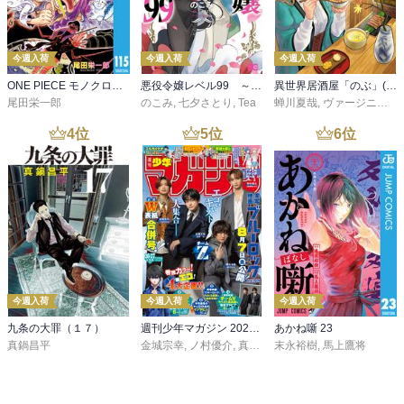
今週入荷
今週入荷
今週入荷
ONE PIECE モノクロ版 115
悪役令嬢レベル99 ～私は裏ボスですが魔王ではありません～ その６
異世界居酒屋「のぶ」(22)
尾田栄一郎
のこみ
,
七夕さとり
,
Tea
蝉川夏哉
,
ヴァージニア二等兵
4
位
5
位
6
位
今週入荷
今週入荷
今週入荷
九条の大罪（１７）
週刊少年マガジン 2026年36・37号[2026年8月5日発売]
あかね噺 23
真鍋昌平
金城宗幸
,
ノ村優介
,
真島ヒロ
末永裕樹
,
宮島礼吏
,
馬上鷹将
,
新川直司
,
久