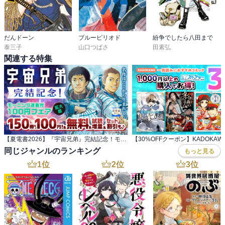
だんドーン
ブルーピリオド
紛争でしたら八田まで
泰三子
山口つばさ
田素弘
関連する特集
【夏電書2026】『宇宙兄弟』完結記念！モーニング連載作100円(税込)フェア
同じジャンルのランキング
もっと見る
1
位
2
位
3
位