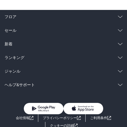
フロア
総合
コミック
セール
ラノベ
小説
総合
コミック
新着
雑誌・グラビア
ビジネス・実用
ラノベ
小説
総合
コミック
ランキング
BL・TL
雑誌・グラビア
ビジネス・実用
ラノベ
小説
総合
コミック
ジャンル
BL・TL
雑誌・グラビア
ビジネス・実用
ラノベ
小説
コミック
男性コミック
ヘルプ&サポート
BL・TL
雑誌・グラビア
ビジネス・実用
女性コミック
コミック誌
初めての方へ
ヘルプ
BL・TL
ライトノベル
男子向けラノベ
よくあるご質問
お問い合わせ
会社情報
プライバシーポリシー
ご利用条件
女子向けラノベ
小説
利用規約
クッキーの詳細