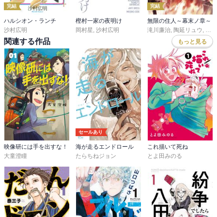
完結
完結
ハルシオン・ランチ
樫村一家の夜明け
無限の住人～幕末ノ章～
沙村広明
岡村星
,
沙村広明
滝川廉治
,
陶延リュウ
,
沙村
関連する作品
もっと見る
セールあり
映像研には手を出すな！
海が走るエンドロール
これ描いて死ね
大童澄瞳
たらちねジョン
とよ田みのる