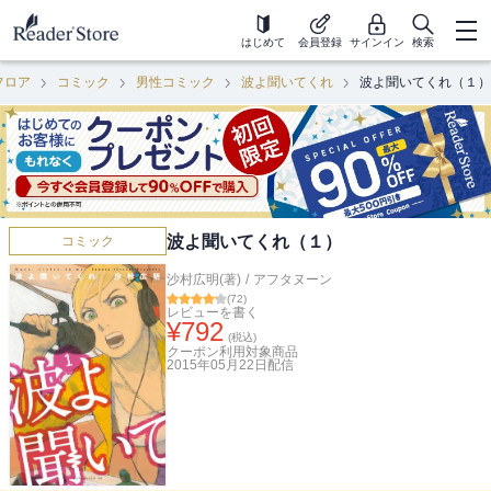
はじめて
会員登録
サインイン
検索
フロア
コミック
男性コミック
波よ聞いてくれ
波よ聞いてくれ（１）
波よ聞いてくれ（１）
コミック
沙村広明(著)
/
アフタヌーン
(
72
)
レビューを書く
¥
792
(税込)
クーポン利用対象商品
2015年05月22日
配信