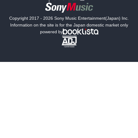
国内小説
海外小説
Copyright 2017 - 2026 Sony Music Entertainment(Japan) Inc.
ミステリー
SF
Information on the site is for the Japan domestic market only
powered by
歴史・時代小説
文学
雑誌
グラビア写真集
ボーイズラブ
ティーンズラブ
人文・思想・歴史
社会・政治・法律
ビジネス・経済
サイエンス・テクノロジー
コンピュータ・情報
くらし・家庭
料理・酒
ファッション・美容・ダイエット
ホビー&カルチャー
スポーツ・アウトドア