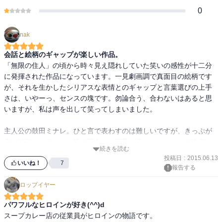
0
nak
会話と絵柄のギャップが楽しい作品。
「無限の住人」の頃から時々見え隠れしていた笑いの感性が十二分
に発揮された作品になっています。一見劇画調で真面目の絵柄です
が、それを生かしたシリアスな表情とのギャップと言葉選びの上手
さは、いやーっ、センスの塊です。勿論合う、合わないはあると思
いますが、私は声を出して笑ってしまいました。

主人公の鼓田ミナレ。ひと言で表わすのは難しいですが、きっぷが
良い姉御キャラ？この娘が面白い。滑舌が良くておしゃべり達者の
続きを読む
キレキレな性格（それと何故か体操選手並みの身体能力の持ち主と
投稿日
:
2015.06.13
いう...。アクションシーンは流石です。）で、そのキャラと声質に惹
いいね！
7
報告する
かれたラジオのディレクターの策略でラジオのパーソナリティにな
ロップイヤー
ることに。ちょっと最初は強引な感じは否めませんが、それを補う
思い切りの良さを感じました。

パワフルなヒロインが好き(^^)d
スープカレー店の従業員がヒロインの物語です。

1巻ではまだまだ序章で2巻から本格始動という感じなので早く次巻