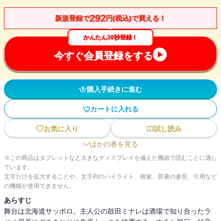
292
新規登録で
円(税込)で買える！
かんたん30秒登録！
今すぐ会員登録をする
購入手続きに進む
カートに入れる
お気に入り
試し読み
ほかの巻を見る
※この商品はタブレットなど大きなディスプレイを備えた機器で読むことに適し
ています。
文字だけを拡大することや、文字列のハイライト、検索、辞書の参照、引用など
の機能が使用できません。
あらすじ
舞台は北海道サッポロ。主人公の鼓田ミナレは酒場で知り合ったラ