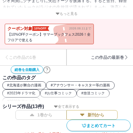
ジオ局員にグチまじりに失恋トークを披露する。すると翌日、録音
されていたトークがラジオの生放送で流されてしまった。激高した
ミナレはラジオ局に突撃するも、ディレクターの口車に乗せられア
もっと見る
ドリブで自身の恋愛観を叫ぶハメに。この縁でラジオ業界から勧誘
されるミナレを中心に、個性あふれる面々の人生が激しく動き出
クーポン対象
10%OFF
2026.08.11まで
す。まさに、波よ聞いてくれ、なのだ！
【10%OFFクーポン】サマーブックフェス2026！全
フロアで使える
この作品の1巻
この作品の最新巻
続巻を自動購入
この作品のタグ
#
北海道が舞台の漫画
#
アナウンサー・キャスター等の漫画
#
2023年ドラマ化
#
お仕事コミック
#
放送コミック
#
2020年アニメ化
シリーズ作品(
13
件)
全て表示する
1巻から
新刊から
まとめてカート