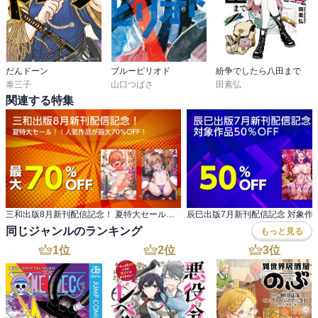
だんドーン
ブルーピリオド
紛争でしたら八田まで
泰三子
山口つばさ
田素弘
関連する特集
三和出版8月新刊配信記念！ 夏特大セール！！人気作品が最大70％OFF！
辰巳出版7月新刊配信記念 対象作品
同じジャンルのランキング
もっと見る
1
位
2
位
3
位