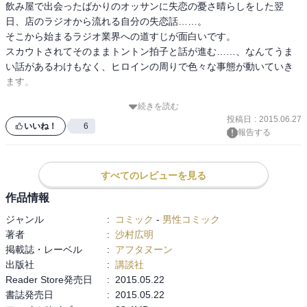
飲み屋で出会ったばかりのオッサンに失恋の憂さ晴らしをした翌
を読みたいです。
日、店のラジオから流れる自分の失恋話……。

そこから始まるラジオ業界への道すじが面白いです。

スカウトされてそのままトントン拍子と話が進む……、なんてうま
い話があるわけもなく、ヒロインの周りで色々な事態が動いていき
ます。

続きを読む
ヒロインが一癖味があって楽しいです。

投稿日
:
2015.06.27
女子力がどうにも残念です。見た目はそこそこいいのに、がさつと
いいね！
6
報告する
いうか色々とぶっちゃける性格です。それでいてちょっと隙がある
のか、男運が悪いようです。

すべてのレビューを見る
回りのキャラクターも、ヒロインに負けず劣らずくせ者揃いで見て
作品情報
いて飽きが来ません。

作品の題材は地味ですが、キャラクターの魅力を十分に感じられる
ジャンル
:
コミック
-
男性コミック
作品です。
著者
:
沙村広明
掲載誌・レーベル
:
アフタヌーン
出版社
:
講談社
Reader Store発売日
:
2015.05.22
書誌発売日
:
2015.05.22