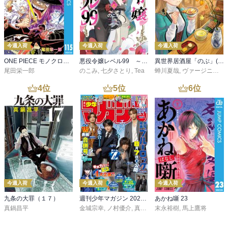
今週入荷
今週入荷
今週入荷
ONE PIECE モノクロ版 115
悪役令嬢レベル99 ～私は裏ボスですが魔王ではありません～ その６
異世界居酒屋「のぶ」(22)
尾田栄一郎
のこみ
,
七夕さとり
,
Tea
蝉川夏哉
,
ヴァージニア二等兵
4
位
5
位
6
位
今週入荷
今週入荷
今週入荷
九条の大罪（１７）
週刊少年マガジン 2026年36・37号[2026年8月5日発売]
あかね噺 23
真鍋昌平
金城宗幸
,
ノ村優介
,
真島ヒロ
末永裕樹
,
宮島礼吏
,
馬上鷹将
,
新川直司
,
久