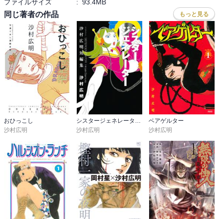
ファイルサイズ
:
93.4MB
同じ著者の作品
もっと見る
おひっこし
シスタージェネレーター 沙村広明短編集
ベアゲルター
沙村広明
沙村広明
沙村広明