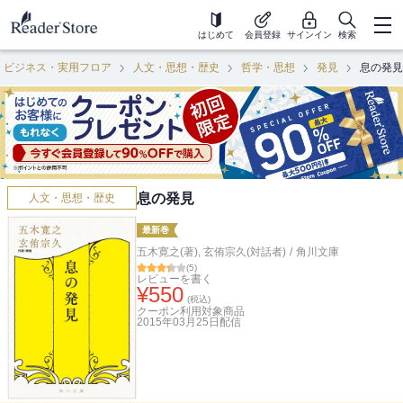
はじめて
会員登録
サインイン
検索
ビジネス・実用フロア
人文・思想・歴史
哲学・思想
発見
息の発見
息の発見
人文・思想・歴史
最新巻
五木寛之(著)
,
玄侑宗久(対話者)
/
角川文庫
(
5
)
レビューを書く
¥
550
(税込)
クーポン利用対象商品
2015年03月25日
配信