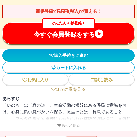
55
新規登録で
円(税込)で買える！
かんたん30秒登録！
今すぐ会員登録をする
購入手続きに進む
カートに入れる
お気に入り
試し読み
ほかの巻を見る
あらすじ
「いのち」は「息の道」。生命活動の根幹にある呼吸に意識を向
け、心身に良い息づかいを探る。長生きとは、長息であること
――。ブッダの教えや座禅にも込められた体験的呼吸法に、元気に
生きるヒントを探る。
もっと見る