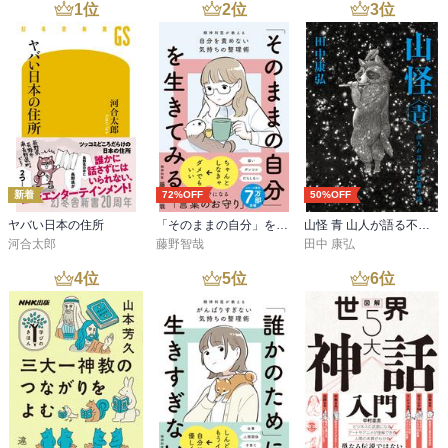
1
位
2
位
3
位
新着
72%OFF
50%OFF
ヤバい日本の住所
「そのままの自分」を生きてみる 精神科医が教える自分を責めない気持ちの整理術 (特装版)
山怪 青 山人が語る不思議な話
河合太郎
藤野智哉
田中 康弘
4
位
5
位
6
位