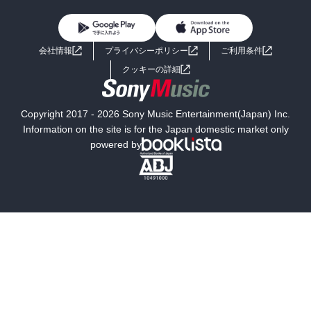
女性コミック
コミック誌
初めての方へ
ヘルプ
BL・TL
ライトノベル
男子向けラノベ
よくあるご質問
お問い合わせ
会社情報
プライバシーポリシー
ご利用条件
女子向けラノベ
小説
利用規約
クッキーの詳細
国内小説
海外小説
Copyright 2017 - 2026 Sony Music Entertainment(Japan) Inc.
ミステリー
SF
Information on the site is for the Japan domestic market only
powered by
歴史・時代小説
文学
雑誌
グラビア写真集
ボーイズラブ
ティーンズラブ
人文・思想・歴史
社会・政治・法律
ビジネス・経済
サイエンス・テクノロジー