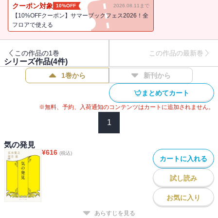
クーポン対象
10%OFF
2026.08.11まで
【10%OFFクーポン】サマーブックフェス2026！全
フロアで使える
この作品の1巻
この作品の最新巻
シリーズ作品(
4
件)
1巻から
新刊から
まとめてカート
※無料、予約、入荷通知のコンテンツはカートに追加されません。
1
気の発見
¥
616
(税込)
カートに入れる
試し読み
お気に入り
あらすじを見る