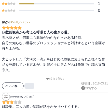
1
0
BACH／バッハ
仏教的観点から考える呼吸と人の生きる道。
五木寛之が、何事にも興味がわかなかったある時期、

自分の知らない世界のプロフェッショナルと対話するという企画が
持ち上がる。

大ヒットした『大河の一滴』をはじめ仏教観に支えられた様々な作
品を発表している五木が、対談相手に選んだのは作家で住職の玄侑
宗久。

続きを読む
テーマは人間の生命活動の基本である呼吸。

投稿日
:
2016.03.31
実は、仏教の創始者であるブッダは息づかい＝呼吸法について詳し
いいね！
1
報告する
く語っており、その教えが「アーナ・アパーナ・サティ・スート
ラ」という文書にまとまっている。

powered by ブクログ
対談集。二人の博い知識が話をわかりやすくする。

息絶える、長息（長生き）などい息は、まさに命そのものである。
