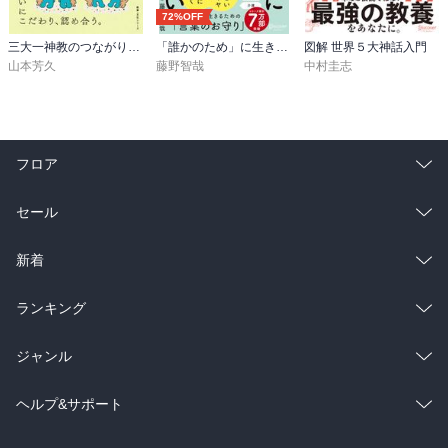
72%OFF
三大一神教のつながりをよむ
「誰かのため」に生きすぎない 精神科医が教えるがんばりすぎない気持ちの整理術 (特装版)
図解 世界５大神話入門
山本芳久
藤野智哉
中村圭志
フロア
総合
コミック
セール
ラノベ
小説
総合
コミック
新着
雑誌・グラビア
ビジネス・実用
ラノベ
小説
総合
コミック
ランキング
BL・TL
雑誌・グラビア
ビジネス・実用
ラノベ
小説
総合
コミック
ジャンル
BL・TL
雑誌・グラビア
ビジネス・実用
ラノベ
小説
コミック
男性コミック
ヘルプ&サポート
BL・TL
雑誌・グラビア
ビジネス・実用