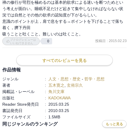
禅の修行が苛烈を極めるのは基本的欲求による迷いを断つためとい
う考えが面白い。睡眠不足だけど起きて集中しなければならない状
玄侑によれば、下痢も風邪も呼吸で治るという（これは信じてな
況では自然とその他の欲求の認知度が下がるらしい。

い）。

意識のポイントが上，肩で息をする→ポイントを下げることで落ち
着く，臍下丹田

自律神経が体をコントロールしているなか、唯一自分で調節できる
吸うことと吐くこと。難しいのは吐くこと。
呼吸。とはいえ普段の呼吸は無意識でしている。そうした”意識的な
ブクログレビューは
投稿日
:
2015.02.23
0
無意識のコントロール”をするための呼吸法としての瞑想や読経があ
いいねできません
る。

すべてのレビューを見る
仏教的観点から考える呼吸と人の生きる道。
作品情報
ジャンル
:
人文・思想・歴史
-
哲学・思想
著者
:
五木寛之
,
玄侑宗久
掲載誌・レーベル
:
角川文庫
出版社
:
KADOKAWA
Reader Store発売日
:
2015.03.25
書誌発売日
:
2010.03.25
ファイルサイズ
:
1.5MB
同じジャンルのランキング
もっと見る