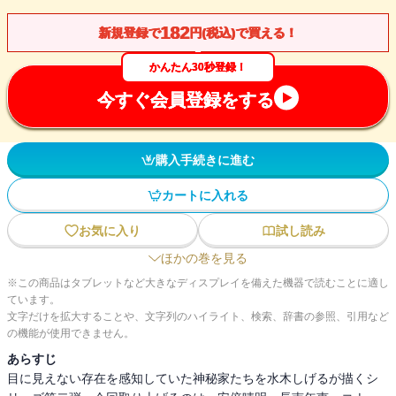
182
新規登録で
円(税込)で買える！
かんたん30秒登録！
今すぐ会員登録をする
購入手続きに進む
カートに入れる
お気に入り
試し読み
ほかの巻を見る
※この商品はタブレットなど大きなディスプレイを備えた機器で読むことに適し
ています。
文字だけを拡大することや、文字列のハイライト、検索、辞書の参照、引用など
の機能が使用できません。
あらすじ
目に見えない存在を感知していた神秘家たちを水木しげるが描くシ