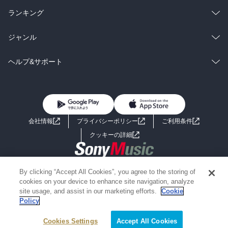
雑誌・グラビア
ビジネス・実用
ラノベ
小説
総合
コミック
ランキング
BL・TL
雑誌・グラビア
ビジネス・実用
ラノベ
小説
総合
コミック
ジャンル
BL・TL
雑誌・グラビア
ビジネス・実用
ラノベ
小説
コミック
男性コミック
ヘルプ&サポート
BL・TL
雑誌・グラビア
ビジネス・実用
女性コミック
コミック誌
初めての方へ
ヘルプ
BL・TL
ライトノベル
男子向けラノベ
よくあるご質問
お問い合わせ
会社情報
プライバシーポリシー
ご利用条件
女子向けラノベ
小説
利用規約
クッキーの詳細
国内小説
海外小説
Copyright 2017 - 2026 Sony Music Entertainment(Japan) Inc.
By clicking “Accept All Cookies”, you agree to the storing of
ミステリー
SF
Information on the site is for the Japan domestic market only
cookies on your device to enhance site navigation, analyze
powered by
site usage, and assist in our marketing efforts.
Cookie
Policy
歴史・時代小説
文学
Cookies Settings
Accept All Cookies
雑誌
グラビア写真集