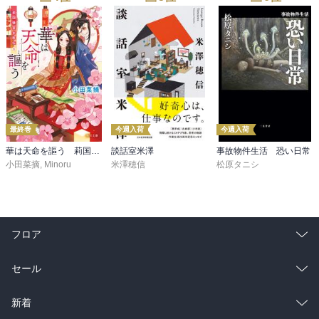
最終巻
今週入荷
今週入荷
華は天命を謳う 莉国後宮女医伝 五
談話室米澤
事故物件生活 恐い日常
小田菜摘
,
Minoru
米澤穂信
松原タニシ
フロア
総合
コミック
セール
ラノベ
小説
総合
コミック
新着