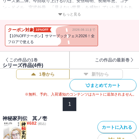
リーズ第二弾。今回取り上げるのは、安倍晴明、長南年恵、コナ
ン・ドイル、宮武外骨。「見えない世界」を感知していた異人たち
の半生とは。
もっと見る
クーポン対象
10%OFF
2026.08.11まで
【10%OFFクーポン】サマーブックフェス2026！全
フロアで使える
この作品の1巻
この作品の最新巻
シリーズ作品(
4
件)
1巻から
新刊から
まとめてカート
※無料、予約、入荷通知のコンテンツはカートに追加されません。
1
神秘家列伝 其ノ壱
¥
682
(税込)
カートに入れる