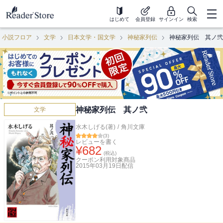
はじめて
会員登録
サインイン
検索
小説フロア
文学
日本文学・国文学
神秘家列伝
神秘家列伝 其ノ弐
神秘家列伝 其ノ弐
文学
水木しげる(著)
/
角川文庫
(
3
)
レビューを書く
¥
682
(税込)
クーポン利用対象商品
2015年03月19日
配信