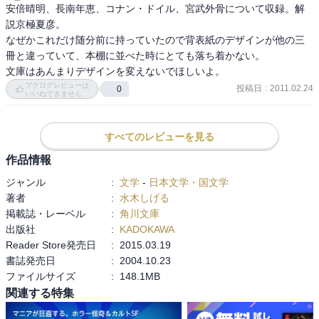
安倍晴明、長南年恵、コナン・ドイル、宮武外骨について収録。解
説京極夏彦。

なぜかこれだけ随分前に持っていたので背表紙のデザインが他の三
冊と違っていて、本棚に並べた時にとても落ち着かない。

文庫はあんまりデザインを変えないでほしいよ。
ブクログレビューは
投稿日
:
2011.02.24
0
いいねできません
すべてのレビューを見る
作品情報
ジャンル
:
文学
-
日本文学・国文学
著者
:
水木しげる
掲載誌・レーベル
:
角川文庫
出版社
:
KADOKAWA
Reader Store発売日
:
2015.03.19
書誌発売日
:
2004.10.23
ファイルサイズ
:
148.1MB
関連する特集