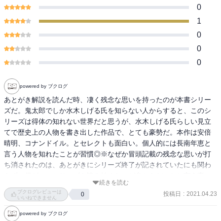
0
1
0
0
0
powered by ブクログ
あとがき解説を読んだ時、凄く残念な思いを持ったのが本書シリー
ズだ。鬼太郎でしか水木しげる氏を知らない人からすると、このシ
リーズは得体の知れない世界だと思うが、水木しげる氏らしい見立
てで歴史上の人物を書き出した作品で、とても豪勢だ。本作は安倍
晴明、コナンドイル。とセレクトも面白い。個人的には長南年恵と
言う人物を知れたことが習慣◎※なぜか冒頭記載の残念な思いが打
ち消されたのは、あとがきにシリーズ終了が記されていたにも関わ
らず、僕がこのシリーズを読み始めたのが参からだったと言う事
続きを読む
実。どーしてシリーズ継続になったのかその経緯を知りたい。と言
ブクログレビューは
投稿日
:
2021.04.23
0
うのは、私の性でしょうかw
いいねできません
powered by ブクログ