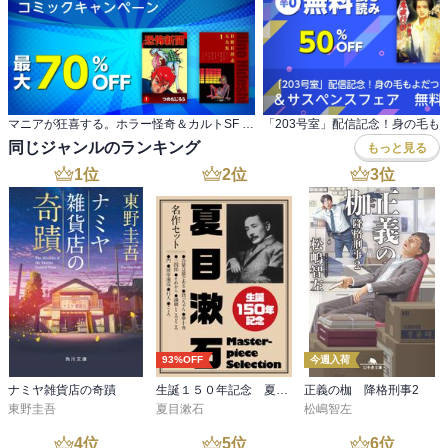
マニアが狂喜する。ホラー怪奇＆カルトSF コミックキャンペーン
同じジャンルのランキング
もっと見る
1
位
2
位
3
位
93%OFF
今週入荷
ナミヤ雑貨店の奇蹟
生誕１５０年記念 夏目漱石 名作セット
正義の枷 降格刑事2
東野圭吾
夏目漱石
松嶋智左
4
位
5
位
6
位