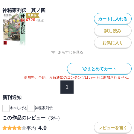
神秘家列伝 其ノ四
最新巻
カートに入れる
¥
726
(税込)
試し読み
お気に入り
あらすじを見る
まとめてカート
※無料、予約、入荷通知のコンテンツはカートに追加されません。
1
新刊通知
水木しげる
神秘家列伝
この作品のレビュー
（
3
件）
4.0
レビューを書く
平均