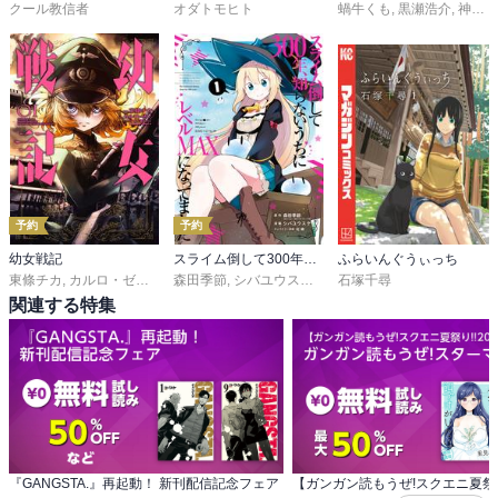
クール教信者
オダトモヒト
蝸牛くも
,
黒瀬浩介
,
神奈月昇
そんな両親の覚悟には胸が温かくなりますね

花火を見せられなかったあの日から前に進み続け、今では花火を見
なくても別に気にしないし、両親が京子に構う理由も多分以前とは
変わっている。でも、それがネガティブな変化ではなくて、ポジテ
ィブな変化だと感じられる描写の数々には思わずほっこりとした気
分になる

予約
予約
前に進む決意をして、京子の想いに向き合い、自分の思いとも向き
幼女戦記
スライム倒して300年、知らないうちにレベルMAXになってました
ふらいんぐうぃっち
合うことにした鉄男。彼と彼女の恋愛がどうなっていくか、気にな
東條チカ
,
カルロ・ゼン
,
篠月しのぶ
森田季節
,
シバユウスケ
,
紅緒
石塚千尋
りますな
関連する特集
『GANGSTA.』再起動！ 新刊配信記念フェア