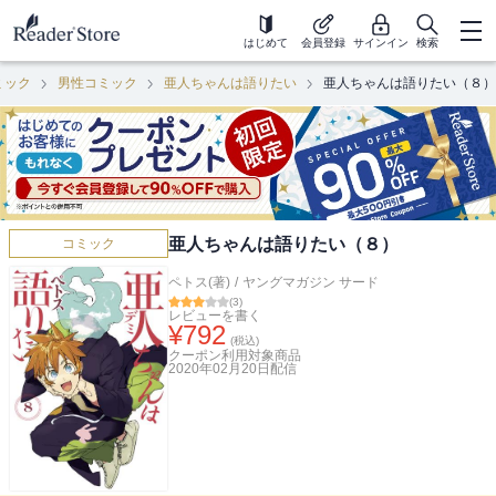
はじめて
会員登録
サインイン
検索
ミック
男性コミック
亜人ちゃんは語りたい
亜人ちゃんは語りたい（８）
亜人ちゃんは語りたい（８）
コミック
ペトス(著)
/
ヤングマガジン サード
(
3
)
レビューを書く
¥
792
(税込)
クーポン利用対象商品
2020年02月20日
配信