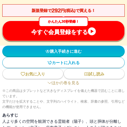
292
新規登録で
円(税込)で買える！
かんたん30秒登録！
今すぐ会員登録をする
購入手続きに進む
カートに入れる
お気に入り
試し読み
ほかの巻を見る
※この商品はタブレットなど大きなディスプレイを備えた機器で読むことに適し
ています。
文字だけを拡大することや、文字列のハイライト、検索、辞書の参照、引用など
の機能が使用できません。
あらすじ
人より多くの空間を観測できる霊能者（陽子）、頭と胴体が分離し