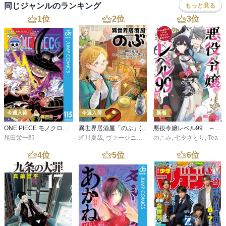
同じジャンルのランキング
もっと見る
1
位
2
位
3
位
今週入荷
今週入荷
新着
ONE PIECE モノクロ版 115
異世界居酒屋「のぶ」(22)
悪役令嬢レベル99 ～私は裏ボスですが魔王ではありません～ その６
尾田栄一郎
蝉川夏哉
,
ヴァージニア二等兵
のこみ
,
転
,
七夕さとり
,
Tea
4
位
5
位
6
位