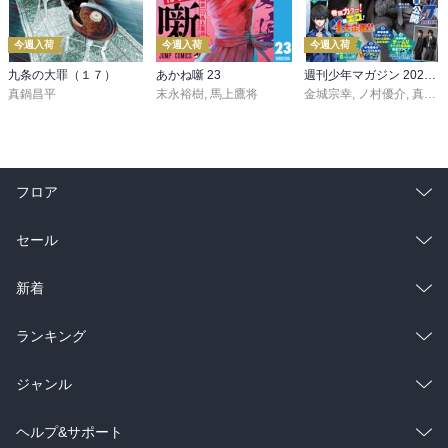
今週入荷
今週入荷
今週入荷
九条の大罪（１７）
あかね噺 23
週刊少年マガジン 2026年36・37号[2026年8月5日発売]
真鍋昌平
末永裕樹
,
馬上鷹将
金城宗幸
,
ノ村優介
,
真島ヒロ
フロア
総合
コミック
セール
ラノベ
小説
総合
コミック
新着
雑誌・グラビア
ビジネス・実用
ラノベ
小説
総合
コミック
ランキング
BL・TL
雑誌・グラビア
ビジネス・実用
ラノベ
小説
総合
コミック
ジャンル
BL・TL
雑誌・グラビア
ビジネス・実用
ラノベ
小説
コミック
男性コミック
ヘルプ&サポート