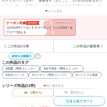
たデュラハン（京子）、座敷童子（ざしこ）、人の心が読めるキジ
ムナー（薫）。空間の向こう側にゆかりのある“空間組”の亜人＜デミ
＞が陽子の家に全員集合！ その結果、世界の危機（？）を引き起
もっと見る
こしたデュラハンの京子。そんな彼女の出生の秘密が明らか
に！？ そして、終わる恋と始まる恋。夏休みは学校の外で思い出
クーポン対象
10%OFF
2026.08.11まで
がたくさん！ ハイスクール亜人コメディ第８巻！
【10%OFFクーポン】サマーブックフェス2026！全
フロアで使える
この作品の1巻
この作品の最新巻
続巻を自動購入
この作品のタグ
#
恋愛（男性コミック）
#
女子高生（男性コミック）
#
先生コミック
#
コメディ（男性コミック）
#
ハートフル漫画
#
学園コミック
#
2017年アニメ化
シリーズ作品(
11
件)
全て表示する
1巻から
新刊から
まとめてカート