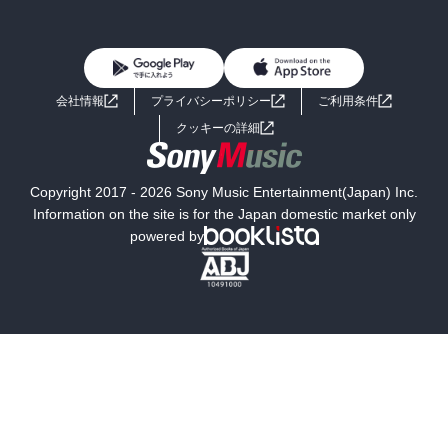
BL・TL
雑誌・グラビア
ビジネス・実用
女性コミック
コミック誌
初めての方へ
ヘルプ
BL・TL
ライトノベル
男子向けラノベ
よくあるご質問
お問い合わせ
会社情報
プライバシーポリシー
ご利用条件
女子向けラノベ
小説
利用規約
クッキーの詳細
国内小説
海外小説
Copyright 2017 - 2026 Sony Music Entertainment(Japan) Inc.
ミステリー
SF
Information on the site is for the Japan domestic market only
powered by
歴史・時代小説
文学
雑誌
グラビア写真集
ボーイズラブ
ティーンズラブ
人文・思想・歴史
社会・政治・法律
ビジネス・経済
サイエンス・テクノロジー