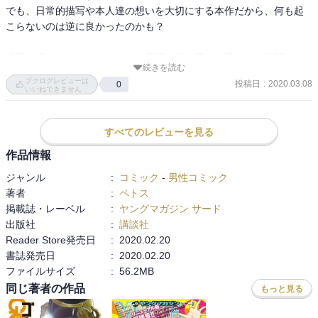
でも、日常的描写や本人達の想いを大切にする本作だから、何も起
こらないのは逆に良かったのかも？

世界を揺るがしかねないような展開の後に薫から呈された疑問は
続きを読む
「この世界の主役は誰なのか？」

ブクログレビューは
投稿日
:
2020.03.08
0
これに対して薫が挙げた人物は意外だったし、ちょっとこの描写が
いいねできません
後々どう活きてくるのか気になってしまうな

亜人の中では他人への影響が比較的低くて、それでいて普通の人間
すべてのレビューを見る
と亜人を繋ぐような役割を度々担うひかり

彼女がこの世界の主役であれば確かに面白いかもと思わせるだけの
作品情報
説得力は有ったね

ジャンル
:
コミック
-
男性コミック
……主役がどうとか、今回のように特に何も起こらず意味のない描
著者
:
ペトス
写かもしれないけど

掲載誌・レーベル
:
ヤングマガジン サード
出版社
:
講談社
Reader Store発売日
:
2020.02.20
54話以降の話からはそれぞれが一歩踏み出し、成長していく様子が
書誌発売日
:
2020.02.20
感じられた

ファイルサイズ
:
56.2MB
ここに来て、遂に京子の気持ちに向き合って彼女の想いに返事をし
同じ著者の作品
もっと見る
た鉄男。

鉄男の表情も言葉もなく、京子の表情の数々だけで話の流れを感じ