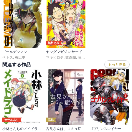
させる描写は良いね

おまけとしてこの時の遣り取りの全文が掲載されているけど、もし
あの台詞を本編でそのまま使用していたら二人共冷静すぎて味気な
く感じてしまったかもしれないね

言葉がなく、京子の表情から推測するしかないから京子の気持ちに
寄り添うことが出来るし、遅れてやってくる京子の涙も理解出来る

……慰めてるつもりがギャグ言ってるようにしか聞こえない薫の発
無料あり
言には思わず笑ってしまったけど。何故感動的展開の後にあれを入
ゴールデンマン
ヤングマガジン サード
れてしまったのか(笑)

ペトス
,
恵広史
マキヒロチ
,
敦森蘭
,
藤原ヒロユキ
,
福満しげゆき
,
ぺト
関連する作品
もっと見る
56話から語られるのは町一家の様子

京子はデュラハンなんて生きるのが難しそうな身の上なのに健気に
育ったなぁなんて以前から思っていたけど、こんなに賑やかな家庭
だったのね

ていうか、京子って後天的なデュラハンだったのか……

ある日突然娘の首が落ちるとかちょっとしたトラウマ映像ですよ？

でも、あの両親はそんな京子の姿に向き合った上で彼女との接し方
セールあり
完結
を変えず、京子が涙を流さずに生きられるようにサポートをしてい
小林さんちのメイドラゴン
古見さんは、コミュ症です。
ゴブリンスレイヤー
くと決めたわけだね
