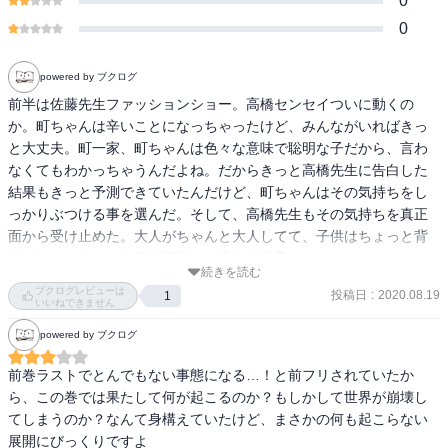
0
0
powered by ブクログ
前半は佐藤先生ファッションショー。高橋センセイついに動くの
か。町ちゃんは辛いことになっちゃったけど、みんながいればきっ
と大丈夫。町一家、町ちゃんは色々な意味で聡明な子だから、言わ
なくてもわかっちゃうんだよね。だからきっと高橋先生に告白した
結果もきっと予測できていたんだけど、町ちゃんはその気持ちをし
っかりぶつける事を選んだ。そして、高橋先生もその気持ちを真正
面から受け止めた。大人がちゃんと大人してて、子供はちょっと背
伸びしたがる。ある意味理想とも言える世界だな。
続きを読む
ブクログレビューは
投稿日
:
2020.08.19
1
いいねできません
powered by ブクログ
前巻ラストでとんでもない事態になる…！と前フリされていたか
ら、この巻では果たして何が起こるのか？もしかして世界が崩壊し
てしまうのか？なんて身構えていたけど、まさかの何も起こらない
展開にびっくりですよ
