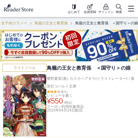
はじめて
会員登録
サインイン
検索
女子向けラノベ
鳥籠の王女と教育係
鳥籠の王女と教育係 ＜国守り＞の娘
鳥籠の王女と教育係 ＜国守り＞の娘
ライトノベル
響野夏菜(著)
,
カスカベアキラ(イラストレーター)
/
集
英社コバルト文庫
(
1
)
レビューを書く
¥
550
(税込)
クーポン利用対象商品
2015年04月24日
配信