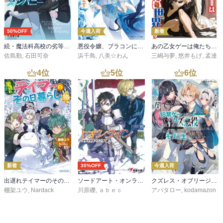
ないのかもって思いました。

そろそろ終わりそうな感じはするんですけど、最後はホントにゼル
50%OFF
今週入荷
新着
イークが魔法使いをやめちゃうのか、それとも魔王が呪いを解いて
くれるのか、結末が気になりますね。

続・魔法科高校の劣等生 メイジアン・カンパニー(11)
悪役令嬢、ブラコンにジョブチェンジします９【電子特典付き】
あの乙女ゲーは俺たちに厳しい世界です 6
佐島勤
,
石田可奈
浜千鳥
,
八美☆わん
三嶋与夢
,
悠井もげ
,
孟達
次巻は9月だそう。結構早く読めそうですね。
4
位
5
位
6
位
新着
30%OFF
今週入荷
出遅れテイマーのその日暮らし 16
ソードアート・オンライン29 ユナイタル・リングVIII
クズレス・オブリージュ６ 18禁ゲー世界のクズ悪役に転生してしまった俺は、原作知識の力でどうしてもモブ人生をつかみ取りたい【電子特別版】
棚架ユウ
,
Nardack
川原礫
,
ａｂｅｃ
アバタロー
,
kodamazon