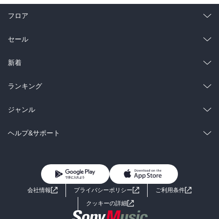
フロア
総合
コミック
セール
ラノベ
小説
総合
コミック
新着
雑誌・グラビア
ビジネス・実用
ラノベ
小説
総合
コミック
ランキング
BL・TL
雑誌・グラビア
ビジネス・実用
ラノベ
小説
総合
コミック
ジャンル
BL・TL
雑誌・グラビア
ビジネス・実用
ラノベ
小説
コミック
男性コミック
ヘルプ&サポート
BL・TL
雑誌・グラビア
ビジネス・実用
女性コミック
コミック誌
初めての方へ
ヘルプ
BL・TL
ライトノベル
男子向けラノベ
よくあるご質問
お問い合わせ
会社情報
プライバシーポリシー
ご利用条件
女子向けラノベ
小説
利用規約
クッキーの詳細