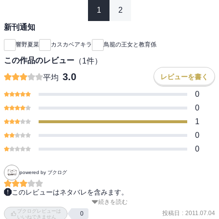
1
2
新刊通知
響野夏菜
カスカベアキラ
鳥籠の王女と教育係
この作品のレビュー
（
1
件）
3.0
レビューを書く
平均
0
0
1
0
0
powered by ブクログ
このレビューはネタバレを含みます。
続きを読む
前巻の最後で何かするって言ってたように思う、ゼルイークですけ
ブクログレビューは
ど、いきなり「魔法使いをやめる」って言い出したのにはびっく
投稿日
:
2011.07.04
0
いいねできません