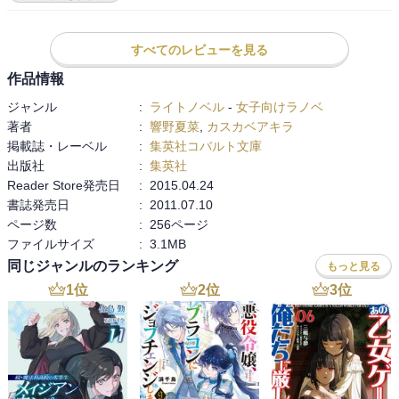
り。何でも魔法を使っていた人が、魔法なしの生活ができるのかっ
ていうとこもあって、ちょっと想像できません。なんかよりヘタレ
度が増しそうです。

すべてのレビューを見る
作品情報
あと、相変わらず毒舌のやり取りをしてるゼルイークとエルレイン
ジャンル
:
ライトノベル
-
女子向けラノベ
ですけど、その内容が、最初の頃とは違って、甘い感じがするんで
著者
:
響野夏菜
,
カスカベアキラ
すよね。こそばいっていうか。もうちょっと態度も甘いといいんで
掲載誌・レーベル
:
集英社コバルト文庫
すけど。

出版社
:
集英社
Reader Store発売日
:
2015.04.24
それに、リオとアレクセイも気になります。エルレインとの婚約が
書誌発売日
:
2011.07.10
なくなって、モテモテになったアレクセイにヤキモキしたリオが、
ページ数
:
256ページ
とうとう告白しちゃいましたけど、それに対するアレクセイの返答
ファイルサイズ
:
3.1MB
は、彼なりに考えたものだとは思うのですけど、決死の覚悟で告白
したリオに取っては、もっとちゃんと答えて欲しいって思うかも。
同じジャンルのランキング
もっと見る
やっぱ、二人はくっついて欲しいですし。

1
位
2
位
3
位
この巻は、サブタイトルが「国守りの娘」とあるからには・・・と
思っていたら、亡くなったはずのエルレインの母、レリが魔王エル
ゼラスのそばにいるということが分かって、母との再会を果たしま
す。エルゼラスの態度がちょっと？ですけど、それほど嫌な人では