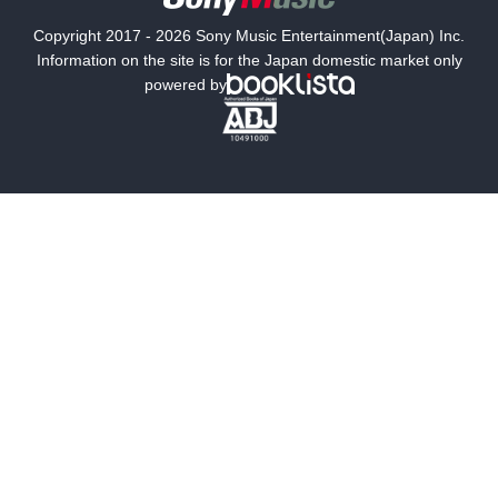
国内小説
海外小説
Copyright 2017 - 2026 Sony Music Entertainment(Japan) Inc.
ミステリー
SF
Information on the site is for the Japan domestic market only
powered by
歴史・時代小説
文学
雑誌
グラビア写真集
ボーイズラブ
ティーンズラブ
人文・思想・歴史
社会・政治・法律
ビジネス・経済
サイエンス・テクノロジー
コンピュータ・情報
くらし・家庭
料理・酒
ファッション・美容・ダイエット
ホビー&カルチャー
スポーツ・アウトドア