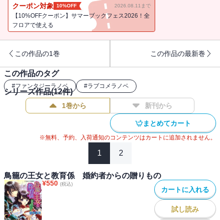
る中、エルレインは亡き母レリが生きているという話を聞き――!?
クーポン対象
10%OFF
2026.08.11まで
【10%OFFクーポン】サマーブックフェス2026！全
フロアで使える
この作品の1巻
この作品の最新巻
この作品のタグ
#
ファンタジーラノベ
#
ラブコメラノベ
シリーズ作品(
12
件)
1巻から
新刊から
まとめてカート
※無料、予約、入荷通知のコンテンツはカートに追加されません。
1
2
鳥籠の王女と教育係 婚約者からの贈りもの
¥
550
(税込)
カートに入れる
試し読み