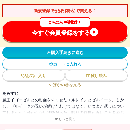
55
新規登録で
円(税込)で買える！
かんたん30秒登録！
今すぐ会員登録をする
購入手続きに進む
カートに入れる
お気に入り
試し読み
ほかの巻を見る
あらすじ
魔王イゴーゼルとの対面をすませたエルレインとゼルイーク。しか
し、ゼルイークの呪いが解けたわけではなく、いつまた眠りについ
てしまうかも分からない状態だった。眠りの時期が近いことを感じ
たゼルイークは、呪いを解消し、エルレインたちと同じ時を生きる
もっと見る
ため、魔法を捨てる決断をしようとしていた。そう告げられ葛藤す