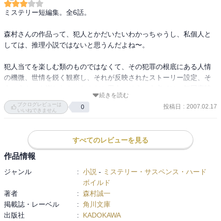
ミステリー短編集。全6話。

森村さんの作品って、犯人とかだいたいわかっちゃうし、私個人と
しては、推理小説ではないと思うんだよね〜。

犯人当てを楽しむ類のものではなくて、その犯罪の根底にある人情
の機微、世情を鋭く観察し、それが反映されたストーリー設定、そ
ういうものを楽しむものなんだと思う。そういう点では、毎回素晴
続きを読む
らしい洞察力を発揮されてます。含蓄があるっていうのかな？感嘆
ブクログレビューは
投稿日
:
2007.02.17
0
いいねできません
すべてのレビューを見る
作品情報
ジャンル
:
小説
-
ミステリー・サスペンス・ハード
ボイルド
著者
:
森村誠一
掲載誌・レーベル
:
角川文庫
出版社
:
KADOKAWA