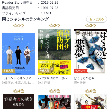
Reader Store発売日
:
2015.02.25
書誌発売日
:
1991.07.23
ファイルサイズ
:
1.1MB
同じジャンルのランキング
もっと見る
1
位
2
位
3
位
本日入荷
今週入荷
50%OFF
【イベント応募シリアルコード付】池田匡志出演・オーディオフォトブック「あの日」SPECIAL EDITION（音声／動画付）
ハヤブサ消防団 森へつづく道
ばくうどの悪夢
池田匡志
,
七寒六温
,
konoko58
池井戸潤
,
村崎キコ
澤村伊智
4
位
5
位
6
位