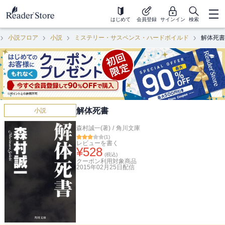
はじめて
会員登録
サインイン
検索
小説フロア
小説
ミステリー・サスペンス・ハードボイルド
解体死書
解体死書
小説
森村誠一(著)
/
角川文庫
(
1
)
レビューを書く
¥
528
(税込)
クーポン利用対象商品
2015年02月25日
配信