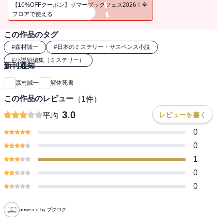
【10%OFFクーポン】サマーブックフェス2026！全
フロアで使える
この作品のタグ
#
森村誠一
#
日本のミステリー・サスペンス小説
#
小説短編集（ミステリー）
新刊通知
森村誠一
解体死書
この作品のレビュー
（
1
件）
3.0
レビューを書く
平均
0
0
1
0
0
powered by ブクログ