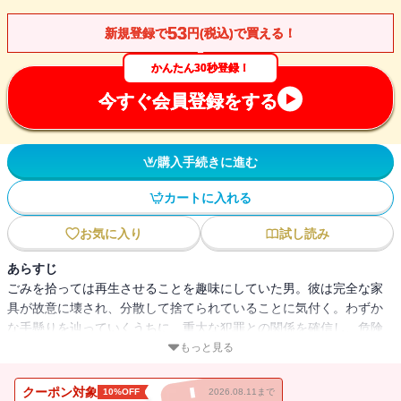
53
新規登録で
円(税込)で買える！
かんたん30秒登録！
今すぐ会員登録をする
購入手続きに進む
カートに入れる
お気に入り
試し読み
あらすじ
ごみを拾っては再生させることを趣味にしていた男。彼は完全な家
具が故意に壊され、分散して捨てられていることに気付く。わずか
な手懸りを辿っていくうちに、重大な犯罪との関係を確信し、危険
を承知で単身犯人を追い始めるが――!? 表題作を含む、スリリング
もっと見る
な展開に満ちた六編を収録する傑作集。
クーポン対象
10%OFF
2026.08.11まで