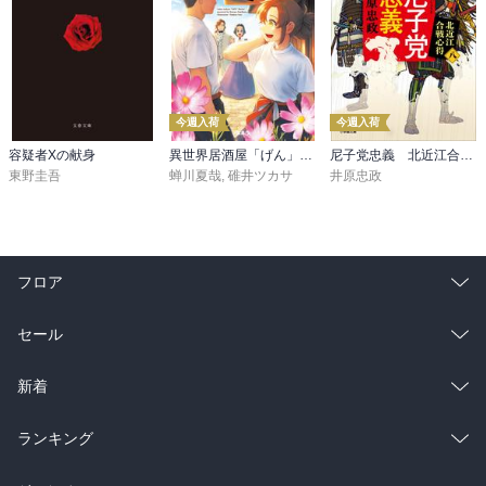
今週入荷
今週入荷
容疑者Xの献身
異世界居酒屋「げん」三杯目
尼子党忠義 北近江合戦心得〈八〉
東野圭吾
蝉川夏哉
,
碓井ツカサ
井原忠政
フロア
総合
コミック
セール
ラノベ
小説
総合
コミック
新着
雑誌・グラビア
ビジネス・実用
ラノベ
小説
総合
コミック
ランキング
BL・TL
雑誌・グラビア
ビジネス・実用