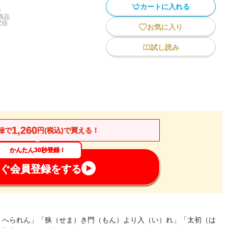
カートに入れる
)
商品
配信
お気に入り
試し読み
1,260
録で
円(税込)で買える！
かんたん30秒登録！
ぐ会員登録をする
）へられん」「狭（せま）き門（もん）より入（い）れ」「太初（は