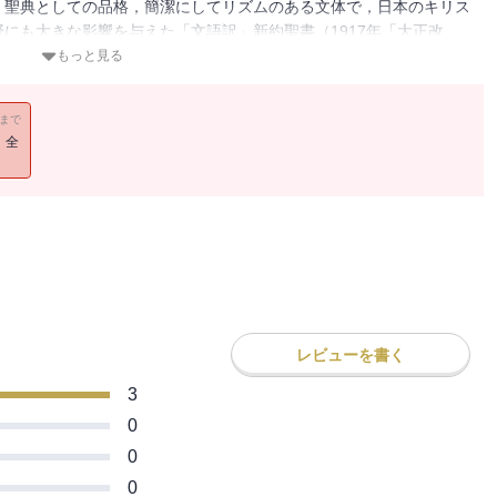
．聖典としての品格，簡潔にしてリズムのある文体で，日本のキリス
にも大きな影響を与えた「文語訳」新約聖書（1917年「大正改
ある「詩篇」（明治訳）を併収．総ルビ．（解説＝鈴木範久）
もっと見る
11まで
！全
レビューを書く
3
0
0
0