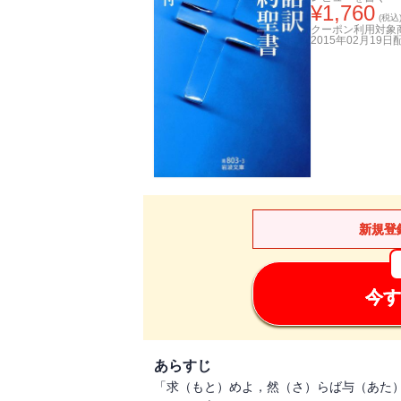
¥
1,760
(税込
クーポン利用対象
2015年02月19日
新規登
今す
あらすじ
「求（もと）めよ，然（さ）らば与（あた