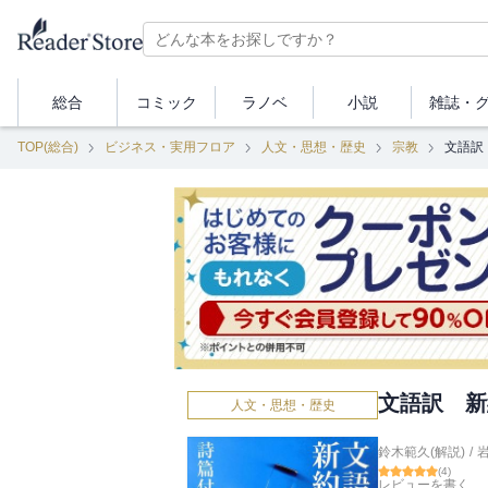
総合
コミック
ラノベ
小説
雑誌・
TOP(総合)
ビジネス・実用フロア
人文・思想・歴史
宗教
文語訳
文語訳 新
人文・思想・歴史
鈴木範久(解説)
/
(
4
)
レビューを書く