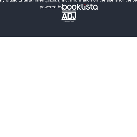
y Music Entertainment(Japan) Inc. Information on the site is for the 
ものの知られぬはなく、明かにならぬはなし。然れば汝ら聴くこと如
powered by
られ、有たぬ人は、その有てりと思ふ物をも取らるべし』

行ふ此らの者なり』

き証のために足の塵を払へ』

て、日々おのが十字架を負ひて我に従へ。己が生命を救はんと思ふ者
人は之を救はん。

己と父と聖なる御使たちとの栄光をもて来らん時に恥づべし。』

汝らと偕にをりて、汝らを忍ばん。』

る者は、我を受くるなり。我を受くる者は、我を遣しし者を受くるな
なり』

子は枕する所なし』

汝は往きて神の国を言ひ弘めよ』

の国に適ふ者にあらず』

も、先づ平安この家にあれと言へ。もし平安の子、そこに居らば、汝
ずば、其の平安は汝らに帰らん。
