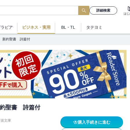
詳細検索
はじ
グラビア
ビジネス
・実用
BL・TL
タテヨミ
 新約聖書 詩篇付
約聖書 詩篇付
岩波文庫
購入手続きに進む