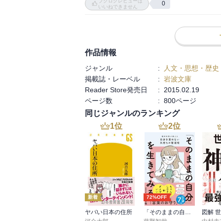
ブクログレビューは
The Gospel of Luke

0
しかし、日本人の翻訳者たちは聖典に相応し
いいねできません
ルカ伝福音書

どうすればそれを両立することができるか？
その一つが「漢字＋ふりがな」の秀逸な使い
第二章

『何故われを尋ねたるか、我はわが父の家に
「審判」に「さばき」、「汚穢」に「けがれ
作品情報
「患難」に「なやみ」など、耳で聞けばわか
ジャンル
:
人文・思想・歴史
第四章

掲載誌・レーベル
:
岩波文庫
『「人の生くるはパンのみに由るにあらず」
戦後、日本では漢字のルビの使い方に随分制
Reader Store発売日
:
2015.02.19
『「主なる汝の神を拝し、ただ之にのみ事ふ
この頃の柔軟さと語彙の豊かさには、改めて
ページ数
:
800ページ
『「主なる汝の神を試むべからず」と云ひて
他の言語では表現不可能な重層性が、この訳
『主の御霊われに在す。これ我に油を注ぎ
同じジャンルのランキング
日本語の面白さ、漢字の面白さを感じる。

盲人に見ゆる事とを告げしめ、圧へらるる者
1
位
2
位
『われ誠に汝らに告ぐ、預言者は己が郷にて
ただ、日本聖書協会から、文庫サイズで同じ
『黙せ、その人より出でよ』

ステンドグラス風のおしゃれな装丁でハー
『われ又ほかの町々にも神の国の福音を宣伝
で、岩波版とそんなに値段は変わらない。

文語訳に限らず、日本聖書協会は四季折々
第五章

目・軽さ重視ならば、そちらがいいかもしれ
『懼るな、なんぢ今より後、人を漁らん』

新着
72%OFF
『わが意なり、潔くなれ』

だが、岩波版は電子版があり、日本聖書協会
『人よ汝の罪ゆるされたり』

そして今のところ、電子版文語訳は岩波版の
ヤバい日本の住所
「そのままの自分」を生きてみる 精神科医が教える自分を責めない気持ちの整理術 (特装版)
『健康なる者は医者を要せず、ただ病ある