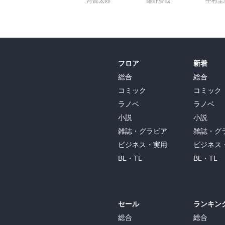
河合太郎
藤野智哉
中村圭
当たり前だが、電子版は世界最薄・最軽量の
改めさせんとて来れり』

そして、自分の好みに合わせて文字を拡大す
『たれも新しき衣を切り取りて、旧き衣を
SonyReaderT3（赤）の落ち着いた雰
取りたる裂も旧きものに合はじ。誰も新し
よって、電子版文語訳ならソニーで岩波版一
をはりさき漏れ出でて嚢も廃らん。新しき
ち、新しき葡萄酒を望む者はあらじ。「旧き
ただ、キリスト教徒が礼拝で使うには、この
フロア
新着
何故なら、礼拝などでは聖書の指定箇所をす
第六章

総合
総合
そういう場合は紙でめくるか、iOS/Andro
『人の子は安息日の主たるなり』

この電子書籍は「マタイ伝福音書」などの
コミック
コミック
『幸福なるかな、貧しき者よ、神の国は汝ら
「章」や「節」で指定できない、いわゆる普
ラノベ
ラノベ
幸福なる哉、いま飢うる者よ、汝ら飽くこと
各書冒頭にジャンプして、そこからタップし
小説
小説
幸福なる哉、いま泣く者よ、汝ら笑ふことを
その間に聖書拝読の時間は終わってしまうだ
雑誌・グラビア
雑誌・グ
人なんぢらを憎み、人の子のために遠ざけ
SonyReaderT3が礼拝に持ち込んでも
び躍れ。視よ、天にて汝らの報は大なり、彼
ビジネス・実用
ビジネス
まあ、うちの教会は新共同訳使用なんで関係
されど禍害なるかな、富む者よ、汝らは既に
BL・TL
BL・TL
禍害なる哉、いま飽く者よ、汝らは飢ゑん。
だが、そうではなく、文学的に読んでいくに
禍害なる哉、いま笑ふ者よ、汝らは悲しみ泣
電子版文語訳というのは問題ない。

凡ての人、なんぢらを誉めなば、汝ら禍害な
むしろやたらジャンプせず、腰を据えて読む
われ更に汝ら聴くものに告ぐ、なんぢらの
冒頭の系図はさっと流して（笑）、「イエス
セール
ランキン
る者のために祈れ。なんぢの頬を打つ者に
以降の、格調高くもわかりやすい日本語を楽
総合
総合
すべて求むる者に与へ、なんぢの物を奪ふ