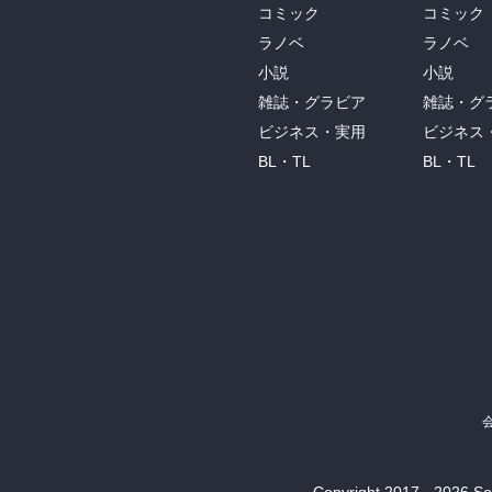
コミック
コミック
んぢら己を愛する者を愛せばとて、何の嘉
他の訳が気になるのであれば、Google Pla
に善をなす者に善を為すとも、何の嘉すべ
ラノベ
ラノベ
で、それと見比べながら読むのもありだと思
人に貸すとも、何の嘉すべき事あらん、罪
YouVersionというところのアプリは多言
小説
小説
善をなし、何をも求めずして貸せ、然らば
他の訳と比べることで、文語訳の深さを感じ
雑誌・グラビア
雑誌・グ
もの、悪しき者にも仁慈あるなり。汝らの
ビジネス・実用
ビジネス
かるる事あらじ。人を罪に定むな、然らば
一つ残念なのは、岩波版は紙版も電子版も「
ん。人に与へよ、然らば汝らも与へられん
BL・TL
BL・TL
できれば、漢字も当時のまま（旧字）だとよ
中に入れん。汝等おのが量る量にて量らるべ
（日本聖書協会の方は旧字旧かな）

『悪しき果を結ぶ善き樹はなく、また善き果
善き人は心の善き倉より善きものを出し、悪
比べると残念ではあるのだが、電子書籍とし
聴きて行はぬ者は、基なくして家を土の上
これだけ文学的に優れたものが電子書籍のラ
壊、甚だし』

第八章

『種播く者その種を播かんとて出づ。播く
む。岩の上に落ちし種あり、生え出でたれ
て之を塞ぐ。良き地に落ちし種あり、生え出
『きく耳ある者は聴くべし』

『なんぢらは神の国の奥義を知ることを許
為なり。譬の意は是なり。種は神の言なり。