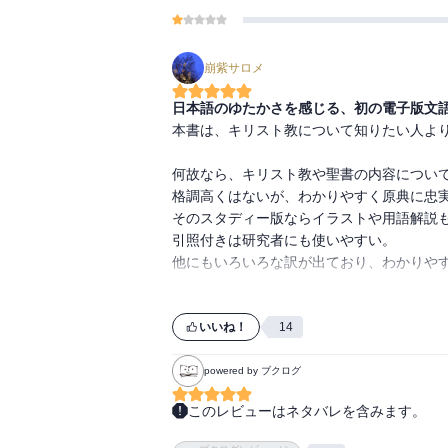
崩紫サロメ
日本語のゆたかさを感じる、初の電子版文
本書は、キリスト教について知りたい人より
何故なら、キリスト教や聖書の内容について
格調高くはないが、わかりやすく原典に忠実
そのスタディー版ならイラストや用語解説も
引照付きは研究者にも使いやすい。

他にもいろいろな訳が出ており、わかりやす
だが、文語訳の良さはそこではないだろう。
これは、明治から大正にかけて、日本で初め
いいね！
14
西洋の文明をいかに取り入れるか。

日本にはない概念をどのように日本語にして
powered by ブクログ
このレビューはネタバレを含みます。
解説にあるとおり、翻訳の際、様々な問題に
欧米人の宣教師たちは、訳に「わかりやすさ