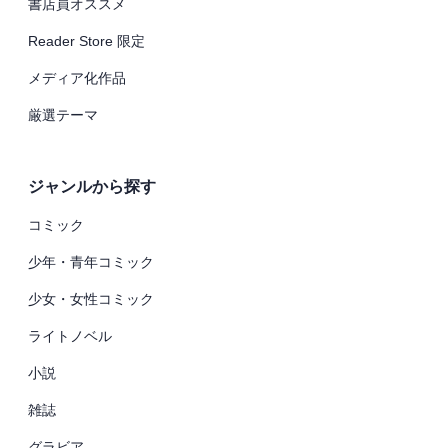
書店員オススメ
Reader Store 限定
メディア化作品
厳選テーマ
ジャンルから探す
コミック
少年・青年コミック
少女・女性コミック
ライトノベル
小説
雑誌
グラビア