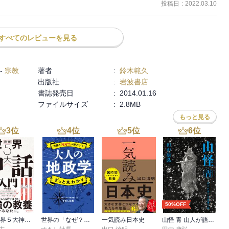
投稿日
:
2022.03.10
い荘厳さ、つまり漢文的な格調を求めた。



方だ。

すべてのレビューを見る
居るべきを知らぬか』

」、「復活」に「よみがえり」、

りやすく、目で見れば適度な格調がある。

-
宗教
著者
:
鈴木範久
出版社
:
岩波書店
と録されたり』

限をかけてしまったが、

書誌発売日
:
2014.01.16
べし」と録されたり』

感心する。

ファイルサイズ
:
2.8MB
あり』

にはある。

て貧しき者に福音を宣べしめ、我を遣はして囚人に赦を得ることと、
もっと見る
を放ちて自由を与へしめ、主の喜ばしき年を宣伝へしめ給ふなり』

3
位
4
位
5
位
6
位
喜ばるることなし。』

訳・内容（新訳＋詩篇）のものが出ている。

ドカバーだが、辞書のような薄く上質な紙なので厚さが半分くらい
へざるを得ず、わが遣されしは之が為なり』

（？）いろいろなデザインのオシャレ聖書を出しているので、見た
ない。

50%OFF
版は電子版がない。

みだ。

図解 世界５大神話入門
世界の「なぜ？」が見えてくる 大人の地政学 ざっと丸わかり
一気読み日本史
山怪 青 山人が語る不思議な話
者、これを要す。我は正しき者を招かんとにあらで、罪人を招きて悔