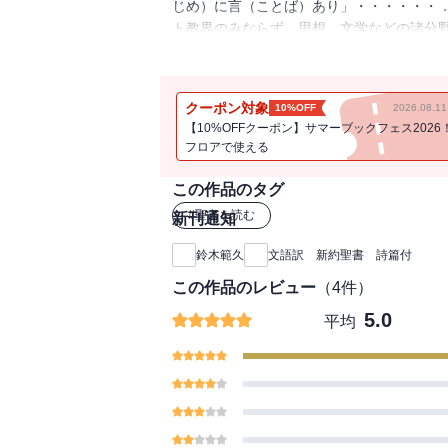
じめ）に言（ことば）あり」・・・・・・
ト教界のみならず，思想，文学などの諸分野
訳」版）に，おなじく格調の高さで定評が
クーポン対象
10%OFF
2026.08.
【10%OFFクーポン】サマーブックフェス2026
フロアで使える
この作品のタグ
#
聖書を読む
新刊通知
鈴木範久
文語訳 新約聖書 詩篇付
この作品のレビュー
（
4
件）
5.0
平均