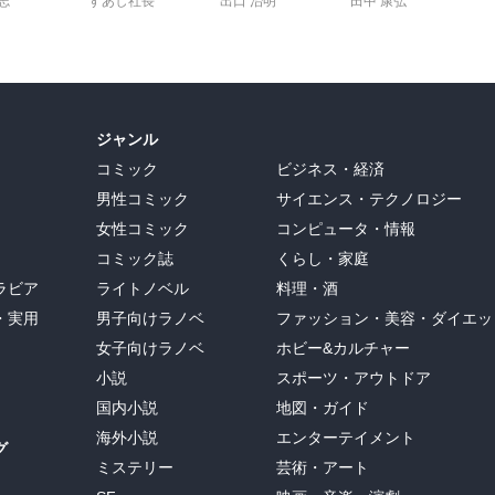
志
すあし社長
出口 治明
田中 康弘
日本聖書協会の聖書よりもさらに軽い。

ることもできる。

繕ふ者はあらじ。もし然せば新しきものも破れ、かつ新しきものより
囲気が、文語訳聖書とマッチする気がする。

き葡萄酒を、ふるき革嚢に入るることは為じ。もし然せば葡萄酒は嚢
択ということになる（←！？）

葡萄酒は、新しき革嚢に入るべきなり。誰も旧き葡萄酒を飲みての
は善し」と云へばなり』

電子版は少し不便かもしれない。

ジャンル
ぐに開かねばならないので、

コミック
ビジネス・経済
idの聖書アプリを使った方が絶対早い。

「書」単位のジャンプはできるが、それよりも細かい単位である
男性コミック
サイエンス・テクノロジー
の有なり。

通の電子書籍であるからだ。

女性コミック
コンピュータ・情報
を得ん。

てめくっていたら

コミック誌
くらし・家庭
得ん。

ろう。よって教会では使えない(苦笑)

ラビア
ライトノベル
料理・酒
謗り汝らの名を悪しとして棄てなば、汝ら幸福なり。その日には、喜
違和感のないデザインであるだけに、ちょっと残念。

らの先祖が預言者たちに為ししも、斯くありき。

・実用
男子向けラノベ
ファッション・美容・ダイエッ
ないが（笑）

その慰安を受けたり。

女子向けラノベ
ホビー&カルチャー


は

小説
スポーツ・アウトドア
かん。

国内小説
地図・ガイド
り。彼らの先祖が虚偽の預言者たちに為ししも、斯くありき。

に値する訳だ。

仇を愛し汝らを憎む者を善くし、汝らを詛ふ者を祝し、汝らを辱しむ
海外小説
エンターテイメント
・キリストの誕生は左のごとし。」

グ
は、他の頬をも向けよ。なんぢの上衣を取る者には下衣をも拒むな。
しんでほしい。

ミステリー
芸術・アート
者に復索むな。なんぢら人に為られんと思ふごとく人にも然せよ。な