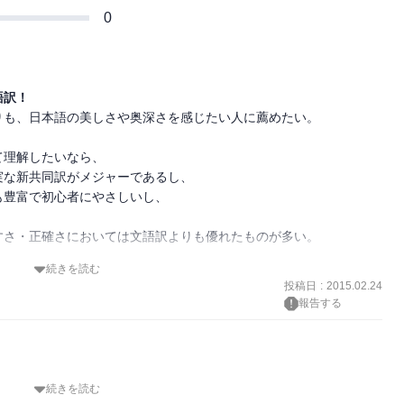
0
語訳！
も、日本語の美しさや奥深さを感じたい人に薦めたい。

理解したいなら、

な新共同訳がメジャーであるし、

豊富で初心者にやさしいし、

さ・正確さにおいては文語訳よりも優れたものが多い。

続きを読む


投稿日
:
2015.02.24
て訳された聖書である。

報告する
いくか。

ぶつかった。

続きを読む
」を求めた。
