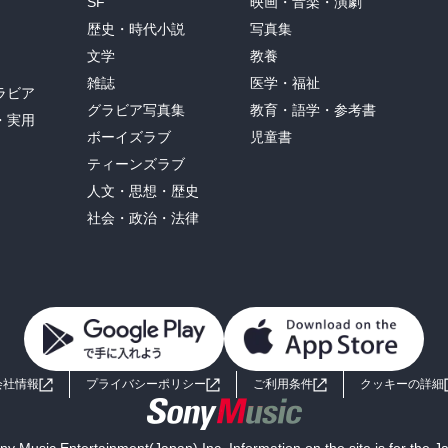
SF
映画・音楽・演劇
すべき事あらん、罪人にても己を愛する者を愛するなり。汝等おのれ
y（App Store)で「聖書」で検索するといろいろなアプリがあるの
歴史・時代小説
写真集
き事あらん、罪人にても然するなり。なんぢら得る事あらんと思ひて
う。

文学
教養
人にても均しきものを受けんとて罪人に貸すなり。汝らは仇を愛し、
語対応、口語訳収録で使いやすい。

、その報は大ならん。かつ至高者の子たるべし。至高者は恩を知らぬ
雑誌
医学・福祉
る人も多いだろう。

ラビア
父の慈悲なるごとく、汝らも慈悲なれ。人を審くな、然らば汝らも審
グラビア写真集
教育・語学・参考書
・実用
、汝らも罪に定めらるる事あらじ。人を赦せ、然らば汝らも赦され
新字旧かな」で表記していること。

ボーイズラブ
児童書
。人は量をよくし、押し入れ、揺り入れ溢るるまでにして、汝らの懐
かったと思う。

ティーンズラブ
し』

を結ぶ悪しき樹はなし。樹はおのおの其の果によりて知らる。

人文・思想・歴史
しき人は悪しき倉より悪しき物を出す。

て読んでいて、違和感はないし、読みやすい。

社会・政治・法律
に建てたる人のごとし。流その家を衝けば、直ちに崩れて、その破
インナップに加わったことを、

とき路の傍らに落ちし種あり、踏みつけられ、又そらの鳥これを啄
ど潤沢なきによりて枯る。茨の中に落ちし種あり、茨も共に生え出で
でて百倍の実を結べり』

会社情報
プライバシーポリシー
ご利用条件
クッキーの詳細
されたれど、他の者は譬にてせらる。彼らの見て見ず、聞きて悟らぬ

