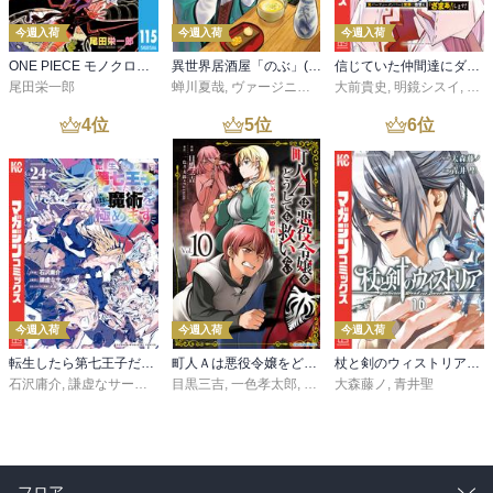
今週入荷
今週入荷
今週入荷
ONE PIECE モノクロ版 115
異世界居酒屋「のぶ」(22)
信じていた仲間達にダンジョン奥地で殺されかけたがギフト『無限ガチャ』でレベル９９９９の仲間達を手に入れて元パーティーメンバーと世界に復讐＆『ざまぁ！』します！（２３）
尾田栄一郎
蝉川夏哉
,
ヴァージニア二等兵
大前貴史
,
転
,
明鏡シスイ
,
ｔｅ
4
位
5
位
6
位
今週入荷
今週入荷
今週入荷
転生したら第七王子だったので、気ままに魔術を極めます（２４）
町人Ａは悪役令嬢をどうしても救いたい ～どぶと空と氷の姫君～１０【電子書店共通特典イラスト付】
杖と剣のウィストリア（１６）
石沢庸介
,
謙虚なサークル
,
メル。
目黒三吉
,
一色孝太郎
,
Parum
大森藤ノ
,
青井聖
フロア