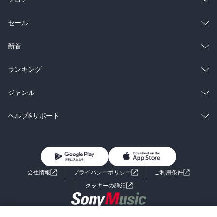
総合
コミック
セール
ラノベ
小説
総合
コミック
新着
雑誌・グラビア
ビジネス・実用
ラノベ
小説
総合
コミック
ランキング
BL・TL
雑誌・グラビア
ビジネス・実用
ラノベ
小説
総合
コミック
ジャンル
BL・TL
雑誌・グラビア
ビジネス・実用
ラノベ
小説
コミック
男性コミック
ヘルプ&サポート
BL・TL
雑誌・グラビア
ビジネス・実用
女性コミック
コミック誌
初めての方へ
ヘルプ
BL・TL
ライトノベル
男子向けラノベ
よくあるご質問
お問い合わせ
会社情報
プライバシーポリシー
ご利用条件
女子向けラノベ
小説
利用規約
クッキーの詳細
国内小説
海外小説
Copyright 2017 - 2026 Sony Music Entertainment(Japan) Inc.