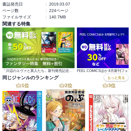
書誌発売日
:
2019.03.07
ページ数
:
224ページ
ファイルサイズ
:
140.7MB
関連する特集
「川辺のエヴァと異人たち」新刊発売記念！ ファンタジー特集 無料+割引
FEEL COMICSほか 8月新刊フェア!
同じジャンルのランキング
もっと見る
1
位
2
位
3
位