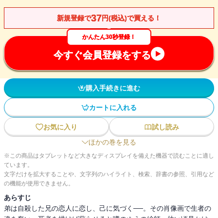
37
新規登録で
円(税込)で買える！
かんたん30秒登録！
今すぐ会員登録をする
購入手続きに進む
カートに入れる
お気に入り
試し読み
ほかの巻を見る
※この商品はタブレットなど大きなディスプレイを備えた機器で読むことに適し
ています。
文字だけを拡大することや、文字列のハイライト、検索、辞書の参照、引用など
の機能が使用できません。
あらすじ
弟は自殺した兄の恋人に恋し、己に気づく──。その肖像画で生者の