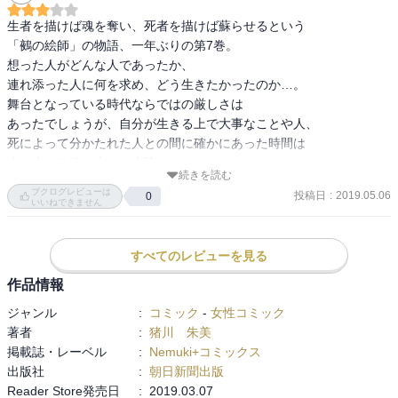
生者を描けば魂を奪い、死者を描けば蘇らせるという

「鵺の絵師」の物語、一年ぶりの第7巻。

想った人がどんな人であったか、

連れ添った人に何を求め、どう生きたかったのか…。

舞台となっている時代ならではの厳しさは

あったでしょうが、自分が生きる上で大事なことや人、

死によって分かたれた人との間に確かにあった時間は

人の生きる道に大きな光陰をもたらしますね。

続きを読む
今巻もしみじみと心に沁みるエピソードの数々でした。

ブクログレビューは
投稿日
:
2019.05.06
0
新キャラクター・カヲルくんの若さと明るさが眩しいです。

いいねできません
また物語に新しい流れを加えてくれるでしょうね～。
すべてのレビューを見る
作品情報
ジャンル
:
コミック
-
女性コミック
著者
:
猪川 朱美
掲載誌・レーベル
:
Nemuki+コミックス
出版社
:
朝日新聞出版
Reader Store発売日
:
2019.03.07