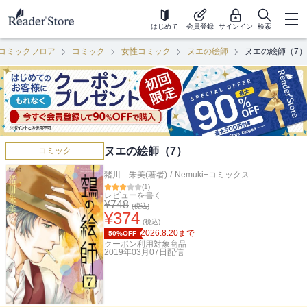
はじめて
会員登録
サインイン
検索
コミックフロア
コミック
女性コミック
ヌエの絵師
ヌエの絵師（7）
ヌエの絵師（7）
コミック
猪川 朱美(著者)
/
Nemuki+コミックス
(
1
)
レビューを書く
¥
748
(税込)
¥
374
(税込)
2026.8.20
まで
50%OFF
クーポン利用対象商品
2019年03月07日
配信