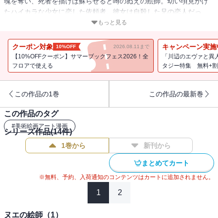
魂を奪い、死者を描けば蘇らせると噂のぬえの絵師。幼い頃見かけ
たハイカラな少女に恋した依頼者。彼女は自殺した兄の恋人だっ
た。依頼者はかなわない自分の初恋を描いてほしいというのだが
もっと見る
──。
クーポン対象
キャンペーン実施
10%OFF
2026.08.11まで
【10%OFFクーポン】サマーブックフェス2026！全
「川辺のエヴァと異
フロアで使える
タジー特集 無料+
この作品の1巻
この作品の最新巻
この作品のタグ
#
美術絵画アート漫画
シリーズ作品(
14
件)
1巻から
新刊から
まとめてカート
※無料、予約、入荷通知のコンテンツはカートに追加されません。
1
2
ヌエの絵師（1）