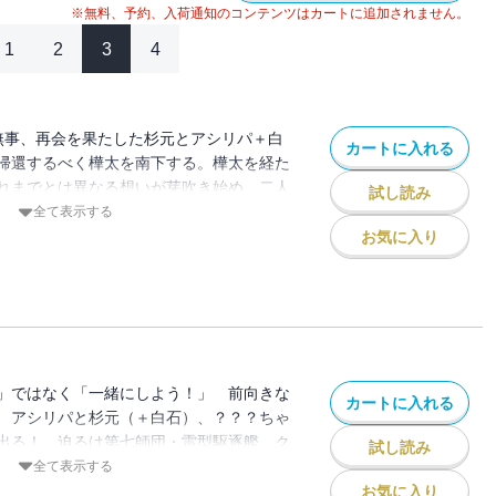
※無料、予約、入荷通知のコンテンツはカートに追加されません。
1
2
3
4
 無事、再会を果たした杉元とアシリパ＋白
カートに入れる
帰還するべく樺太を南下する。樺太を経た
れまでとは異なる想いが芽吹き始め、二人
試し読み
「相棒」同士の僅かな相違を感じる。そし
全て表示する
新たな兆しが。突然の市中射撃戦、活動写
お気に入り
!! 衝撃×笑劇の樺太交差点、第21巻
」ではなく「一緒にしよう！」 前向きな
カートに入れる
 アシリパと杉元（＋白石）、？？？ちゃ
出る！ 迫るは第七師団・雷型駆逐艦、ク
試し読み
? 冒険・歴史・文化・狩猟グルメGAG＆
全て表示する
W!! 和風闇鍋ウエスタン絶好調の第22
お気に入り