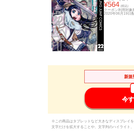
¥
564
(税込)
クーポン利用対象
2020年06月19日
新規
今す
※この商品はタブレットなど大きなディスプレイを
文字だけを拡大することや、文字列のハイライト、