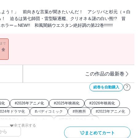
しよう！」 前向きな言葉が聞きたいんだ！ アシリパと杉元（＋白
！ 迫るは第七師団・雷型駆逐艦、クリオネ＆謎の白い熊!? 冒
ー←NEW!! 和風闇鍋ウエスタン絶好調の第22巻!!!!!!!
11まで
！全
この作品の最新巻
続巻を自動購入
画化
#
2026年アニメ化
#
2025年映画化
#
2026年映画化
2024年ドラマ化
#
バディコミック
#
刑務所
#
2023年アニメ化
#
26年冬アニメ化（コミック）
#
最強主人公コミック
全て表示する
から
まとめてカート