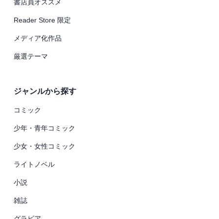
書店員オススメ
Reader Store 限定
メディア化作品
厳選テーマ
ジャンルから探す
コミック
少年・青年コミック
少女・女性コミック
ライトノベル
小説
雑誌
グラビア