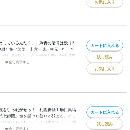
お気に入り
としているんだ？」 刺青の暗号は残り3
カートに入れる
見中尉と第七師団、土方一味、杉元一行、全
うに札幌へ!!! 命と未来を懸けた金塊暗
試し読み
発!!!! 必死のエンカウント必至の第25
全て表示する
お気に入り
皮を引っ剥がせっ！ 札幌麦酒工場に集結
カートに入れる
第七師団。命を懸けた祭りが始まる。そし
な場所にわざわざ近づく刺青囚人、上エ地
試し読み
つ！ 狩る！ の三拍子!!! 感情闇鍋ウ
全て表示する