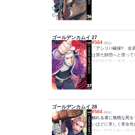
エスタン黄金酒色の第26巻!
ゴールデンカムイ 27
¥
564
(税込)
「アシリパ確保!! 
は第七師団へと渡って
海賊房太郎と激突、ど
が始まる!! 鶴見を
刺青争奪戦はアシリパ奪
走れっ!!!! 始まりの謎
ゴールデンカムイ 28
¥
564
(税込)
触れる者に無残な死を
いほどに美しく黄金色
脅迫に暗号を解く鍵を