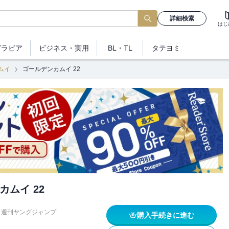
詳細検索
はじ
グラビア
ビジネス
・実用
BL・TL
タテヨミ
ムイ
ゴールデンカムイ 22
カムイ 22
週刊ヤングジャンプ
購入手続きに進む