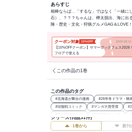
あらすじ
相棒ならば…「するな」ではなく「一緒に
石）、？？？ちゃんは、樺太脱出、海に出る
険・歴史・文化・狩猟グルメGAG＆LOVE！ホラ
クーポン対象
10%OFF
2026.08.
【10%OFFクーポン】サマーブックフェス2026
フロアで使える
この作品の1巻
この作品のタグ
#
北海道が舞台の漫画
#
26年冬ドラマ・映
#
頭脳戦コミック
#
マンガ大賞受賞
#
#
2018年アニメ化
#
2022年アニメ化
シリーズ作品(
31
件)
#
2020年アニメ化
#
2024年映画化
1巻から
新刊