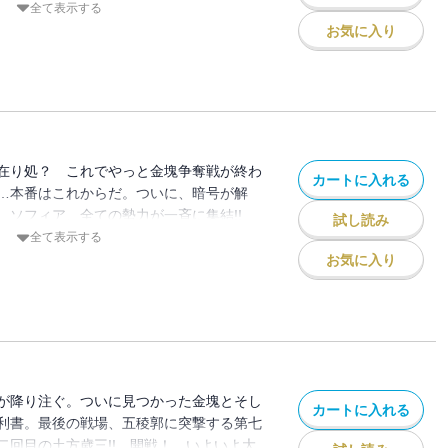
へ!! ついに、ゴールデンカムイが眠る土
全て表示する
!!!!!
お気に入り
在り処？ これでやっと金塊争奪戦が終わ
カートに入れる
…本番はこれからだ。ついに、暗号が解
、ソフィア、全ての勢力が一斉に集結!!
試し読み
わりが始まる第29巻!!!!!!!
全て表示する
お気に入り
が降り注ぐ。ついに見つかった金塊とそし
カートに入れる
利書。最後の戦場、五稜郭に突撃する第七
二回目の土方歳三!! 開戦！ いよいよ大