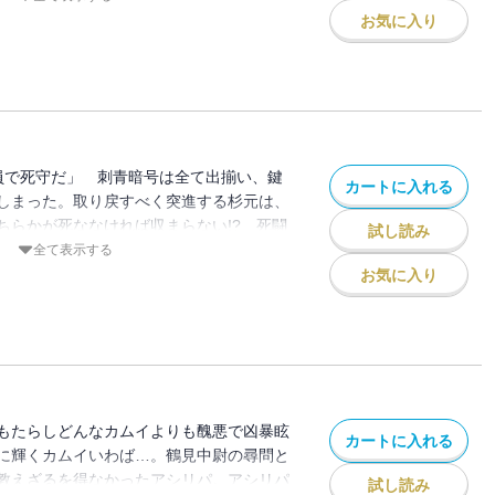
!!!!!!
お気に入り
全員で死守だ」 刺青暗号は全て出揃い、鍵
カートに入れる
しまった。取り戻すべく突進する杉元は、
ちらかが死ななければ収まらない!? 死闘
試し読み
追う土方一味、ソフィア率いるパルチザン。
全て表示する
還戦へ!!! 金塊目指して狂った犬の様に
お気に入り
が明かされるタイトルコールな第27巻!!!!!!
もたらしどんなカムイよりも醜悪で凶暴眩
カートに入れる
に輝くカムイいわば…。鶴見中尉の尋問と
教えざるを得なかったアシリパ。アシリパ
試し読み