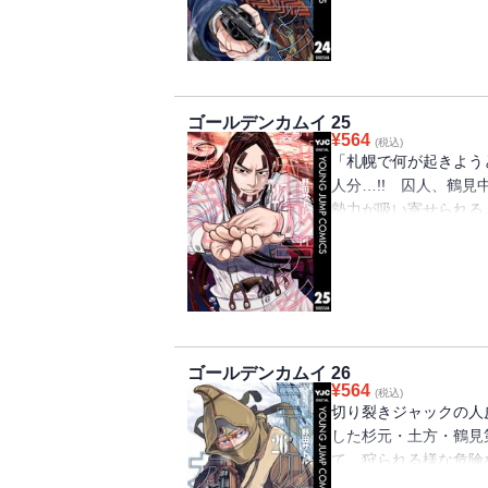
第24巻!!!!!!!
ゴールデンカムイ 25
¥
564
(税込)
「札幌で何が起きよう
人分…!! 囚人、鶴
勢力が吸い寄せられるよ
号争奪戦争ついに……勃
巻!!!!!!!
ゴールデンカムイ 26
¥
564
(税込)
切り裂きジャックの人
した杉元・土方・鶴見
て、狩られる様な危険
の目的は？ 呑む！ 撃