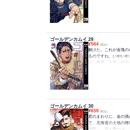
争奪戦は、暗号解読戦
地、明らかになる第28巻!!
ゴールデンカムイ 29
¥
564
(税込)
解けた。これが金塊の
るのですね。いやいや
け、鶴見、土方、杉元
舞台は、函館、五稜郭。終
ゴールデンカムイ 30
¥
659
(税込)
君のまわりに、金の滴
て、北海道の土地の権
師団！ 迎え撃つは、