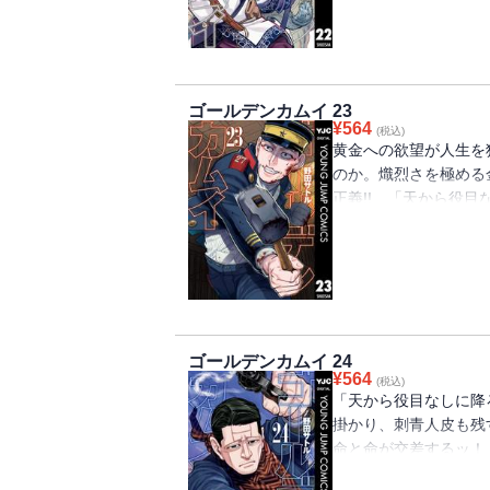
巻!!!!!!!
ゴールデンカムイ 23
¥
564
(税込)
黄金への欲望が人生を
のか。熾烈さを極める
正義!! 「天から役
谷垣・インカラマッ、
る第23巻!!!!!
ゴールデンカムイ 24
¥
564
(税込)
「天から役目なしに降
掛かり、刺青人皮も
命と命が交差するッ！
集結!! VS海賊房太