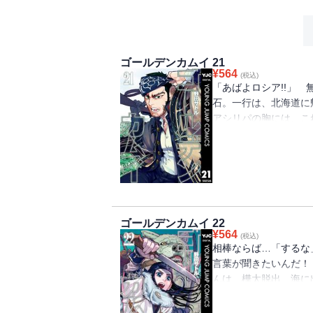
ゴールデンカムイ 21
¥
564
(税込)
「あばよロシア!!」
石。一行は、北海道に
アシリパの胸には、こ
は、逢えなかった期間
て、谷垣チカパシにも
真化、土方鶴見の頭脳戦
ッ!!!!!!!
ゴールデンカムイ 22
¥
564
(税込)
相棒ならば…「するな
言葉が聞きたいんだ！
んは、樺太脱出、海に
リオネ＆謎の白い熊!
LOVE！ホラー←NE