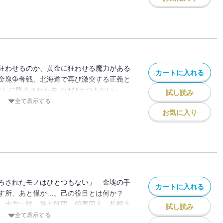
狂わせるのか、黄金に狂わせる魔力がある
カートに入れる
金塊争奪戦、北海道で再び激突する正義と
目なしに降ろされたモノはひとつもない」
試し読み
鯉登・月島、そして、家永。役目が問われ
全て表示する
お気に入り
ろされたモノはひとつもない」 金塊の手
カートに入れる
残す所、あと僅か…。己の役目とは何か？
 土方一味、第七師団、凶悪囚人、札幌大
試し読み
郎、水中戦!!! 怒濤の波濤に、息継ぎ禁止の
全て表示する