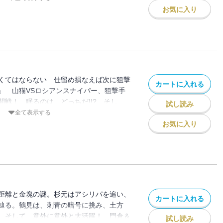
お気に入り
くてはならない 仕留め損なえば次に狙撃
カートに入れる
」 山猫VSロシアンスナイパー、狙撃手
開戦！ 眠るのは、どっちだ!!? そし
試し読み
キロランケ、それぞれの過去の暗部が照ら
全て表示する
樺太闇鍋ウエスタン・キレ味鋭い第17
お気に入り
距離と金塊の謎。杉元はアシリパを追い、
カートに入れる
辿る。鶴見は、刺青の暗号に挑み、土方
。そして、意外に意外と大活躍！ 門倉＆
試し読み