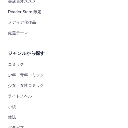
書店員オススメ
Reader Store 限定
メディア化作品
厳選テーマ
ジャンルから探す
コミック
少年・青年コミック
少女・女性コミック
ライトノベル
小説
雑誌
グラビア