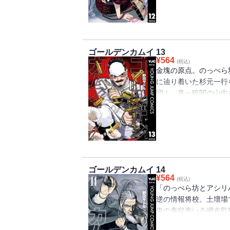
巻!!!!!!!
ゴールデンカムイ 13
¥
564
(税込)
金塊の原点。のっぺら
に辿り着いた杉元一行
団！ 真っ暗闇の山中
闘の行き着く先は？ 
三勢力も暗躍。アシリ
差する…。決戦前夜、開戦絶
ゴールデンカムイ 14
¥
564
(税込)
「のっぺら坊とアシリ
逆の情報将校。土壇場
鬼の典獄率いる網走監
者が揃い踏み!! 今宵