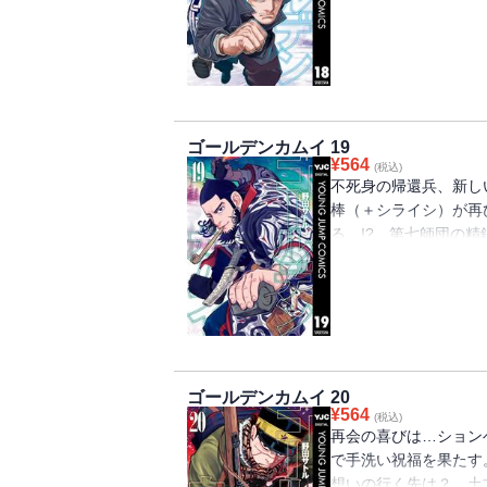
キラウシ、おっさんず
ップ・タイムリミット・
ストの第18巻!!!!!!!
ゴールデンカムイ 19
¥
564
(税込)
不死身の帰還兵、新し
棒（＋シライシ）が再
る…!? 第七師団の
それぞれの強者が樺
猛獣が出れば必ず急襲!! 
ゴールデンカムイ 20
¥
564
(税込)
再会の喜びは…ション
で手洗い祝福を果たす
想いの行く先は？ 土