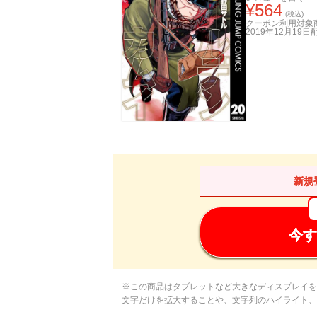
¥
564
(税込)
クーポン利用対象
2019年12月19日
新規
今す
※この商品はタブレットなど大きなディスプレイを
文字だけを拡大することや、文字列のハイライト、