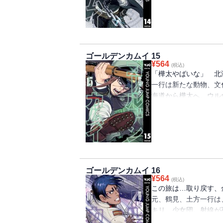
至の第14巻!!!!!!
ゴールデンカムイ 15
¥
564
(税込)
「樺太やばいな」 北
一行は新たな動物、文
海道から樺太へ。ウル
身の杉元の生存戦略が
人の旅路の物語・第15巻!!
ゴールデンカムイ 16
¥
564
(税込)
この旅は…取り戻す、
元、鶴見、土方一行は
キリ、少女団。射線が
始!! いつも以上に何