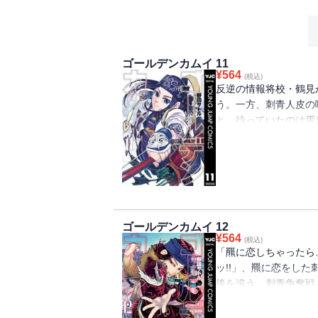
ゴールデンカムイ 11
¥
564
(税込)
反逆の情報将校・鶴見
う。一方、刺青人皮の
と。待っていたのは電
銀。北の最強軍団vs
も、グツグツ煮込んだ
を貴方へ贈る第11巻ッ!!!!
ゴールデンカムイ 12
¥
564
(税込)
「羆に恋しちゃったら
ッ!!」、羆に恋をし
後を追う。刺青争奪戦
マ!!? 軍人囚人奇
伝!! ラッコもバッタ