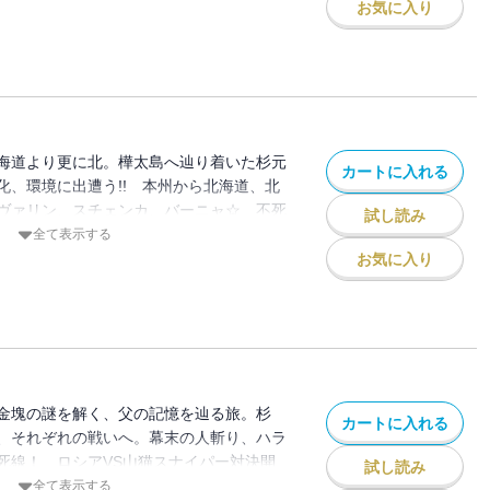
お気に入り
海道より更に北。樺太島へ辿り着いた杉元
カートに入れる
化、環境に出遭う!! 本州から北海道、北
ヴァリン、スチェンカ、バーニャ☆ 不死
試し読み
始まるッ!? 別れなければ再会えない。二
全て表示する
!!!!!
お気に入り
金塊の謎を解く、父の記憶を辿る旅。杉
カートに入れる
、それぞれの戦いへ。幕末の人斬り、ハラ
死線！ ロシアVS山猫スナイパー対決開
試し読み
でもござれ！ 樺太闇鍋ウエスタン・第16
全て表示する