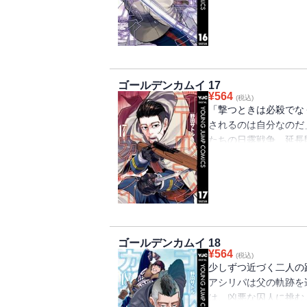
巻!!!!!!!
ゴールデンカムイ 17
¥
564
(税込)
「撃つときは必殺でな
されるのは自分なのだ
たちの日露戦争、延長
て、尾形、ウイルク、
される。超絶好調！ 
巻!!!!!!!
ゴールデンカムイ 18
¥
564
(税込)
少しずつ近づく二人の
アシリパは父の軌跡を
は、凶悪な囚人に挑む