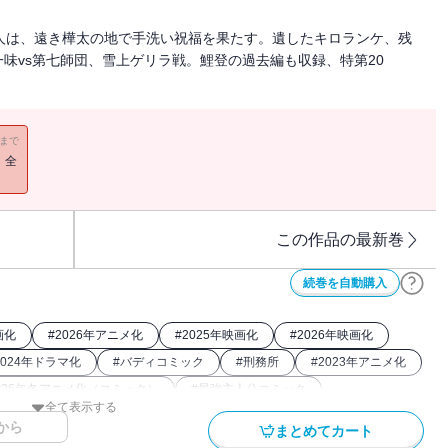
3人は、遠き樺太の地で手洗い祝福を果たす。遺したキロランケ、残
味vs第七師団、雪上ゲリラ戦。鯉登の過去編も収録、特第20
11まで
！全
この作品の最新巻
続巻を自動購入
画化
#
2026年アニメ化
#
2025年映画化
#
2026年映画化
2024年ドラマ化
#
バディコミック
#
刑務所
#
2023年アニメ化
#
26年冬アニメ化（コミック）
#
最強主人公コミック
全て表示する
から
まとめてカート