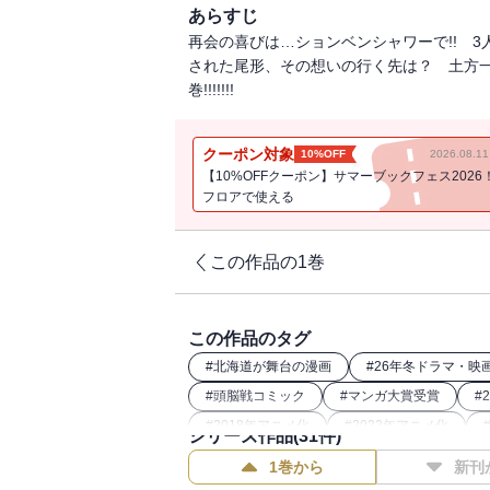
あらすじ
再会の喜びは…ションベンシャワーで!! 
された尾形、その想いの行く先は？ 土方一
巻!!!!!!!
クーポン対象
10%OFF
2026.08.
【10%OFFクーポン】サマーブックフェス2026
フロアで使える
この作品の1巻
この作品のタグ
#
北海道が舞台の漫画
#
26年冬ドラマ・映
#
頭脳戦コミック
#
マンガ大賞受賞
#
#
2018年アニメ化
#
2022年アニメ化
シリーズ作品(
31
件)
#
2020年アニメ化
#
2024年映画化
1巻から
新刊