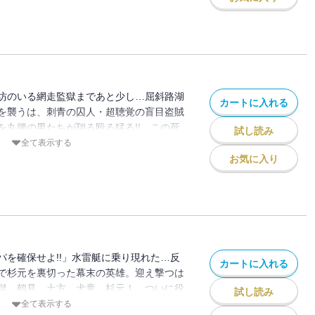
坊のいる網走監獄まであと少し…屈斜路湖
カートに入れる
を襲うは、刺青の囚人・超聴覚の盲目盗賊
を丸腰の男たちが翔る殴る猛る!! この死
試し読み
そして、鶴見率いる第七師団進撃、土方歳
全て表示する
パの父との記憶、杉元の相棒への想いが交
お気に入り
後の第13巻!!!!!!!
パを確保せよ!!」水雷艇に乗り現れた…反
カートに入れる
で杉元を裏切った幕末の英雄。迎え撃つは
獄。鶴見、土方、犬童、杉元！ ついに役
試し読み
、戦争が始まるッ!!! 瞬き禁止！ 刮目必
全て表示する