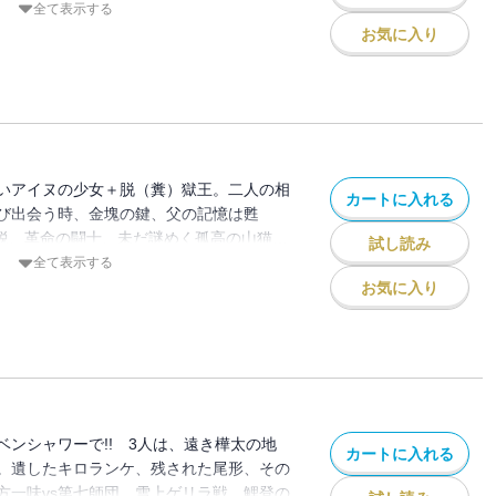
モブコンビが阿寒湖を疾走する…ノンスト
全て表示する
アクション!!! 息切れ必至！ 息継ぎマ
お気に入り
いアイヌの少女＋脱（糞）獄王。二人の相
カートに入れる
び出会う時、金塊の鍵、父の記憶は甦
精鋭、革命の闘士、未だ謎めく孤高の山猫…
試し読み
太の地で交差する監獄があればスグ爆破！
全て表示する
樺太ヤバイ・集大成の第19巻!!!!!!!
お気に入り
ベンシャワーで!! 3人は、遠き樺太の地
カートに入れる
。遺したキロランケ、残された尾形、その
方一味vs第七師団、雪上ゲリラ戦。鯉登の