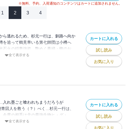
※無料、予約、入荷通知のコンテンツはカートに追加されません。
1
2
3
4
から逃れるため、杉元一行は、釧路へ向か
カートに入れる
噂を追って鶴見率いる第七師団は小樽へ
光石火の稲妻強盗、艶めく毒婦・蝮のお
試し読み
最凶夫婦、稲妻強盗編収録！ 毒も蝮も稲妻
全て表示する
和風闇鍋ウエスタン！ 痺れるほどの感動
お気に入り
!!!
…入れ墨ごと喰われちまうだろうが
カートに入れる
た刺青囚人を救う（？）べく…杉元一行は、
。今度の相手は北の最強生物ヒ・グ・
試し読み
人変人殺人図鑑！ なんでもござれの偉人
全て表示する
もフクロウも……お待たせしました第12
お気に入り