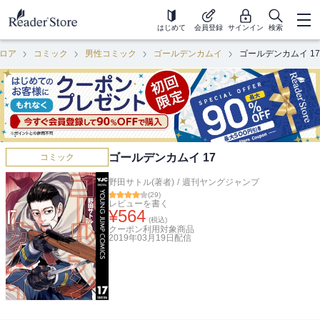
はじめて
会員登録
サインイン
検索
ロア
コミック
男性コミック
ゴールデンカムイ
ゴールデンカムイ 17
ゴールデンカムイ 17
コミック
野田サトル(著者)
/
週刊ヤングジャンプ
(
29
)
レビューを書く
¥
564
(税込)
クーポン利用対象商品
2019年03月19日
配信