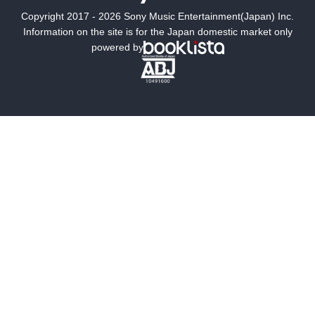
Copyright 2017 - 2026 Sony Music Entertainment(Japan) Inc.
ミステリー
SF
Information on the site is for the Japan domestic market only
powered by
歴史・時代小説
文学
雑誌
グラビア写真集
ボーイズラブ
ティーンズラブ
人文・思想・歴史
社会・政治・法律
ビジネス・経済
サイエンス・テクノロジー
コンピュータ・情報
くらし・家庭
料理・酒
ファッション・美容・ダイエット
ホビー&カルチャー
スポーツ・アウトドア