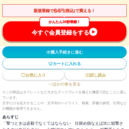
64
新規登録で
円(税込)で買える！
かんたん30秒登録！
今すぐ会員登録をする
購入手続きに進む
カートに入れる
お気に入り
試し読み
ほかの巻を見る
※この商品はタブレットなど大きなディスプレイを備えた機器で読むことに適し
ています。
文字だけを拡大することや、文字列のハイライト、検索、辞書の参照、引用など
の機能が使用できません。
あらすじ
「撃つときは必殺でなくてはならない 仕留め損なえば次に狙撃さ