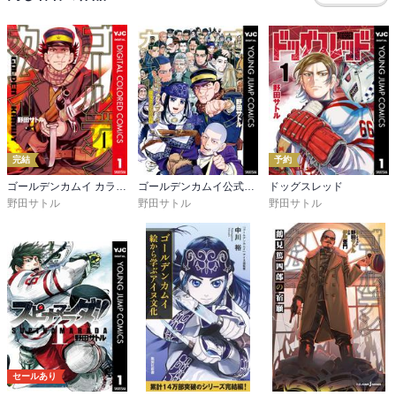
完結
予約
ゴールデンカムイ カラー版
ゴールデンカムイ公式ファンブック 探究者たちの記録
ドッグスレッド
野田サトル
野田サトル
野田サトル
セールあり