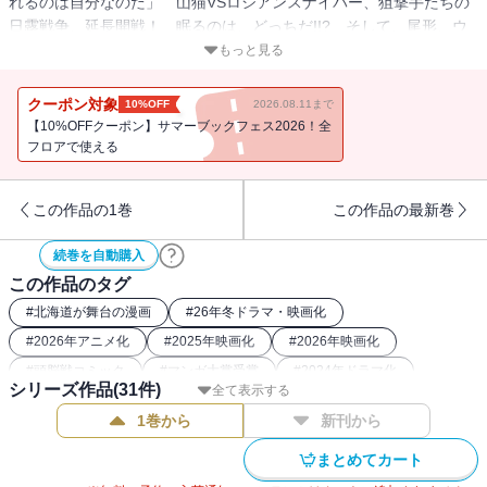
れるのは自分なのだ」 山猫VSロシアンスナイパー、狙撃手たちの
日露戦争、延長開戦！ 眠るのは、どっちだ!!? そして、尾形、ウ
イルク、キロランケ、それぞれの過去の暗部が照らされる。超絶好
もっと見る
調！ 樺太闇鍋ウエスタン・キレ味鋭い第17巻!!!!!!!
クーポン対象
10%OFF
2026.08.11まで
【10%OFFクーポン】サマーブックフェス2026！全
フロアで使える
この作品の1巻
この作品の最新巻
続巻を自動購入
この作品のタグ
#
北海道が舞台の漫画
#
26年冬ドラマ・映画化
#
2026年アニメ化
#
2025年映画化
#
2026年映画化
#
頭脳戦コミック
#
マンガ大賞受賞
#
2024年ドラマ化
シリーズ作品(
31
件)
全て表示する
#
バディコミック
#
刑務所
#
2023年アニメ化
1巻から
新刊から
#
2018年アニメ化
#
2022年アニメ化
#
26年冬アニメ化（コミック）
#
最強主人公コミック
まとめてカート