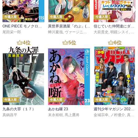
今週入荷
今週入荷
今週入荷
ONE PIECE モノクロ版 115
異世界居酒屋「のぶ」(22)
信じていた仲間達にダンジョン奥地で殺されかけたがギフト『無限ガチャ』でレベル９９９９の仲間達を手に入れて元パーティーメンバーと世界に復讐＆『ざまぁ！』します！（２３）
尾田栄一郎
蝉川夏哉
,
ヴァージニア二等兵
大前貴史
,
転
,
明鏡シスイ
,
ｔｅ
4
位
5
位
6
位
今週入荷
今週入荷
今週入荷
九条の大罪（１７）
あかね噺 23
週刊少年マガジン 2026年36・37号[2026年8月5日発売]
真鍋昌平
末永裕樹
,
馬上鷹将
金城宗幸
,
ノ村優介
,
真島ヒロ