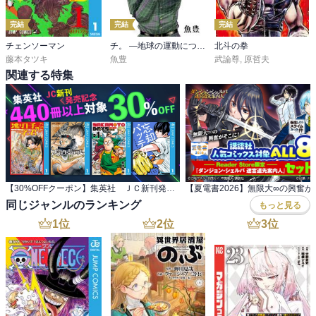
完結
完結
完結
チェンソーマン
チ。 ―地球の運動について―【単話】
北斗の拳
藤本タツキ
魚豊
武論尊
,
原哲夫
関連する特集
【30%OFFクーポン】集英社 ＪＣ新刊発売記念 440冊以上対象
同じジャンルのランキング
もっと見る
1
位
2
位
3
位