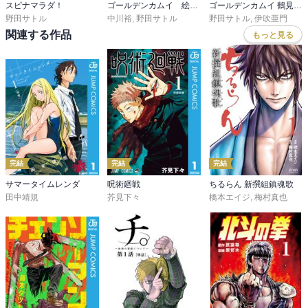
スピナマラダ！
ゴールデンカムイ 絵から学ぶアイヌ文化
ゴールデンカムイ 鶴見篤四郎の宿願
野田サトル
中川裕
,
野田サトル
野田サトル
,
伊吹亜門
関連する作品
もっと見る
完結
完結
完結
サマータイムレンダ
呪術廻戦
ちるらん 新撰組鎮魂歌
田中靖規
芥見下々
橋本エイジ
,
梅村真也