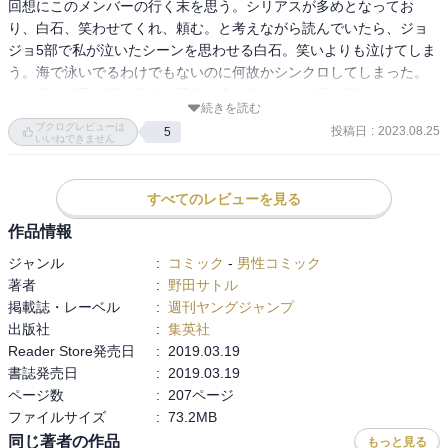
回想にこのメンバーの行く末を思う。シリアスが多めとなってお
り、白石、笑わせてくれ、頼む。と考えながら読んでいたら、ジョ
ジョ5部で私が泣いたシーンを思わせる白石。笑いよりも泣けてしま
う。海で泳いでるわけでもないのに何故かシンクロしてしまった。

その頃の杉元一派と言うと風吹に巻き込まれて大変な事になるんだ
続きを読む
けど、ここの一派は杉元&谷垣と月島&鯉登の絆に温まります。

ブクログレビューは
投稿日
:
2023.08.25
5
巻末に向けて亜港監獄の状況が見えてくるので次巻への期待は相変
いいねできません
わらず募りますよ。
すべてのレビューを見る
作品情報
ジャンル
:
コミック
-
男性コミック
著者
:
野田サトル
掲載誌・レーベル
:
週刊ヤングジャンプ
出版社
:
集英社
Reader Store発売日
:
2019.03.19
書誌発売日
:
2019.03.19
ページ数
:
207ページ
ファイルサイズ
:
73.2MB
同じ著者の作品
もっと見る