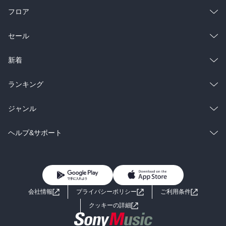
フロア
総合
コミック
セール
ラノベ
小説
総合
コミック
新着
雑誌・グラビア
ビジネス・実用
ラノベ
小説
総合
コミック
ランキング
BL・TL
雑誌・グラビア
ビジネス・実用
ラノベ
小説
総合
コミック
ジャンル
BL・TL
雑誌・グラビア
ビジネス・実用
ラノベ
小説
コミック
男性コミック
ヘルプ&サポート
BL・TL
雑誌・グラビア
ビジネス・実用
女性コミック
コミック誌
初めての方へ
ヘルプ
BL・TL
ライトノベル
男子向けラノベ
よくあるご質問
お問い合わせ
会社情報
プライバシーポリシー
ご利用条件
女子向けラノベ
小説
利用規約
クッキーの詳細
国内小説
海外小説