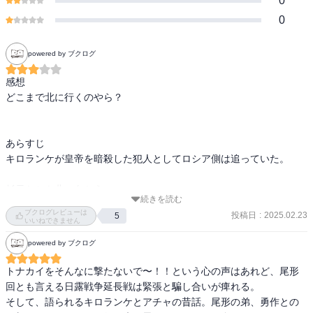
0
0
powered by ブクログ
感想

どこまで北に行くのやら？

あらすじ

キロランケが皇帝を暗殺した犯人としてロシア側は追っていた。

杉元たちも北へ向かう。

続きを読む
ブクログレビューは
投稿日
:
2025.02.23
5
キロランケたちは亜港の監獄で皇帝暗殺首謀者のソフィアの奪還を
いいねできません
狙う。
powered by ブクログ
トナカイをそんなに撃たないで〜！！という心の声はあれど、尾形
回とも言える日露戦争延長戦は緊張と騙し合いが痺れる。

そして、語られるキロランケとアチャの昔話。尾形の弟、勇作との