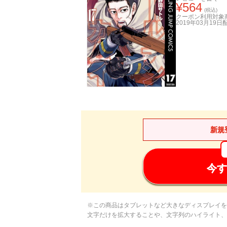
¥
564
(税込)
クーポン利用対象
2019年03月19日
新規
今す
※この商品はタブレットなど大きなディスプレイを
文字だけを拡大することや、文字列のハイライト、