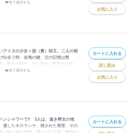
モブコンビが阿寒湖を疾走する…ノンスト
全て表示する
アクション!!! 息切れ必至！ 息継ぎマ
お気に入り
いアイヌの少女＋脱（糞）獄王。二人の相
カートに入れる
び出会う時、金塊の鍵、父の記憶は甦
精鋭、革命の闘士、未だ謎めく孤高の山猫…
試し読み
太の地で交差する監獄があればスグ爆破！
全て表示する
樺太ヤバイ・集大成の第19巻!!!!!!!
お気に入り
ベンシャワーで!! 3人は、遠き樺太の地
カートに入れる
。遺したキロランケ、残された尾形、その
方一味vs第七師団、雪上ゲリラ戦。鯉登の