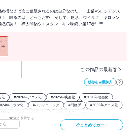
め損なえば次に狙撃されるのは自分なのだ」 山猫VSロシアンス
！ 眠るのは、どっちだ!!? そして、尾形、ウイルク、キロラン
調！ 樺太闇鍋ウエスタン・キレ味鋭い第17巻!!!!!!!
11まで
！全
この作品の最新巻
続巻を自動購入
画化
#
2026年アニメ化
#
2025年映画化
#
2026年映画化
2024年ドラマ化
#
バディコミック
#
刑務所
#
2023年アニメ化
#
26年冬アニメ化（コミック）
#
最強主人公コミック
全て表示する
から
まとめてカート