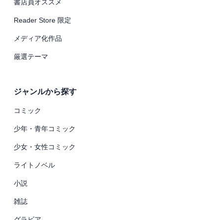
書店員オススメ
Reader Store 限定
メディア化作品
厳選テーマ
ジャンルから探す
コミック
少年・青年コミック
少女・女性コミック
ライトノベル
小説
雑誌
グラビア