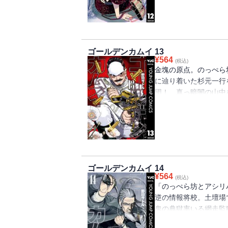
巻!!!!!!!
ゴールデンカムイ 13
¥
564
(税込)
金塊の原点。のっぺら
に辿り着いた杉元一行
団！ 真っ暗闇の山中
闘の行き着く先は？ 
三勢力も暗躍。アシリ
差する…。決戦前夜、開戦絶
ゴールデンカムイ 14
¥
564
(税込)
「のっぺら坊とアシリ
逆の情報将校。土壇場
鬼の典獄率いる網走監
者が揃い踏み!! 今宵