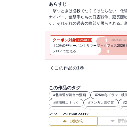
あらすじ
「撃つときは必殺でなくてはならない 仕留
ナイパー、狙撃手たちの日露戦争、延長開戦
ケ、それぞれの過去の暗部が照らされる。超絶好
クーポン対象
10%OFF
2026.08.
【10%OFFクーポン】サマーブックフェス2026
フロアで使える
この作品の1巻
この作品のタグ
#
北海道が舞台の漫画
#
26年冬ドラマ・映
#
頭脳戦コミック
#
マンガ大賞受賞
#
#
2018年アニメ化
#
2022年アニメ化
シリーズ作品(
31
件)
#
2020年アニメ化
#
2024年映画化
1巻から
新刊