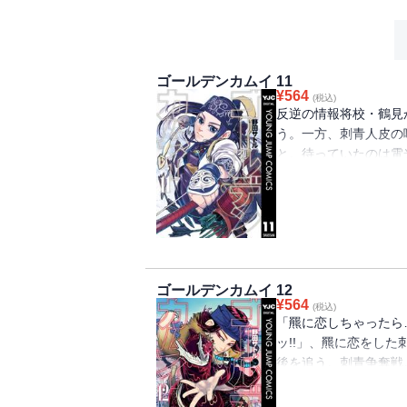
ゴールデンカムイ 11
¥
564
(税込)
反逆の情報将校・鶴見
う。一方、刺青人皮の
と。待っていたのは電
銀。北の最強軍団vs
も、グツグツ煮込んだ
を貴方へ贈る第11巻ッ!!!!
ゴールデンカムイ 12
¥
564
(税込)
「羆に恋しちゃったら
ッ!!」、羆に恋をし
後を追う。刺青争奪戦
マ!!? 軍人囚人奇
伝!! ラッコもバッタ