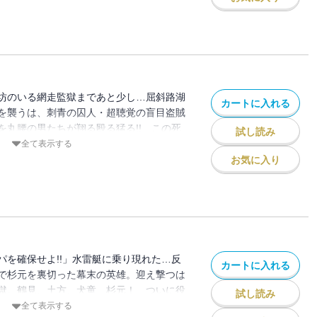
坊のいる網走監獄まであと少し…屈斜路湖
カートに入れる
を襲うは、刺青の囚人・超聴覚の盲目盗賊
を丸腰の男たちが翔る殴る猛る!! この死
試し読み
そして、鶴見率いる第七師団進撃、土方歳
全て表示する
パの父との記憶、杉元の相棒への想いが交
お気に入り
後の第13巻!!!!!!!
パを確保せよ!!」水雷艇に乗り現れた…反
カートに入れる
で杉元を裏切った幕末の英雄。迎え撃つは
獄。鶴見、土方、犬童、杉元！ ついに役
試し読み
、戦争が始まるッ!!! 瞬き禁止！ 刮目必
全て表示する