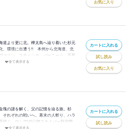
お気に入り
海道より更に北。樺太島へ辿り着いた杉元
カートに入れる
化、環境に出遭う!! 本州から北海道、北
ヴァリン、スチェンカ、バーニャ☆ 不死
試し読み
始まるッ!? 別れなければ再会えない。二
全て表示する
!!!!!
お気に入り
金塊の謎を解く、父の記憶を辿る旅。杉
カートに入れる
、それぞれの戦いへ。幕末の人斬り、ハラ
死線！ ロシアVS山猫スナイパー対決開
試し読み
でもござれ！ 樺太闇鍋ウエスタン・第16
全て表示する