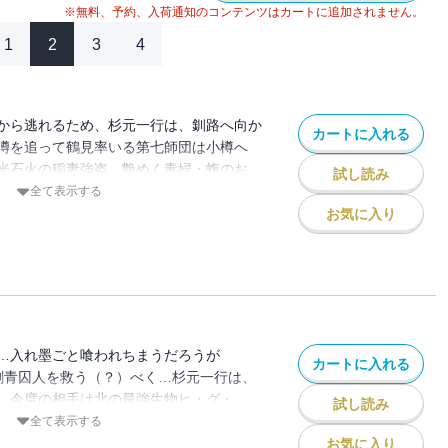
※無料、予約、入荷通知のコンテンツはカートに追加されません。
1
2
3
4
から逃れるため、杉元一行は、釧路へ向か
カートに入れる
噂を追って鶴見率いる第七師団は小樽へ
光石火の稲妻強盗、艶めく毒婦・蝮のお
試し読み
最凶夫婦、稲妻強盗編収録！ 毒も蝮も稲妻
全て表示する
和風闇鍋ウエスタン！ 痺れるほどの感動
お気に入り
!!!
…入れ墨ごと喰われちまうだろうが
カートに入れる
た刺青囚人を救う（？）べく…杉元一行は、
。今度の相手は北の最強生物ヒ・グ・
試し読み
人変人殺人図鑑！ なんでもござれの偉人
全て表示する
もフクロウも……お待たせしました第12
お気に入り