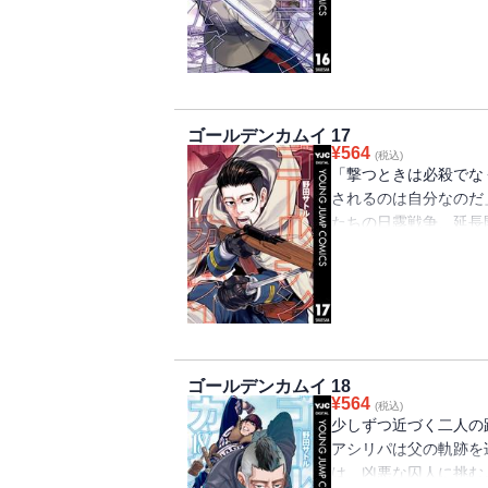
巻!!!!!!!
ゴールデンカムイ 17
¥
564
(税込)
「撃つときは必殺でな
されるのは自分なのだ
たちの日露戦争、延長
て、尾形、ウイルク、
される。超絶好調！ 
巻!!!!!!!
ゴールデンカムイ 18
¥
564
(税込)
少しずつ近づく二人の
アシリパは父の軌跡を
は、凶悪な囚人に挑む