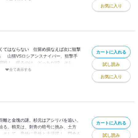
お気に入り
くてはならない 仕留め損なえば次に狙撃
カートに入れる
」 山猫VSロシアンスナイパー、狙撃手
開戦！ 眠るのは、どっちだ!!? そし
試し読み
キロランケ、それぞれの過去の暗部が照ら
全て表示する
樺太闇鍋ウエスタン・キレ味鋭い第17
お気に入り
距離と金塊の謎。杉元はアシリパを追い、
カートに入れる
辿る。鶴見は、刺青の暗号に挑み、土方
。そして、意外に意外と大活躍！ 門倉＆
試し読み