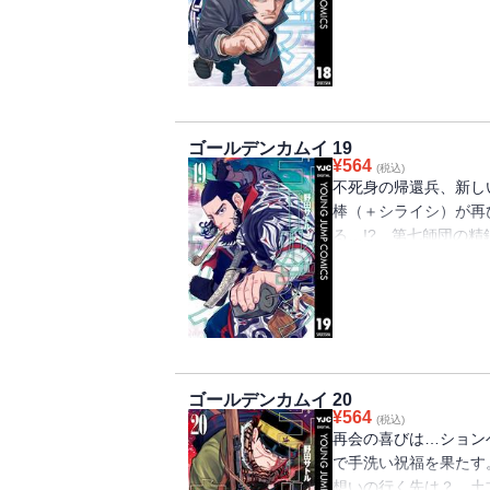
キラウシ、おっさんず
ップ・タイムリミット・
ストの第18巻!!!!!!!
ゴールデンカムイ 19
¥
564
(税込)
不死身の帰還兵、新し
棒（＋シライシ）が再
る…!? 第七師団の
それぞれの強者が樺
猛獣が出れば必ず急襲!! 
ゴールデンカムイ 20
¥
564
(税込)
再会の喜びは…ション
で手洗い祝福を果たす
想いの行く先は？ 土