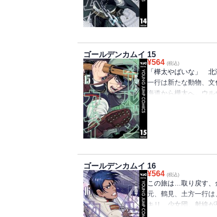
至の第14巻!!!!!!
ゴールデンカムイ 15
¥
564
(税込)
「樺太やばいな」 北
一行は新たな動物、文
海道から樺太へ。ウル
身の杉元の生存戦略が
人の旅路の物語・第15巻!!
ゴールデンカムイ 16
¥
564
(税込)
この旅は…取り戻す、
元、鶴見、土方一行は
キリ、少女団。射線が
始!! いつも以上に何