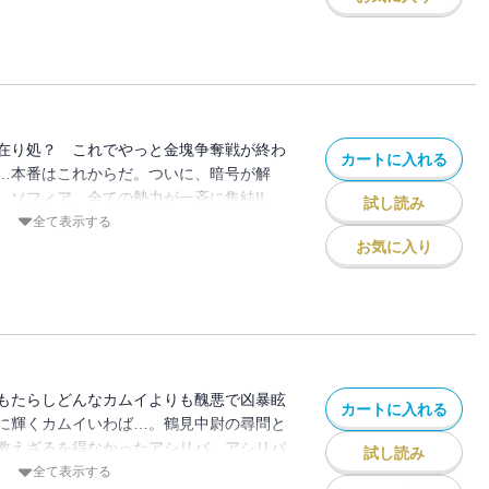
在り処？ これでやっと金塊争奪戦が終わ
カートに入れる
…本番はこれからだ。ついに、暗号が解
、ソフィア、全ての勢力が一斉に集結!!
試し読み
わりが始まる第29巻!!!!!!!
全て表示する
お気に入り
もたらしどんなカムイよりも醜悪で凶暴眩
カートに入れる
に輝くカムイいわば…。鶴見中尉の尋問と
教えざるを得なかったアシリパ。アシリパ
試し読み
へ!! ついに、ゴールデンカムイが眠る土
全て表示する