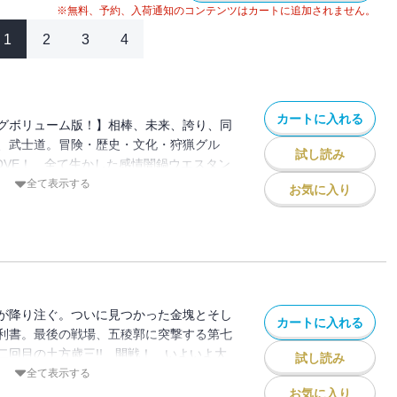
※無料、予約、入荷通知のコンテンツはカートに追加されません。
1
2
3
4
カートに入れる
グボリューム版！】相棒、未来、誇り、同
、武士道。冒険・歴史・文化・狩猟グル
試し読み
OVE！ 全て生かした感情闇鍋ウエスタン
全て表示する
お気に入り
が降り注ぐ。ついに見つかった金塊とそし
カートに入れる
利書。最後の戦場、五稜郭に突撃する第七
二回目の土方歳三!! 開戦！ いよいよ大
試し読み
全て表示する
お気に入り