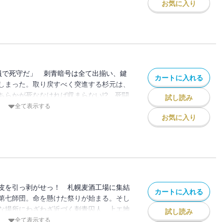
!!!!!
お気に入り
全員で死守だ」 刺青暗号は全て出揃い、鍵
カートに入れる
しまった。取り戻すべく突進する杉元は、
ちらかが死ななければ収まらない!? 死闘
試し読み
追う土方一味、ソフィア率いるパルチザン。
全て表示する
還戦へ!!! 金塊目指して狂った犬の様に
お気に入り
が明かされるタイトルコールな第27巻!!!!!!
皮を引っ剥がせっ！ 札幌麦酒工場に集結
カートに入れる
第七師団。命を懸けた祭りが始まる。そし
な場所にわざわざ近づく刺青囚人、上エ地
試し読み
つ！ 狩る！ の三拍子!!! 感情闇鍋ウ
全て表示する