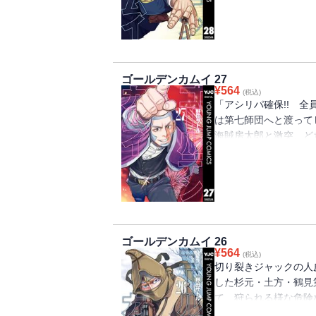
地、明らかになる第28巻!!
ゴールデンカムイ 27
¥
564
(税込)
「アシリパ確保!! 
は第七師団へと渡って
海賊房太郎と激突、ど
が始まる!! 鶴見を
刺青争奪戦はアシリパ奪
走れっ!!!! 始まりの謎
ゴールデンカムイ 26
¥
564
(税込)
切り裂きジャックの人
した杉元・土方・鶴見
て、狩られる様な危険
の目的は？ 呑む！ 撃