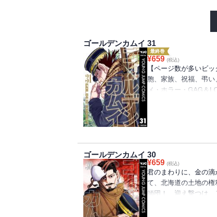
ゴールデンカムイ 31
最終巻
¥
659
(税込)
【ページ数が多いビッ
胞、家族、祝福、弔い
メ・ホラー・GAG＆L
大団円の最終巻!!!!!!!
ゴールデンカムイ 30
¥
659
(税込)
君のまわりに、金の滴
て、北海道の土地の権
師団！ 迎え撃つは、
詰め第30巻!!!!!!!