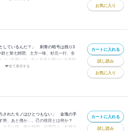
!!!!!!
お気に入り
としているんだ？」 刺青の暗号は残り3
カートに入れる
見中尉と第七師団、土方一味、杉元一行、全
うに札幌へ!!! 命と未来を懸けた金塊暗
試し読み
発!!!! 必死のエンカウント必至の第25
全て表示する
お気に入り
ろされたモノはひとつもない」 金塊の手
カートに入れる
残す所、あと僅か…。己の役目とは何か？
 土方一味、第七師団、凶悪囚人、札幌大
試し読み