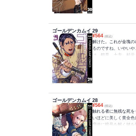
ゴールデンカムイ 29
¥
564
(税込)
解けた。これが金塊の
るのですね。いやいや
け、鶴見、土方、杉元
舞台は、函館、五稜郭。終
ゴールデンカムイ 28
¥
564
(税込)
触れる者に無残な死を
いほどに美しく黄金色
脅迫に暗号を解く鍵を
争奪戦は、暗号解読戦