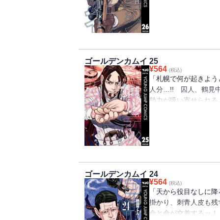
エスタン黄金酒色の第26巻!
ゴールデンカムイ 25
¥
564
(税込)
「札幌で何が起きよう
人分…!! 囚人、鶴
勢力が吸い寄せられるよ
号争奪戦争ついに……勃
巻!!!!!!!
ゴールデンカムイ 24
¥
564
(税込)
「天から役目なしに降
掛かり、刺青人皮も
命と命が交差するッ！