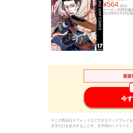
¥
564
(税込)
クーポン利用対象
2019年03月19日
新規
今す
※この商品はタブレットなど大きなディスプレイを
文字だけを拡大することや、文字列のハイライト、