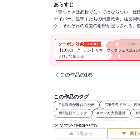
あらすじ
「撃つときは必殺でなくてはならない 仕留
ナイパー、狙撃手たちの日露戦争、延長開戦
ケ、それぞれの過去の暗部が照らされる。超絶好
クーポン対象
10%OFF
2026.08.
【10%OFFクーポン】サマーブックフェス2026
フロアで使える
この作品の1巻
この作品のタグ
#
北海道が舞台の漫画
#
26年冬ドラマ・映
#
頭脳戦コミック
#
マンガ大賞受賞
#
#
2018年アニメ化
#
2022年アニメ化
シリーズ作品(
31
件)
#
2020年アニメ化
#
2024年映画化
1巻から
新刊