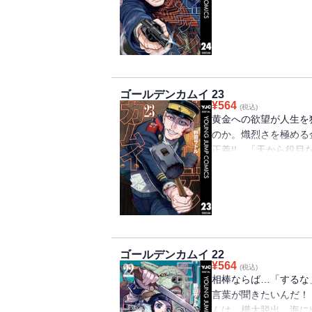
集結!! VS海賊房太
第24巻!!!!!!!
ゴールデンカムイ 23
¥
564
(税込)
黄金への欲望が人生を
のか。熾烈さを極める
正義!! 「天から役
谷垣・インカラマッ、
る第23巻!!!!!
ゴールデンカムイ 22
¥
564
(税込)
相棒ならば…「するな
言葉が聞きたいんだ！
んは、樺太脱出、海に