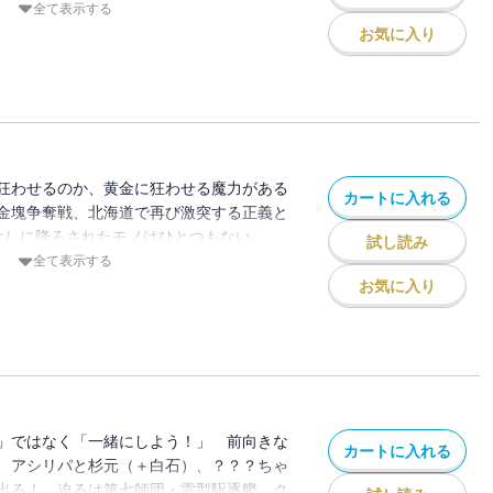
郎、水中戦!!! 怒濤の波濤に、息継ぎ禁止の
全て表示する
お気に入り
狂わせるのか、黄金に狂わせる魔力がある
カートに入れる
金塊争奪戦、北海道で再び激突する正義と
目なしに降ろされたモノはひとつもない」
試し読み
鯉登・月島、そして、家永。役目が問われ
全て表示する
お気に入り
」ではなく「一緒にしよう！」 前向きな
カートに入れる
 アシリパと杉元（＋白石）、？？？ちゃ
出る！ 迫るは第七師団・雷型駆逐艦、ク