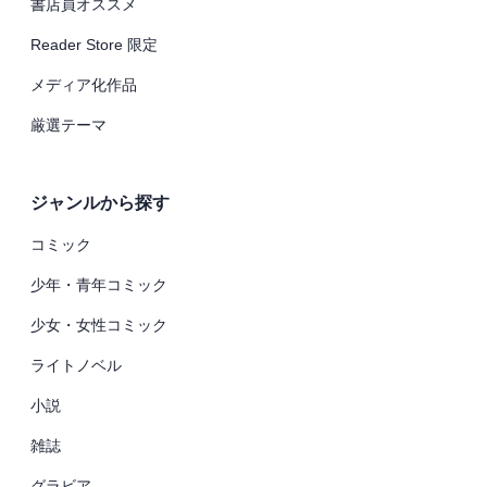
書店員オススメ
Reader Store 限定
メディア化作品
厳選テーマ
ジャンルから探す
コミック
少年・青年コミック
少女・女性コミック
ライトノベル
小説
雑誌
グラビア