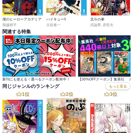
完結
完結
完結
僕のヒーローアカデミア
ハイキュー!!
北斗の拳
堀越耕平
古舘春一
武論尊
,
原哲夫
関連する特集
新刊にも使える！選べるクーポン配布中！
同じジャンルのランキング
もっと見る
1
位
2
位
3
位