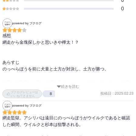
0
0
powered by ブクログ
感想

網走から金塊探しかと思いきや樺太！？

あらすじ

のっぺらぼうを前に犬童と土方が対決し、土方が勝つ。

杉元は二階堂との戦いで傷を負う。のっぺらぼうはアシリパの父親
続きを読む
だった。金塊の在り方を伝えようとした瞬間に、尾形によって撃た
ブクログレビューは
投稿日
:
2025.02.23
8
れる。

いいねできません
powered by ブクログ
杉元も尾形に撃たれる。尾形とキロランケ、白石はアシリパを連れ
て樺太へ向かう。

網走監獄。アシリパは遠目にのっぺらぼうがウイルクであると確認
した瞬間、ウイルクと杉本は狙撃される。

杉元は第七師団に捕まるもアシリパを追って樺太へ行く。土方たち
は網走監獄の地下で潜んでいた。