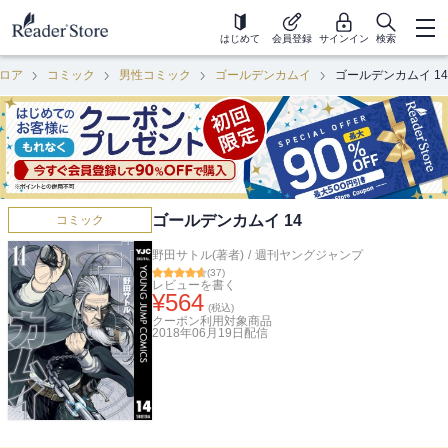
はじめて
会員登録
サインイン
検索
ロア
コミック
男性コミック
ゴールデンカムイ
ゴールデンカムイ 14
ゴールデンカムイ 14
コミック
野田サトル(著者)
/
週刊ヤングジャンプ
(
37
)
レビューを書く
¥
564
(税込)
クーポン利用対象商品
2018年06月19日
配信