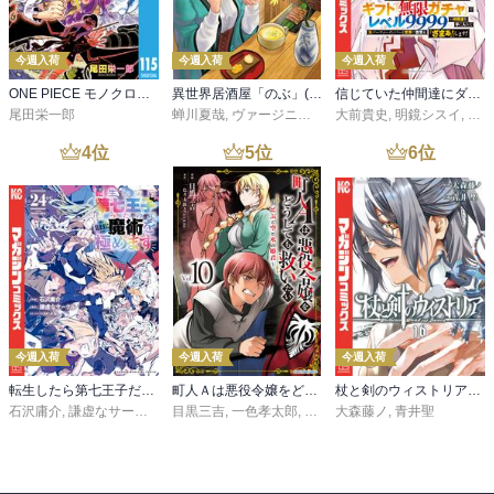
今週入荷
今週入荷
今週入荷
ONE PIECE モノクロ版 115
異世界居酒屋「のぶ」(22)
信じていた仲間達にダンジョン奥地で殺されかけたがギフト『無限ガチャ』でレベル９９９９の仲間達を手に入れて元パーティーメンバーと世界に復讐＆『ざまぁ！』します！（２３）
尾田栄一郎
蝉川夏哉
,
ヴァージニア二等兵
大前貴史
,
転
,
明鏡シスイ
,
ｔｅ
4
位
5
位
6
位
今週入荷
今週入荷
今週入荷
転生したら第七王子だったので、気ままに魔術を極めます（２４）
町人Ａは悪役令嬢をどうしても救いたい ～どぶと空と氷の姫君～１０【電子書店共通特典イラスト付】
杖と剣のウィストリア（１６）
石沢庸介
,
謙虚なサークル
,
メル。
目黒三吉
,
一色孝太郎
,
Parum
大森藤ノ
,
青井聖