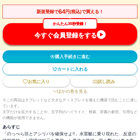
64
新規登録で
円(税込)で買える！
かんたん30秒登録！
今すぐ会員登録をする
購入手続きに進む
カートに入れる
お気に入り
試し読み
ほかの巻を見る
※この商品はタブレットなど大きなディスプレイを備えた機器で読むことに適し
ています。
文字だけを拡大することや、文字列のハイライト、検索、辞書の参照、引用など
の機能が使用できません。
あらすじ
「のっぺら坊とアシリパを確保せよ!!」水雷艇に乗り現れた…反逆の