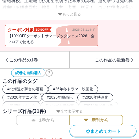
情報将校。土壇場で杉元を裏切った幕末の英雄。迎え撃つは鬼の典
獄率いる網走監獄。鶴見、土方、犬童、杉元！ ついに役者が揃い
踏み!! 今宵、戦争が始まるッ!!! 瞬き禁止！ 刮目必至の第14
もっと見る
巻!!!!!!
クーポン対象
10%OFF
2026.08.11まで
【10%OFFクーポン】サマーブックフェス2026！全
フロアで使える
この作品の1巻
この作品の最新巻
続巻を自動購入
この作品のタグ
#
北海道が舞台の漫画
#
26年冬ドラマ・映画化
#
2026年アニメ化
#
2025年映画化
#
2026年映画化
#
頭脳戦コミック
#
マンガ大賞受賞
#
2024年ドラマ化
シリーズ作品(
31
件)
全て表示する
#
バディコミック
#
刑務所
#
2023年アニメ化
1巻から
新刊から
#
2018年アニメ化
#
2022年アニメ化
#
26年冬アニメ化（コミック）
#
最強主人公コミック
まとめてカート