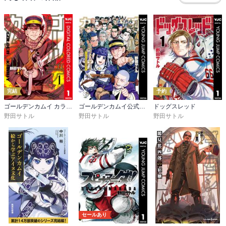
確かに夢や情がない発言を稀にするけど、その通りなんだろうな。

完結
予約
ゴールデンカムイ カラー版
ゴールデンカムイ公式ファンブック 探究者たちの記録
ドッグスレッド
野田サトル
野田サトル
野田サトル
セールあり