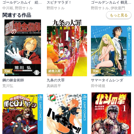
ゴールデンカムイ 絵から学ぶアイヌ文化
スピナマラダ！
ゴールデンカムイ 鶴見篤四郎の宿願
中川裕
,
野田サトル
野田サトル
野田サトル
,
伊吹亜門
関連する作品
もっと見る
完結
続巻入荷
完結
鋼の錬金術師
九条の大罪
サマータイムレンダ
荒川弘
真鍋昌平
田中靖規