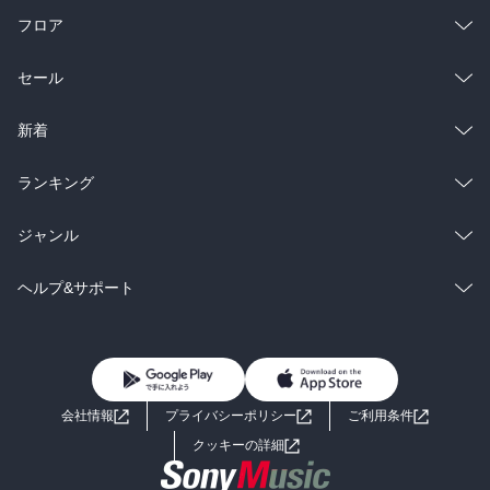
フロア
総合
コミック
セール
ラノベ
小説
総合
コミック
新着
雑誌・グラビア
ビジネス・実用
ラノベ
小説
総合
コミック
ランキング
BL・TL
雑誌・グラビア
ビジネス・実用
ラノベ
小説
総合
コミック
ジャンル
BL・TL
雑誌・グラビア
ビジネス・実用
ラノベ
小説
コミック
男性コミック
ヘルプ&サポート
BL・TL
雑誌・グラビア
ビジネス・実用
女性コミック
コミック誌
初めての方へ
ヘルプ
BL・TL
ライトノベル
男子向けラノベ
よくあるご質問
お問い合わせ
会社情報
プライバシーポリシー
ご利用条件
女子向けラノベ
小説
利用規約
クッキーの詳細
国内小説
海外小説