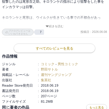
狙撃したのは尾形百之助。キロランケの指示により狙撃をした事を
インカラマッは目撃。

キロランケと尾形は、ウイルクが生きている事での不都合があっ
た？

続きを読む
キロランケはどうやら元パルチザンの様子（パルチザンがなんだか
ブクログレビューは
投稿日
:
2026.06.08
7
よく知らないが）。

いいねできません
杉本は頭を撃たれたが、鶴見中尉に助けられて無事に。

すべてのレビューを見る
キロランケと尾形は、アシリパと白石を連れて樺太へ。

作品情報
インカラマッはそれを読んでおり、杉本、谷垣ニシパと、第七師団
ジャンル
:
コミック
-
男性コミック
の鯉登少尉、月島軍曹が一緒に樺太へアシリパを探しに渡る。

著者
:
野田サトル
掲載誌・レーベル
:
週刊ヤングジャンプ
出版社
:
集英社
Reader Store発売日
:
2018.06.19
インカラマッ「金塊を誰が手に入れようが私たちには関係ない」

書誌発売日
:
2018.06.19
谷垣「、、、」（女は恐ろしい、と二瓶徹三が言っていた事を思い
ページ数
:
207ページ
出す）

ファイルサイズ
:
81.2MB
同じ著者の作品
もっと見る
のくだりが好きで印象深い。
