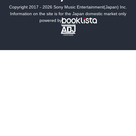
Copyright 2017 - 2026 Sony Music Entertainment(Japan) Inc.
ミステリー
SF
Information on the site is for the Japan domestic market only
powered by
歴史・時代小説
文学
雑誌
グラビア写真集
ボーイズラブ
ティーンズラブ
人文・思想・歴史
社会・政治・法律
ビジネス・経済
サイエンス・テクノロジー
コンピュータ・情報
くらし・家庭
料理・酒
ファッション・美容・ダイエット
ホビー&カルチャー
スポーツ・アウトドア