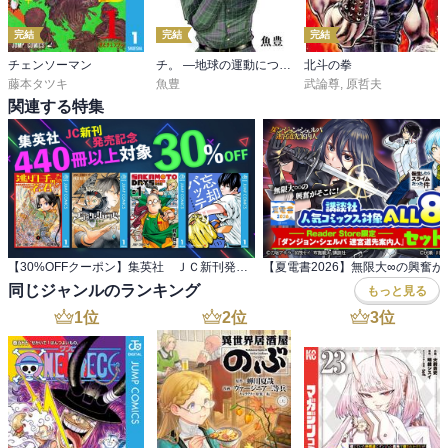
完結
完結
完結
チェンソーマン
チ。 ―地球の運動について―【単話】
北斗の拳
藤本タツキ
魚豊
武論尊
,
原哲夫
関連する特集
【30%OFFクーポン】集英社 ＪＣ新刊発売記念 440冊以上対象
同じジャンルのランキング
もっと見る
1
位
2
位
3
位