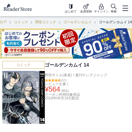
はじめて
会員登録
サインイン
検索
ロア
コミック
男性コミック
ゴールデンカムイ
ゴールデンカムイ 14
ゴールデンカムイ 14
コミック
野田サトル(著者)
/
週刊ヤングジャンプ
(
37
)
レビューを書く
¥
564
(税込)
クーポン利用対象商品
2018年06月19日
配信