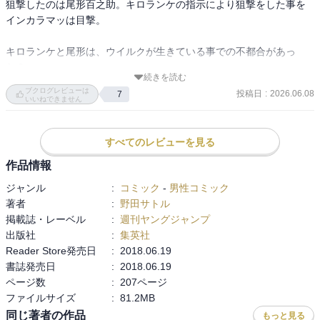
狙撃したのは尾形百之助。キロランケの指示により狙撃をした事を
インカラマッは目撃。

キロランケと尾形は、ウイルクが生きている事での不都合があっ
た？

続きを読む
キロランケはどうやら元パルチザンの様子（パルチザンがなんだか
ブクログレビューは
投稿日
:
2026.06.08
7
よく知らないが）。

いいねできません
杉本は頭を撃たれたが、鶴見中尉に助けられて無事に。

すべてのレビューを見る
キロランケと尾形は、アシリパと白石を連れて樺太へ。

作品情報
インカラマッはそれを読んでおり、杉本、谷垣ニシパと、第七師団
ジャンル
:
コミック
-
男性コミック
の鯉登少尉、月島軍曹が一緒に樺太へアシリパを探しに渡る。

著者
:
野田サトル
掲載誌・レーベル
:
週刊ヤングジャンプ
出版社
:
集英社
Reader Store発売日
:
2018.06.19
インカラマッ「金塊を誰が手に入れようが私たちには関係ない」

書誌発売日
:
2018.06.19
谷垣「、、、」（女は恐ろしい、と二瓶徹三が言っていた事を思い
ページ数
:
207ページ
出す）

ファイルサイズ
:
81.2MB
同じ著者の作品
もっと見る
のくだりが好きで印象深い。
