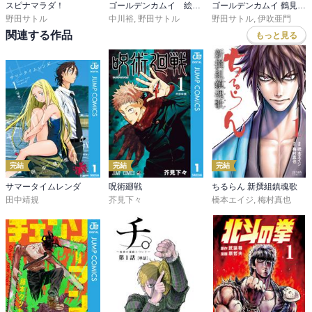
スピナマラダ！
ゴールデンカムイ 絵から学ぶアイヌ文化
ゴールデンカムイ 鶴見篤四郎の宿願
野田サトル
中川裕
,
野田サトル
野田サトル
,
伊吹亜門
関連する作品
もっと見る
完結
完結
完結
サマータイムレンダ
呪術廻戦
ちるらん 新撰組鎮魂歌
田中靖規
芥見下々
橋本エイジ
,
梅村真也