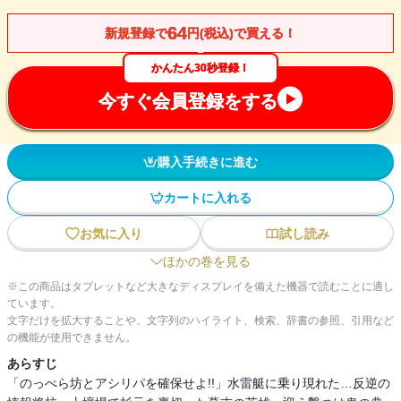
64
新規登録で
円(税込)で買える！
かんたん30秒登録！
今すぐ会員登録をする
購入手続きに進む
カートに入れる
お気に入り
試し読み
ほかの巻を見る
※この商品はタブレットなど大きなディスプレイを備えた機器で読むことに適し
ています。
文字だけを拡大することや、文字列のハイライト、検索、辞書の参照、引用など
の機能が使用できません。
あらすじ
「のっぺら坊とアシリパを確保せよ!!」水雷艇に乗り現れた…反逆の