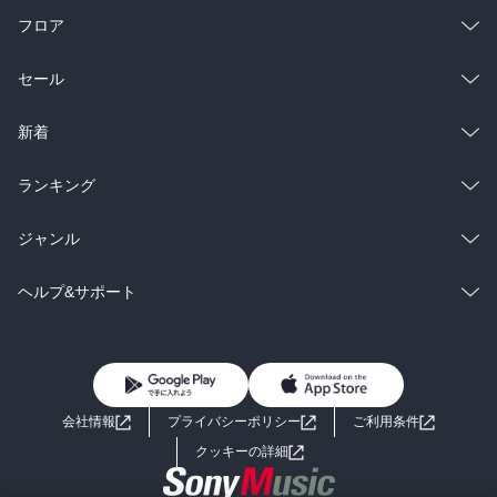
フロア
総合
コミック
セール
ラノベ
小説
総合
コミック
新着
雑誌・グラビア
ビジネス・実用
ラノベ
小説
総合
コミック
ランキング
BL・TL
雑誌・グラビア
ビジネス・実用
ラノベ
小説
総合
コミック
ジャンル
BL・TL
雑誌・グラビア
ビジネス・実用
ラノベ
小説
コミック
男性コミック
ヘルプ&サポート
BL・TL
雑誌・グラビア
ビジネス・実用
女性コミック
コミック誌
初めての方へ
ヘルプ
BL・TL
ライトノベル
男子向けラノベ
よくあるご質問
お問い合わせ
会社情報
プライバシーポリシー
ご利用条件
女子向けラノベ
小説
利用規約
クッキーの詳細
国内小説
海外小説