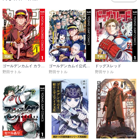
確かに夢や情がない発言を稀にするけど、その通りなんだろうな。

完結
予約
ゴールデンカムイ カラー版
ゴールデンカムイ公式ファンブック 探究者たちの記録
ドッグスレッド
野田サトル
野田サトル
野田サトル
セールあり