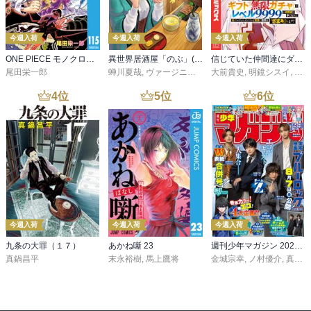
今週入荷
今週入荷
今週入荷
ONE PIECE モノクロ版 115
異世界居酒屋「のぶ」(22)
信じていた仲間達にダンジョン奥地で殺されかけたがギフト『無限ガチャ』でレベル９９９９の仲間達を手に入れて元パーティーメンバーと世界に復讐＆『ざまぁ！』します！（２３）
尾田栄一郎
蝉川夏哉
,
ヴァージニア二等兵
大前貴史
,
転
,
明鏡シスイ
,
ｔｅ
4
位
5
位
6
位
今週入荷
今週入荷
今週入荷
九条の大罪（１７）
あかね噺 23
週刊少年マガジン 2026年36・37号[2026年8月5日発売]
真鍋昌平
末永裕樹
,
馬上鷹将
金城宗幸
,
ノ村優介
,
真島ヒロ