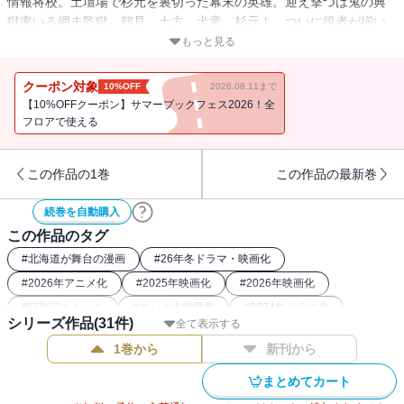
情報将校。土壇場で杉元を裏切った幕末の英雄。迎え撃つは鬼の典
獄率いる網走監獄。鶴見、土方、犬童、杉元！ ついに役者が揃い
踏み!! 今宵、戦争が始まるッ!!! 瞬き禁止！ 刮目必至の第14
もっと見る
巻!!!!!!
クーポン対象
10%OFF
2026.08.11まで
【10%OFFクーポン】サマーブックフェス2026！全
フロアで使える
この作品の1巻
この作品の最新巻
続巻を自動購入
この作品のタグ
#
北海道が舞台の漫画
#
26年冬ドラマ・映画化
#
2026年アニメ化
#
2025年映画化
#
2026年映画化
#
頭脳戦コミック
#
マンガ大賞受賞
#
2024年ドラマ化
シリーズ作品(
31
件)
全て表示する
#
バディコミック
#
刑務所
#
2023年アニメ化
1巻から
新刊から
#
2018年アニメ化
#
2022年アニメ化
#
26年冬アニメ化（コミック）
#
最強主人公コミック
まとめてカート