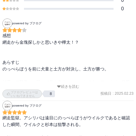
0
0
powered by ブクログ
感想

網走から金塊探しかと思いきや樺太！？

あらすじ

のっぺらぼうを前に犬童と土方が対決し、土方が勝つ。

杉元は二階堂との戦いで傷を負う。のっぺらぼうはアシリパの父親
続きを読む
だった。金塊の在り方を伝えようとした瞬間に、尾形によって撃た
ブクログレビューは
投稿日
:
2025.02.23
8
れる。

いいねできません
powered by ブクログ
杉元も尾形に撃たれる。尾形とキロランケ、白石はアシリパを連れ
て樺太へ向かう。

網走監獄。アシリパは遠目にのっぺらぼうがウイルクであると確認
した瞬間、ウイルクと杉本は狙撃される。

杉元は第七師団に捕まるもアシリパを追って樺太へ行く。土方たち
は網走監獄の地下で潜んでいた。