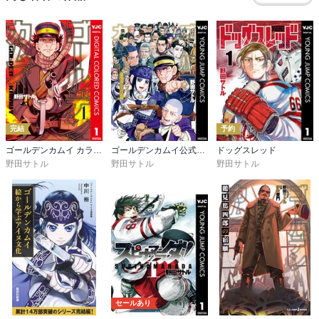
本当のチチタプは新鮮な鮭の脳みそだった、とは。
完結
予約
ゴールデンカムイ カラー版
ゴールデンカムイ公式ファンブック 探究者たちの記録
ドッグスレッド
野田サトル
野田サトル
野田サトル
セールあり