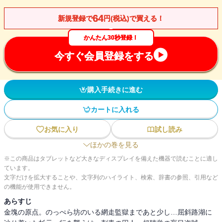
64
新規登録で
円(税込)で買える！
かんたん30秒登録！
今すぐ会員登録をする
購入手続きに進む
カートに入れる
お気に入り
試し読み
ほかの巻を見る
※この商品はタブレットなど大きなディスプレイを備えた機器で読むことに適し
ています。
文字だけを拡大することや、文字列のハイライト、検索、辞書の参照、引用など
の機能が使用できません。
あらすじ
金塊の原点。のっぺら坊のいる網走監獄まであと少し…屈斜路湖に