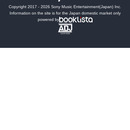
Copyright 2017 - 2026 Sony Music Entertainment(Japan) Inc.
ミステリー
SF
Information on the site is for the Japan domestic market only
powered by
歴史・時代小説
文学
雑誌
グラビア写真集
ボーイズラブ
ティーンズラブ
人文・思想・歴史
社会・政治・法律
ビジネス・経済
サイエンス・テクノロジー
コンピュータ・情報
くらし・家庭
料理・酒
ファッション・美容・ダイエット
ホビー&カルチャー
スポーツ・アウトドア