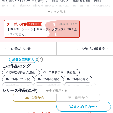
辿り着いた杉元一行を襲うは、刺青の囚人・超聴覚の盲目盗賊
団！ 真っ暗闇の山中を丸腰の男たちが翔る殴る猛る!! この死闘の
行き着く先は？ そして、鶴見率いる第七師団進撃、土方歳三勢力
もっと見る
も暗躍。アシリパの父との記憶、杉元の相棒への想いが交差す
る…。決戦前夜、開戦絶後の第13巻!!!!!!!
クーポン対象
10%OFF
2026.08.11まで
【10%OFFクーポン】サマーブックフェス2026！全
フロアで使える
この作品の1巻
この作品の最新巻
続巻を自動購入
この作品のタグ
#
北海道が舞台の漫画
#
26年冬ドラマ・映画化
#
2026年アニメ化
#
2025年映画化
#
2026年映画化
#
頭脳戦コミック
#
マンガ大賞受賞
#
2024年ドラマ化
シリーズ作品(
31
件)
全て表示する
#
バディコミック
#
刑務所
#
2023年アニメ化
1巻から
新刊から
#
2018年アニメ化
#
2022年アニメ化
#
26年冬アニメ化（コミック）
#
最強主人公コミック
まとめてカート