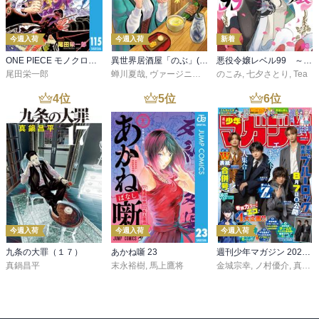
今週入荷
今週入荷
新着
ONE PIECE モノクロ版 115
異世界居酒屋「のぶ」(22)
悪役令嬢レベル99 ～私は裏ボスですが魔王ではありません～ その６
尾田栄一郎
蝉川夏哉
,
ヴァージニア二等兵
のこみ
,
転
,
七夕さとり
,
Tea
4
位
5
位
6
位
今週入荷
今週入荷
今週入荷
九条の大罪（１７）
あかね噺 23
週刊少年マガジン 2026年36・37号[2026年8月5日発売]
真鍋昌平
末永裕樹
,
馬上鷹将
金城宗幸
,
ノ村優介
,
真島ヒロ