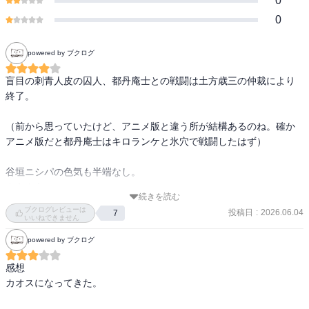
0
0
powered by ブクログ
盲目の刺青人皮の囚人、都丹庵士との戦闘は土方歳三の仲裁により
終了。

（前から思っていたけど、アニメ版と違う所が結構あるのね。確か
アニメ版だと都丹庵士はキロランケと氷穴で戦闘したはず）

谷垣ニシパの色気も半端なし。

ムキムキ。

続きを読む
ブクログレビューは
投稿日
:
2026.06.04
7
そして一同はついに網走監獄へ。

いいねできません
鮭漁をしているアイヌに変装し、監獄内に進むトンネルを掘る。

powered by ブクログ
門倉看守部長は土方歳三と繋がっていて、杉本一味に合流。

感想

カオスになってきた。

ついに新月の夜に網走監獄内に忍び込むが、そこにいたのっぺらぼ
うは犬堂典獄が用意した警報装置で、侵入がバレてしまう。
