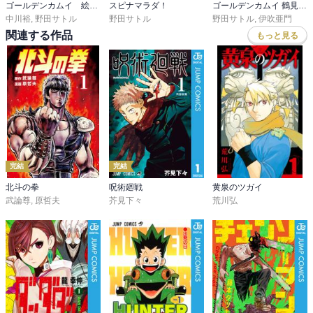
ゴールデンカムイ 絵から学ぶアイヌ文化
スピナマラダ！
ゴールデンカムイ 鶴見篤四郎の宿願
中川裕
,
野田サトル
野田サトル
野田サトル
,
伊吹亜門
関連する作品
もっと見る
完結
完結
北斗の拳
呪術廻戦
黄泉のツガイ
武論尊
,
原哲夫
芥見下々
荒川弘