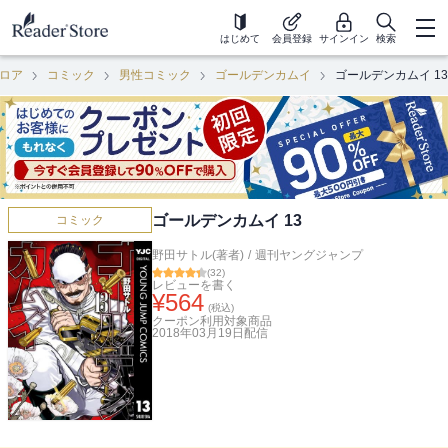
はじめて
会員登録
サインイン
検索
ロア
コミック
男性コミック
ゴールデンカムイ
ゴールデンカムイ 13
ゴールデンカムイ 13
コミック
野田サトル(著者)
/
週刊ヤングジャンプ
(
32
)
レビューを書く
¥
564
(税込)
クーポン利用対象商品
2018年03月19日
配信