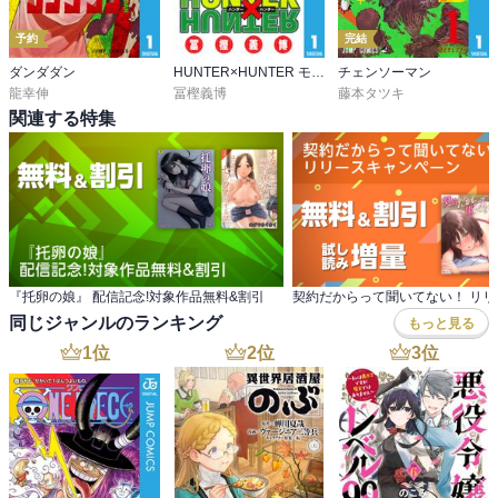
予約
完結
ダンダダン
HUNTER×HUNTER モノクロ版
チェンソーマン
龍幸伸
冨樫義博
藤本タツキ
関連する特集
『托卵の娘』 配信記念!対象作品無料&割引
同じジャンルのランキング
もっと見る
1
位
2
位
3
位