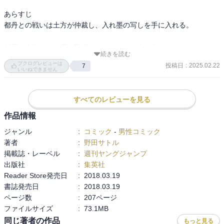
あらすじ

「あああああああああああああああああああああああああああ
都丹との戦いは土方が仲裁し、入れ墨の写しを手に入れる。

あ！！！」

杉元は土方たちと網走監獄へ。のっぺらぼうに会いにいく。トンネ
しかしこれは土方歳三の作戦であり、杉本ニシパと白石を囮にし、

続きを読む
ルを掘って、網走監獄内へ侵入する。

ブクログレビューは
都丹庵士はアシリパを連れて本当ののっぺらぼうの所へ向かう。

投稿日
:
2025.02.22
7
いいねできません
門倉看守部長が土方との内通者だった。新月の夜にのっぺらぼうに
同時に第七師団が網走監獄に攻撃を開始！！

会いに行く。

オホーツク海から戦艦を送り込む！！

すべてのレビューを見る
アシリパたちは偽物ののっぺらぼうに会わされる。そこに第七師団
作品情報
が突入してくる。
ジャンル
:
コミック
-
男性コミック
著者
:
野田サトル
う〜ん。単純に面白い。

掲載誌・レーベル
:
週刊ヤングジャンプ
のっぺらぼうの恐怖感はなかなか。インカラマッの表情から読者へ
出版社
:
集英社
色々伝える感じも良し。

Reader Store発売日
:
2018.03.19
書誌発売日
:
2018.03.19
なんと言っても、アイヌにとっての秋鮭のくだりは勉強になりま
ページ数
:
207ページ
す。

ファイルサイズ
:
73.1MB
同じ著者の作品
もっと見る