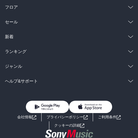
フロア
総合
コミック
セール
ラノベ
小説
総合
コミック
新着
雑誌・グラビア
ビジネス・実用
ラノベ
小説
総合
コミック
ランキング
BL・TL
雑誌・グラビア
ビジネス・実用
ラノベ
小説
総合
コミック
ジャンル
BL・TL
雑誌・グラビア
ビジネス・実用
ラノベ
小説
コミック
男性コミック
ヘルプ&サポート
BL・TL
雑誌・グラビア
ビジネス・実用
女性コミック
コミック誌
初めての方へ
ヘルプ
BL・TL
ライトノベル
男子向けラノベ
よくあるご質問
お問い合わせ
会社情報
プライバシーポリシー
ご利用条件
女子向けラノベ
小説
利用規約
クッキーの詳細
国内小説
海外小説