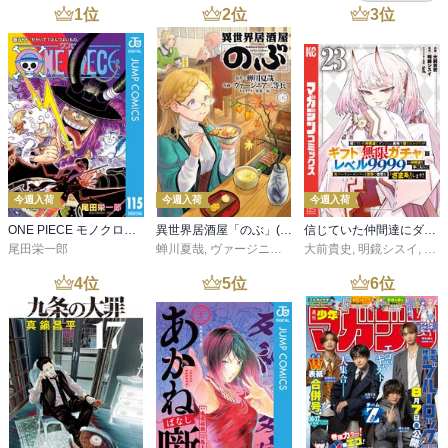
1
位
2
位
3
位
今週入荷
今週入荷
今週入荷
ONE PIECE モノクロ版 115
異世界居酒屋「のぶ」(22)
信じていた仲間達にダンジョン奥地で殺されかけたがギフト『無限ガチャ』でレベル９９９９の仲間達を手に入れて元パーティーメンバーと世界に復讐＆『ざまぁ！』します！（２３）
尾田栄一郎
蝉川夏哉
,
ヴァージニア二等兵
大前貴史
,
転
,
明鏡シスイ
,
ｔｅ
4
位
5
位
6
位