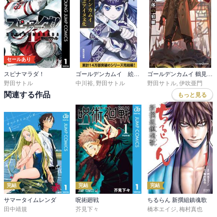
セールあり
スピナマラダ！
ゴールデンカムイ 絵から学ぶアイヌ文化
ゴールデンカムイ 鶴見篤四郎の宿願
野田サトル
中川裕
,
野田サトル
野田サトル
,
伊吹亜門
関連する作品
もっと見る
完結
完結
完結
サマータイムレンダ
呪術廻戦
ちるらん 新撰組鎮魂歌
田中靖規
芥見下々
橋本エイジ
,
梅村真也