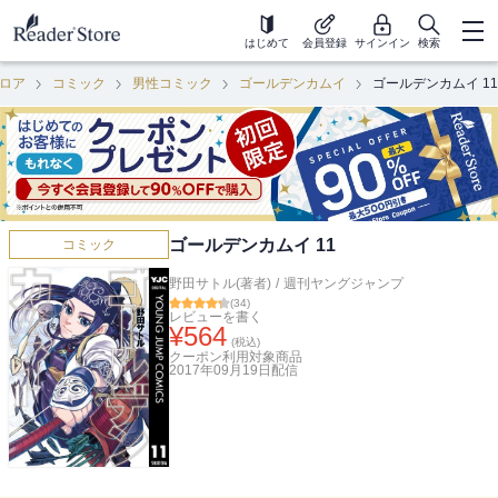
はじめて
会員登録
サインイン
検索
ロア
コミック
男性コミック
ゴールデンカムイ
ゴールデンカムイ 11
ゴールデンカムイ 11
コミック
野田サトル(著者)
/
週刊ヤングジャンプ
(
34
)
レビューを書く
¥
564
(税込)
クーポン利用対象商品
2017年09月19日
配信