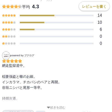
4.3
レビューを書く
平均
14
10
6
0
0
powered by ブクログ
網走監獄道中。

稲妻強盗と蝮のお銀。

インカラマ、チカパシのペアと再開。

谷垣ニシパと尾形一等卒。

姉畑次遁。

続きを読む
気持ち悪い入墨人革の囚人たちと、ちょこちょこ笑いを誘おうとす