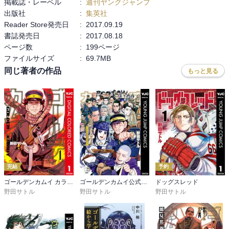
掲載誌・レーベル
:
週刊ヤングジャンプ
出版社
:
集英社
Reader Store発売日
:
2017.09.19
書誌発売日
:
2017.08.18
ページ数
:
199ページ
ファイルサイズ
:
69.7MB
同じ著者の作品
もっと見る
完結
予約
ゴールデンカムイ カラー版
ゴールデンカムイ公式ファンブック 探究者たちの記録
ドッグスレッド
野田サトル
野田サトル
野田サトル