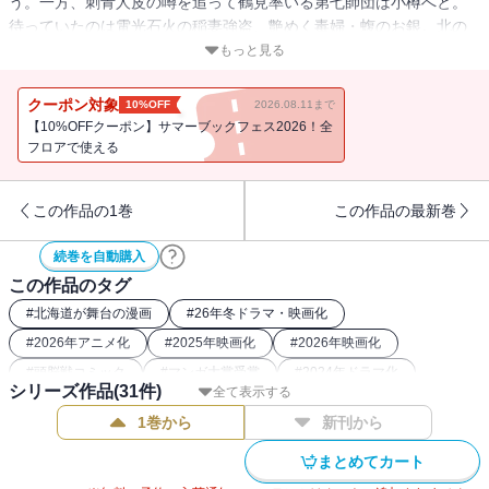
う。一方、刺青人皮の噂を追って鶴見率いる第七師団は小樽へと。
待っていたのは電光石火の稲妻強盗、艶めく毒婦・蝮のお銀。北の
最強軍団vs最凶夫婦、稲妻強盗編収録！ 毒も蝮も稲妻も、グツグ
もっと見る
ツ煮込んだ和風闇鍋ウエスタン！ 痺れるほどの感動を貴方へ贈る
第11巻ッ!!!!!!!
クーポン対象
10%OFF
2026.08.11まで
【10%OFFクーポン】サマーブックフェス2026！全
フロアで使える
この作品の1巻
この作品の最新巻
続巻を自動購入
この作品のタグ
#
北海道が舞台の漫画
#
26年冬ドラマ・映画化
#
2026年アニメ化
#
2025年映画化
#
2026年映画化
#
頭脳戦コミック
#
マンガ大賞受賞
#
2024年ドラマ化
シリーズ作品(
31
件)
全て表示する
#
バディコミック
#
刑務所
#
2023年アニメ化
1巻から
新刊から
#
2018年アニメ化
#
2022年アニメ化
#
26年冬アニメ化（コミック）
#
最強主人公コミック
まとめてカート