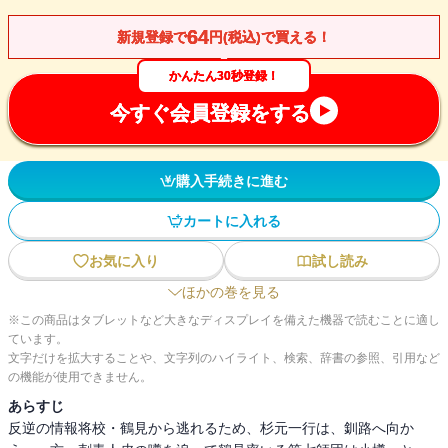
64
新規登録で
円(税込)で買える！
かんたん30秒登録！
今すぐ会員登録をする
購入手続きに進む
カートに入れる
お気に入り
試し読み
ほかの巻を見る
※この商品はタブレットなど大きなディスプレイを備えた機器で読むことに適し
ています。
文字だけを拡大することや、文字列のハイライト、検索、辞書の参照、引用など
の機能が使用できません。
あらすじ
反逆の情報将校・鶴見から逃れるため、杉元一行は、釧路へ向か