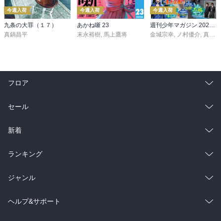
今週入荷
今週入荷
今週入荷
九条の大罪（１７）
あかね噺 23
週刊少年マガジン 2026年36・37号[2026年8月5日発売]
真鍋昌平
末永裕樹
,
馬上鷹将
金城宗幸
,
ノ村優介
,
真島ヒロ
フロア
総合
コミック
セール
ラノベ
小説
総合
コミック
新着
雑誌・グラビア
ビジネス・実用
ラノベ
小説
総合
コミック
ランキング
BL・TL
雑誌・グラビア
ビジネス・実用
ラノベ
小説
総合
コミック
ジャンル
BL・TL
雑誌・グラビア
ビジネス・実用
ラノベ
小説
コミック
男性コミック
ヘルプ&サポート