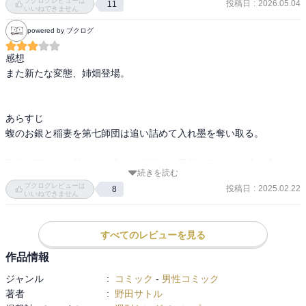
ブクログレビューは
投稿日
:
2026.05.04
11
る白石や杉本、アシリパ。

いいねできません
powered by ブクログ
北海道の歴史と文化を知る。

感想

また新たな変態、姉畑登場。

あらすじ

蝮のお銀と稲妻を第七師団は追い詰めて入れ墨を奪い取る。

動物が犯されて殺される事件が頻発し、尾形がアイヌの村に捕まる
続きを読む
が、杉元たちが姉畑を追う。
ブクログレビューは
投稿日
:
2025.02.22
8
いいねできません
すべてのレビューを見る
作品情報
ジャンル
:
コミック
-
男性コミック
著者
:
野田サトル