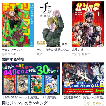
完結
完結
完結
チェンソーマン
チ。 ―地球の運動について―【単話】
北斗の拳
藤本タツキ
魚豊
武論尊
,
原哲夫
関連する特集
【30%OFFクーポン】集英社 ＪＣ新刊発売記念 440冊以上対象
同じジャンルのランキング
もっと見る