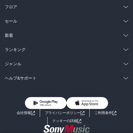
フロア
総合
コミック
セール
ラノベ
小説
総合
コミック
新着
雑誌・グラビア
ビジネス・実用
ラノベ
小説
総合
コミック
ランキング
BL・TL
雑誌・グラビア
ビジネス・実用
ラノベ
小説
総合
コミック
ジャンル
BL・TL
雑誌・グラビア
ビジネス・実用
ラノベ
小説
コミック
男性コミック
ヘルプ&サポート
BL・TL
雑誌・グラビア
ビジネス・実用
女性コミック
コミック誌
初めての方へ
ヘルプ
BL・TL
ライトノベル
男子向けラノベ
よくあるご質問
お問い合わせ
会社情報
プライバシーポリシー
ご利用条件
女子向けラノベ
小説
利用規約
クッキーの詳細
国内小説
海外小説