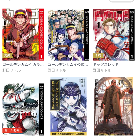
完結
予約
ゴールデンカムイ カラー版
ゴールデンカムイ公式ファンブック 探究者たちの記録
ドッグスレッド
野田サトル
野田サトル
野田サトル
セールあり