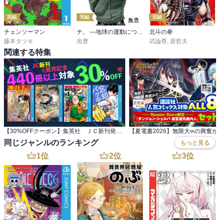
完結
完結
完結
チェンソーマン
チ。 ―地球の運動について―【単話】
北斗の拳
藤本タツキ
魚豊
武論尊
,
原哲夫
関連する特集
【30%OFFクーポン】集英社 ＪＣ新刊発売記念 440冊以上対象
同じジャンルのランキング
もっと見る
1
位
2
位
3
位