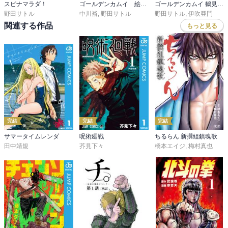
スピナマラダ！
ゴールデンカムイ 絵から学ぶアイヌ文化
ゴールデンカムイ 鶴見篤四郎の宿願
野田サトル
中川裕
,
野田サトル
野田サトル
,
伊吹亜門
関連する作品
もっと見る
完結
完結
完結
サマータイムレンダ
呪術廻戦
ちるらん 新撰組鎮魂歌
田中靖規
芥見下々
橋本エイジ
,
梅村真也