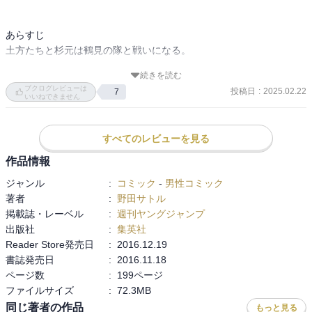
あらすじ

土方たちと杉元は鶴見の隊と戦いになる。

続きを読む
樺戸監獄にいる偽札作りの達人である囚人に会いに行くが、監獄で
ブクログレビューは
投稿日
:
2025.02.22
7
は死んだことになっていた。

いいねできません
杉元たちはアイヌの村を訪れるが、そこは脱獄犯が乗っ取った偽ア
すべてのレビューを見る
イヌの村だった。
作品情報
ジャンル
:
コミック
-
男性コミック
著者
:
野田サトル
掲載誌・レーベル
:
週刊ヤングジャンプ
出版社
:
集英社
Reader Store発売日
:
2016.12.19
書誌発売日
:
2016.11.18
ページ数
:
199ページ
ファイルサイズ
:
72.3MB
同じ著者の作品
もっと見る