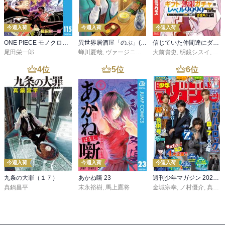
今週入荷
今週入荷
今週入荷
ONE PIECE モノクロ版 115
異世界居酒屋「のぶ」(22)
信じていた仲間達にダンジョン奥地で殺されかけたがギフト『無限ガチャ』でレベル９９９９の仲間達を手に入れて元パーティーメンバーと世界に復讐＆『ざまぁ！』します！（２３）
尾田栄一郎
蝉川夏哉
,
ヴァージニア二等兵
大前貴史
,
転
,
明鏡シスイ
,
ｔｅ
4
位
5
位
6
位
今週入荷
今週入荷
今週入荷
九条の大罪（１７）
あかね噺 23
週刊少年マガジン 2026年36・37号[2026年8月5日発売]
真鍋昌平
末永裕樹
,
馬上鷹将
金城宗幸
,
ノ村優介
,
真島ヒロ