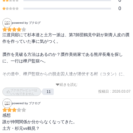
0
0
powered by ブクログ
江渡貝邸にて杉本達と土方一派は、第7師団鶴見中尉が刺青人皮の贋
作を作っていた事に気がつく。

贋作を見破る方法はあるのか？贋作美術家である熊岸長庵を探し
に、一行は樺戸監獄へ。

その道中、樺戸監獄からの脱走囚人達が潜伏する村（コタン）に、
杉本達は気付かずに入ってしまう。

続きを読む
ブクログレビューは
投稿日
:
2026.03.07
11
『無敗の牛山vsヒグマ』

いいねできません
powered by ブクログ
は見もの。

個性豊かで愉快な面々。
感想

誰が仲間関係か分からなくなってきた。

土方・杉元vs鶴見？
