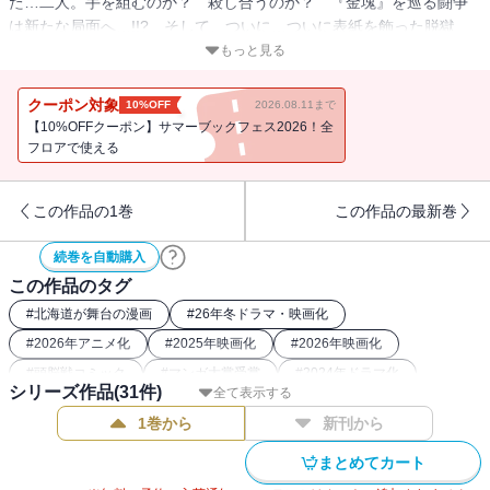
た…二人。手を組むのか？ 殺し合うのか？ 『金塊』を巡る闘争
は新たな局面へ…!!? そして、ついに…ついに表紙を飾った脱獄
王・白石の過去の「恋」と「脱獄」の駆け引き、脱獄浪漫編も収
もっと見る
録。枠にも檻にも収まらぬ！ 面白さ常識外れな第9巻!!!!!!!!
クーポン対象
10%OFF
2026.08.11まで
【10%OFFクーポン】サマーブックフェス2026！全
フロアで使える
この作品の1巻
この作品の最新巻
続巻を自動購入
この作品のタグ
#
北海道が舞台の漫画
#
26年冬ドラマ・映画化
#
2026年アニメ化
#
2025年映画化
#
2026年映画化
#
頭脳戦コミック
#
マンガ大賞受賞
#
2024年ドラマ化
シリーズ作品(
31
件)
全て表示する
#
バディコミック
#
刑務所
#
2023年アニメ化
1巻から
新刊から
#
2018年アニメ化
#
2022年アニメ化
#
26年冬アニメ化（コミック）
#
最強主人公コミック
まとめてカート