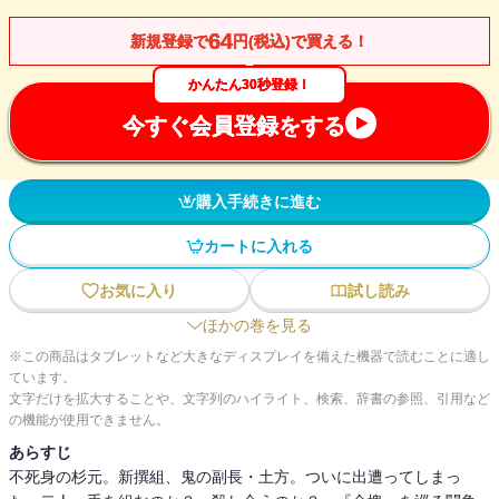
64
新規登録で
円(税込)で買える！
かんたん30秒登録！
今すぐ会員登録をする
購入手続きに進む
カートに入れる
お気に入り
試し読み
ほかの巻を見る
※この商品はタブレットなど大きなディスプレイを備えた機器で読むことに適し
ています。
文字だけを拡大することや、文字列のハイライト、検索、辞書の参照、引用など
の機能が使用できません。
あらすじ
不死身の杉元。新撰組、鬼の副長・土方。ついに出遭ってしまっ