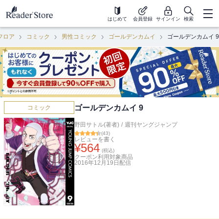
はじめて
会員登録
サインイン
検索
フロア
コミック
男性コミック
ゴールデンカムイ
ゴールデンカムイ 9
ゴールデンカムイ 9
コミック
野田サトル(著者)
/
週刊ヤングジャンプ
(
43
)
レビューを書く
¥
564
(税込)
クーポン利用対象商品
2016年12月19日
配信