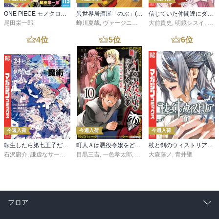
ONE PIECE モノクロ版 115
異世界居酒屋「のぶ」(22)
信じていた仲間達にダンジョン奥地で殺されかけたがギフト『無限ガチャ』でレベル９９９９の仲間達を手に入れて元パーティーメンバーと世界に復讐＆『ざまぁ！』します！（２３）
尾田栄一郎
蝉川夏哉
,
ヴァージニア二等兵
大前貴史
,
転
,
明鏡シスイ
,
ｔｅ
4
位
5
位
6
位
今週入荷
今週入荷
今週入荷
転生したら第七王子だったので、気ままに魔術を極めます（２４）
町人Ａは悪役令嬢をどうしても救いたい ～どぶと空と氷の姫君～１０【電子書店共通特典イラスト付】
杖と剣のウィストリア（１６）
石沢庸介
,
謙虚なサークル
,
メル。
目黒三吉
,
一色孝太郎
,
Parum
大森藤ノ
,
青井聖
フロア