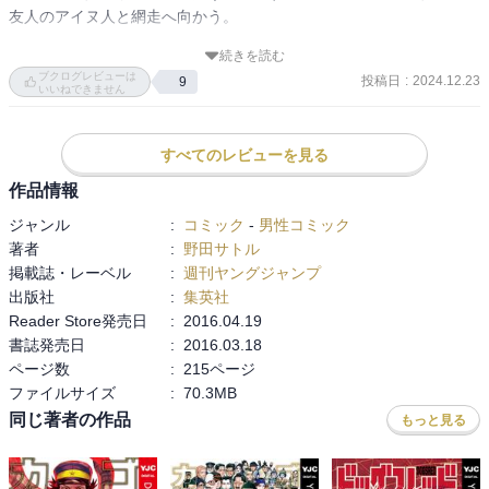
友人のアイヌ人と網走へ向かう。

続きを読む
札幌の殺人ホテルに泊まり、柔道家の牛山で出くわす。ホテルの女
ブクログレビューは
投稿日
:
2024.12.23
9
将は人体入れ替えを行う殺人医者だった。

いいねできません
松前で土方と永倉が入れ墨の皮を奪うため、地元の争いに加わる。
すべてのレビューを見る
作品情報
ジャンル
:
コミック
-
男性コミック
著者
:
野田サトル
掲載誌・レーベル
:
週刊ヤングジャンプ
出版社
:
集英社
Reader Store発売日
:
2016.04.19
書誌発売日
:
2016.03.18
ページ数
:
215ページ
ファイルサイズ
:
70.3MB
同じ著者の作品
もっと見る