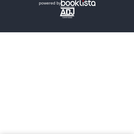
powered by
歴史・時代小説
文学
雑誌
グラビア写真集
ボーイズラブ
ティーンズラブ
人文・思想・歴史
社会・政治・法律
ビジネス・経済
サイエンス・テクノロジー
コンピュータ・情報
くらし・家庭
料理・酒
ファッション・美容・ダイエット
ホビー&カルチャー
スポーツ・アウトドア
地図・ガイド
エンターテイメント
芸術・アート
映画・音楽・演劇