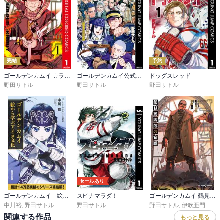
完結
予約
ゴールデンカムイ カラー版
ゴールデンカムイ公式ファンブック 探究者たちの記録
ドッグスレッド
野田サトル
野田サトル
野田サトル
セールあり
ゴールデンカムイ 絵から学ぶアイヌ文化
スピナマラダ！
ゴールデンカムイ 鶴見篤四郎の宿願
中川裕
,
野田サトル
野田サトル
野田サトル
,
伊吹亜門
関連する作品
もっと見る