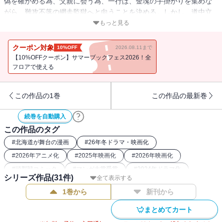
偽を確かめる為、父親に会う為、一行は、金塊の手掛かりを集めな
がら、難攻不落の網走監獄へと向うことを決める。しかし、道中立
ち寄った札幌世界ホテルは、鬼が潜む殺人ホテルだった…!? 一方、
もっと見る
土方歳三率いる死刑囚達も着実に勢力を伸ばし？ 生命歓喜と人間
讃歌！ 命溢れる第6巻ッ!!!!!!!
クーポン対象
10%OFF
2026.08.11まで
【10%OFFクーポン】サマーブックフェス2026！全
フロアで使える
この作品の1巻
この作品の最新巻
続巻を自動購入
この作品のタグ
#
北海道が舞台の漫画
#
26年冬ドラマ・映画化
#
2026年アニメ化
#
2025年映画化
#
2026年映画化
#
頭脳戦コミック
#
マンガ大賞受賞
#
2024年ドラマ化
シリーズ作品(
31
件)
全て表示する
#
バディコミック
#
刑務所
#
2023年アニメ化
1巻から
新刊から
#
2018年アニメ化
#
2022年アニメ化
#
26年冬アニメ化（コミック）
#
最強主人公コミック
まとめてカート