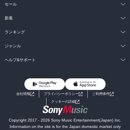
総合
コミック
セール
ラノベ
小説
総合
コミック
新着
雑誌・グラビア
ビジネス・実用
ラノベ
小説
総合
コミック
ランキング
BL・TL
雑誌・グラビア
ビジネス・実用
ラノベ
小説
総合
コミック
ジャンル
BL・TL
雑誌・グラビア
ビジネス・実用
ラノベ
小説
コミック
男性コミック
ヘルプ&サポート
BL・TL
雑誌・グラビア
ビジネス・実用
女性コミック
コミック誌
初めての方へ
ヘルプ
BL・TL
ライトノベル
男子向けラノベ
よくあるご質問
お問い合わせ
会社情報
プライバシーポリシー
ご利用条件
女子向けラノベ
小説
利用規約
クッキーの詳細
国内小説
海外小説
Copyright 2017 - 2026 Sony Music Entertainment(Japan) Inc.
ミステリー
SF
Information on the site is for the Japan domestic market only