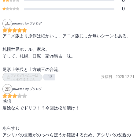
0
0
powered by ブクログ
アニメ版より原作は細かいし、アニメ版にしか無いシーンもある。

札幌世界ホテル、家永。

そして、札幌、日泥一家vs馬吉一味。

尾形上等兵と土方歳三の合流。
ブクログレビューは
投稿日
:
2025.12.21
13
いいねできません
powered by ブクログ
感想

扉絵なんでドリフ！？今回は松前漬け！

あらすじ

アシリパの父親がのっぺらぼうか確認するため、アシリパの父親の