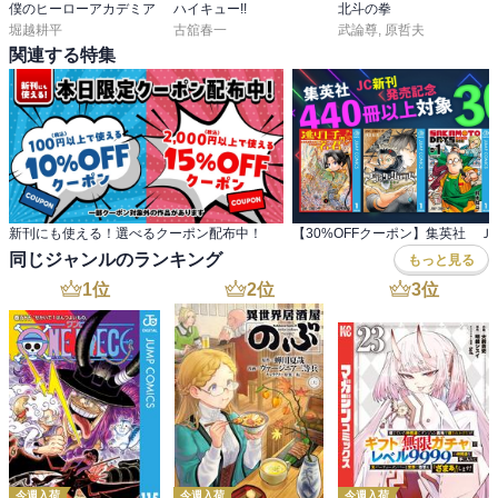
僕のヒーローアカデミア
ハイキュー!!
北斗の拳
堀越耕平
古舘春一
武論尊
,
原哲夫
関連する特集
新刊にも使える！選べるクーポン配布中！
同じジャンルのランキング
もっと見る
1
位
2
位
3
位
今週入荷
今週入荷
今週入荷