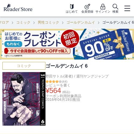
はじめて
会員登録
サインイン
検索
フロア
コミック
男性コミック
ゴールデンカムイ
ゴールデンカムイ 6
ゴールデンカムイ 6
コミック
野田サトル(著者)
/
週刊ヤングジャンプ
(
44
)
レビューを書く
¥
564
(税込)
クーポン利用対象商品
2016年04月19日
配信