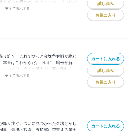
教えざるを得なかったアシリパ。アシリパ
試し読み
へ!! ついに、ゴールデンカムイが眠る土
全て表示する
!!!!!
お気に入り
在り処？ これでやっと金塊争奪戦が終わ
カートに入れる
…本番はこれからだ。ついに、暗号が解
、ソフィア、全ての勢力が一斉に集結!!
試し読み
わりが始まる第29巻!!!!!!!
全て表示する
お気に入り
が降り注ぐ。ついに見つかった金塊とそし
カートに入れる
利書。最後の戦場、五稜郭に突撃する第七