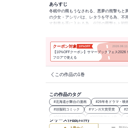
あらすじ
冬眠中の羆もうなされる、悪夢の熊撃ちと異
の少女・アシリパは、レタラを守る為、不
す刺青を手に入れる為、伝説の羆撃ちと戦闘に
組鬼の副長・土方歳三率いる死刑囚集団と二
に、かつ劇的に！ 奪い奪われ奪い合う!! 北の
クーポン対象
10%OFF
2026.08.
【10%OFFクーポン】サマーブックフェス2026
フロアで使える
この作品の1巻
この作品のタグ
#
北海道が舞台の漫画
#
26年冬ドラマ・映
#
頭脳戦コミック
#
マンガ大賞受賞
#
#
2018年アニメ化
#
2022年アニメ化
シリーズ作品(
31
件)
#
2020年アニメ化
#
2024年映画化