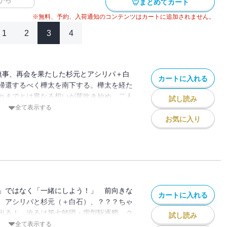
から
まとめてカート
※無料、予約、入荷通知のコンテンツはカートに追加されません。
1
2
3
4
 無事、再会を果たした杉元とアシリパ＋白
カートに入れる
帰還するべく樺太を南下する。樺太を経た
れまでとは異なる想いが芽吹き始め、二人
試し読み
「相棒」同士の僅かな相違を感じる。そし
全て表示する
新たな兆しが。突然の市中射撃戦、活動写
お気に入り
!! 衝撃×笑劇の樺太交差点、第21巻
」ではなく「一緒にしよう！」 前向きな
カートに入れる
 アシリパと杉元（＋白石）、？？？ちゃ
出る！ 迫るは第七師団・雷型駆逐艦、ク
試し読み
? 冒険・歴史・文化・狩猟グルメGAG＆
全て表示する