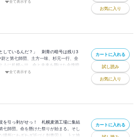
郎、水中戦!!! 怒濤の波濤に、息継ぎ禁止の
全て表示する
お気に入り
としているんだ？」 刺青の暗号は残り3
カートに入れる
見中尉と第七師団、土方一味、杉元一行、全
うに札幌へ!!! 命と未来を懸けた金塊暗
試し読み
発!!!! 必死のエンカウント必至の第25
全て表示する
お気に入り
皮を引っ剥がせっ！ 札幌麦酒工場に集結
カートに入れる
第七師団。命を懸けた祭りが始まる。そし
な場所にわざわざ近づく刺青囚人、上エ地