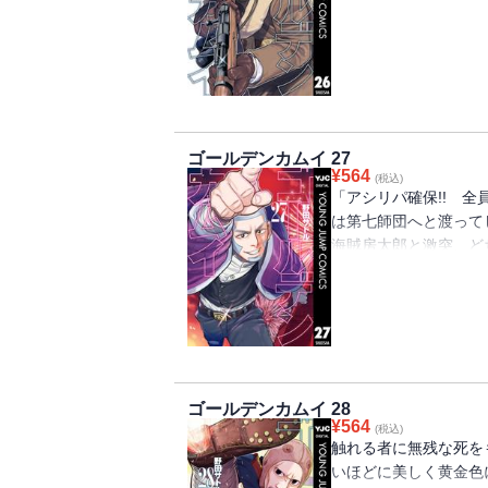
の目的は？ 呑む！ 撃
エスタン黄金酒色の第26巻!
ゴールデンカムイ 27
¥
564
(税込)
「アシリパ確保!! 
は第七師団へと渡って
海賊房太郎と激突、ど
が始まる!! 鶴見を
刺青争奪戦はアシリパ奪
走れっ!!!! 始まりの謎
ゴールデンカムイ 28
¥
564
(税込)
触れる者に無残な死を
いほどに美しく黄金色