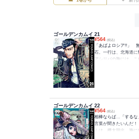
1巻から
新刊
ゴールデンカムイ 21
¥
564
(税込)
「あばよロシア!!」
石。一行は、北海道に
アシリパの胸には、こ
は、逢えなかった期間
て、谷垣チカパシにも
真化、土方鶴見の頭脳戦
ッ!!!!!!!
ゴールデンカムイ 22
¥
564
(税込)
相棒ならば…「するな
言葉が聞きたいんだ！
んは、樺太脱出、海に
リオネ＆謎の白い熊!