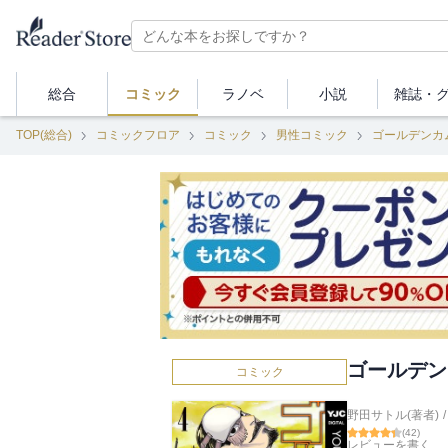
総合
コミック
ラノベ
小説
雑誌・
TOP(総合)
コミックフロア
コミック
男性コミック
ゴールデンカ
ゴールデン
コミック
野田サトル(著者)
/
(
42
)
レビューを書く