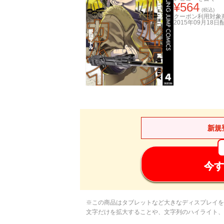
¥
564
(税込)
クーポン利用対象
2015年09月18日
新規
今す
※この商品はタブレットなど大きなディスプレイを
文字だけを拡大することや、文字列のハイライト、