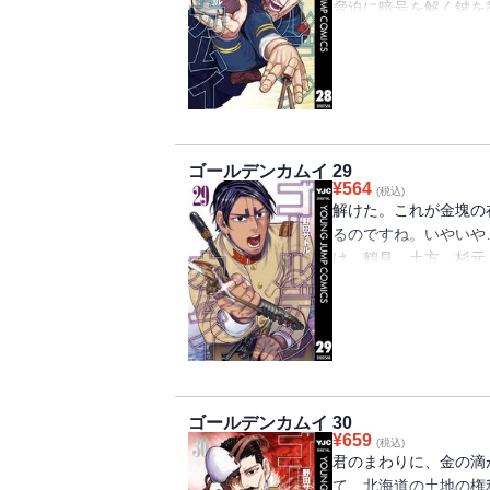
脅迫に暗号を解く鍵を
争奪戦は、暗号解読戦
地、明らかになる第28巻!!
ゴールデンカムイ 29
¥
564
(税込)
解けた。これが金塊の
るのですね。いやいや
け、鶴見、土方、杉元
舞台は、函館、五稜郭。終
ゴールデンカムイ 30
¥
659
(税込)
君のまわりに、金の滴
て、北海道の土地の権