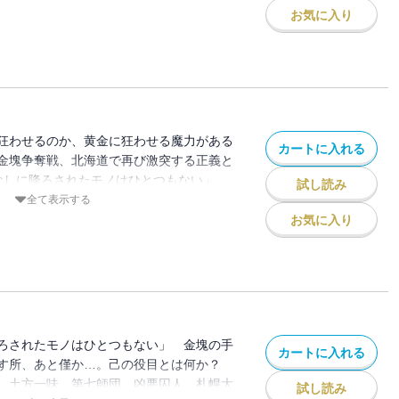
W!! 和風闇鍋ウエスタン絶好調の第22
お気に入り
狂わせるのか、黄金に狂わせる魔力がある
カートに入れる
金塊争奪戦、北海道で再び激突する正義と
目なしに降ろされたモノはひとつもない」
試し読み
鯉登・月島、そして、家永。役目が問われ
全て表示する
お気に入り
ろされたモノはひとつもない」 金塊の手
カートに入れる
残す所、あと僅か…。己の役目とは何か？
 土方一味、第七師団、凶悪囚人、札幌大
試し読み