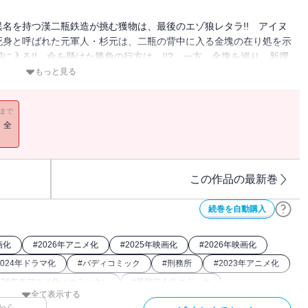
名を持つ漢二瓶鉄造が挑む獲物は、最後のエゾ狼レタラ!! アイヌ
死身と呼ばれた元軍人・杉元は、二瓶の背中に入る金塊の在り処を示
入る!! 命を懸けた勝負の行方は…!!? 一方、金塊を巡り…新撰
○三高地の英雄・鶴見中尉率いる第七師団が小樽で激突!!? 唐突
もっと見る
大地の生存戦略ッ第4巻!!!!!!
11まで
！全
この作品の最新巻
続巻を自動購入
画化
#
2026年アニメ化
#
2025年映画化
#
2026年映画化
2024年ドラマ化
#
バディコミック
#
刑務所
#
2023年アニメ化
#
26年冬アニメ化（コミック）
#
最強主人公コミック
全て表示する