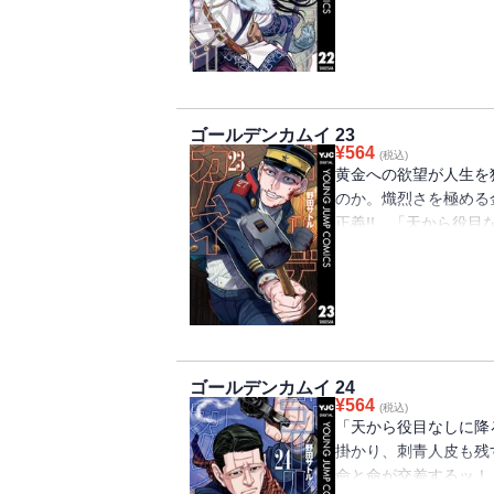
LOVE！ホラー←NE
巻!!!!!!!
ゴールデンカムイ 23
¥
564
(税込)
黄金への欲望が人生を
のか。熾烈さを極める
正義!! 「天から役
谷垣・インカラマッ、
る第23巻!!!!!
ゴールデンカムイ 24
¥
564
(税込)
「天から役目なしに降
掛かり、刺青人皮も
命と命が交差するッ！