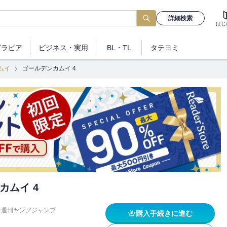
詳細検索
はじ
グラビア
ビジネス
・実用
BL・TL
タテヨミ
ムイ
ゴールデンカムイ 4
カムイ 4
週刊ヤングジャンプ
購入手続きに進む