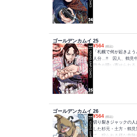
集結!! VS海賊房太
第24巻!!!!!!!
ゴールデンカムイ 25
¥
564
(税込)
「札幌で何が起きよう
人分…!! 囚人、鶴
勢力が吸い寄せられるよ
号争奪戦争ついに……勃
巻!!!!!!!
ゴールデンカムイ 26
¥
564
(税込)
切り裂きジャックの人
した杉元・土方・鶴見
て、狩られる様な危険