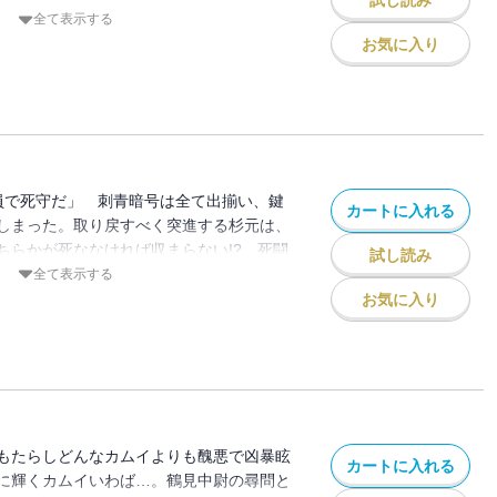
試し読み
つ！ 狩る！ の三拍子!!! 感情闇鍋ウ
全て表示する
!!!!!!
お気に入り
全員で死守だ」 刺青暗号は全て出揃い、鍵
カートに入れる
しまった。取り戻すべく突進する杉元は、
ちらかが死ななければ収まらない!? 死闘
試し読み
追う土方一味、ソフィア率いるパルチザン。
全て表示する
還戦へ!!! 金塊目指して狂った犬の様に
お気に入り
が明かされるタイトルコールな第27巻!!!!!!
もたらしどんなカムイよりも醜悪で凶暴眩
カートに入れる
に輝くカムイいわば…。鶴見中尉の尋問と