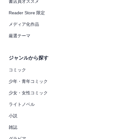
書店員オススメ
Reader Store 限定
メディア化作品
厳選テーマ
ジャンルから探す
コミック
少年・青年コミック
少女・女性コミック
ライトノベル
小説
雑誌
グラビア