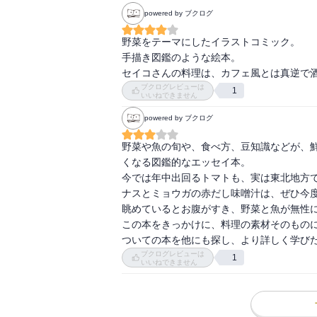
powered by ブクログ
野菜をテーマにしたイラストコミック。

手描き図鑑のような絵本。

セイコさんの料理は、カフェ風とは真逆で
ブクログレビューは
1
いいねできません
powered by ブクログ
野菜や魚の旬や、食べ方、豆知識などが、
くなる図鑑的なエッセイ本。

今では年中出回るトマトも、実は東北地方で
ナスとミョウガの赤だし味噌汁は、ぜひ今度
眺めているとお腹がすき、野菜と魚が無性に
この本をきっかけに、料理の素材そのもの
ついての本を他にも探し、より詳しく学び
ブクログレビューは
1
いいねできません