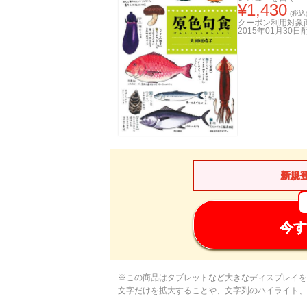
¥
1,430
(税込
クーポン利用対象
2015年01月30日
新規
今す
※この商品はタブレットなど大きなディスプレイを
文字だけを拡大することや、文字列のハイライト、