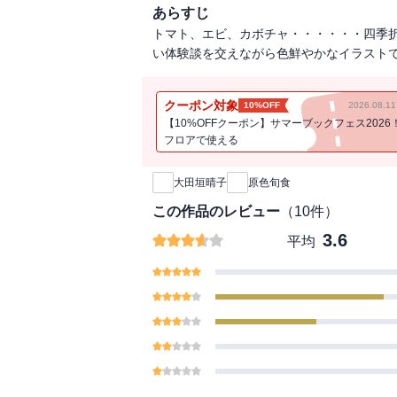
あらすじ
トマト、エビ、カボチャ・・・・・・四季
い体験談を交えながら色鮮やかなイラスト
クーポン対象
10%OFF
2026.08.
【10%OFFクーポン】サマーブックフェス2026
フロアで使える
新刊通知
大田垣晴子
原色旬食
この作品のレビュー
（
10
件）
3.6
平均