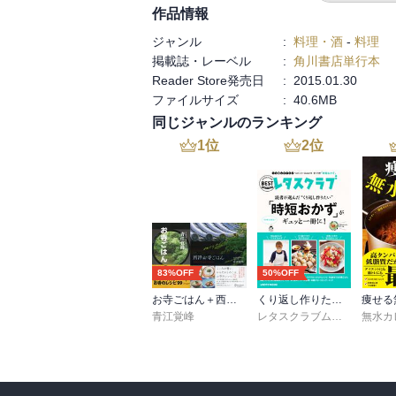
作品情報
ジャンル
:
料理・酒
-
料理
掲載誌・レーベル
:
角川書店単行本
Reader Store発売日
:
2015.01.30
ファイルサイズ
:
40.6MB
同じジャンルのランキング
1
位
2
位
83%OFF
50%OFF
お寺ごはん＋西洋お寺ごはん 【2冊合本版】
くり返し作りたいベストシリーズ vol.19 くり返し作りたい「時短おかず」がギュッと一冊に！
痩せる
青江覚峰
レタスクラブムック編集部
無水カ