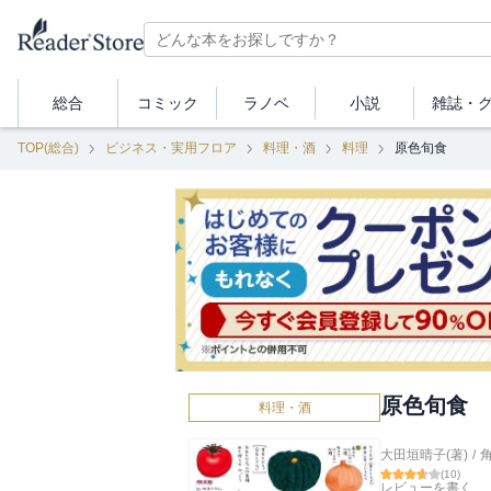
総合
コミック
ラノベ
小説
雑誌・
TOP(総合)
ビジネス・実用フロア
料理・酒
料理
原色旬食
原色旬食
料理・酒
大田垣晴子(著)
/
(
10
)
レビューを書く