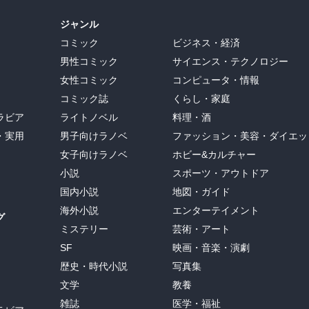
ジャンル
コミック
ビジネス・経済
男性コミック
サイエンス・テクノロジー
女性コミック
コンピュータ・情報
コミック誌
くらし・家庭
ラビア
ライトノベル
料理・酒
・実用
男子向けラノベ
ファッション・美容・ダイエッ
女子向けラノベ
ホビー&カルチャー
小説
スポーツ・アウトドア
国内小説
地図・ガイド
海外小説
エンターテイメント
グ
ミステリー
芸術・アート
SF
映画・音楽・演劇
歴史・時代小説
写真集
文学
教養
雑誌
医学・福祉