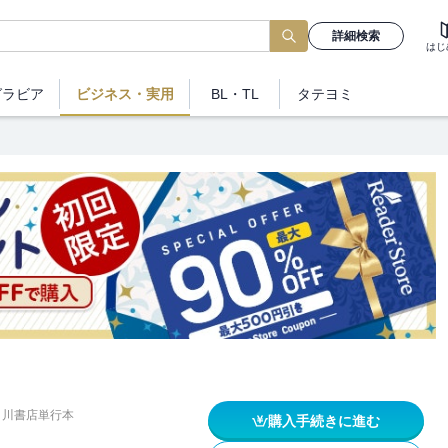
詳細検索
はじ
グラビア
ビジネス
・実用
BL・TL
タテヨミ
角川書店単行本
購入手続きに進む