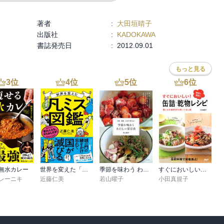
著者
:
大田垣晴子
出版社
:
KADOKAWA
書誌発売日
:
2012.09.01
もっと見る
3
位
4
位
5
位
6
位
無水カレー
世界を変えた「凡ミス」図鑑
季節を味わう わたしの保存食 少量、簡単、お店で買えない
すぐにおいしい！ 缶詰・乾物レシピ
レーニキ
近藤仁美
若山曜子
小田真規子