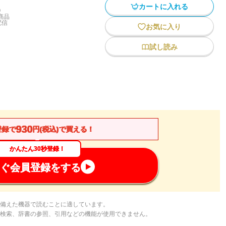
カートに入れる
)
商品
配信
お気に入り
試し読み
930
登録で
円(税込)で買える！
かんたん30秒登録！
ぐ会員登録をする
備えた機器で読むことに適しています。
検索、辞書の参照、引用などの機能が使用できません。