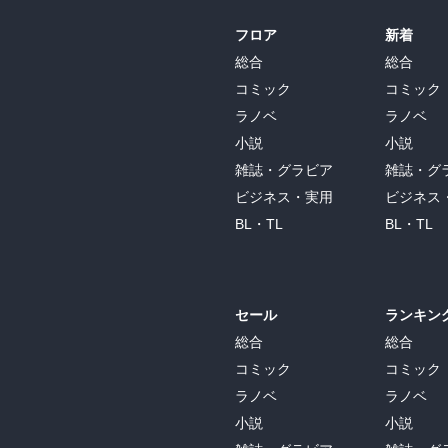
フロア
新着
総合
総合
コミック
コミック
ラノベ
ラノベ
小説
小説
雑誌・グラビア
雑誌・グ
ビジネス・実用
ビジネス
BL・TL
BL・TL
セール
ランキン
総合
総合
コミック
コミック
ラノベ
ラノベ
小説
小説