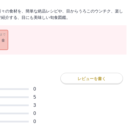
折々の食材を、簡単な絶品レシピや、目からうろこのウンチク、楽し
で紹介する、目にも美味しい旬食図鑑。
11まで
！全
レビューを書く
0
5
3
0
0