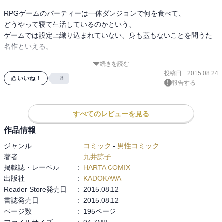
RPGゲームのパーティーは一体ダンジョンで何を食べて、

どうやって寝て生活しているのかという、

ゲームでは設定上織り込まれていない、身も蓋もないことを問うた
名作といえる。

続きを読む
二巻では、土から作られるゴーレムの活用法などを含め、

投稿日
:
2015.08.24
まったく想像していなかったダンジョンという生態系という問題が
いいね！
8
報告する
取り上げられる。

人間界でも弱肉強食の社会と自然の循環的な環境づくりで地球は成
すべてのレビューを見る
り立っていた。

作品情報
科学の進歩や人間の利便性追求によって環境は変化し、バランスは
崩れてきている。

ジャンル
:
コミック
-
男性コミック
著者
:
九井諒子
侵入者が入り込み、環境が変化したダンジョンもまさに同じなの
掲載誌・レーベル
:
HARTA COMIX
だ。

出版社
:
KADOKAWA
Reader Store発売日
:
2015.08.12
誰かが意図的に環境を守ろうとして行動することで、環境は保たれ
書誌発売日
:
2015.08.12
ている。

ページ数
:
195ページ
それがセンシという存在だ。

ファイルサイズ
:
94.7MB