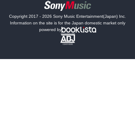
国内小説
海外小説
Copyright 2017 - 2026 Sony Music Entertainment(Japan) Inc.
ミステリー
SF
Information on the site is for the Japan domestic market only
powered by
歴史・時代小説
文学
雑誌
グラビア写真集
ボーイズラブ
ティーンズラブ
人文・思想・歴史
社会・政治・法律
ビジネス・経済
サイエンス・テクノロジー
コンピュータ・情報
くらし・家庭
料理・酒
ファッション・美容・ダイエット
ホビー&カルチャー
スポーツ・アウトドア