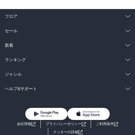
フロア
総合
コミック
セール
ラノベ
小説
総合
コミック
新着
雑誌・グラビア
ビジネス・実用
ラノベ
小説
総合
コミック
ランキング
BL・TL
雑誌・グラビア
ビジネス・実用
ラノベ
小説
総合
コミック
ジャンル
BL・TL
雑誌・グラビア
ビジネス・実用
ラノベ
小説
コミック
男性コミック
ヘルプ&サポート
BL・TL
雑誌・グラビア
ビジネス・実用
女性コミック
コミック誌
初めての方へ
ヘルプ
BL・TL
ライトノベル
男子向けラノベ
よくあるご質問
お問い合わせ
会社情報
プライバシーポリシー
ご利用条件
女子向けラノベ
小説
利用規約
クッキーの詳細