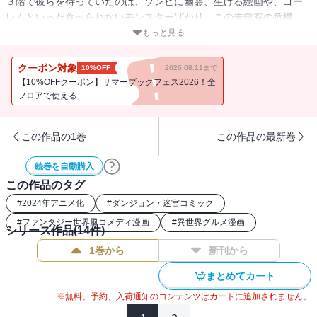
３階で彼らを待っていたのは、ゾンビに幽霊、生ける絵画や、ゴー
レムといった食べられないモンスターばかり。この未曾有の危機
を、どう乗り越えるのか!? 知られざる魔物の生態と、食への活用法
もっと見る
が、いま明かされる！ 空腹と戦う、全てのダンジョン攻略者に捧
ぐ。はらぺこダンジョンファンタジー第２巻！
クーポン対象
10%OFF
2026.08.11まで
【10%OFFクーポン】サマーブックフェス2026！全
フロアで使える
この作品の1巻
この作品の最新巻
続巻を自動購入
この作品のタグ
#
2024年アニメ化
#
ダンジョン・迷宮コミック
#
ファンタジー世界風コメディ漫画
#
異世界グルメ漫画
シリーズ作品(
14
件)
1巻から
新刊から
まとめてカート
※無料、予約、入荷通知のコンテンツはカートに追加されません。