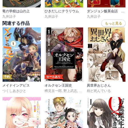
竜の学校は山の上
ひきだしにテラリウム
ダンジョン飯英会話 Explore the World of Delicious in Dungeon in English
九井諒子
九井諒子
九井諒子
関連する作品
もっと見る
予約
セールあり
メイドインアビス
オルクセン王国史
異世界おじさん
つくしあきひと
樽見京一郎
,
野上武志
,
THORES柴本
殆ど死んでいる