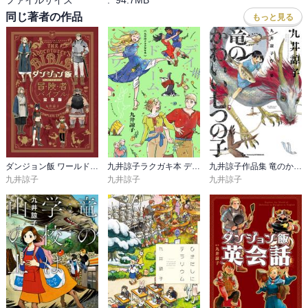
同じ著者の作品
もっと見る
ゲームの中のさらに瑣末なことを扱っているように見せて、

実はこれけっこう大事なことが書かれている。

ダンジョン飯 ワールドガイド 冒険者バイブル 完全版
九井諒子ラクガキ本 デイドリーム・アワー
九井諒子作品集 竜のかわいい七つの子
九井諒子
九井諒子
九井諒子