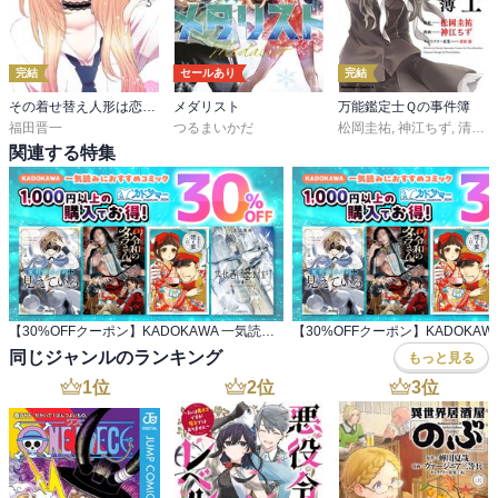
完結
セールあり
完結
その着せ替え人形は恋をする
メダリスト
万能鑑定士Ｑの事件簿
福田晋一
つるまいかだ
松岡圭祐
,
神江ちず
,
清原紘
関連する特集
【30%OFFクーポン】KADOKAWA 一気読みにおすすめコミック 1,000円以上の購入でお得！
同じジャンルのランキング
もっと見る
1
位
2
位
3
位