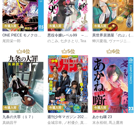
今週入荷
今週入荷
今週入荷
ONE PIECE モノクロ版 115
悪役令嬢レベル99 ～私は裏ボスですが魔王ではありません～ その６
異世界居酒屋「のぶ」(22)
尾田栄一郎
のこみ
,
七夕さとり
,
Tea
蝉川夏哉
,
ヴァージニア二等兵
4
位
5
位
6
位
今週入荷
今週入荷
今週入荷
九条の大罪（１７）
週刊少年マガジン 2026年36・37号[2026年8月5日発売]
あかね噺 23
真鍋昌平
金城宗幸
,
ノ村優介
,
真島ヒロ
末永裕樹
,
宮島礼吏
,
馬上鷹将
,
新川直司
,
久