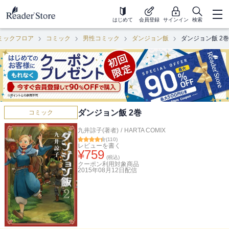
はじめて
会員登録
サインイン
検索
ミックフロア
コミック
男性コミック
ダンジョン飯
ダンジョン飯 2巻
ダンジョン飯 2巻
コミック
九井諒子(著者)
/
HARTA COMIX
(
110
)
レビューを書く
¥
759
(税込)
クーポン利用対象商品
2015年08月12日
配信