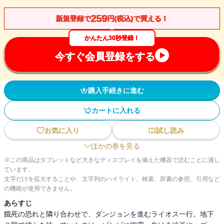
259
新規登録で
円(税込)で買える！
かんたん30秒登録！
今すぐ会員登録をする
購入手続きに進む
カートに入れる
お気に入り
試し読み
ほかの巻を見る
※この商品はタブレットなど大きなディスプレイを備えた機器で読むことに適し
ています。
文字だけを拡大することや、文字列のハイライト、検索、辞書の参照、引用など
の機能が使用できません。
あらすじ
餓死の恐れと隣り合わせで、ダンジョンを進むライオス一行。地下