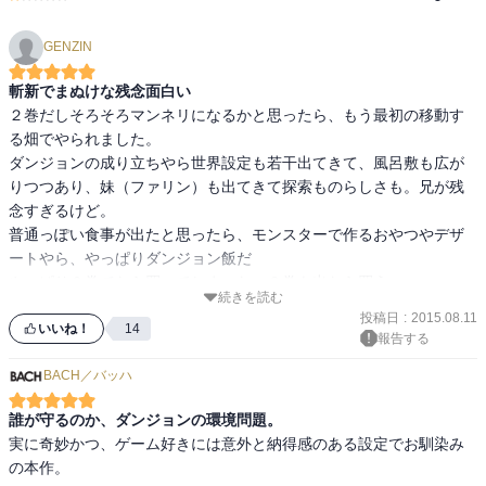
GENZIN
斬新でまぬけな残念面白い
２巻だしそろそろマンネリになるかと思ったら、もう最初の移動す
る畑でやられました。

ダンジョンの成り立ちやら世界設定も若干出てきて、風呂敷も広が
りつつあり、妹（ファリン）も出てきて探索ものらしさも。兄が残
念すぎるけど。

普通っぽい食事が出たと思ったら、モンスターで作るおやつやデザ
ートやら、やっぱりダンジョン飯だ

やっぱり２巻でたら買ってしまった。３巻も出たら買う
続きを読む
投稿日
:
2015.08.11
いいね！
14
報告する
BACH／バッハ
誰が守るのか、ダンジョンの環境問題。
実に奇妙かつ、ゲーム好きには意外と納得感のある設定でお馴染み
の本作。
